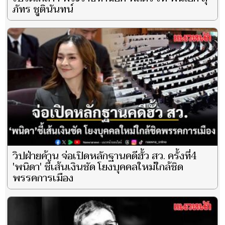
ภัทร ชูตินันทน์
วิปฝ่ายค้าน จ่อเปิดหลักฐานคดีฮั้ว สว. ครั้งที่4
'พนิดา' ชี้เส้นเงินชัด โยงบุคคลใหม่ใกล้ชิด
พรรคการเมือง