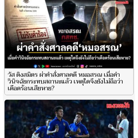
วัส ติงสมิตร ผ่าคำสั่งศาลคดี หมอสรณ เมื่อคำ
วินิจฉัยกระทบสถานะแล้ว เหตุใดจึงยังไม่ถือว่า
เดือดร้อนเสียหาย?