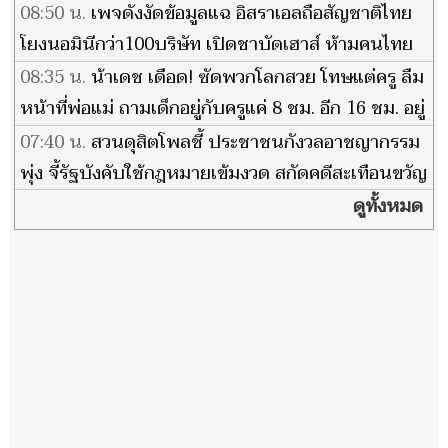
08:50 น.
เพจดังงัดข้อมูลแฉ อิสราเอลถือสัญชาติไทย
โยงนอมินีกว่า100บริษัท เปิดชาบัดเฮาส์ ห้ามคนไทย
เข้า
08:35 น.
น้าเดช เดือด! ซัดพวกโลกสวย โทษแต่ครู ลืม
หน้าที่พ่อแม่ ถามเด็กอยู่กับครูแค่ 8 ชม. อีก 16 ชม. อยู่
กับใคร?
07:40 น.
สวนดุสิตโพลชี้ ประชาชนกังวลอาชญากรรม
พุ่ง จี้รัฐบังคับใช้กฎหมายเข้มงวด สกัดคดีสะเทือนขวัญ
ดูทั้งหมด