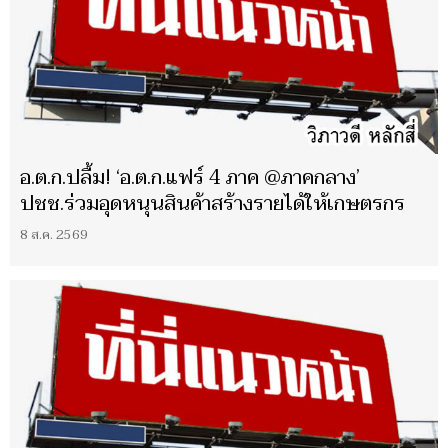
อ.ต.ก.ปลื้ม! ‘อ.ต.ก.แฟร์ 4 ภาค @ภาคกลาง’
ปชช.ร่วมอุดหนุนสินค้าสร้างรายได้ให้เกษตรกร
8 ส.ค. 2569