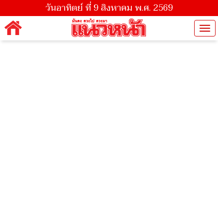
วันอาทิตย์ ที่ 9 สิงหาคม พ.ศ. 2569
Tog
nav