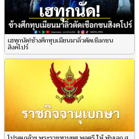
เฮทุกนัด!ช้างศึกทุบเมียนมาลิ่วตัดเชือกชน
สิงคโปร์
โปรดเกล้าฯ พระราชทานยศ พลตรี ให้ พันเอก สุ