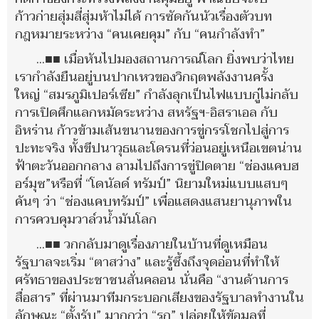
ก้าวก่ายสุ่มสี่สุ่มห้าไม่ได้ การซัดกันนัวเรื่องตัวบท
กฎหมายระหว่าง “คนเคยคุม” กับ “คนกำลังทำ”
...■■ เมื่อหันไปมองสถานการณ์โลก ยิ่งพบว่าไทย
เรากำลังยืนอยู่บนปากเหวของวิกฤตพลังงานครั้ง
ใหญ่ “สมรภูมิเปอร์เซีย” กำลังลุกเป็นไฟแบบกู่ไม่กลับ
การเปิดศึกแลกหมัดระหว่าง สหรัฐฯ-อิสราเอล กับ
อิหร่าน ก้าวข้ามเส้นขนานของการขู่กรรโชกไปสู่การ
ปะทะจริง ทั้งขีปนาวุธและโดรนที่ว่อนอยู่เหนือเขตน่าน
ฟ้าตะวันออกกลาง ลามไปถึงการขู่ปิดตาย “ช่องแคบฮ
อร์มุซ”หรือที่ “โดนัลด์ ทรัมป์” นิยามใหม่แบบแสบๆ
คันๆ ว่า “ช่องแคบทรัมป์” เพื่อแสดงแสนยานุภาพใน
การควบคุมวาล์วน้ำมันโลก
...■■ วกกลับมาดูเรื่องภายในบ้านที่ดูเหมือน
รัฐบาลจะเริ่ม “ตาสว่าง” และรู้ซึ้งถึงจุดอ่อนที่ทำให้
ศรัทธาของประชาชนสั่นคลอน นั่นคือ “งานด้านการ
สื่อสาร” ที่ผ่านมาทีมกระบอกเสียงของรัฐบาลทำงานใน
ลักษณะ “ตั้งรับ” มากกว่า “รุก” ปล่อยให้ข้อมูลที่