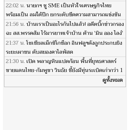
22:02 น.
นายกฯ ชู SME เป็นหัวใจเศรษฐกิจไทย
พร้อมเป็น ลมใต้ปีก ยกระดับขีดความสามารถแข่งขัน
เติบโตยั่งยืน
21:56 น.
บ้านเราเป็นอะไรกันไปแล้ว! อดีตบิ๊กข่าวกรอง
ฉะ สส.พรรคส้ม ไร้มารยาทเจ้าบ้าน ต้าน 'มิน ออง ไลง์'
เยือนไทย
21:37 น.
โซเชียลเม็กซิโกช็อก อินฟลูฯดังถูกประกบยิง
ระยะเผาขน ดับสยองคาไลฟ์สด
21:30 น.
เปิด พลาญหินแปดก้อน พื้นที่ยุทธศาสตร์
ชายแดนไทย-กัมพูชา วินธัย ชี้ยังมีทุ่นระเบิดเก่ากว่า 1
พัน ตร.กม.
ดูทั้งหมด