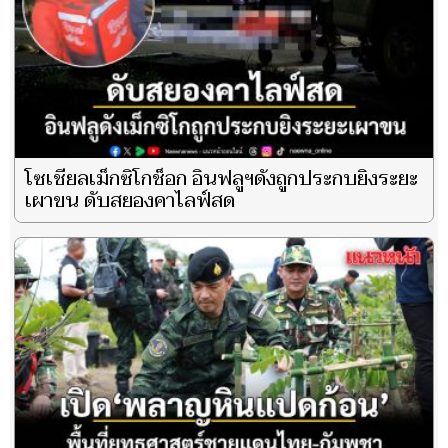
โซเชียลเม็กซิโกช็อก อินฟลูฯดังถูกประกบยิงระยะ
เผาขน ดับสยองคาไลฟ์สด