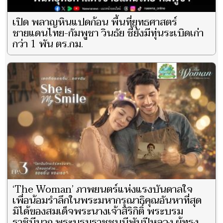
เปิด พลาญหินแปดก้อน พื้นที่ยุทธศาสตร์
ชายแดนไทย-กัมพูชา วินธัย ชี้ยังมีทุ่นระเบิดเก่า
กว่า 1 พัน ตร.กม.
‘The Woman’ ภาพยนตร์แห่งแรงบันดาลใจ
เพื่อน้อมรำลึกในพระมหากรุณาธิคุณอันหาที่สุด
มิได้ของสมเด็จพระนางเจ้าสิริกิติ์ พระบรม
ราชินีนาถ พระบรมราชชนนีพันปีหลวง ผู้ทรง