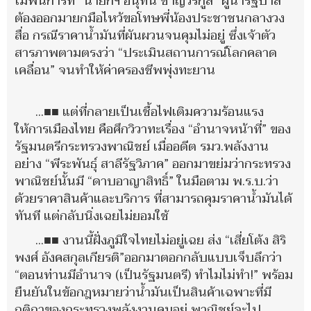
ไม่พ้นการที่ “นายกฯ อนุทิน ชาญวีรกูล” ผู้นำรัฐบาล
ต้องออกมายกมือไหว้ขอโทษพี่น้องประชาชนกลางวง
สื่อ กรณีราคาน้ำมันที่ผันผวนจนคุมไม่อยู่ ซึ่งเจ้าตัว
สารภาพตามตรงว่า “ประเมินสถานการณ์โลกคลาด
เคลื่อน” จนทำให้ค่าครองชีพพุ่งทะยาน
...■■ แต่ที่กลายเป็นเชื้อไฟเติมความร้อนแรง
ให้การเมืองไทย คือศึกวิวาทะเรื่อง “อำนาจหน้าที่” ของ
รัฐมนตรีกระทรวงพาณิชย์ เมื่ออดีต รมว.พลังงาน
อย่าง “พีระพันธุ์ สาลีรัฐวิภาค” ออกมาขย่มว่ากระทรวง
พาณิชย์นั้นมี “ดาบอาญาสิทธิ์” ในมือตาม พ.ร.บ.ว่า
ด้วยราคาสินค้าและบริการ ที่สามารถคุมราคาน้ำมันได้
ทันที แต่กลับนิ่งเฉยไม่ยอมใช้
...■■ งานนี้ฝั่งภูมิใจไทยไม่อยู่เฉย ส่ง “เสี่ยโต้ง สิริ
พงศ์ อังคสกุลเกียรติ”ออกมาตอกกลับแบบเจ็บลึกว่า
“ตอนท่านมีอำนาจ (เป็นรัฐมนตรี) ทำไมไม่ทำ!” พร้อม
ยืนยันในข้อกฎหมายว่าน้ำมันเป็นสินค้าเฉพาะที่มี
กติกาของกระทรวงพลังงานคุมอยู่ พาณิชย์จะไป