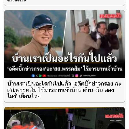
บ้านเราเป็นอะไรกันไปแล้ว! อดีตบิ๊กข่าวกรอง ฉะ
สส.พรรคส้ม ไร้มารยาทเจ้าบ้าน ต้าน 'มิน ออง
ไลง์' เยือนไทย