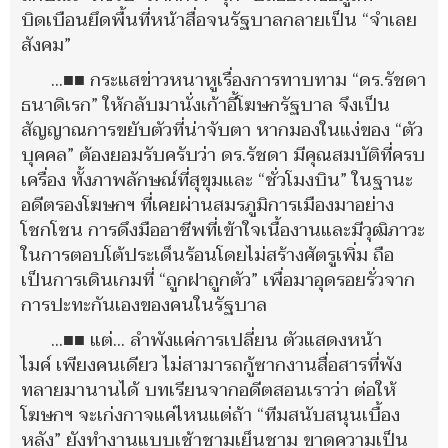
บิดเบือนยึดพื้นที่หน้าสื่อจนรัฐบาลกลายเป็น “จำเลย
สังคม”
...■■ กระแสข่าวหนาหูเรื่องการทาบทาม “ดร.รัชดา
ธนาดิเรก” ให้กลับมานั่งเก้าอี้โฆษกรัฐบาล จึงเป็น
สัญญาณการขยับตัวที่น่าจับตา หากมองในแง่ของ “ตัว
บุคคล” ต้องยอมรับครับว่า ดร.รัชดา มีคุณสมบัติที่ครบ
เครื่อง ทั้งภาพลักษณ์ที่สุขุมและ “ชั่วโมงบิน” ในฐานะ
อดีตรองโฆษกฯ ที่เคยผ่านสมรภูมิการเมืองมาอย่าง
โชกโชน การดึงมืออาชีพที่เข้าใจเนื้องานและมีวุฒิภาวะ
ในการตอบโต้ประเด็นร้อนโดยไม่สร้างศัตรูเพิ่ม ถือ
เป็นการเดินเกมที่ “ถูกฝาถูกตัว” เพื่อมาอุดรอยรั่วจาก
การปะทะกันเองของคนในรัฐบาล
...■■ แต่... ลำพังแค่การเปลี่ยน ตัวแสดงหน้า
ไมค์ เพียงคนเดียว ไม่สามารถกู้ซากงานสื่อสารที่พัง
ทลายมานานได้ บทเรียนจากอดีตสอนเราว่า ต่อให้
โฆษกฯ จะเก่งกาจแค่ไหนแต่ถ้า “ทีมสนับสนุนเบื้อง
หลัง” ยังทำงานแบบเช้าชามเย็นชาม ขาดความเป็น