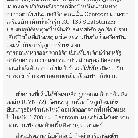
แบกแดด ห้าวันหลังจากเครื่องบินเติมน้ำมันทาง
อากาศตกในประเทศอิรัก ตอนนั้น Centcom แถลงว่า
เครื่องบิน เติมน้ำมันรุ่น KC-135 Stratotanker
ประสบอุบัติเหตุตกในพื้นที่ประเทศอิรัก ลูกเรือ 6 ราย
เสียชีวิตในที่เกิดเหตุ แต่เตหะรานยืนยันว่าเครื่องบิน
เติมน้ำมันสหรัฐถูกอิหร่านยิงตก
การถอนทหารออกจากอิรัก เป็นที่ประจักษ์ว่าสหรัฐ
กำลังถอยออกจากสงครามอย่างมีกลยุทธ์ คือค่อยๆ
ถอนกำลังตัวเองออกไปแล้วร้องขอให้พันธมิตรเสริม
กำลังเข้าทำสงครามแทนเหมือนในอัฟกานิสถาน
ตัวอย่างที่เห็นได้ชัดเจนคือ ยูเอสเอส อับราฮัม ลิง
คอล์น (CVN-72) เรือบรรทุกเครื่องบินถูกโจมด้วย
ขีปนาวุธอิหร่านไฟไหม้ ถอนตัวออกจากพื้นที่ขัดแย้ง
ไปไกลถึง 1,700 กม. Centcom.แถลงว่าไม่ได้ถอยจาก
สงครามเพียงแต่ย้ายพื้นที่ตามยุทธศาสตร์
ส่วนประธานาธิบดีทรัมป์ ก็พล่ามเรียกร้องให้