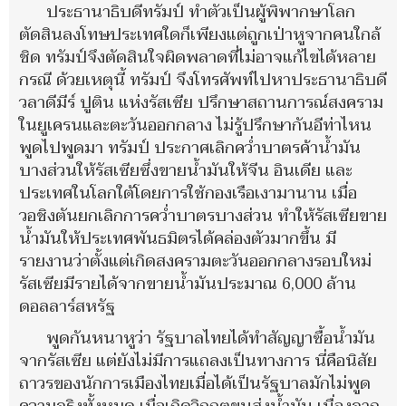
ประธานาธิบดีทรัมป์ ทำตัวเป็นผู้พิพากษาโลก
ตัดสินลงโทษประเทศใดก็เพียงแต่ถูกเป่าหูจากคนใกล้
ชิด ทรัมป์จึงตัดสินใจผิดพลาดที่ไม่อาจแก้ไขได้หลาย
กรณี ด้วยเหตุนี้ ทรัมป์ จึงโทรศัพท์ไปหาประธานาธิบดี
วลาดีมีร์ ปูติน แห่งรัสเซีย ปรึกษาสถานการณ์สงคราม
ในยูเครนและตะวันออกกลาง ไม่รู้ปรึกษากันอีท่าไหน
พูดไปพูดมา ทรัมป์ ประกาศเลิกคว่ำบาตรค้าน้ำมัน
บางส่วนให้รัสเซียซึ่งขายน้ำมันให้จีน อินเดีย และ
ประเทศในโลกใต้โดยการใช้กองเรือเงามานาน เมื่อ
วอชิงตันยกเลิกการคว่ำบาตรบางส่วน ทำให้รัสเซียขาย
น้ำมันให้ประเทศพันธมิตรได้คล่องตัวมากขึ้น มี
รายงานว่าตั้งแต่เกิดสงครามตะวันออกกลางรอบใหม่
รัสเซียมีรายได้จากขายน้ำมันประมาณ 6,000 ล้าน
ดอลลาร์สหรัฐ
พูดกันหนาหูว่า รัฐบาลไทยได้ทำสัญญาซื้อน้ำมัน
จากรัสเซีย แต่ยังไม่มีการแถลงเป็นทางการ นี่คือนิสัย
ถาวรของนักการเมืองไทยเมื่อได้เป็นรัฐบาลมักไม่พูด