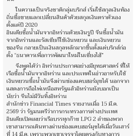
ในความเป็นจริงชาติกลุ่มบริกส์ เริ่มใช้สกุลเงินท้อง
ถิ่นซื้อขายแลกเปลี่ยนสินค้าด้วยสกุลเงินตราตัวเอง
ตั้งแต่ปี 2020
อินเดียซื้อน้ำมันจากอิหร่านด้วยเงินรูปี จีนซื้อน้ำมัน
จากอิหร่านและรัสเซียก็ใช้เงินหยวน และเงินหยวน
ของจีน กลายเป็นเงินสกุลหลักมากขึ้นตั้งแต่บริกส์ก่อ
ตั้ง “ธนาคารเพื่อการพัฒนาใหม่ในเซี่ยงไฮ้”
จึงพูดได้ว่า อิหร่านประกาศอย่างมียุทธศาสตร์ ที่ให้
เรือซื้อน้ำมันจากอิหร่าน และประเทศในอ่าวอาหรับใช้
เงินหยวนซื้อน้ำมันจึงผ่านช่องแคบฮอร์มุซได้ นอกจาก
แสดงการถือไพ่เหนือสหรัฐแล้วอิหร่านยังบอกเป็น
นัยว่า จีนไม่มีวันทิ้งอิหร่าน
สำนักข่าว Financial Times รายงานเมื่อ 15 มี.ค.
2569 ว่า รัฐมนตรีว่าการกระทรวงการต่างประเทศ
อินเดียเปิดเผยว่าเรือบรรทุกก๊าซ LPG 2 ลำของพวก
เขาสามารถเดินทางผ่านช่องแคบฮอร์มุซได้เมื่อวันเสาร์
ที่ 14 มี.ค. เพราะพวกเขาเจรจาโดยตรงกับทางการ