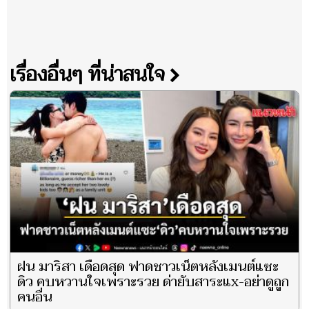
เรื่องอื่นๆ ที่น่าสนใจ
ฝน มาริสา เดือดสุด ฟาดชาวเน็ตหลังเมนต์แซะ
ดิว คบหวานใจเพราะรวย ด่ายับสาระแx-อย่าดูถูก
คนอื่น