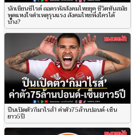
นักเขียนซีไรต์ ถอดรหัสสังคมไทยยุค ชีวิตทันสมัย
พูดแทงใจดำเหตุรุนแรง สังคมไทยพึ่งใครได้
บ้าง?
ปืนเปิดตัว‘กิมาไรส์’! ค่าตัว75ล้านปอนด์-เซ็น
ยาว5ปี