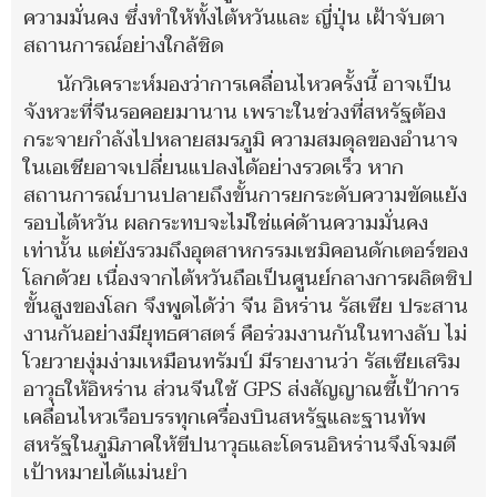
ความมั่นคง ซึ่งทำให้ทั้งไต้หวันและ ญี่ปุ่น เฝ้าจับตา
สถานการณ์อย่างใกล้ชิด
นักวิเคราะห์มองว่าการเคลื่อนไหวครั้งนี้ อาจเป็น
จังหวะที่จีนรอคอยมานาน เพราะในช่วงที่สหรัฐต้อง
กระจายกำลังไปหลายสมรภูมิ ความสมดุลของอำนาจ
ในเอเชียอาจเปลี่ยนแปลงได้อย่างรวดเร็ว หาก
สถานการณ์บานปลายถึงขั้นการยกระดับความขัดแย้ง
รอบไต้หวัน ผลกระทบจะไม่ใช่แค่ด้านความมั่นคง
เท่านั้น แต่ยังรวมถึงอุตสาหกรรมเซมิคอนดักเตอร์ของ
โลกด้วย เนื่องจากไต้หวันถือเป็นศูนย์กลางการผลิตชิป
ขั้นสูงของโลก จึงพูดได้ว่า จีน อิหร่าน รัสเซีย ประสาน
งานกันอย่างมียุทธศาสตร์ คือร่วมงานกันในทางลับ ไม่
โวยวายงุ่มง่ามเหมือนทรัมป์ มีรายงานว่า รัสเซียเสริม
อาวุธให้อิหร่าน ส่วนจีนใช้ GPS ส่งสัญญาณชี้เป้าการ
เคลื่อนไหวเรือบรรทุกเครื่องบินสหรัฐและฐานทัพ
สหรัฐในภูมิภาคให้ขีปนาวุธและโดรนอิหร่านจึงโจมตี
เป้าหมายได้แม่นยำ