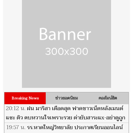
ข่าวยอดนิยม
คอลัมน์ฮิต
Breaking News
20:12 น.
ฝน มาริสา เดือดสุด ฟาดชาวเน็ตหลังเมนต์
แซะ ดิว คบหวานใจเพราะรวย ด่ายับสาระแx-อย่าดูถูก
คนอื่น
19:57 น.
รร.หาดใหญ่วิทยาลัย ประกาศเรียนออนไลน์