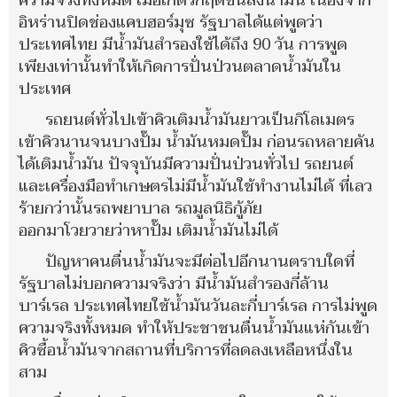
ความจริงทั้งหมด เมื่อเกิดวิกฤตขนส่งน้ำมัน เนื่องจาก
อิหร่านปิดช่องแคบฮอร์มุซ รัฐบาลได้แต่พูดว่า
ประเทศไทย มีน้ำมันสำรองใช้ได้ถึง 90 วัน การพูด
เพียงเท่านั้นทำให้เกิดการปั่นป่วนตลาดน้ำมันใน
ประเทศ
รถยนต์ทั่วไปเข้าคิวเติมน้ำมันยาวเป็นกิโลเมตร
เข้าคิวนานจนบางปั๊ม น้ำมันหมดปั๊ม ก่อนรถหลายคัน
ได้เติมน้ำมัน ปัจจุบันมีความปั่นป่วนทั่วไป รถยนต์
และเครื่องมือทำเกษตรไม่มีน้ำมันใช้ทำงานไม่ได้ ที่เลว
ร้ายกว่านั้นรถพยาบาล รถมูลนิธิกู้ภัย
ออกมาโวยวายว่าหาปั๊ม เติมน้ำมันไม่ได้
ปัญหาคนตื่นน้ำมันจะมีต่อไปอีกนานตราบใดที่
รัฐบาลไม่บอกความจริงว่า มีน้ำมันสำรองกี่ล้าน
บาร์เรล ประเทศไทยใช้น้ำมันวันละกี่บาร์เรล การไม่พูด
ความจริงทั้งหมด ทำให้ประชาชนตื่นน้ำมันแห่กันเข้า
คิวซื้อน้ำมันจากสถานที่บริการที่ลดลงเหลือหนึ่งใน
สาม