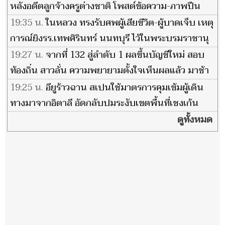
หลังอดีตลูกจ้างครูต่างชาติ โพสต์ข้อความ-ภาพปืน
ข่มขู่
19:35 น.
ในหลวง ทรงรับศพผู้เสียชีวิต-ผู้บาดเจ็บ เหตุ
การณ์ยิงรร.เทพศิรินทร์ นนทบุรี ไว้ในพระบรมราชานุ
เคราะห์
19:27 น.
จากที่ 132 สู่ลำดับ 1 ผลขึ้นบัญชีใหม่ สอบ
ท้องถิ่น สาวลั่น ความพยายามตั้งใจเห็นผลแล้ว มาช้า
แต่ก็ภูมิใจ
19:25 น.
อียูร้าวฉาน สเปนใช้มาตรการคุมเข้มผู้เดิน
ทางมาจากอิตาลี อัดกลับปมระงับเขตพื้นที่เชงเก้น
ดูทั้งหมด