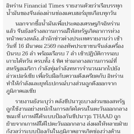
อิหร่าน Financial Times รายงานด้วยว่าเรือบรรทุก
น้ำมันของจีนล่องผ่านช่องแคบฮอร์มุซเกือบทุกวัน
นอกจากซื้อน้ำมันเพื่อประคองเศรษฐกิจอิหร่าน
แล้ว จีนยังสร้างสถานการณ์ให้สหรัฐเกิดอาการห่วง
หน้าพะวงหลัง..สำนักข่าวต่างประเทศรายงานว่า เช้า
วันที่ 16 มีนาคม 2569 กองทัพประชาชนจีนส่งเครื่อง
บินรบ 26 ลำ พร้อมเรือรบ 7 ลำ เข้าปฏิบัติการรอบ
เกาะไต้หวัน ครบทั้ง 4 ทิศ ท่ามกลางสถานการณ์ที่
สหรัฐอเมริกา กำลังทุ่มกำลังทหารจำนวนมากไปยัง
อ่าวเปอร์เซีย เพื่อรับมือกับความตึงเครียดกับ อิหร่าน
ทำให้กำลังและยุทโธปกรณ์บางส่วนถูกดึงออกจาก
ภูมิภาคเอเชีย
รายงานยังระบุว่า คลังขีปนาวุธบางส่วนของสหรัฐ
ถูกใช้งานอย่างหนักในการสกัดโดรนในตะวันออกกลาง
ขณะที่ เกาหลีใต้ระบบป้องกันขีปนาวุธ THAAD ถูก
ย้ายจากเกาหลีใต้ไปตะวันออกกลาง ส่งผลให้หลายฝ่าย
กังวลว่าระบบป้องกันในภูมิภาคอาจเกิดช่องว่างด้าน