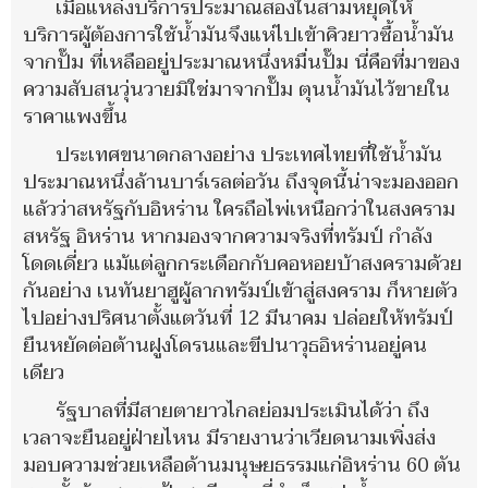
เมื่อแหล่งบริการประมาณสองในสามหยุดให้
บริการผู้ต้องการใช้น้ำมันจึงแห่ไปเข้าคิวยาวซื้อน้ำมัน
จากปั๊ม ที่เหลืออยู่ประมาณหนึ่งหมื่นปั๊ม นี่คือที่มาของ
ความสับสนวุ่นวายมิใช่มาจากปั๊ม ตุนน้ำมันไว้ขายใน
ราคาแพงขึ้น
ประเทศขนาดกลางอย่าง ประเทศไทยที่ใช้น้ำมัน
ประมาณหนึ่งล้านบาร์เรลต่อวัน ถึงจุดนี้น่าจะมองออก
แล้วว่าสหรัฐกับอิหร่าน ใครถือไพ่เหนือกว่าในสงคราม
สหรัฐ อิหร่าน หากมองจากความจริงที่ทรัมป์ กำลัง
โดดเดี่ยว แม้แต่ลูกกระเดือกกับคอหอยบ้าสงครามด้วย
กันอย่าง เนทันยาฮูผู้ลากทรัมป์เข้าสู่สงคราม ก็หายตัว
ไปอย่างปริศนาตั้งแตวันที่ 12 มีนาคม ปล่อยให้ทรัมป์
ยืนหยัดต่อต้านฝูงโดรนและขีปนาวุธอิหร่านอยู่คน
เดียว
รัฐบาลที่มีสายตายาวไกลย่อมประเมินได้ว่า ถึง
เวลาจะยืนอยู่ฝ่ายไหน มีรายงานว่าเวียดนามเพิ่งส่ง
มอบความช่วยเหลือด้านมนุษยธรรมแก่อิหร่าน 60 ตัน