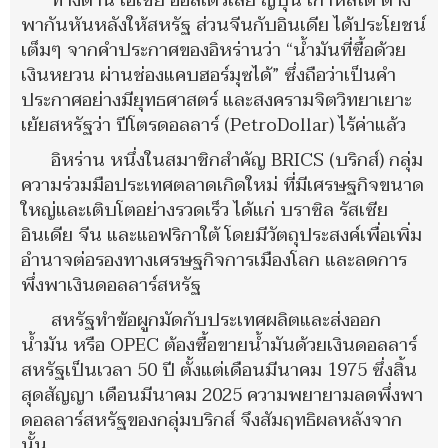
ทางด้าน เอเชีย ออสเตรเลีย ญี่ปุ่น เกาหลีใต้ ต่าง
พากันหันหลังให้สหรัฐ ส่วนจีนกับอินเดีย ได้ประโยชน์
เต็มๆ จากคำประกาศของอิหร่านว่า “น้ำมันที่ซื้อด้วย
เงินหยวน ผ่านช่องแคบฮอร์มุซได้” ซึ่งถือว่าเป็นคำ
ประกาศอย่างมียุทธศาสตร์ และสงครามจิตวิทยาเยาะ
เย้ยสหรัฐว่า ปีโตรดอลลาร์ (PetroDollar) ไร้ค่าแล้ว
อิหร่าน หนึ่งในสมาชิกสำคัญ BRICS (บริกส์) กลุ่ม
ความร่วมมือประเทศตลาดเกิดใหม่ ที่มีเศรษฐกิจขนาด
ใหญ่และเติบโตอย่างรวดเร็ว ได้แก่ บราซิล รัสเซีย
อินเดีย จีน และแอฟริกาใต้ โดยมีวัตถุประสงค์เพื่อเพิ่ม
อำนาจต่อรองทางเศรษฐกิจการเมืองโลก และลดการ
พึ่งพาเงินดอลลาร์สหรัฐ
สหรัฐทำข้อผูกมัดกับประเทศผลิตและส่งออก
น้ำมัน หรือ OPEC ต้องซื้อขายน้ำมันด้วยเงินดอลลาร์
สหรัฐเป็นเวลา 50 ปี ตั้งแต่เดือนมีนาคม 1975 ซึ่งสิ้น
สุดสัญญา เดือนมีนาคม 2025 ความพยายามลดพึ่งพา
ดอลลาร์สหรัฐของกลุ่มบริกส์ จึงสัมฤทธิผลหลังจาก
นั้น