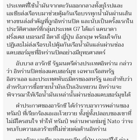
ประเทศที่ใช้น้ำมันจากตะวันออกกลางทั้งยุโรปและ
เอเชียส่งเรือรบมาช่วยคุ้มกันเรือบรรทุกน้ำมันผ่านเส้น
ทางขนส่งสำคัญที่ถูกอิหร่านปิด และนับเป็นครั้งแรกใน
ประวัติศาสตร์ที่กลุ่มประเทศ G7 ได้แก่ แคนาดา
ฝรั่งเศส เยอรมนี อิตาลี ญี่ปุ่น อังกฤษ พร้อมใจกัน
ปฏิเสธไม่ส่งเรือรบไปคุ้มกันเรือน้ำมันแล่นผ่านช่อง
แคบฮอร์มุซที่อิหร่านปิดอย่างมียุทธศาสตร์
อับบาส อารักชี รัฐมนตรีต่างประเทศอิหร่าน กล่าว
ว่า อิหร่านปิดช่องแคบฮอร์มุซ เฉพาะเรือสหรัฐ
อิสราเอล และประเทศพันธมิตรของสหรัฐ และสำทับว่า
สำหรับการซื้อขายน้ำมันเป็นเงินหยวน อิหร่านจะ
พิจารณาให้เรือน้ำมันเหล่านั้นผ่านช่องแคบฮอร์มุซได้
คำประกาศของอารักชี ได้กำราบอาการพล่านของ
ทรัมป์ ที่เรียกร้องเอะอะโวยวาย ทั้งขู่ทั้งปลอบของเขาที่
ไม่มีใครสนใจ ทำให้ ทรัมป์ พล่านพาลข่มขู่ Nato ว่าจะ
พบกับความเลวร้ายที่ไม่ช่วยต่อต้านอิหร่าน