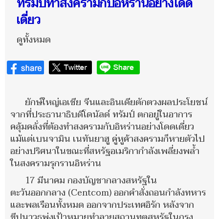
ทรัมป์ทำสงครามกับอิหร่านอย่างโดด
เดี่ยว
ดูทั้งหมด
ยักษ์ใหญ่เอเชีย จีนและอินเดียตักตวงผลประโยชน์
จากที่ประธานาธิบดีโดนัลด์ ทรัมป์ ตกอยู่ในอาการ
คลุ้มคลั่งที่ต้องทำสงครามกับอิหร่านอย่างโดดเดี่ยว
แม้แต่เบนจามิน เนทันยาฮู คู่หูค้าสงครามก็หายตัวไป
อย่างปริศนาในขณะที่สหรัฐอเมริกากำลังเพลี่ยงพล้ำ
ในสงครามรุกรานอิหร่าน
17 มีนาคม กองบัญชากลางสหรัฐใน
ตะวันออกกลาง (Centcom) ออกคำสั่งถอนกำลังทหาร
และพลเรือนทั้งหมด ออกจากประเทศอิรัก หลังจาก
ขีปนาวุธพุ่งเป้าหมายทำลายสถานทูตสหรัฐในกรุง