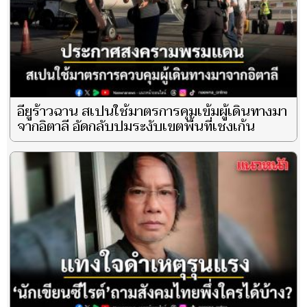
อียูร้าวฉาน สเปนใช้มาตรการคุมเข้มผู้เดินทางมา
จากอิตาลี อัดกลับปมระงับเขตพื้นที่เชงเก้น