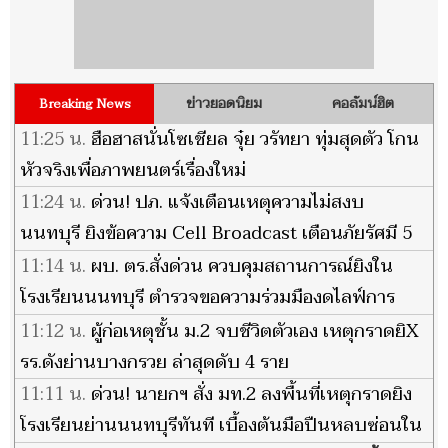
ข่าวยอดนิยม
คอลัมน์ฮิต
Breaking News
11:25 น.
ฮือฮาสนั่นโซเชียล จุ๋ย วรัทยา ทุ่มสุดตัว โกน
หัวจริงเพื่อภาพยนตร์เรื่องใหม่
11:24 น.
ด่วน! ปภ. แจ้งเตือนเหตุความไม่สงบ
นนทบุรี ยิงข้อความ Cell Broadcast เตือนภัยรัศมี 5
กม.
11:14 น.
ผบ. ตร.สั่งด่วน ควบคุมสถานการณ์ยิงใน
โรงเรียนนนทบุรี ตำรวจขอความร่วมมืองดไลฟ์การ
ปฏิบัติการของเจ้าหน้าที่
11:12 น.
ผู้ก่อเหตุชั้น ม.2 จบชีวิตตัวเอง เหตุกราดยิX
รร.ดังย่านบางกรวย ล่าสุดดับ 4 ราย
11:11 น.
ด่วน! นายกฯ สั่ง มท.2 ลงพื้นที่เหตุกราดยิง
โรงเรียนย่านนนทบุรีทันที เบื้องต้นมือปืนหลบซ่อนใน