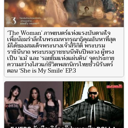
‘The Woman’ ภาพยนตร์แห่งแรงบันดาลใจ
เพื่อน้อมรำลึกในพระมหากรุณาธิคุณอันหาที่สุด
มิได้ของสมเด็จพระนางเจ้าสิริกิติ์ พระบรม
ราชินีนาถ พระบรมราชชนนีพันปีหลวง ผู้ทรง
เป็น ‘แม่’ และ ‘รอยยิ้มแห่งแผ่นดิน’ จุดประกาย
ความสว่างไสวแก่ชีวิตพสกนิกรไทยชั่วนิรันดร์
ตอน ‘She is My Smile’ EP.3