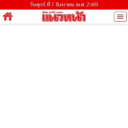
วันศุกร์ ที่ 7 สิงหาคม พ.ศ. 2569
Tog
nav