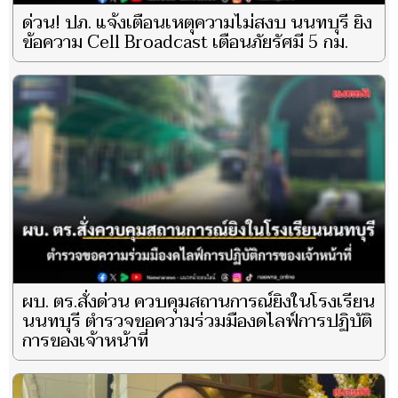
ด่วน! ปภ. แจ้งเตือนเหตุความไม่สงบ นนทบุรี ยิง
ข้อความ Cell Broadcast เตือนภัยรัศมี 5 กม.
ผบ. ตร.สั่งด่วน ควบคุมสถานการณ์ยิงในโรงเรียน
นนทบุรี ตำรวจขอความร่วมมืองดไลฟ์การปฏิบัติ
การของเจ้าหน้าที่