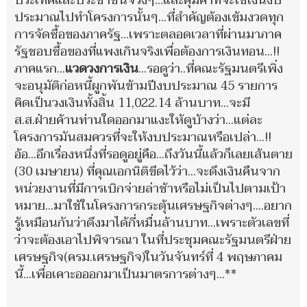
ประเทศและประชาชนจริงๆ...และคุ้มค่าที่จะใช้เงินงบ
ประมาณไปทำโครงการนั้นๆ...ที่สำคัญต้องเข้มงวดทุก
การจัดซื้อของภาครัฐ...เพราะตลอดเวลาที่ผ่านมาภาค
รัฐชอบซื้อของที่แพงเกินจริงเพื่อต้องการเงินทอน...!!
ภาคแรก...
แวดวงการเงิน
...รอดูว่า..ที่คณะรัฐมนตรีเพิ่ง
จะอนุมัติก่อหนี้ผูกพันข้ามปีงบประมาณ 45 รายการ
คิดเป็นวงเงินทั้งสิ้น 11,022.14 ล้านบาท...จะมี
ส.ส.ฝ่ายค้านท่านใดออกมาแงะให้ดูบ้างว่า...แต่ละ
โครงการมันสมควรที่จะให้งบประมาณหรือเปล่า...!!
อ้อ...อีกเรื่องหนึ่งที่รอดูอยู่คือ...ถึงวันนี้แล้วก็เลยเส้นตาย
(30 เมษายน) ที่คุณเอกนิติขีดไว้ว่า...จะดึงเงินคืนจาก
หน่วยงานที่มีการเบิกจ่ายล่าช้าหรือไม่เป็นไปตามเป้า
หมาย...มาใช้ในโครงการกระตุ้นเศรษฐกิจต่างๆ....อยาก
รู้เหมือนกันว่าดึงมาได้กี่หมื่นล้านบาท...เพราะตัวเลขที่
ว่าจะต้องเอาไปพิจารณา ในที่ประชุมคณะรัฐมนตรีฝ่าย
เศรษฐกิจ(ครม.เศรษฐกิจ)ในวันจันทร์ที่ 4 พฤษภาคม
นี้...เพื่อเคาะอออกมาเป็นมาตรการต่างๆ...**