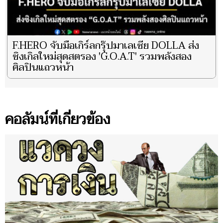
F.HERO จับมือเกิร์ลกรุ๊ปมาเลเซีย DOLLA ส่ง
ซิงเกิลใหม่สุดสตรอง 'G.O.A.T' รวมพลังสอง
ศิลปินแถวหน้า
คอลัมน์ที่เกี่ยวข้อง