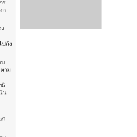
์กร
ออก
วง
ไปถึง
าบ
ติตาม
ธิ
นิน
กษา