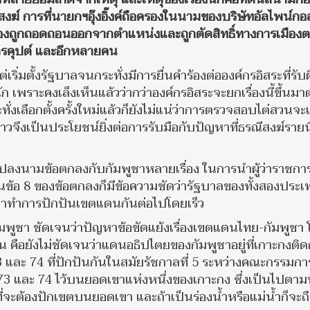
สงฆ์ การที่
นายกฯอุ๊งอิ๊งค์ถือครองในนามของบริษัทอัลไพน์กอ
องถูก
ถอดถอนออกจากตำแหน่งและถูกตัดสิทธิ์ทางการเมือง
ต
กรคุปต์ และอีกหลายคน
แต่เริ่มตั้งรัฐบาลจนกระทั่งมีการยื่นคำร้องต่อองค์กรอิสระที่รับ
ก เพราะคงเล็งเห็นแล้วว่ากว่าองค์กรอิสระจะยกเรื่องนี้ขึ้นม
่งเลือกตั้งครั้งใหม่แล้วก็ยังไม่แน่ว่าการตรวจสอบไต่สวนจะ
วจึงเป็นประโยชน์ยิ่งต่อการรับมือกับปัญหาที่ธรณีสงฆ์รายนี
 ไปลงนามข้อตกลงกับกัมพูชาหลายเรื่อง ในการนำผู้ว่าราชกา
นข้อ 8 ของข้อตกลงก็มีข้อความชัดว่ารัฐบาลของทั้งสองประ
จาทำการปักปันเขตแดนกันต่อไปโดยเร็ว
ัมพูชา ชัดเจนว่าปัญหาข้อขัดแย้งเรื่องเขตแดนไทย-กัมพูชา
น คือยังไม่ชัดเจนว่าแดนอธิปไตยของกัมพูชาอยู่ที่เกาะกงติด
73 และ 74 ที่ปักปันกันในสมัยรัชกาลที่ 5 ระหว่างคณะกรรมกา
 73 และ 74 ไว้บนยอดเขาแห่งหนึ่งของเกาะกง ซึ่งเป็นไปตาม
ที่จะต้องปักเขตบนยอดเขา และถ้าเป็นร่องน้ำหรือแม่น้ำก็จะถ