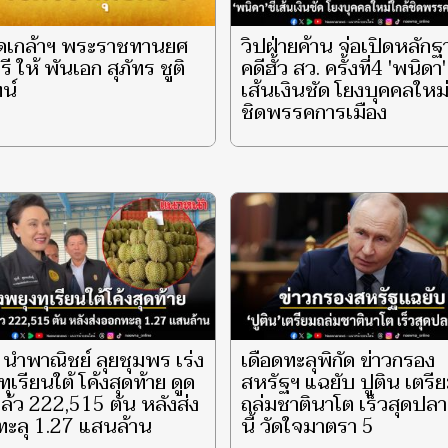
ดเกล้าฯ พระราชทานยศ
วิปฝ่ายค้าน จ่อเปิดหลัก
ี ให้ พันเอก สุภัทร ชูติ
คดีฮั้ว สว. ครั้งที่4 'พนิดา' 
น์
เส้นเงินชัด โยงบุคคลใหม่
ชิดพรรคการเมือง
ี นำพาณิชย์ ลุยชุมพร เร่ง
เดือดทะลุพิกัด ข่าวกรอง
ทุเรียนใต้ โค้งสุดท้าย ดูด
สหรัฐฯ แฉยับ ปูติน เตรี
ล้ว 222,515 ตัน หลังส่ง
ถล่มชาตินาโต เร็วสุดปลา
ะลุ 1.27 แสนล้าน
นี้ วัดใจมาตรา 5