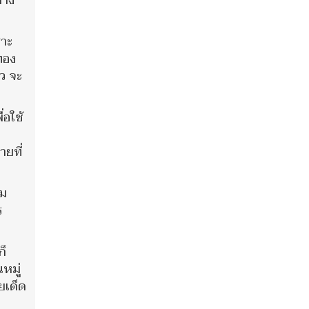
ลาง
ราะ
ทอง
ว จะ
่อใช้
ยที่
าม
ร
ก็
หมู่
ยเด็ด