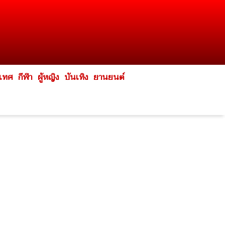
ะเทศ
กีฬา
ผู้หญิง
บันเทิง
ยานยนต์