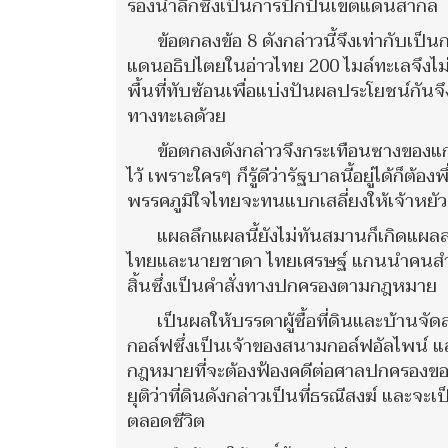
ร่องน้ำลึกซึ่งเป็นการปักปันเขตแดนสากล
ข้อตกลงข้อ 8 ดังกล่าวนี้จึงเท่ากับเป็
แดนอธิปไตยในอ่าวไทย 200 ไมล์ทะเลจึงไม่ม
พื้นที่ทับซ้อนเพื่อแบ่งปันผลประโยชน์กัน
ทางทะเลด้วย
ข้อตกลงดังกล่าวจึงกระเทือนซางของแกน
ไว้ เพราะใครๆ ก็รู้ดีว่ารัฐบาลนี้อยู่ได้ก็ต
พรรคภูมิใจไทยจะทนแบกเสลี่ยงให้เจ้าหยัวน
แผลลึกแผลนี้ยังไม่ทันสมานก็เกิดแผ
ไทยและนายชาดา ไทยเศรษฐ์ แกนนำคนสำคัญก็
สิ้นซึ่งเป็นคำสั่งทางปกครองตามกฎหมาย
เป็นผลให้บรรดาผู้ซื้อที่ดินและบ้านจั
กอล์ฟซึ่งเป็นเจ้าของสนามกอล์ฟอัลไพน์ แล
กฎหมายที่จะต้องฟ้องคดีต่อศาลปกครองขอให้เ
ยุติว่าที่ดินดังกล่าวเป็นที่ธรณีสงฆ์ และจะ
ตลอดชีวิต