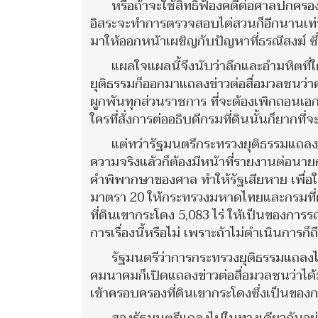
หรือถ้าจะใช้สิทธิ์ฟ้องคดีต่อศาลปกคร
อิสระจะทำการตรวจสอบไต่สวนก็อีกนานเท่าน
มาให้ออกหน้าเผชิญกับปัญหาที่ธรณีสงฆ์ ซึ่ง
แผลใจแผลนี้จึงนับว่าลึกและอำมหิตที่ใค
ยุติธรรมก็ออกมาแถลงข่าวต่อสื่อมวลชนว่
ผูกพันทุกส่วนราชการ ที่จะต้องเพิกถอนเอ
ใครที่สั่งการต่ออธิบดีกรมที่ดินนั้นก็ยากที่จ
แต่ทว่ารัฐมนตรีกระทรวงยุติธรรมแถลงอ
ความจริงแล้วก็ต้องมีหน้าที่รายงานต่อนา
คำพิพากษาของศาล ทำให้รัฐเสียหาย เพื่อ
มาตรา 20 ให้กระทรวงมหาดไทยและกรมที่
ที่ดินเขากระโดง 5,083 ไร่ ให้เป็นของการ
การเรื่องนี้หรือไม่ เพราะถ้าไม่ดำเนินการก
รัฐมนตรีว่าการกระทรวงยุติธรรมแถลง
คมนาคมก็เปิดแถลงข่าวต่อสื่อมวลชนว่าไ
เข้าครอบครองที่ดินเขากระโดงซึ่งเป็น