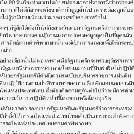
องใน 90 วันก็จะทำลายประโยชน์ของเวลาที่วาดหวังว่ากว่าองค
าน ดีไม่ดีก็อาจจะถึงชาติหน้าสูญสิ้นไป เพราะต้องถูกถีบ
ไม่รู้ว่าผียายเนื่อมเจ้ามรดกจะขย้ำคอเอาหรือไม่
รๆ ก็รู้สึกได้ดังนั้นไม่ถึงสามวันต่อมา รัฐมนตรีว่าการกระทร
าคำพิพากษาของศาลฎีกาและศาลปกครองสูงสุดเป็นที่สุดแล้ว
กสารสิทธิตามคำพิพากษานั้น แต่เป็นการแถลงเพื่อให้กระทบ
ะกล่าว
ย่างเดียวนั้นไม่พอ เพราะเมื่อรัฐมนตรีกระทรวงยุติธรรมทร
ยกรัฐมนตรี ว่ากระทรวงมหาดไทยและกรมที่ดินฝ่าฝืนไม่ปฏิบั
ให้นายกรัฐมนตรีมีคำสั่งตามระเบียบบริหารราชการแผ่นดิน
ดินปฏิบัติการตามคำพิพากษาของศาล คือเพิกถอนเอกสารสิท
รถไฟแห่งประเทศไทย ซึ่งต้องติดตามดูกันต่อไปว่าจะมีการดำเ
็ถือว่าละเว้นการปฏิบัติหน้าที่โดยชอบหรือโดยทุจริต
ไม่ทันขาดคำ รองนายกรัฐมนตรีและรัฐมนตรีว่าการกระทรวง
ด้มีคำสั่งให้การรถไฟแห่งประเทศไทยดำเนินการตามคำพิพา
ของการรถไฟแห่งประเทศไทยตามคำพิพากษา