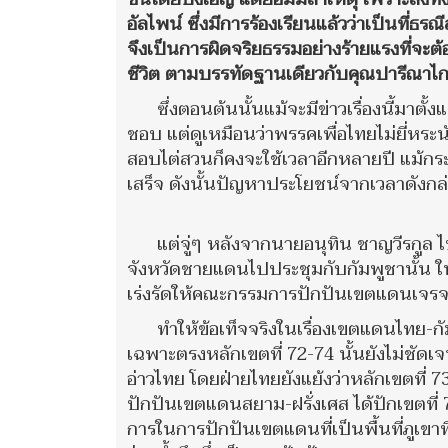
อัลไพน์ ซึ่งมีการร้องเรียนแล้วว่าเป็นที่ธรณี
จึงเป็นการผิดจริยธรรมอย่างร้ายแรงที่จะต้
ชีวิต ตามบรรทัดฐานเดียวกับคุณปารีณาไ
ซึ่งตอนต้นนั้นแม้จะมีข่าวเรื่องนี้มาตั้ง
ชอบ แต่ดูเหมือนว่าพรรคเพื่อไทยไม่ยี่หระนั
สอบไต่สวนก็คงจะใช้เวลาอีกหลายปี แม้กระทั
เสร็จ ดังนั้นปัญหาประโยชน์จากเวลาดังกล่า
แต่จู่ๆ หลังจากนายอนุทิน ชาญวีรกูล
จังหวัดชายแดนไปประชุมกับกัมพูชานั้น ใ
เร่งรัดให้คณะกรรมการปักปันเขตแดนเจร
ทำให้ข้อเท็จจริงในเรื่องเขตแดนไทย-ก
เฉพาะตรงหลักเขตที่ 72-74 นั้นยังไม่ชัดเจ
อ่าวไทย โดยฝ่ายไทยยังแย้งว่าหลักเขตที่ 
ปักปันเขตแดนสยาม-ฝรั่งเศส ได้ปักเขตที่
การในการปักปันเขตแดนที่เป็นพื้นที่ภูเขา