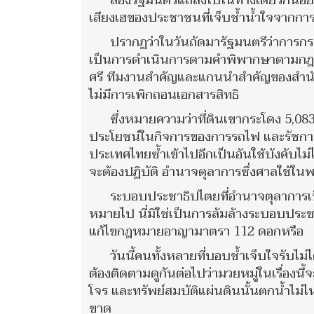
สองรัฐมนตรีแถลงไปในทางเดียวกันอย่
เสียงเฮของประชาชนที่เจ็บช้ำน้ำใจจาก
ปรากฏว่าในวันถัดมารัฐมนตรีว่าการก
เป็นการดำเนินการตามคำพิพากษาตามกฎหม
ศรี ทีมงานสำคัญและแกนนำสำคัญของสำนักเข
ไม่มีการเพิกถอนเอกสารสิทธิ
ซึ่งหมายความว่าที่ดินเขากระโดง 5,083
ประโยชน์ในกิจการของการรถไฟ และรัชกาลท
ประเทศไทยซ้ำเข้าไปอีกเป็นอันใช้บังคับไ
จะต้องปฏิบัติ อำนาจตุลาการซึ่งศาลใช้ใน
ระบอบประชาธิปไตยที่อำนาจตุลาการเ
หมายไป นี่มิใช่เป็นการล้มล้างระบอบประชา
แก้ไขกฎหมายอาญามาตรา 112 ดอกหรือ
วันนี้คนทั้งหลายที่บอบช้ำเจ็บใจรับไม
ต้องติดตามดูกันต่อไปว่ามวยหมู่ในเรื่องนี
โจร และทรัพย์สมบัติแผ่นดินนั้นตกน้ำไม่
ขาด