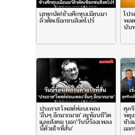
เฮทุกนัด!ช้างศึกทุบเมียนมา
โปร
ลิ่วตัดเชือกชนสิงคโปร์
พลตร
นันท
ประภาส โพสต์ท่อนเพลง
ศุภจ
'อื่นๆ อีกมากมาย' สะท้อนชีวิต
พยุง
และสังคม บอก'วันนี้ร้องเพลง
ซับแ
นี้ด้วยใจที่สั่น'
ออกท