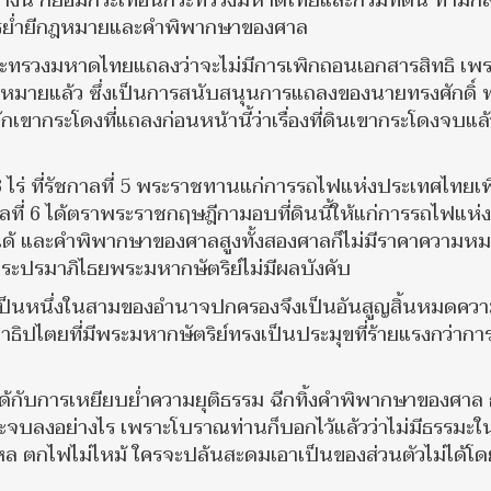
างนี้ ก็ย่อมกระเทือนกระทรวงมหาดไทยและกรมที่ดิน ท่ามก
การย่ำยีกฎหมายและคำพิพากษาของศาล
ระทรวงมหาดไทยแถลงว่าจะไม่มีการเพิกถอนเอกสารสิทธิ เพ
ายแล้ว ซึ่งเป็นการสนับสนุนการแถลงของนายทรงศักดิ์ 
ากระโดงที่แถลงก่อนหน้านี้ว่าเรื่องที่ดินเขากระโดงจบแล้
 ไร่ ที่รัชกาลที่ 5 พระราชทานแก่การรถไฟแห่งประเทศไทยเพื
ี่ 6 ได้ตราพระราชกฤษฎีกามอบที่ดินนี้ให้แก่การรถไฟแห่ง
ม่ได้ และคำพิพากษาของศาลสูงทั้งสองศาลก็ไม่มีราคาความหมา
พระปรมาภิไธยพระมหากษัตริย์ไม่มีผลบังคับ
ป็นหนึ่งในสามของอำนาจปกครองจึงเป็นอันสูญสิ้นหมดคว
ธิปไตยที่มีพระมหากษัตริย์ทรงเป็นประมุขที่ร้ายแรงกว่ากา
่ได้กับการเหยียบย่ำความยุติธรรม ฉีกทิ้งคำพิพากษาของศาล 
้จะจบลงอย่างไร เพราะโบราณท่านก็บอกไว้แล้วว่าไม่มีธรรมะใน
ไหล ตกไฟไม่ไหม้ ใครจะปล้นสะดมเอาเป็นของส่วนตัวไม่ได้โด