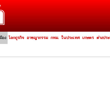
มือง
โลกธุรกิจ
อาชญากรรม
กทม.
ในประเทศ
เกษตร
ต่างปร