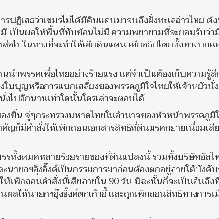
นการปฏิเสธว่าเขมรไม่ได้มีดินแดนมาจนถึงฝั่งทะเลอ่าวไทย ดังน
ี เป็นผลให้พื้นที่ทับซ้อนไม่มี ความพยายามที่จะยอมรับว่าม
จึงส่อไปในทางที่จะทำให้เสียดินแดน เสียอธิปไตยทั้งทางบกแ
นำพรรคเพื่อไทยอย่างร้ายแรง แต่จำเป็นต้องเก็บความรู้สึก
้องพึ่งใบบุญหรือการแบกเสลี่ยงของพรรคภูมิใจไทยให้เจ้าหยัวนั่ง
ั่งไปอีกนานเท่าใดนั้นใครเล่าจะตอบได้
ลสองขึ้น จู่ๆกระทรวงมหาดไทยในอำนาจของหัวหน้าพรรคภูมิ
มีคำสั่งให้เพิกถอนเอกสารสิทธิที่ดินมรดกยายเนื่อมเสียท
ดสรรทั้งหมดหลายร้อยรายของที่ดินแปลงนี้ รวมทั้งบริษัทอัลไ
ะนายกฯอุ๊งอิ๊งค์เป็นกรรมการมาก่อนต้องตกอยู่ภายใต้บังคั
พิกถอนคำสั่งนี้เสียภายใน 90 วัน มิฉะนั้นก็จะเป็นอันถึงที
เป็นผลให้นายกฯอุ๊งอิ๊งค์ตกเก้าอี้ และถูกเพิกถอนสิทธิทางการเม