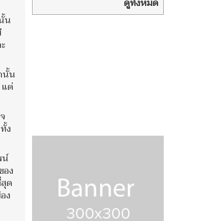
โจมตีขณะแล่น
ดูทั้งหมด
ผ่านช่องแคบฮอร์มุซ พุุ่งเป้าฝีมือ
ั้น
อิหร่าน
ี
ละ
นั้น
 แต่
ใจ
ั้ง
พน์
บของ
่สุด
ือง