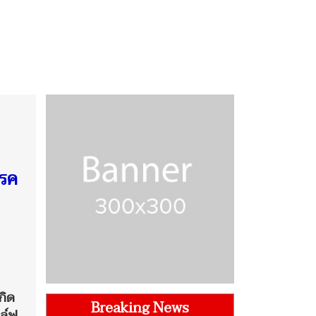
รรค
กิด
Breaking News
อล์ฟ