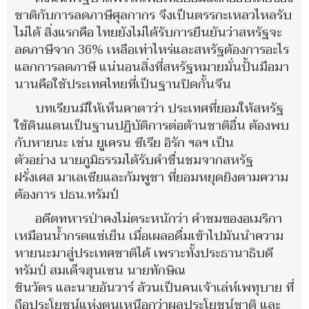
ชาติกับการลดภาษีศุลกากร จึงเป็นตรรกะเหลวไหลรับ
ไม่ได้ สิ่งแรกคือ ไทยยังไม่ได้รับการยืนยันว่าสหรัฐจะ
ลดภาษีจาก 36% เหลือเท่าไหร่และสหรัฐต้องการอะไร
แลกการลดภาษี แน่นอนสิ่งที่สหรัฐหมายมั่นปั้นมือมา
นานคือใช้ประเทศไทยที่เป็นฐานปิดกั้นจีน
บทเรียนมีให้เห็นคาตาว่า ประเทศที่ยอมให้สหรัฐ
ใช้ดินแดนเป็นฐานปฏิบัติการต่อต้านชาติอื่น ต้องพบ
กับหายนะ เช่น ยูเครน ซีเรีย อิรัก ฯลฯ เป็น
ตัวอย่าง นายภูมิธรรมได้รับคำชื่นชมจากสหรัฐ
ฝรั่งเศส มาเลเซียและกัมพูชา ที่ยอมหยุดยิงตามความ
ต้องการ ปธน.ทรัมป์
อดีตทหารป่าคงไม่ตระหนักว่า คำชมของอเมริกา
เหมือนน้ำกรดแช่เย็น เมื่อเผลอดื่มเข้าไปมันนำความ
หายนะมาสู่ประเทศชาติได้ เพราะทั้งประธานาธิบดี
ทรัมป์ สมเด็จฮุนเซน นายทักษิณ
ชินวัตร และนายอันวาร์ ล้วนเป็นคนเจ้าเล่ห์เพทุบาย ที่
ถือประโยชน์แห่งตนเหนือกว่าผลประโยชน์ชาติ และ