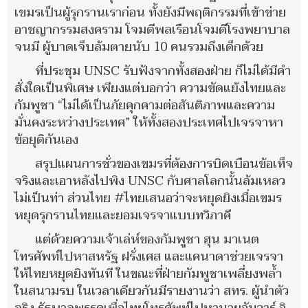
เขมรเป็นผู้รุกรานเราก่อน ทั้งยังมีพฤติกรรมที่เข้าข่าย
อาชญากรรมสงคราม โจมตีพลเรือนโจมตีโรงพยาบาล
จนมี ผู้บาดเจ็บล้มตายนับ 10 คนรวมถึงเด็กด้วย
ที่ประชุม UNSC รับฟังจากทั้งสองฝ่าย ก็ไม่ได้มีคำ
สั่งใดเป็นพิเศษ เพียงแต่บอกว่า ความขัดแย้งไทยและ
กัมพูชา “ไม่ได้เป็นภัยคุกคามต่อสันติภาพและความ
มั่นคงระหว่างประเทศ” ให้ทั้งสองประเทศไปเจรจาหา
ข้อยุติกันเอง
สรุปแผนการชั่วของเขมรที่ต้องการบิดเบือนข้อเท็จ
จริงและเอาหลังไปพิง UNSC กับศาลโลกนั้นล้มเหลว
ไม่เป็นท่า ส่วนไทย #ไทยเสนอว่าจะหยุดยิงเมื่อเขมร
หยุดรุกรานไทยและยอมเจรจาแบบทวิภาคี
แต่ด้วยความเจ้าเล่ห์ของกัมพูชา ฮุน มาเนต
โทรศัพท์ไปหาสหรัฐ ฝรั่งเศส และแคนาดาช่วยเจรจา
ให้ไทยหยุดยิงทันที ในขณะที่ฝ่ายกัมพูชาเพลี่ยงพล้ำ
ในสนามรบ ในเวลาเดียวกันมีรายงานว่า สทร. ผู้นำตัว