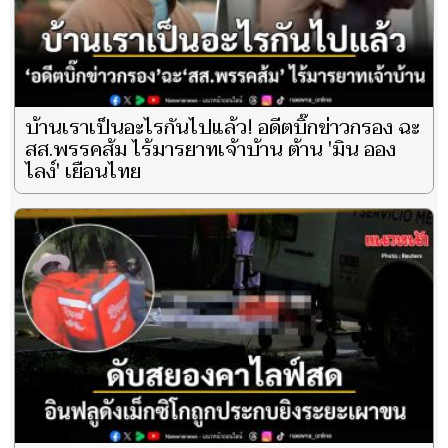
บ้านเราเป็นอะไรกันไปแล้ว! อดีตบิ๊กข่าวกรอง ฉะ
สส.พรรคส้ม ไร้มารยาทเจ้าบ้าน ต้าน 'มิน ออง
ไลง์' เยือนไทย