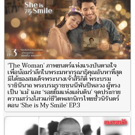
‘The Woman’ ภาพยนตร์แห่งแรงบันดาลใจ
เพื่อน้อมรำลึกในพระมหากรุณาธิคุณอันหาที่สุด
มิได้ของสมเด็จพระนางเจ้าสิริกิติ์ พระบรม
ราชินีนาถ พระบรมราชชนนีพันปีหลวง ผู้ทรง
เป็น ‘แม่’ และ ‘รอยยิ้มแห่งแผ่นดิน’ จุดประกาย
ความสว่างไสวแก่ชีวิตพสกนิกรไทยชั่วนิรันดร์
ตอน ‘She is My Smile’ EP.3