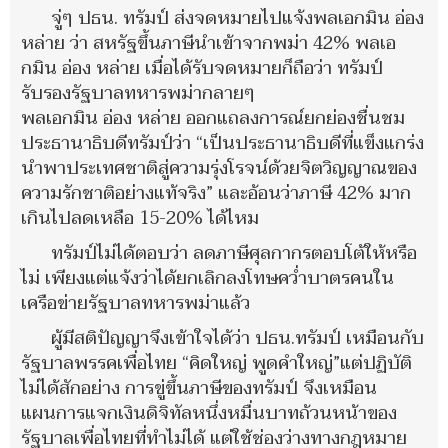
จู่ๆ ปธน. ทรัมป์ ส่งจดหมายไปแจ้งพลเอกมิน อ่อง
หล่าย ว่า สหรัฐขึ้นภาษีนำเข้าจากพม่า 42% พลเอ
กมิน อ่อง หล่าย เมื่อได้รับจดหมายก็ถือว่า ทรัมป์
รับรองรัฐบาลทหารพม่ากลายๆ
พลเอกมิน อ่อง หล่าย ออกแถลงการณ์ยกย่องชื่นชม
ประธานาธิบดีทรัมป์ว่า “เป็นประธานาธิบดีที่แข็งแกร่ง
นำพาประเทศชาติสู่ความรุ่งโรจน์ด้วยจิตวิญญาณของ
ความรักชาติอย่างแท้จริง” และอ้อนว่าภาษี 42% มาก
เกินไปลดเหลือ 15-20% ได้ไหม
ทรัมป์ไม่ได้ตอบว่า ลดภาษีศุลกากรตอบโต้ให้หรือ
ไม่ เพียงแต่แจ้งว่าได้ยกเลิกลงโทษคว่ำบาตรคนใน
เครือข่ายรัฐบาลทหารพม่าแล้ว
ผู้มีสติปัญญาจึงเข้าใจได้ว่า ปธน.ทรัมป์ เหมือนกับ
รัฐบาลพรรคเพื่อไทย “คิดใหญ่ พูดคำใหญ่”แต่ปฏิบัติ
ไม่ได้สักอย่าง การขู่ขึ้นภาษีของทรัมป์ จึงเหมือน
แผนการแจกเงินดิจิทัลหนึ่งหมื่นบาทถ้วนหน้าของ
รัฐบาลเพื่อไทยที่ทำไม่ได้ แต่ใช้ช่องว่างทางกฎหมาย