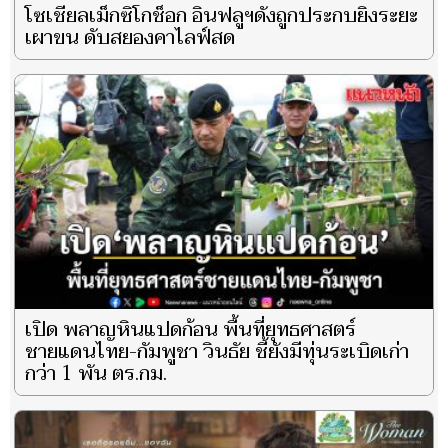
โซเชียลเม็กซิโกช็อก อินฟลูฯดังถูกประกบยิงระยะ
เผาขน ดับสยองคาไลฟ์สด
เปิด พลาญหินแปดก้อน พื้นที่ยุทธศาสตร์
ชายแดนไทย-กัมพูชา วินธัย ชี้ยังมีทุ่นระเบิดเก่า
กว่า 1 พัน ตร.กม.