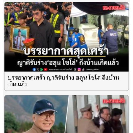
บรรยากาศเศร้า ญาติรับร่าง ฮลุน โซโล่ ถึงบ้าน
เกิดแล้ว