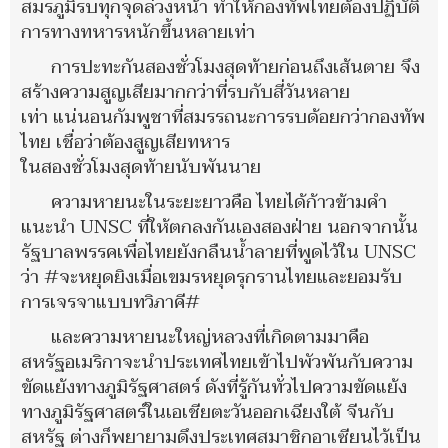
สมรภูมิรบทุกจุดล่วงหน้า ทำให้กองทัพไทยต้องปฏิบัติ
การทางทหารหนักขึ้นหลายเท่า
การปะทะกันสองชั่วโมงสุดท้ายก่อนถึงเส้นตาย จึง
สร้างความสูญเสียมากกว่าที่รบกับสี่วันหลาย
เท่า แน่นอนกัมพูชาที่สมรรถนะการรบด้อยกว่ากองทัพ
ไทย เชื่อว่าต้องสูญเสียทหาร
ในสองชั่วโมงสุดท้ายนับพันนาย
ความหายนะในระยะยาวคือ ไทยได้ก้าวข้ามคำ
แนะนำ UNSC ที่ให้ตกลงกันเองสองฝ่าย นอกจากนั้น
รัฐบาลพรรคเพื่อไทยยังกลืนน้ำลายที่พูดไว้ใน UNSC
ว่า #จะหยุดยิงเมื่อเขมรหยุดรุกรานไทยและยอมรับ
การเจรจาแบบทวิภาคี#
และความหายนะใหญ่หลวงที่เกิดตามมาคือ
สหรัฐอเมริกาจะนำประเทศไทยเข้าไปพัวพันกับความ
ขัดแย้งทางภูมิรัฐศาสตร์ ดังที่รู้กันทั่วไปความขัดแย้ง
ทางภูมิรัฐศาสตร์ในเอเชียตะวันออกเฉียงใต้ จีนกับ
สหรัฐ ต่างก็พยายามดึงประเทศสมาชิกอาเซียนไว้เป็น