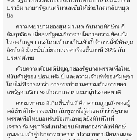
จริง รัฐบาลพรรคเพื่อไทยโทรศัพท์ไปหานายอันวาร์ อิ
บราฮิม นายกรัฐมนตรีมาเลเซียให้ช่วยไกล่เกลี่ยหยุด
ยิง
ความพยายามของฮุน มาเนต กับนายทักษิณ ก็
สัมฤทธิผล เมื่อสหรัฐอเมริกาฉวยโอกาสความขัดแย้ง
ไทย-กัมพูชา กระโดดเข้ามาเป็นเจ้ากี้เจ้าการสั่งให้หยุด
ยิงทันที มิฉะนั้นไม่ยอมเจรจาเรื่องขึ้นภาษี 36% กับ
ประเทศไทย
ด้วยความด้อยสติปัญญาของรัฐบาลพรรคเพื่อไทย
ที่งับคำขู่ของ ปธน.ทรัมป์ และความเจ้าเล่ห์ของกัมพูชา
โดยไม่พิจารณาว่า การกระทำตามความต้องการของ
สหรัฐอเมริกา จะนำความหายนะมาสู่ประเทศชาติ
ความหายนะที่เกิดขึ้นทันที คือ ความสูญเสียของผู้
พลีชีพที่ไม่ควรจะเป็น กัมพูชาซึ่งรู้ล่วงหน้าว่ารัฐบาล
พรรคเพื่อไทยยอมรับข้อเสนอหยุดยิงทันทีในที่
เจรจา กัมพูชาจึงส่งหน่วยรบพิเศษกองกำลังพิทักษ์
ฮุนเซน เข้าสู่ปราสาทตาควาย ปราสาทตาเมือนธมและ