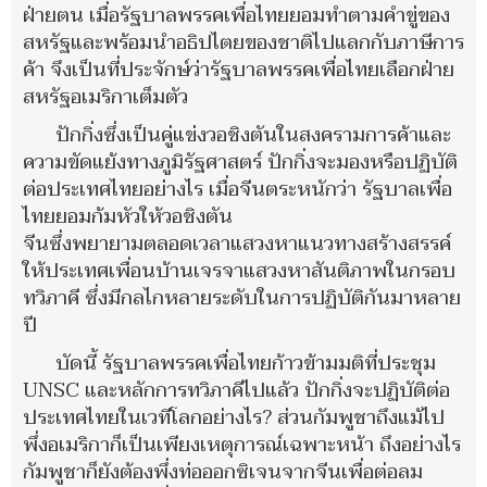
ฝ่ายตน เมื่อรัฐบาลพรรคเพื่อไทยยอมทำตามคำขู่ของ
สหรัฐและพร้อมนำอธิปไตยของชาติไปแลกกับภาษีการ
ค้า จึงเป็นที่ประจักษ์ว่ารัฐบาลพรรคเพื่อไทยเลือกฝ่าย
สหรัฐอเมริกาเต็มตัว
ปักกิ่งซึ่งเป็นคู่แข่งวอชิงตันในสงครามการค้าและ
ความขัดแย้งทางภูมิรัฐศาสตร์ ปักกิ่งจะมองหรือปฏิบัติ
ต่อประเทศไทยอย่างไร เมื่อจีนตระหนักว่า รัฐบาลเพื่อ
ไทยยอมก้มหัวให้วอชิงตัน
จีนซึ่งพยายามตลอดเวลาแสวงหาแนวทางสร้างสรรค์
ให้ประเทศเพื่อนบ้านเจรจาแสวงหาสันติภาพในกรอบ
ทวิภาคี ซึ่งมีกลไกหลายระดับในการปฏิบัติกันมาหลาย
ปี
บัดนี้ รัฐบาลพรรคเพื่อไทยก้าวข้ามมติที่ประชุม
UNSC และหลักการทวิภาคีไปแล้ว ปักกิ่งจะปฏิบัติต่อ
ประเทศไทยในเวทีโลกอย่างไร? ส่วนกัมพูชาถึงแม้ไป
พึ่งอเมริกาก็เป็นเพียงเหตุการณ์เฉพาะหน้า ถึงอย่างไร
กัมพูชาก็ยังต้องพึ่งท่อออกซิเจนจากจีนเพื่อต่อลม