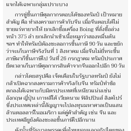
แจกได้เฉพาะกลุ่มเปราะบาง
การขู่ขึ้นภาษีศุลกากรตอบโต้ของทรัมป์ เป้าหมาย
สำคัญ คือ ทำสงครามการค้ากับจีน เมื่อจีนตอบโต้ไม่
ขายแร่หายากให้ ยกเลิกซื้อเครื่อง Boing ที่สั่งซื้อล่วง
หน้า 375 ลำ ยกเลิกนำเข้าเนื้อหมูกว่าสองหมื่นตัน
ฯลฯ ทำให้ทรัมป์ต้องชะลอการขึ้นภาษี 90 วัน และขยัก
ว่าจะเก็บภาษีจริงวันที่ 1 สิงหาคม เมื่อจีนไม่ยี่หระขึ้น
ภาษีมาก็ขึ้นภาษีไป วันที่ 26 กรกฎาคม ทรัมป์ประกาศ
ยืดเวลาเก็บภาษีศุลกากรสินค้าจากจีนออกไปอีก 90 วัน
กล่าวโดยสรุปคือ เจ็ดเดือนในรัฐบาลทรัมป์ ยังไม่
กล้าเปิดฉากสงครามการค้าจริงกับจีน ทรัมป์ทำข้อ
ตกลงได้เฉพาะกับมิตรประเทศที่เหนียวแน่นเช่น
อังกฤษ ญี่ปุ่น เกาหลีใต้ เวียดนาม ฟิลิปปินส์ สิงคโปร์
ซึ่งประเทศเหล่านี้สัญญาจะไปลงทุนมหาศาลเป็นแสน
ล้านดอลลาร์ในอเมริกา แต่คู่ค้าสำคัญ เช่น จีน และ
ประเทศอียูยังต้องชะลอขึ้นภาษีไปอีกนาน
ดังนั้นที่รัฐบาลพรรคเพื่อไทยยอมแลกอธิปไตยของ