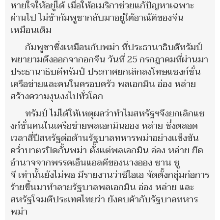
หายใจให้อยู่ได้ เมื่อให้อเมริกาช่วยแก้ปัญหาเฉพาะ
ผ่านไป ไม่ช้ากัมพูชากลับมาอยู่ใต้อาณัติของจีน
เหมือนเดิม
กัมพูชาซึ่งเหมือนกับพม่า ที่ประธานาธิบดีทรัมป์
พยายามดึงออกจากอกจีน วันที่ 25 กรกฎาคมที่ผ่านมา
ประธานาธิบดีทรัมป์ ประกาศยกเลิกลงโทษแซงก์ชั่น
เครือข่ายและคนในครอบครัว พลเอกมิน อ่อง หล่าย
สร้างความงุนงงไปทั่วโลก
ทรัมป์ ไม่ได้ให้เหตุผลว่าทำไมสหรัฐฯจึงยกเลิกแซ
งก์ชั่นคนในเครือข่ายพลเอกมินออง หล่าย ซึ่งตลอด
เวลาสี่ปีสหรัฐต่อต้านรัฐบาลทหารพม่าอย่างแข็งขัน
คว่ำบาตรปิดกั้นพม่า ตั้งแต่พลเอกมิน อ่อง หล่าย ยึด
อำนาจจากพรรคเอ็นแอลดีของนางออง ซาน ซู
จี เท่านั้นยังไม่พอ มีรายงานว่าซีไอเอ จัดตั้งกลุ่มก่อการ
ร้ายขึ้นมาทำลายรัฐบาลพลเอกมิน อ่อง หล่าย และ
สหรัฐโจมตีประเทศไทยว่า ยังคบค้ากับรัฐบาลทหาร
พม่า