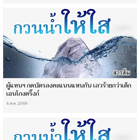
ผู้แทนฯ กดบัตรลงคะแนนแทนกัน เลวร้ายกว่าเด็ก
เอนโกงดริ๊งก์
4 ส.ค. 2569