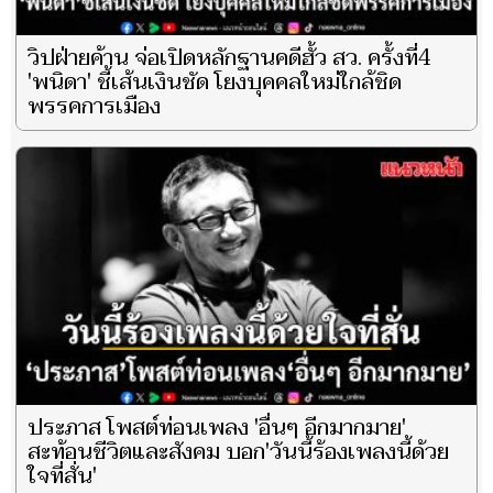
วิปฝ่ายค้าน จ่อเปิดหลักฐานคดีฮั้ว สว. ครั้งที่4
'พนิดา' ชี้เส้นเงินชัด โยงบุคคลใหม่ใกล้ชิด
พรรคการเมือง
ประภาส โพสต์ท่อนเพลง 'อื่นๆ อีกมากมาย'
สะท้อนชีวิตและสังคม บอก'วันนี้ร้องเพลงนี้ด้วย
ใจที่สั่น'