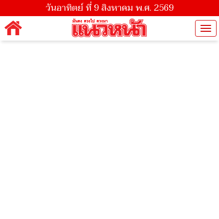
วันอาทิตย์ ที่ 9 สิงหาคม พ.ศ. 2569
Tog
nav