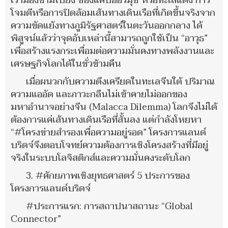
เรามองข้ามไปยัง ช่องแคบฮอร์มุซ หรือทะเลแดง การ
โจมตีหรือการปิดล้อมเส้นทางเดินเรือที่เกิดขึ้นจริงจาก
ความขัดแย้งทางภูมิรัฐศาสตร์ในตะวันออกกลาง ได้
พิสูจน์แล้วว่าจุดอับเหล่านี้สามารถถูกใช้เป็น “อาวุธ”
เพื่อสร้างแรงกระเพื่อมต่อความมั่นคงทางพลังงานและ
เศรษฐกิจโลกได้ในชั่วข้ามคืน
เมื่อผนวกกับความตึงเครียดในทะเลจีนใต้ ปริมาณ
ความแออัด และภาวะกลืนไม่เข้าคายไม่ออกของ
มหาอำนาจอย่างจีน (Malacca Dilemma) โลกจึงไม่ได้
ต้องการแค่เส้นทางเดินเรือที่สั้นลง แต่กำลังโหยหา
“#โครงข่ายสำรองเพื่อความอยู่รอด” โครงการแลนด์
บริดจ์จึงตอบโจทย์ความต้องการเชิงโครงสร้างที่มีอยู่
จริงในระบบโลจิสติกส์และความมั่นคงระดับโลก
3. #ศักยภาพเชิงยุทธศาสตร์ 5 ประการของ
โครงการแลนด์บริดจ์
#ประการแรก: การสถาปนาสถานะ “Global
Connector”