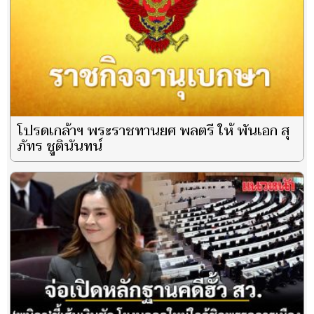
โปรดเกล้าฯ พระราชทานยศ พลตรี ให้ พันเอก สุ
ภัทร ชูตินันทน์