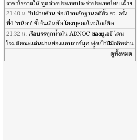
ราชวโรกาสให้ ทูตต่างประเทศประจำประเทศไทย เฝ้าฯ
21:40 น.
วิปฝ่ายค้าน จ่อเปิดหลักฐานคดีฮั้ว สว. ครั้ง
ที่4 'พนิดา' ชี้เส้นเงินชัด โยงบุคคลใหม่ใกล้ชิด
พรรคการเมือง
21:32 น.
เรือบรรทุกน้ำมัน ADNOC ของยูเออี โดน
โจมตีขณะแล่นผ่านช่องแคบฮอร์มุซ พุุ่งเป้าฝีมืออิหร่าน
ดูทั้งหมด