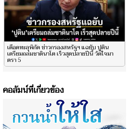
เดือดทะลุพิกัด ข่าวกรองสหรัฐฯ แฉยับ ปูติน
เตรียมถล่มชาตินาโต เร็วสุดปลายปีนี้ วัดใจมา
ตรา 5
คอลัมน์ที่เกี่ยวข้อง