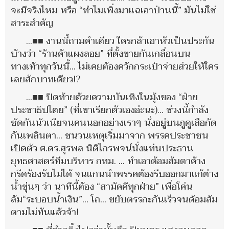
จะมีจริงไหม หรือ “ทำไมเพิ่งมาแฉเอาป่านนี้” มันไม่ใช่
สาระสำคัญ
...■■ งานนี้ถามคำเดียว ใครกล้าเอาหัวเป็นประกัน
บ้างว่า “ร้านค้าแผงลอย” ที่ตั้งขายกันเกลื่อนบน
ทางเท้าทุกวันนี้... ไม่เคยต้องควักกระเป๋าจ่ายส่วยให้ใคร
เลยสักบาทเดียว!?
...■■ ปิดท้ายด้วยความบันเทิงในมุ้งของ “ฝ่าย
ประชาธิปไตย” (ที่เขาเรียกตัวเองอ่ะนะ)... ช่วงนี้กำลัง
ซัดกันนัวเนียจนคนนอกอย่างเราๆ นั่งอยู่บนภูดูเสือกัด
กันเพลินตา... ชนวนเหตุเริ่มมาจาก พรรคประชาชน
เปิดตัว ศ.ดร.สุรพล นิติไกรพจน์นั่งแท่นประธาน
ยุทธศาสตร์ทีมบริหาร กทม. ... ทำเอาด้อมส้มตาค้าง
กรีดร้องรับไม่ได้ จนแกนนำพรรคต้องรีบออกมาแก้ต่าง
น้ำขุ่นๆ ว่า นาทีนี้ต้อง “สามัคคีทุกฝ่าย” เพื่อโค่น
ล้ม“ระบอบน้ำเงิน”... โถ... ขยับตรรกะกันเร็วจนด้อมส้ม
ตามไม่ทันแล้วจ้า!