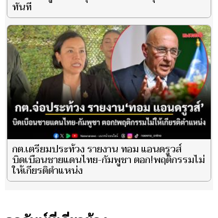
ทันที
กต.เตรียมประท้วง รายงาน ทอม แอนดรูวส์
บิดเบือนชายแดนไทย-กัมพูชา ตอก!พฤติกรรมไม่
ให้เกียรติตำแหน่ง