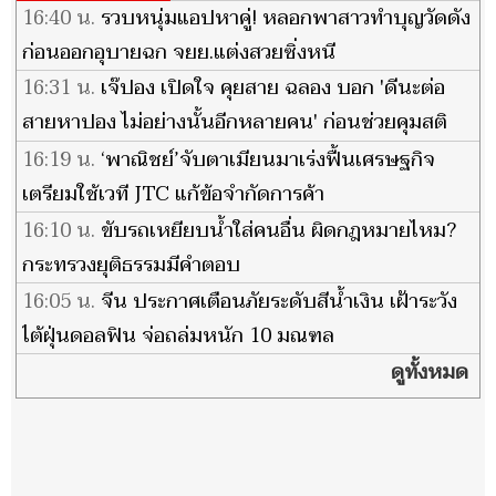
16:40 น.
รวบหนุ่มแอปหาคู่! หลอกพาสาวทำบุญวัดดัง
ก่อนออกอุบายฉก จยย.แต่งสวยซิ่งหนี
16:31 น.
เจ๊ปอง เปิดใจ คุยสาย ฉลอง บอก 'ดีนะต่อ
สายหาปอง ไม่อย่างนั้นอีกหลายคน' ก่อนช่วยคุมสติ
ปลดกระสุน-วางปืน
16:19 น.
‘พาณิชย์’จับตาเมียนมาเร่งฟื้นเศรษฐกิจ
เตรียมใช้เวที JTC แก้ข้อจำกัดการค้า
16:10 น.
ขับรถเหยียบน้ำใส่คนอื่น ผิดกฎหมายไหม?
กระทรวงยุติธรรมมีคำตอบ
16:05 น.
จีน ประกาศเตือนภัยระดับสีน้ำเงิน เฝ้าระวัง
ไต้ฝุ่นดอลฟิน จ่อถล่มหนัก 10 มณฑล
ดูทั้งหมด