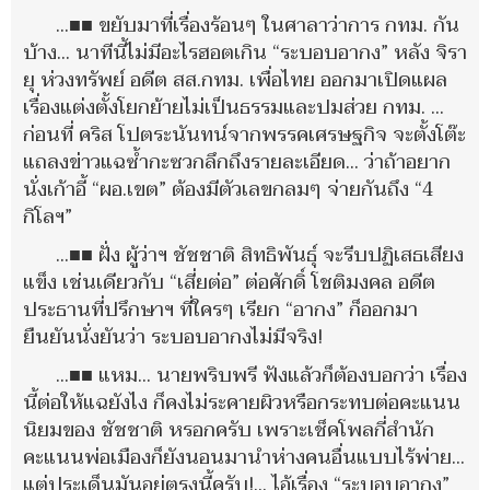
...■■ ขยับมาที่เรื่องร้อนๆ ในศาลาว่าการ กทม. กัน
บ้าง... นาทีนี้ไม่มีอะไรฮอตเกิน “ระบอบอากง” หลัง จิรา
ยุ ห่วงทรัพย์ อดีต สส.กทม. เพื่อไทย ออกมาเปิดแผล
เรื่องแต่งตั้งโยกย้ายไม่เป็นธรรมและปมส่วย กทม. ...
ก่อนที่ คริส โปตระนันทน์จากพรรคเศรษฐกิจ จะตั้งโต๊ะ
แถลงข่าวแฉซ้ำกะซวกลึกถึงรายละเอียด... ว่าถ้าอยาก
นั่งเก้าอี้ “ผอ.เขต” ต้องมีตัวเลขกลมๆ จ่ายกันถึง “4
กิโลฯ”
...■■ ฝั่ง ผู้ว่าฯ ชัชชาติ สิทธิพันธุ์ จะรีบปฏิเสธเสียง
แข็ง เช่นเดียวกับ “เสี่ยต่อ” ต่อศักดิ์ โชติมงคล อดีต
ประธานที่ปรึกษาฯ ที่ใครๆ เรียก “อากง” ก็ออกมา
ยืนยันนั่งยันว่า ระบอบอากงไม่มีจริง!
...■■ แหม... นายพริบพรี ฟังแล้วก็ต้องบอกว่า เรื่อง
นี้ต่อให้แฉยังไง ก็คงไม่ระคายผิวหรือกระทบต่อคะแนน
นิยมของ ชัชชาติ หรอกครับ เพราะเช็คโพลกี่สำนัก
คะแนนพ่อเมืองก็ยังนอนมานำห่างคนอื่นแบบไร้พ่าย...
แต่ประเด็นมันอยู่ตรงนี้ครับ!... ไอ้เรื่อง “ระบอบอากง”