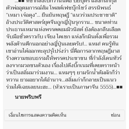
...■■ ที่ขำกลิ้งไปกว่านั้นคือ ปิยบุตร แสงกนกกุล
ตัวพ่ออุดมการณ์ส้ม โพสต์เฟซบุ๊กโชว์ สรรนิพนธ์
“เหมา เจ๋อตุง”... ยืนยันทฤษฎี “แนวร่วมประชาชาติ”
อ้างประวัติศาสตร์ยุคจีนถูกญี่ปุ่นรุกราน... ขนาดท่าน
ประธานเหมาแห่งพรรคคอมมิวนิสต์ ยังต้องกลืนเลือด
จับมือชั่วคราวกับ เจียง ไคเชก แห่งก๊กมินตั๋งเพื่อรวม
พลังต้านศึกนอกอย่างญี่ปุ่นเลยครับ!... แหม! คนรู้ทัน
เขาอ่านไต๋ออกทะลุปรุโปร่งว่า นี่คือการลากทฤษฎีมาส
ร้างความชอบธรรมให้พรรคประชาชน ที่กำลังโดนทัวร์
ลงจากมวลชนตัวเอง เรื่องไปดึงบิ๊กเนมที่เคยตราหน้า
ว่าเป็นสลิ่มมาร่วมงาน... แหมๆๆ ยามรักน้ำต้มผักก็ว่า
หวาน ยามอยากได้อำนาจ...สลิ่มเก่าก็กลายเป็นแนว
ร่วมได้เฉยเลยนะฮะ... (หัวเราะเป็นภาษาจีน 5555)...■■
นายพริบพรี
เงื่อนไขการแสดงความคิดเห็น
ซ่อน