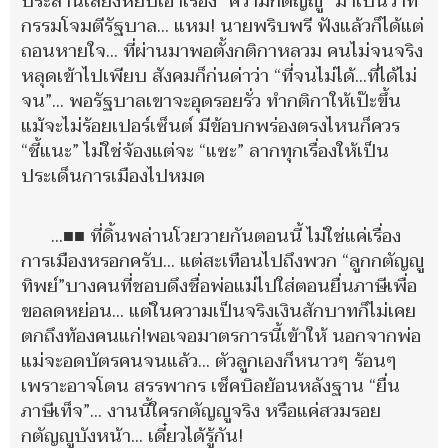
ประสานเสียงหยิบเอาเรื่อง “ความกตัญญู” มาเป็นวาท
กรรมโจมตีรัฐบาล... แหม! นายพริบพรี ฟังแล้วก็ได้แต่
ถอนหายใจ... ที่ผ่านมาพอตั้งกติกาหลวม คนไม่จนจริง
หลุดเข้าไปเพียบ สังคมก็ก่นด่าว่า “ที่จนไม่ได้...ที่ได้ไม่
จน”... พอรัฐบาลเขาจะอุดรอยรั่ว ทำกติกาให้เป๊ะขึ้น
แม้จะไม่ร้อยเปอร์เซ็นต์ มีข้อบกพร่องตรงไหนก็ควร
“ชี้แนะ” ไม่ใช่จ้องแต่จะ “แซะ” ลากทุกเรื่องให้เป็น
ประเด็นการเมืองไปหมด
...■■ ที่ดิ้นพล่านโวยวายกันตอนนี้ ไม่ใช่แค่เรื่อง
การเมืองหรอกครับ... แต่สะเทือนไปถึงพวก “ลูกกตัญญู
ทิพย์”บางคนที่ชอบดึงชื่อพ่อแม่ไปใส่ตอนยื่นภาษีเพื่อ
ขอลดหย่อน... แต่ในความเป็นจริงเงินสักบาทก็ไม่เคย
ตกถึงท้องคนแก่!พอเจอมาตรการนี้เข้าให้ นอกจากพ่อ
แม่จะอดบัตรคนจนแล้ว... ตัวลูกเองก็หนาวๆ ร้อนๆ
เพราะอาจโดน สรรพากร เช็คบิลย้อนหลังฐาน “ยื่น
ภาษีเท็จ”... งานนี้ใครกตัญญูจริง หรือแค่สวมรอย
กตัญญูบังหน้า... เดี๋ยวได้รู้กัน!