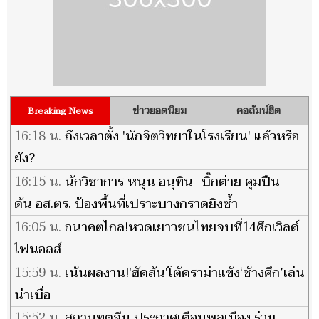
ข่าวยอดนิยม
คอลัมน์ฮิต
Breaking News
16:18 น.
ถึงเวลาตั้ง 'นักจิตวิทยาในโรงเรียน' แล้วหรือ
ยัง?
16:15 น.
นักวิชาการ หนุน อนุทิน–บิ๊กต่าย คุมปืน–
ดัน อส.ตร. ป้องพื้นที่เปราะบางกราดยิงซ้ำ
16:05 น.
อนาคตไกล!หวดเยาวชนไทยจบที่14ศึกเวิลด์
ไฟนอลส์
15:59 น.
เน้นผลงาน!'ฮัดสัน'โต้ดราม่าแข้ง‘ช้างศึก’เล่น
น่าเบื่อ
15:52 น.
สถานทูตจีน ประกาศเตือนพลเมือง ร่วม