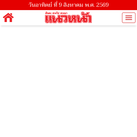
วันอาทิตย์ ที่ 9 สิงหาคม พ.ศ. 2569
Tog
nav