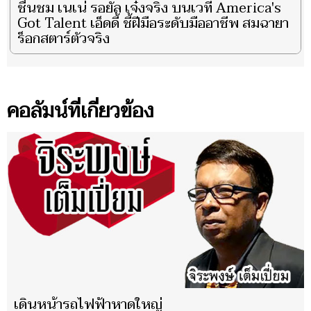
ชื่นชม เนเน่ รอยัล เจ๋งจริง บนเวที America's
Got Talent เอ็ดดี้ ชี้ฝีมือระดับมืออาชีพ สมฉายา
ร็อกสตาร์ตัวจริง
คอลัมน์ที่เกี่ยวข้อง
เดินหน้ารถไฟฟ้าหาดใหญ่