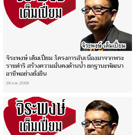
จิระพงษ์ เต็มเปี่ยม :โครงการอันเนื่องมาจากพระ
ราชดำริ สร้างความมั่นคงด้านน้ำ ยกฐานะพัฒนา
อาชีพอย่างยั่งยืน
26 ก.ค. 2569