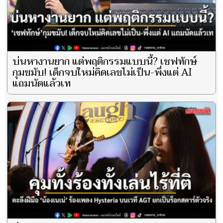
บ่นหางานยาก แต่พฤติกรรมแบบนี้? เชฟทักษ์
กุมขมับ! เด็กจบใหม่คิดเลขไม่เป็น-พึ่งแต่ AI
แถมนัดแล้วเท