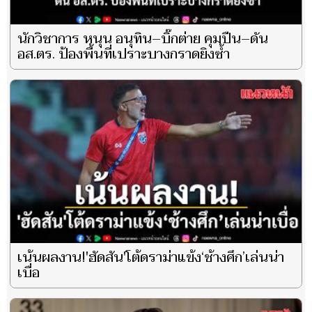
นักวิชาการ หนุน อนุทิน–บิ๊กต่าย คุมปืน–ดัน
อส.ตร. ป้องพื้นที่เปราะบางกราดยิงซ้ำ
เน้นผลงาน!'ฮัดสัน'โต้ดราม่าแข้ง‘ช้างศึก’เล่นน่า
เบื่อ