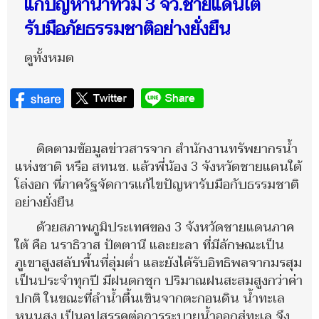
แก้ปัญหาน้ำท่วม 3 จว.ชายแดนใต้
รับมือภัยธรรมชาติอย่างยั่งยืน
ดูทั้งหมด
ติดตามข้อมูลข่าวสารจาก สำนักงานทรัพยากรน้ำ
แห่งชาติ หรือ สทนช. แล้วพี่น้อง 3 จังหวัดชายแดนใต้
โล่งอก ที่ภาครัฐจัดการแก้ไขปัญหารับมือกับธรรมชาติ
อย่างยั่งยืน
ด้วยสภาพภูมิประเทศของ 3 จังหวัดชายแดนภาค
ใต้ คือ นราธิวาส ปัตตานี และยะลา ที่มีลักษณะเป็น
ภูเขาสูงสลับพื้นที่ลุ่มต่ำ และยังได้รับอิทธิพลจากมรสุม
เป็นประจำทุกปี มีฝนตกชุก ปริมาณฝนสะสมสูงกว่าค่า
ปกติ ในขณะที่ลำน้ำตื้นเขินจากตะกอนดิน น้ำทะเล
หนุนสูง เป็นอุปสรรคต่อการระบายน้ำออกสู่ทะเล จึง