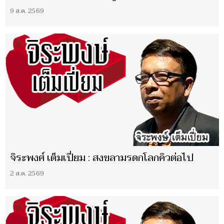
9 ส.ค. 2569
จิระพงศ์ เต็มเปี่ยม : สงขลามรดกโลกคิวต่อไป
2 ส.ค. 2569