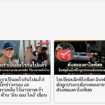
เราเป็นอะไรกันไปแล้ว!
โซเชียลเม็กซิโกช็อก อินฟ
บิ๊กข่าวกรอง ฉะ
ดังถูกประกบยิงระยะเผา
รรคส้ม ไร้มารยาทเจ้า
ดับสยองคาไลฟ์สด
 ต้าน 'มิน ออง ไลง์' เยือน