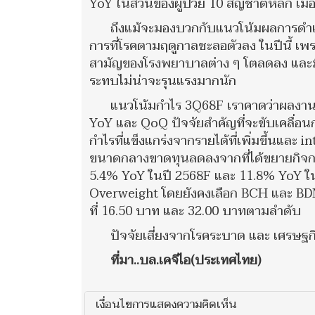
YoY ในส่วนของผู้ป่วย 10 สัญชาติหลัก เมื่
ถึงแม้จะมองบวกกับแนวโน้มผลการดำเน
การที่โรคตามฤดูกาลชะลอตัวลง ในปีนี้ เ
สามัญของโรงพยาบาลต่าง ๆ โตลดลง และม
ระทบไม่น่าจะรุนแรงมากนัก
แนวโน้มกำไร 3Q68F เราคาดว่าผลงาน
YoY และ QoQ ปัจจัยสำคัญที่จะขับเคลื่อนก
กำไรที่แข็งแกร่งจากรายได้ที่เพิ่มขึ้นและ
ขนาดกลางขาดทุนลดลงจากที่ได้ขยายกิจกา
5.4% YoY ในปี 2568F และ 11.8% YoY ในปี
Overweight โดยยังคงเลือก BCH และ BDM
ที่ 16.50 บาท และ 32.00 บาทตามลำดับ
ปัจจัยเสี่ยงจากโรคระบาด และ เศรษฐกิจ
ที่มา..บล.เคจีไอ(ประเทศไทย)
เงื่อนไขการแสดงความคิดเห็น