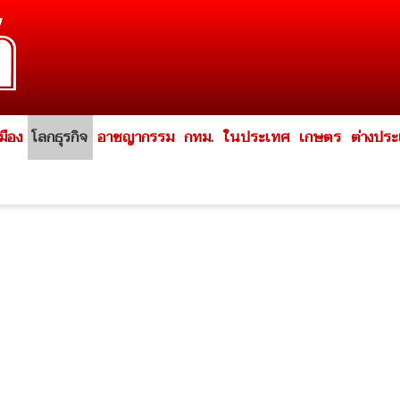
มือง
โลกธุรกิจ
อาชญากรรม
กทม.
ในประเทศ
เกษตร
ต่างปร