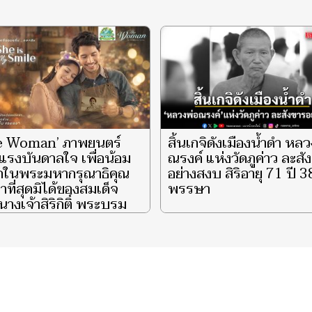
e Woman’ ภาพยนตร์
สิ้นเกจิดังเมืองน้ำดำ หล
แรงบันดาลใจ เพื่อน้อม
ณรงค์ แห่งวัดภูค่าว ละสั
ึกในพระมหากรุณาธิคุณ
อย่างสงบ สิริอายุ 71 ปี 3
าที่สุดมิได้ของสมเด็จ
พรรษา
างเจ้าสิริกิติ์ พระบรม
ินีนาถ พระบรมราชชนนี
ีหลวง ผู้ทรงเป็น ‘แม่’
‘รอยยิ้มแห่งแผ่นดิน’ จุด
กายความสว่างไสวแก่
ตพสกนิกรไทยชั่วนิรันดร์
‘She is My Smile’ EP.3