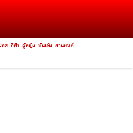
ะเทศ
กีฬา
ผู้หญิง
บันเทิง
ยานยนต์