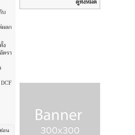
ชายแดนไทย-
ดูทั้งหมด
กัมพูชา วินธัย ชี้ยังมีทุ่นระเบิด
กับ
เก่ากว่า 1 พัน ตร.กม.
ค
ต่ผลก
ั้ง
อัตรา
ต
ย DCF
ซ่อน