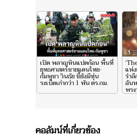
เปิด พลาญหินแปดก้อน พื้นที่
‘Th
ยุทธศาสตร์ชายแดนไทย-
แห่ง
กัมพูชา วินธัย ชี้ยังมีทุ่น
รำล
ระเบิดเก่ากว่า 1 พัน ตร.กม.
อันห
พระน
ราช
พันป
และ 
ประ
ชีวิ
คอลัมน์ที่เกี่ยวข้อง
ตอน 