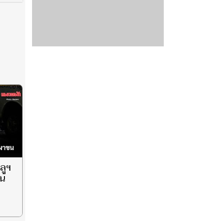
ลูฯ
ขน