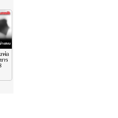
วงพ่อ
งขาร
8