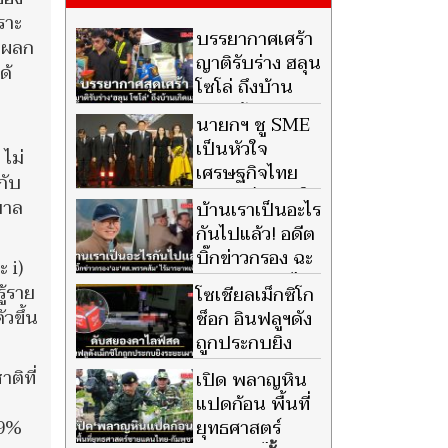
ราะ
บรรยากาศเศร้า
ับผลก
ญาติรับร่าง ฮลุน
ด้
โซโล่ ถึงบ้าน
เกิดแล้ว
นายกฯ ชู SME
เป็นหัวใจ
 ไม่
เศรษฐกิจไทย
กับ
พร้อมเป็น ลมใต้
บาล
บ้านเราเป็นอะไร
ปีก ยกระดับขีดความสามารถ
กันไปแล้ว! อดีต
แข่งขันเติบโตยั่งยืน
บิ๊กข่าวกรอง ฉะ
 i)
สส.พรรคส้ม ไร้
ู้ราย
โซเชียลเม็กซิโก
มารยาทเจ้าบ้าน ต้าน 'มิน ออง
วขึ้น
ช็อก อินฟลูฯดัง
ไลง์' เยือนไทย
ถูกประกบยิง
ระยะเผาขน ดับ
ติที่
เปิด พลาญหิน
สยองคาไลฟ์สด
แปดก้อน พื้นที่
 9%
ยุทธศาสตร์