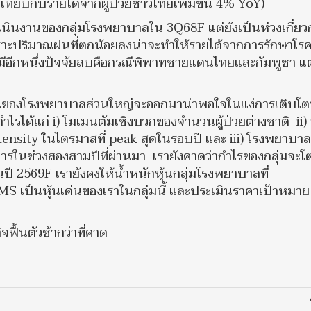
อเทียบกับรายได้จากผู้ป่วยชาวไทยเพิ่มขึ้น 4% YoY)
ินงานของกลุ่มโรงพยาบาลใน 3Q68F แต่ยังเป็นห่วงเกี่ยว
พราะปริมาณฝนที่ตกน้อยลงน่าจะทำให้รายได้จากการรักษาโร
ีอีกหนึ่งปัจจัยลบคือกรณีพิพาทชายแดนไทยและกัมพูชา แ
ของโรงพยาบาลส่วนใหญ่จะออกมาน่าพอใจในแง่การเติบโตท
ำไรได้แก่ i) โมเมนตัมเชิงบวกของจำนวนผู้ป่วยต่างชาติ ii) 
 intensity ในไตรมาสที่ peak สุดในรอบปี และ iii) โรงพยาบาล
รในช่วงสองสามปีที่ผ่านมา เรายังคาดว่ากำไรของกลุ่มจะโ
 2569F เรายังคงให้น้ำหนักหุ้นกลุ่มโรงพยาบาลที่
S เป็นหุ้นเด่นของเราในกลุ่มนี้ และประเมินราคาเป้าหมา
ฟื้นตัวช้ากว่าที่คาด