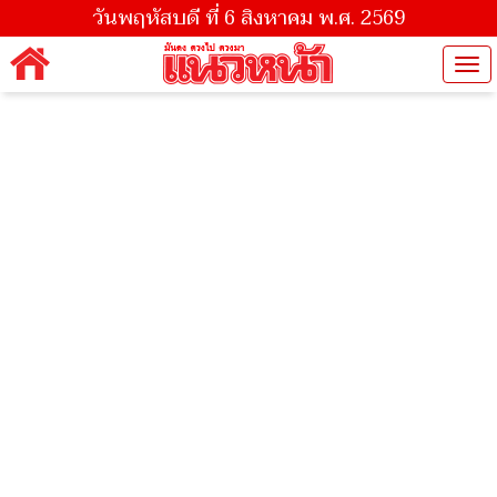
วันพฤหัสบดี ที่ 6 สิงหาคม พ.ศ. 2569
Tog
nav