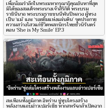
เพื่อน้อมรำลึกในพระมหากรุณาธิคุณอันหาที่สุด
มิได้ของสมเด็จพระนางเจ้าสิริกิติ์ พระบรม
ราชินีนาถ พระบรมราชชนนีพันปีหลวง ผู้ทรง
เป็น ‘แม่’ และ ‘รอยยิ้มแห่งแผ่นดิน’ จุดประกาย
ความสว่างไสวแก่ชีวิตพสกนิกรไทยชั่วนิรันดร์
ตอน ‘She is My Smile’ EP.3
สะเทือนทั้งภูมิภาค อิหร่าน ขู่ทุบโครงสร้าง
พลังงานแถบอ่าวเปอร์เซีย หากสหรัฐกล้าเปิดฉาก