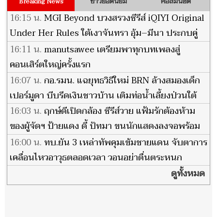
ข่าวยอดนิยม
คอลัมน์ฮิต
Breaking News
16:15 น.
MGI Beyond บวงสรวงซีรีส์ iQIYI Original
Under Her Rules ใต้เงาจันทรา อุ้ม–มีนา ประกบคู่
ครั้งสำคัญ
16:11 น.
manutsawee เตรียมพาทุกบทเพลงสู่
คอนเสิร์ตใหญ่ครั้งแรก
16:07 น.
กอ.รมน. แฉยุทธวิธีใหม่ BRN ล้างสมองเด็ก
เปอร์มูดา บีบรีดเงินชาวบ้าน เติมท่อน้ำเลี้ยงป่วนใต้
16:03 น.
ฤกษ์ดีเปิดกล้อง ซีรีส์วาย แฟ้มรักต้องห้าม
ของผู้จัดฯ ป้ายแดง ดี้ ปัทมา ขนนักแสดงลงจอพร้อม
หน้า
16:00 น.
ทบ.ยัน 3 เหล่าทัพคุมเข้มชายแดน จับตาการ
เคลื่อนไหวอาวุธตลอดเวลา วอนอย่าตื่นตระหนก
ดูทั้งหมด