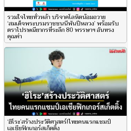
รวมใจไทยทั่วหล้า บริจาคโลหิตน้อมถวาย
‘สมเด็จพระบรมราชชนนีพันปีหลวง’ พร้อมรับ
ตราไปรษณียากรที่ระลึก 80 พรรษาฯ อันทรง
คุณค่า
‘ฮิโระ’สร้างประวัติศาสตร์!ไทยคนแรกแชมป์
เอเชียฟิกเกอร์สเก็ตติ้ง