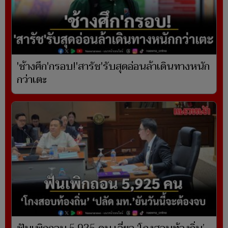
'ช้างศึก'กรอบ!'สารัช'รับสุดอ่อนล้าเดินทางหนัก
กว่าเตะ