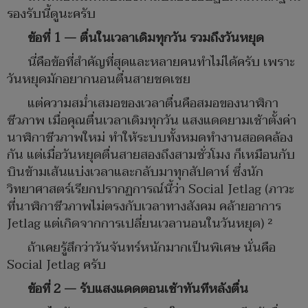
รองรับนี้ดูนะครับ
ข้อที่ 1 — ตื่นในเวลาเดิมทุกวัน รวมถึงวันหยุด
นี่คือข้อที่สำคัญที่สุดและหลายคนทำไม่ได้ครับ เพราะ
วันหยุดมักอยากนอนตื่นสายชดเชย
แต่ความสม่ำเสมอของเวลาตื่นคือสมอของนาฬิกา
ชีวภาพ เมื่อคุณตื่นเวลาเดิมทุกวัน แสงแดดยามเช้าตั้งค่า
นาฬิกาชีวภาพใหม่ ทำให้ระบบทั้งหมดทำงานสอดคล้อง
กัน แต่เมื่อวันหยุดตื่นสายสองถึงสามชั่วโมง ก็เหมือนกับ
บินข้ามเส้นแบ่งเวลาและกลับมาทุกสัปดาห์ ซึ่งนัก
วิทยาศาสตร์เรียกปรากฏการณ์นี้ว่า Social Jetlag (ภาวะ
ที่นาฬิกาชีวภาพไม่ตรงกับเวลาทางสังคม คล้ายอาการ
Jetlag แต่เกิดจากการเปลี่ยนเวลานอนในวันหยุด) ²
ถ้าเคยรู้สึกว่าวันจันทร์หนักมากเป็นพิเศษ นั่นคือ
Social Jetlag ครับ
ข้อที่ 2 — รับแสงแดดตอนเช้าทันทีหลังตื่น