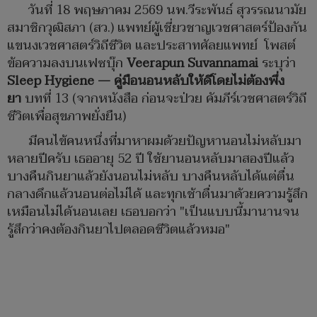
วันที่ 18 พฤษภาคม 2569 นพ.วีระพันธ์ สุวรรณนามัย
สมาชิกวุฒิสภา (สว.) แพทย์ผู้เชี่ยวชาญเวชศาสตร์ป้องกัน
แขนงเวชศาสตร์วิถีชีวิต และประสาทศัลยแพทย์ โพสต์
ข้อความลงบนเฟซบุ๊ก
Veerapun Suvannamai
ระบุว่า
Sleep Hygiene — คู่มือนอนหลับให้ดีโดยไม่ต้องพึ่ง
ยา
บทที่ 13 (จากหนังสือ ก่อนจะป่วย คัมภีร์เวชศาสตร์วิถี
ชีวิตเพื่อสุขภาพยั่งยืน)
มีคนไข้คนหนึ่งที่มาหาผมด้วยปัญหานอนไม่หลับมา
หลายปีครับ เธออายุ 52 ปี ใช้ยานอนหลับมาสองปีแล้ว
บางคืนกินยาแล้วยังนอนไม่หลับ บางคืนหลับได้แต่ตื่น
กลางดึกแล้วนอนต่อไม่ได้ และทุกเช้าตื่นมาด้วยความรู้สึก
เหมือนไม่ได้นอนเลย เธอบอกว่า "เป็นแบบนี้มานานจน
รู้สึกว่าคงต้องกินยาไปตลอดชีวิตแล้วหมอ"