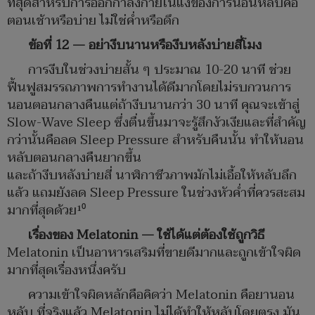
ที่สุดสำหรับการออกกำลังกายในแง่ของการนอนหลับคือ
ตอนเช้าหรือบ่าย ไม่ใช่ค่ำหรือดึก
ข้อที่ 12 — อย่างีบนานหรืองีบหลังบ่ายสี่โมง
การงีบในช่วงบ่ายสั้น ๆ ประมาณ 10-20 นาที ช่วย
ฟื้นฟูสมรรถภาพการทำงานได้ดีมากโดยไม่รบกวนการ
นอนตอนกลางคืนแต่ถ้างีบนานกว่า 30 นาที คุณจะเข้าสู่
Slow-Wave Sleep ซึ่งตื่นขึ้นมาจะรู้สึกงัวเงียและที่สำคัญ
กว่านั้นคือลด Sleep Pressure สำหรับคืนนั้น ทำให้นอน
หลับตอนกลางคืนยากขึ้น
และถ้างีบหลังบ่ายสี่ นาฬิกาชีวภาพมักไม่เอื้อให้หลับลึก
แล้ว แถมยังลด Sleep Pressure ในช่วงหัวค่ำที่ควรสะสม
มากที่สุดด้วย¹⁰
เรื่องของ Melatonin — ใช้ได้แต่ต้องใช้ถูกวิธี
Melatonin เป็นอาหารเสริมที่ขายดีมากและถูกเข้าใจผิด
มากที่สุดเรื่องหนึ่งครับ
ความเข้าใจผิดหลักคือคิดว่า Melatonin คือยานอน
หลับ ที่จริงแล้ว Melatonin ไม่ได้ทำให้หลับโดยตรง มัน