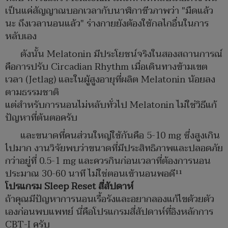
เป็นแค่สัญญาณบอกเวลากับนาฬิกาชีวภาพว่า "มืดแล้ว
นะ ถึงเวลานอนแล้ว" ร่างกายยังต้องใช้กลไกอื่นในการ
หลับเอง
ดังนั้น Melatonin มีประโยชน์จริงในสองสถานการณ์
คือการปรับ Circadian Rhythm เมื่อเดินทางข้ามเขต
เวลา (Jetlag) และในผู้สูงอายุที่ผลิต Melatonin น้อยลง
ตามธรรมชาติ
แต่สำหรับการนอนไม่หลับทั่วไป Melatonin ไม่ใช่วิธีแก้
ปัญหาที่ต้นตอครับ
และขนาดที่คนส่วนใหญ่ใช้กันคือ 5-10 mg ซึ่งสูงเกิน
ไปมาก งานวิจัยพบว่าขนาดที่มีประสิทธิภาพและปลอดภัย
กว่าอยู่ที่ 0.5-1 mg และควรกินก่อนเวลาที่ต้องการนอน
ประมาณ 30-60 นาที ไม่ใช่ตอนเข้านอนพอดี¹¹
โปรแกรม Sleep Reset สี่สัปดาห์
ถ้าคุณมีปัญหาการนอนเรื้อรังและอยากลองแก้ไขด้วยตัว
เองก่อนพบแพทย์ นี่คือโปรแกรมสี่สัปดาห์ที่อิงหลักการ
CBT-I ครับ