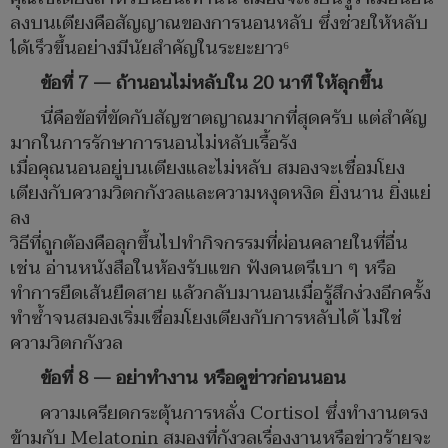
ลงบนเตียงคือสัญญาณของการนอนหลับ ซึ่งช่วยให้หลับ
ได้เร็วขึ้นอย่างมีนัยสำคัญในระยะยาว⁶
ข้อที่ 7 — ถ้านอนไม่หลับใน 20 นาที ให้ลุกขึ้น
นี่คือข้อที่ขัดกับสัญชาตญาณมากที่สุดครับ แต่สำคัญ
มากในการรักษาการนอนไม่หลับเรื้อรัง
เมื่อคุณนอนอยู่บนเตียงและไม่หลับ สมองจะเชื่อมโยง
เตียงกับความวิตกกังวลและความหงุดหงิด ยิ่งนาน ยิ่งแย่
ลง
วิธีที่ถูกต้องคือลุกขึ้นไปทำกิจกรรมที่ผ่อนคลายในที่อื่น
เช่น อ่านหนังสือในห้องรับแขก ฟังดนตรีเบา ๆ หรือ
ทำการยืดเส้นยืดสาย แล้วกลับมานอนเมื่อรู้สึกง่วงอีกครั้ง
ทำซ้ำจนสมองเริ่มเชื่อมโยงเตียงกับการหลับได้ ไม่ใช่
ความวิตกกังวล
ข้อที่ 8 — อย่าทำงาน หรือดูข่าวก่อนนอน
ความเครียดกระตุ้นการหลั่ง Cortisol ซึ่งทำงานตรง
ข้ามกับ Melatonin สมองที่กังวลเรื่องงานหรือข่าวร้ายจะ