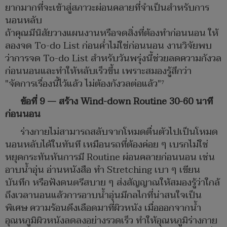
ยากมากที่จะเข้าสู่สภาวะผ่อนคลายที่จำเป็นสำหรับการ
นอนหลับ
ถ้าคุณมีนิสัยวางแผนงานหรือจดสิ่งที่ต้องทำก่อนนอน ให้
ลองจด To-do List ก่อนค่ำไม่ใช่ก่อนนอน งานวิจัยพบ
ว่าการจด To-do List สำหรับวันพรุ่งนี้ช่วยลดความกังวล
ก่อนนอนและทำให้หลับเร็วขึ้น เพราะสมองรู้สึกว่า
"จัดการเรื่องนี้ไว้แล้ว ไม่ต้องกังวลต่อแล้ว"⁷
ข้อที่ 9 — สร้าง Wind-down Routine 30-60 นาที
ก่อนนอน
ร่างกายไม่สามารถสลับจากโหมดตื่นตัวไปเป็นโหมด
นอนหลับได้ในทันที เหมือนรถที่ต้องค่อย ๆ เบรกไม่ใช่
หยุดกระทันหันการมี Routine ผ่อนคลายก่อนนอน เช่น
อาบน้ำอุ่น อ่านหนังสือ ทำ Stretching เบา ๆ เขียน
บันทึก หรือฟังดนตรีสบาย ๆ ส่งสัญญาณให้สมองรู้ว่าใกล้
ถึงเวลานอนแล้วการอาบน้ำอุ่นมีกลไกที่น่าสนใจเป็น
พิเศษ ความร้อนดึงเลือดมาที่ผิวหนัง เมื่อออกจากน้ำ
อุณหภูมิผิวหนังลดลงอย่างรวดเร็ว ทำให้อุณหภูมิร่างกาย