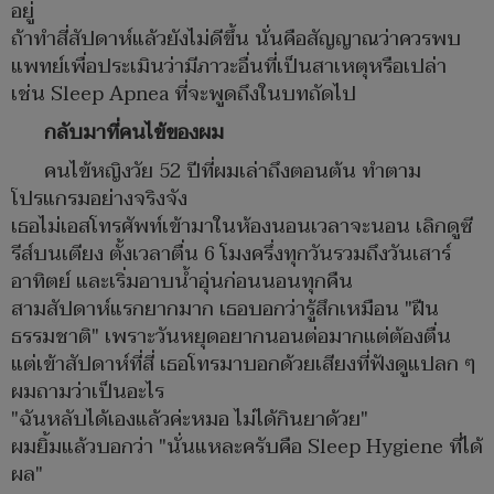
อยู่
ถ้าทำสี่สัปดาห์แล้วยังไม่ดีขึ้น นั่นคือสัญญาณว่าควรพบ
แพทย์เพื่อประเมินว่ามีภาวะอื่นที่เป็นสาเหตุหรือเปล่า
เช่น Sleep Apnea ที่จะพูดถึงในบทถัดไป
กลับมาที่คนไข้ของผม
คนไข้หญิงวัย 52 ปีที่ผมเล่าถึงตอนต้น ทำตาม
โปรแกรมอย่างจริงจัง
เธอไม่เอสโทรศัพท์เข้ามาในห้องนอนเวลาจะนอน เลิกดูซี
รีส์บนเตียง ตั้งเวลาตื่น 6 โมงครึ่งทุกวันรวมถึงวันเสาร์
อาทิตย์ และเริ่มอาบน้ำอุ่นก่อนนอนทุกคืน
สามสัปดาห์แรกยากมาก เธอบอกว่ารู้สึกเหมือน "ฝืน
ธรรมชาติ" เพราะวันหยุดอยากนอนต่อมากแต่ต้องตื่น
แต่เข้าสัปดาห์ที่สี่ เธอโทรมาบอกด้วยเสียงที่ฟังดูแปลก ๆ
ผมถามว่าเป็นอะไร
"ฉันหลับได้เองแล้วค่ะหมอ ไม่ได้กินยาด้วย"
ผมยิ้มแล้วบอกว่า "นั่นแหละครับคือ Sleep Hygiene ที่ได้
ผล"