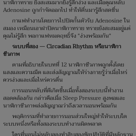
นาฬิกาทราย ยิ่งสะสมมากยิ่งรู้สึกง่วง และเมื่อคุณหลับ
Adenosine ถูกกำจัดออกไป ทำให้ตื่นมารู้สึกสดชื่น
กาแฟทำงานโดยการไปปิดกั้นตัวรับ Adenosine ใน
สมอง เหมือนเอาฝาปิดนาฬิกาทราย ทรายยังสะสมอยู่แต่
คุณไม่รู้สึก พอกาแฟหมดฤทธิ์จึง "ง่วงพร้อมกัน"
ระบบที่สอง — Circadian Rhythm หรือนาฬิกา
ชีวภาพ
ตามที่อธิบายในบทที่ 12 นาฬิกาชีวภาพถูกตั้งโดย
แสงและความมืด และส่งสัญญาณให้ร่างกายรู้ว่าเมื่อไหร่
ควรง่วงและเมื่อไหร่ควรตื่น
การนอนหลับที่ดีเกิดขึ้นเมื่อทั้งสองระบบนี้ทำงาน
สอดคล้องกัน กล่าวคือเมื่อ Sleep Pressure สูงพอและ
นาฬิกาชีวภาพส่งสัญญาณว่าถึงเวลานอนพร้อมกัน
พฤติกรรมที่ทำลายการนอนส่วนใหญ่ทำให้ระบบใด
ระบบหนึ่งหรือทั้งสองระบบทำงานผิดพลาด
ใครที่นอนไม่หลับลองทำสิบสองข้อปฏิบัติที่มีหลักฐาน