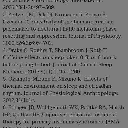
social time. Chronobiology International.
2006;23(1-2):497–509.
3. Zeitzer JM, Dijk DJ, Kronauer R, Brown E,
Czeisler C. Sensitivity of the human circadian
pacemaker to nocturnal light: melatonin phase
resetting and suppression. Journal of Physiology.
2000;526(3):695–702.
4. Drake C, Roehrs T, Shambroom J, Roth T.
Caffeine effects on sleep taken 0, 3, or 6 hours
before going to bed. Journal of Clinical Sleep
Medicine. 2013;9(11):1195–1200.
5. Okamoto-Mizuno K, Mizuno K. Effects of
thermal environment on sleep and circadian
rhythm. Journal of Physiological Anthropology.
2012;31(1):14.
6. Edinger JD, Wohlgemuth WK, Radtke RA, Marsh
GR, Quillian RE. Cognitive behavioral insomnia
therapy for primary insomnia syndromes. JAMA.