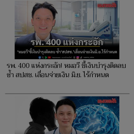
รพ. 400 แห่งกระอัก! หมอวี ชี้เงินบำรุงติดลบ
ซ้ำ สปสช. เลื่อนจ่ายเงิน มิ.ย. ไร้กำหนด