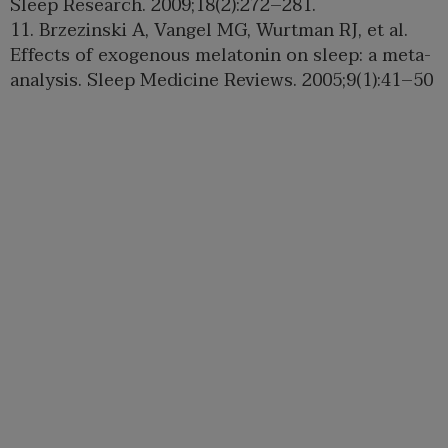
Sleep Research. 2009;18(2):272–281.
11. Brzezinski A, Vangel MG, Wurtman RJ, et al.
Effects of exogenous melatonin on sleep: a meta-
analysis. Sleep Medicine Reviews. 2005;9(1):41–50