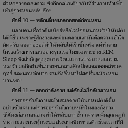
ส่วนกลางลดลงตาม ซึ่งคือกลไกเดียวกับที่ร่างกายทำเพื่อ
เข้าสู่การนอนหลับลึก⁸
ข้อที่ 10 — หลีกเลี่ยงแอลกอฮอล์ก่อนนอน
หลายคนเชื่อว่าดื่มเบียร์หรือไวน์ก่อนนอนช่วยให้หลับ
ได้ดีขึ้น เพราะรู้สึกง่วงและผ่อนคลายแต่นั่นคือความเข้าใจ
ผิดครับ แอลกอฮอล์ทำให้หลับได้เร็วขึ้นจริง แต่ทำลาย
โครงสร้างการนอนอย่างรุนแรง โดยเฉพาะช่วง REM
Sleep ซึ่งสำคัญต่อสุขภาพจิตและการประมวลผลความ
ทรงจำ ผลคือตื่นขึ้นมาตอนกลางดึกเมื่อแอลกอฮอล์หมด
ฤทธิ์ และนอนต่อยาก รวมถึงตื่นมาไม่สดชื่นแม้จะนอน
นานพอ⁹
ข้อที่ 11 — ออกกำลังกาย แต่ต้องไม่ใกล้เวลานอน
การออกกำลังกายสม่ำเสมอช่วยให้นอนหลับดีขึ้น
อย่างชัดเจน แต่การออกกำลังกายหนักในสองถึงสาม
ชั่วโมงก่อนนอนอาจทำให้หลับยากขึ้น เพราะเพิ่มอุณหภูมิ
ร่างกายและกระตุ้นระบบประสาทซิมพาเธติกช่วงเวลาที่ดี