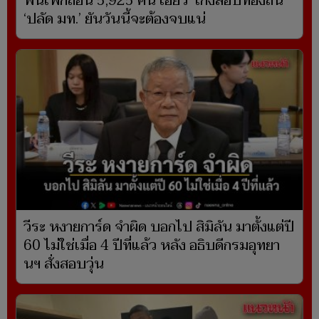
ฟันเพิกถอน 5,925 คน เอี่ยว ‘โกงสอบท้องถิ่น’
‘ปลัด มท.’ ยันวันนี้จะต้องจบแน่
วีระ หงายการ์ด จำผิด บอกไป สิมิลัน มาตั้งแต่ปี
60 ไม่ใช่เมื่อ 4 ปีที่แล้ว หลัง อธิบดีกรมอุทยา
นฯ สั่งสอบวุ่น