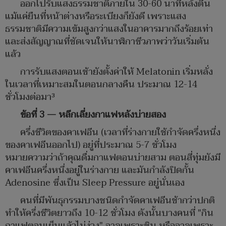
ออกไปรับแสงธรรมชาติภายใน 30-60 นาทีหลังตื่น
แม้แค่ยืนที่หน้าต่างหรือระเบียงก็ยังดี เพราะแสง
ธรรมชาติมีความเข้มสูงกว่าแสงในอาคารมากถึงร้อยเท่า
และส่งสัญญาณที่ชัดเจนให้นาฬิกาชีวภาพว่าวันเริ่มต้น
แล้ว
การรับแสงตอนเช้ายังตั้งค่าให้ Melatonin เริ่มหลั่ง
ในเวลาที่เหมาะสมในตอนกลางคืน ประมาณ 12-14
ชั่วโมงต่อมา³
ข้อที่ 3 — หลีกเลี่ยงกาแฟหลังบ่ายสอง
ครึ่งชีวิตของคาเฟอีน (เวลาที่ร่างกายใช้กำจัดครึ่งหนึ่ง
ของคาเฟอีนออกไป) อยู่ที่ประมาณ 5-7 ชั่วโมง
หมายความว่าถ้าคุณดื่มกาแฟตอนบ่ายสาม ตอนสี่ทุ่มยังมี
คาเฟอีนครึ่งหนึ่งอยู่ในร่างกาย และมันกำลังปิดกั้น
Adenosine ซึ่งเป็น Sleep Pressure อยู่นั่นเอง
คนที่มีพันธุกรรมบางชนิดกำจัดคาเฟอีนช้ากว่าปกติ
ทำให้ครึ่งชีวิตยาวถึง 10-12 ชั่วโมง ดังนั้นบางคนที่ "กิน
กาแฟตอนเย็นแล้วไม่ง่วง" อาจเพราะชิน หรืออาจเพราะ