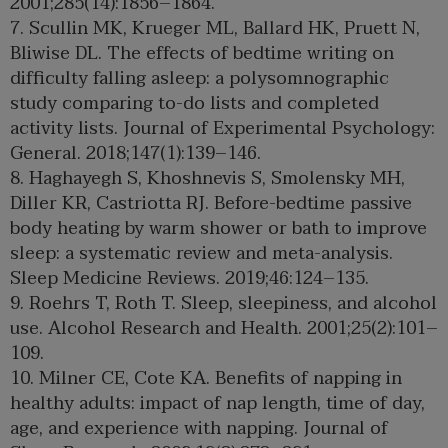
2001;285(14):1856–1864.
7. Scullin MK, Krueger ML, Ballard HK, Pruett N,
Bliwise DL. The effects of bedtime writing on
difficulty falling asleep: a polysomnographic
study comparing to-do lists and completed
activity lists. Journal of Experimental Psychology:
General. 2018;147(1):139–146.
8. Haghayegh S, Khoshnevis S, Smolensky MH,
Diller KR, Castriotta RJ. Before-bedtime passive
body heating by warm shower or bath to improve
sleep: a systematic review and meta-analysis.
Sleep Medicine Reviews. 2019;46:124–135.
9. Roehrs T, Roth T. Sleep, sleepiness, and alcohol
use. Alcohol Research and Health. 2001;25(2):101–
109.
10. Milner CE, Cote KA. Benefits of napping in
healthy adults: impact of nap length, time of day,
age, and experience with napping. Journal of