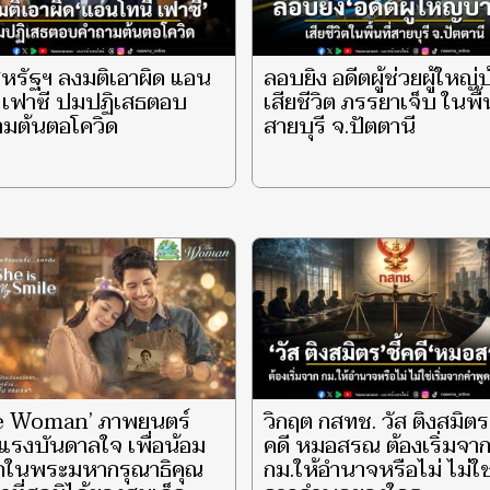
หรัฐฯ ลงมติเอาผิด แอน
ลอบยิง อดีตผู้ช่วยผู้ใหญ่
 เฟาซี ปมปฏิเสธตอบ
เสียชีวิต ภรรยาเจ็บ ในพื้น
ามต้นตอโควิด
สายบุรี จ.ปัตตานี
e Woman’ ภาพยนตร์
วิกฤต กสทช. วัส ติงสมิตร 
แรงบันดาลใจ เพื่อน้อม
คดี หมอสรณ ต้องเริ่มจา
ึกในพระมหากรุณาธิคุณ
กม.ให้อำนาจหรือไม่ ไม่ใช่