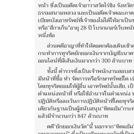
หน้า ซึ่งเป็นอดีตเจ้าอาวาสวัดไร่ขิง จังห
ธรรมสนามหลวง และเป็นอดีตเจ้าคณะภาค 14
เบียดบังเอาทรัพย์ที่เจ้าของไม่ได้ให้มาเ
หรือ“สีกาเก็น”อายุ 28 ปี โบรกเกอร์เว็บพนั
หนึ่งข้อ
ส่วนคดีอาญาที่ทำให้คอตกต้องเดินเข้าค
กระทำการทุจริตยักยอกเงินจากบัญชีธนาคา
ออนไลน์ที่มีเส้นเงินมากกว่า 300 ล้านบาท
ทั้งนี้ ตำรวจซึ่งเป็นเจ้าพนักงานสอบสว
มีหน้าที่ซื้อ ทำ จัดการหรือรักษาทรัพย์ใด
โดยทุจริตยอมให้ผู้อื่น เอาทรัพย์นั้นเสีย,
ตำแหน่งหน้าที่ หรือใช้อำนาจในตำแหน่ง หรื
ปฏิบัติหรือละเว้นการปฏิบัติหน้าที่โดยทุจร
เดียวกันฐานเป็นผู้สนับสนุน“ทิดแย้ม”กระท
แล้วมีจำนวนกว่า 847 ล้านบาท
คดี“ยักยอกเงินวัด”นี้ นอกจาก“ทิดแย้ม”