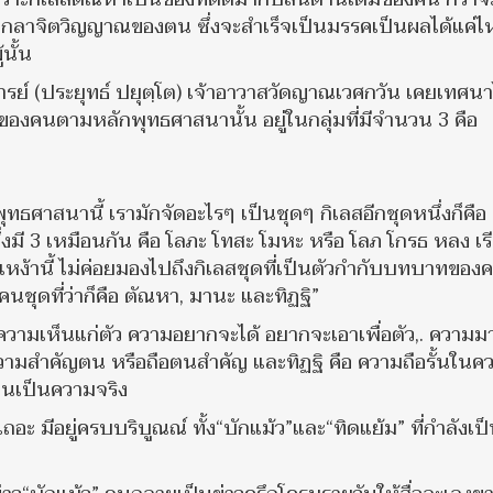
ัดเกลาจิตวิญญาณของตน ซึ่งจะสำเร็จเป็นมรรคเป็นผลได้แค่ไ
นั้น
ย์ (ประยุทธ์ ปยุตฺโต) เจ้าอาวาสวัดญาณเวศกวัน เคยเทศนาไ
องคนตามหลักพุทธศาสนานั้น อยู่ในกลุ่มที่มีจำนวน 3 คือ
ุทธศาสนานี้ เรามักจัดอะไรๆ เป็นชุดๆ กิเลสอีกชุดหนึ่งก็คือ
่งมี 3 เหมือนกัน คือ โลภะ โทสะ โมหะ หรือ โลภ โกรธ หลง เรี
หง้านี้ ไม่ค่อยมองไปถึงกิเลสชุดที่เป็นตัวกำกับบทบาทของคน
นชุดที่ว่าก็คือ ตัณหา, มานะ และทิฏฐิ”
วามเห็นแก่ตัว ความอยากจะได้ อยากจะเอาเพื่อตัว,. ความม
 ความสำคัญตน หรือถือตนสำคัญ และทิฏฐิ คือ ความถือรั้นในค
็นเป็นความจริง
อาเถอะ มีอยู่ครบบริบูณณ์ ทั้ง“บักแม้ว”และ“ทิดแย้ม” ที่กำลังเป