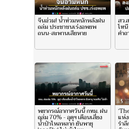
จีนอ่วม! น้ำท่วมหนักหลังฝน
สว.ส
ถล่ม ประชาชนเร่งอพยพ
โทนี
ถนน-สะพานเสียหาย
คำถ
พยากรณ์อากาศวันนี้ กทม. ฝน
‘Th
ถล่ม 70% - อุตุฯ เตือนเสี่ยง
แห่ง
น้ำป่าไหลหลาก ยันพายุ
รำล