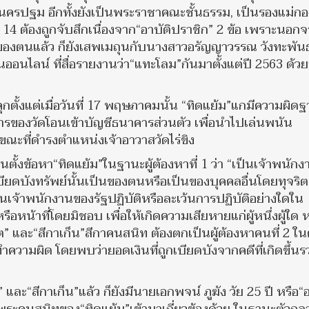
วัดนครปฐม อีกทั้งยังเป็นพระราชาคณะชั้นธรรม, เป็นรองแม่กอ
 ต้องถูกจับสึกเนื่องจาก“อาบัติปราชิก” 2 ข้อ เพราะนอก
ป็นของตนแล้ว ก็ยังเสพเมถุนกับนางสาวอรัญญาวรรณ วังทะพันธ
นออนไลน์ ที่สื่อรายงานว่า“แทะโลม”กันมาตั้งแต่ปี 2563 ด้วย
ุกตั้งแต่เมื่อวันที่ 17 พฤษภาคมนั้น “ทิดแย้ม”แกมีความผิด
รของวัดโอนเข้าบัญชีธนาคารส่วนตัว เพื่อนำไปเล่นพนัน
 ขณะที่ดำรงตำแหน่งเจ้าอาวาสวัดไร่ขิง
นตั้งข้อหา“ทิดแย้ม”ในฐานะผู้ต้องหาที่ 1 ว่า “เป็นเจ้าพนักง
 เบียดบังทรัพย์นั้นเป็นของตนหรือเป็นของบุคคลอื่นโดยทุจริต
 เป็นเจ้าพนักงานของรัฐปฏิบัติหรือละเว้นการปฏิบัติอย่างใดใน
อหน้าที่โดยมิชอบ เพื่อให้เกิดความเสียหายแก่ผู้หนึ่งผู้ใด ห
ิต” และ“สีกาเก็น”สีกาคนสนิท ต้องตกเป็นผู้ต้องหาคนที่ 2 ใน
ำความผิด โดยพบว่ายอดเงินที่ถูกเบียดบังจากคดีที่เกิดขึ้นร
 และ“สีกาเก็น”แล้ว ก็ยังมีนายเอกพจน์ ภูฆัง วัย 25 ปี หรือ“