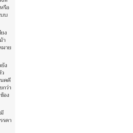
งที่
หรือ
แบบ
ียง
น้า
ฎหมาย
ยัง
ัว
ินคดี
ยกว่า
ข้อง
มี
บรรดา