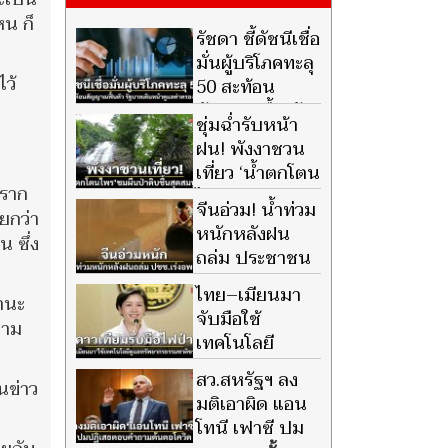
หน ก็
รัชดา ชี้ดัชนีเชื่อ
มั่นผู้บริโภคทะลุ
ว้
50 สะท้อน
สัญญาณฟื้นตัว
ชุ่มฉ่ำรับหน้า
รัฐบาลเดินหน้าดูแลค่าครองชีพ
ฝน! พังงาชวน
เที่ยว ‘น้ำตกโตน
 ราก
ไพร’ ชมผืน
จีนอ่วม! น้ำท่วม
ยกว่า
ป่าดิบชื้นสุดสมบูรณ์
หนักหลังฝน
 ซึ่ง
ถล่ม ประชาชน
เร่งอพยพ ถนน-
ไทย–เมียนมา
านะ
สะพานเสียหาย
จับมือใช้
วาม
เทคโนโลยี
ดาวเทียม
สว.สหรัฐฯ ลง
็นข่าว
GISTDA รับมือไฟป่า-น้ำท่วม
มติเอาผิด แอน
ชายแดน
โทนี เฟาซี ปม