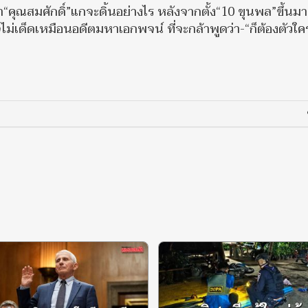
่า“คุณสมศักดิ์”แกจะดิ้นอย่างไร หลังจากตั้ง“10 ขุนพล”ขึ้นมาค
่เด็ดเหมือนอดีตมหาเอกพจน์ ที่จะกล้าพูดว่า-“ก็ต้องตัวใค