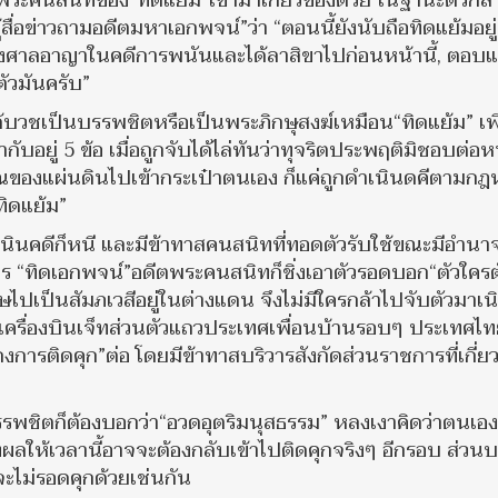
นพระคนสนิทของ“ทิดแย้ม”เข้ามาเกี่ยวข้องด้วย ในฐานะตัวกลา
้สื่อข่าวถามอดีตมหาเอกพจน์”ว่า “ตอนนี้ยังนับถือทิดแย้มอยู่
องศาลอาญาในคดีการพนันและได้ลาสิขาไปก่อนหน้านี้, ตอบ
รตัวมันครับ”
ได้บวชเป็นบรรพชิตหรือเป็นพระภิกษุสงฆ์เหมือน“ทิดแย้ม” เพ
ับอยู่ 5 ข้อ เมื่อถูกจับได้ไล่ทันว่าทุจริตประพฤติมิชอบต่อห
าณของแผ่นดินไปเข้ากระเป๋าตนเอง ก็แค่ถูกดำเนินดคีตามก
ทิดแย้ม”
เนินคดีก็หนี และมีข้าทาสคนสนิทที่ทอดตัวรับใช้ขณะมีอำนาจ
ันไร “ทิดเอกพจน์”อดีตพระคนสนิทก็ชิ่งเอาตัวรอดบอก“ตัวใครต
โทษไปเป็นสัมภเวสีอยู่ในต่างแดน จึงไม่มีใครกล้าไปจับตัวมาเน
รื่องบินเจ็ทส่วนตัวแถวประเทศเพื่อนบ้านรอบๆ ประเทศไท
งการติดคุก”ต่อ โดยมีข้าทาสบริวารสังกัดส่วนราชการที่เกี่ยว
บรรพชิตก็ต้องบอกว่า“อวดอุตริมนุสธรรม” หลงเงาคิดว่าตนเอง
ผลให้เวลานี้อาจจะต้องกลับเข้าไปติดคุกจริงๆ อีกรอบ ส่วน
จะไม่รอดคุกด้วยเช่นกัน