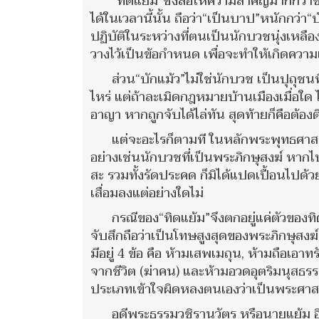
“ทิดแย้ม”ซึ่งสื่อให้ความสำคัญมากกว่า
ได้ในเวลานี้นั้น ถือว่า“เป็นบาป”หนักกว่า“
ปฏิบัติในระหว่างที่ตนเป็นนักบวชนุ่งเหลือ
วางไว้เป็นข้อกำหนด เพื่อจะทำให้เกิดความ
ส่วน“บักแม้ว”ไม่ใช่นักบวช เป็นปุถุชนที
ไหร่ แต่ถ้าละเมิดกฎหมายบ้านเมืองเมื่อ
อาญา หากถูกจับได้ไล่ทัน สุดท้ายก็คือต้องต
แต่จะอะไรก็ตามที ในหลักพระพุทธศาสนา
อย่างเช่นนักบวชที่เป็นพระภิกษุสงฆ์ หากไปท
สะ รวมทั้งรัดประคด ก็มิได้แปดเปื้อนไปด้
เสื่อมลงแต่อย่างใดไม่
กรณีของ“ทิดแย้ม”จึงตกอยู่แค่ตัวของทิด
จับสึกถือว่าเป็นโทษสูงสุดของพระภิกษุสงฆ์
มีอยู่ 4 ข้อ คือ ห้ามเสพเมถุน, ห้ามถือเอ
จากชีวิต (ฆ่าคน) และห้ามอวดอุตริมนุสธรรม 
ประเภทเข้าใจผิดหลงตนเองว่าเป็นพระศ
อดีพระธรรมวชิรานุวัตร หรือนายแย้ม อิ