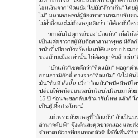
มหาเอกพจน์” ซึ่งเป็นอดีตพระลูกวัดที่เป็
โอนเงินจาก“ทิดแย้ม”ไปยัง“สีกาเก็น” โดยผู
ไม่” มหาเอกพจน์ผู้ต้องหาตามหมายจับข
ไม่อ้ำอึ้งและไม่ต้องหยุดคิดว่า “ก็ต้องตัวใค
วกกลับไปดูกรณีของ“บักแม้ว” เมื่อไม่
เป็นแค่ฆราวาสผู้นับถือศาสานาพุทธ มีศีลกำก
หน้าที่ เบียดบังทรัพย์สมบัติและงบประม
ของบ้านเมืองเท่านั้น ไม่ต้องถูกจับสึกเช่น“
“บักแม้ว”โชคดีกว่า“ทิดแย้ม” พอถูกดำ
ยอมสวามิภักดิ์ ต่างจาก“ทิดแย้ม” ยังไม่ท
มัน”ทันที ดังนั้น เมื่อ“บักแม้ว”หนีคดีหนี
ปล่อยให้หนีลอยนวลบินโฉบไปโฉบมาด้วยเค
15 ปี ก่อนจะขอกลับเข้ามารับโทษ แล้วก็“โก
เป็นผู้เอื้อประโยชน์
แต่เพราะด้วยเหตุที่“บักแม้ว” ถ้าเป็น
อำนาจคับฟ้า จึงเดินสะดุดขาตนเอง และส่ง
ข้าทาสบริวารที่ยอมทอดตัวรับใช้ก็เห็นทีว่า