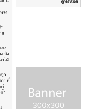
ายกัน
ปฏิเสธตอบ
ดูทั้งหมด
คำถามต้นตอโควิด
าทรง
่า
มาย
นเอง
ง อัง
หาได้
งถูก
” ที่
ษย์
ี้”
อน