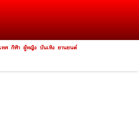
ะเทศ
กีฬา
ผู้หญิง
บันเทิง
ยานยนต์