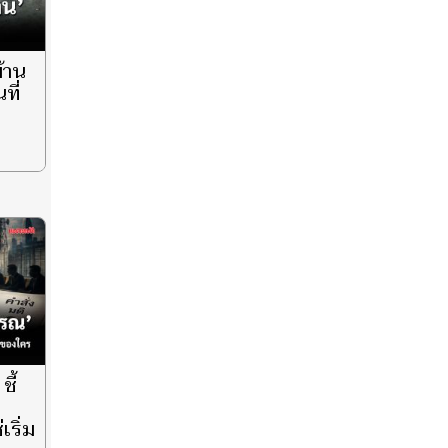
บ้าน
ที่
ชี้
ก
เริ่ม