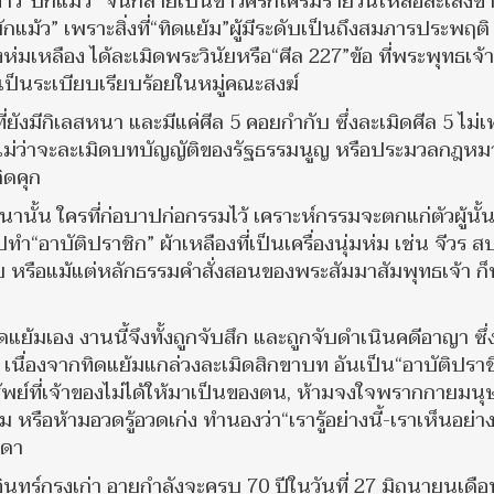
ข่าว“บักแม้ว” จนกลายเป็นข่าวครึกโครมรายวันให้สื่อละเลงข
บักแม้ว” เพราะสิ่งที่“ทิดแย้ม”ผู้มีระดับเป็นถึงสมภารประพฤติ
งห่มเหลือง ได้ละเมิดพระวินัยหรือ“ศีล 227”ข้อ ที่พระพุทธเจ้
เป็นระเบียบเรียบร้อยในหมู่คณะสงฆ์
่ยังมีกิเลสหนา และมีแค่ศีล 5 คอยกำกับ ซึ่งละเมิดศีล 5 ไม่เท
ใด ไม่ว่าจะละเมิดบทบัญญัติของรัฐธรรมนูญ หรือประมวลกฎห
ิดคุก
นั้น ใครที่ก่อบาปก่อกรรมไว้ เคราะห์กรรมจะตกแก่ตัวผู้นั้
ำ“อาบัติปราชิก” ผ้าเหลืองที่เป็นเครื่องนุ่มห่ม เช่น จีวร สบ
วย หรือแม้แต่หลักธรรมคำสั่งสอนของพระสัมมาสัมพุทธเจ้า ก็
แย้มเอง งานนี้จึงทั้งถูกจับสึก และถูกจับดำเนินคดีอาญา ซึ่
 เนื่องจากทิดแย้มแกล่วงละเมิดสิกขาบท อันเป็น“อาบัติปราชิก
าทรัพย์ที่เจ้าของไม่ได้ให้มาเป็นของตน, ห้ามจงใจพรากกายมนุ
หรือห้ามอวดรู้อวดเก่ง ทำนองว่า“เรารู้อย่างนี้-เราเห็นอย่างน
าสดา
นทร์กรุงเก่า อายุกำลังจะครบ 70 ปีในวันที่ 27 มิถุนายนเดื