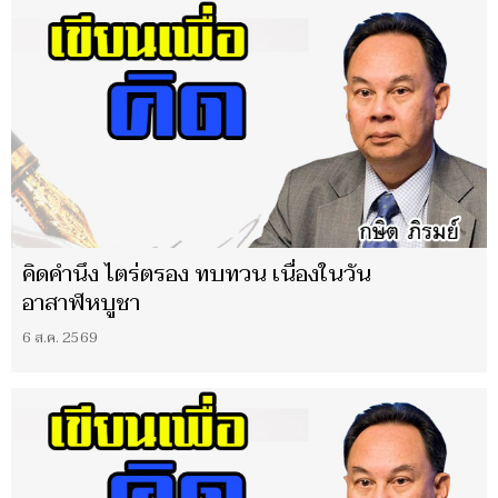
คิดคำนึง ไตร่ตรอง ทบทวน เนื่องในวัน
อาสาฬหบูชา
6 ส.ค. 2569