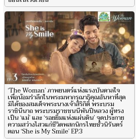
‘The Woman’ ภาพยนตร์แห่งแรงบันดาลใจ
เพื่อน้อมรำลึกในพระมหากรุณาธิคุณอันหาที่สุด
มิได้ของสมเด็จพระนางเจ้าสิริกิติ์ พระบรม
ราชินีนาถ พระบรมราชชนนีพันปีหลวง ผู้ทรง
เป็น ‘แม่’ และ ‘รอยยิ้มแห่งแผ่นดิน’ จุดประกาย
ความสว่างไสวแก่ชีวิตพสกนิกรไทยชั่วนิรันดร์
ตอน ‘She is My Smile’ EP.3