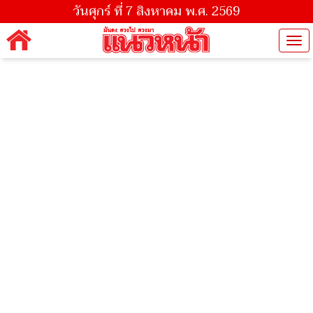
วันศุกร์ ที่ 7 สิงหาคม พ.ศ. 2569
Tog
nav