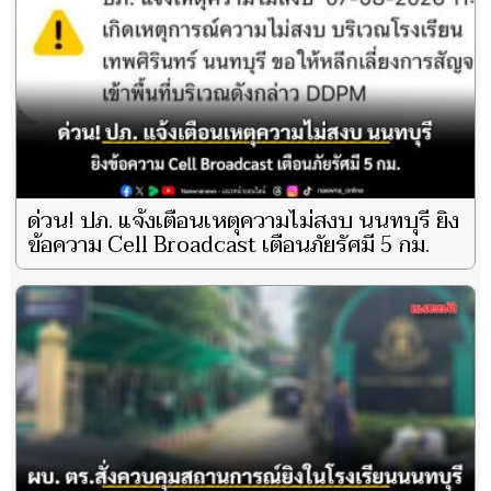
ด่วน! ปภ. แจ้งเตือนเหตุความไม่สงบ นนทบุรี ยิง
ข้อความ Cell Broadcast เตือนภัยรัศมี 5 กม.