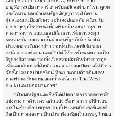
Cooperation Council-GCC) ที่ประกอบด้วย
ซาอุดีอาระเบีย กาตาร์ อาหรับเอมิเรสต์ บาห์เรน คูเวต
และโอมาน โดยฝ่ายสหรัฐฯ สัญญาว่าจะให้ความ
คุ้มครองและป้องกันความมั่นคงปลอดภัย พร้อมกับ
ขายอาวุธยุทโธปกรณ์เพื่อเสริมสร้างแสนยานุภาพ
ทางการทหาร และแลกเปลี่ยนการเพิ่มการลงทุน
ระหว่างกัน นอกจากนั้นฝ่ายสหรัฐฯ ก็เรียกร้องให้
ประเทศอาหรับดังกล่าว รวมทั้งประเทศซีเรีย นอก
เหนือจากจอร์แดน และอียิปต์ ให้การรับรองความเป็น
รัฐของอิสราเอล รวมทั้งเปิดความสัมพันธ์ทางการทูต
เพื่อแลกกับการที่ฝ่ายอิสราเอล จะยอมเปิดทางให้มีการ
จัดตั้งประเทศปาเลสไตน์ ที่จะประกอบด้วยดินแดน
ทางฟากตะวันตกของแม่น้ำจอร์แดน (The West
Bank) และเขตฉนวนกาซา
4.ฝ่ายสหรัฐฯ และจีนก็ได้เปิดการเจรจาลดการขัด
แย้งทางการค้าระหว่างกันแล้ว ซึ่งการเจรจามีขึ้นรอบ
แรกในช่วงเดือนพฤษภาคมที่ประเทศสวิตเซอร์แลนด์
ถือเป็นการลดความปั่นป่วน ตึงเครียดในเศรษฐกิจของ