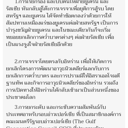
1.การเรียกร้อง และบีบคั้นให้ฝ่ายยูเครน และ
รัสเซีย หันกลับสู่โต๊ะการเจรจาเพื่อยุติการสู้รบ โดย
สหรัฐฯ และยูเครน ได้จัดทำข้อตกลงว่าด้วยการให้
สัมปทานเหมืองแร่ของยูเครนต่อฝ่ายสหรัฐฯ เป็นการ
บำรุงขวัญฝ่ายยูเครน และในขณะเดียวกันก็จะเริ่ม
ทยอยยกเลิกการคว่ำบาตรต่างๆ ต่อฝ่ายรัสเซีย เพื่อ
เป็นแรงจูงใจฝ่ายรัสเซียอีกด้วย
2.การเจรจาโดยตรงกับอิหร่าน เพื่อให้เกิดการ
ยกเลิกโครงการพัฒนาอาวุธนิวเคลียร์แลกกับการ
ยกเลิกการคว่ำบาตร และการปรามมิให้อิสราเอลโจมตี
ฐานทัพ และกิจการอาวุธนิวเคลียร์ของอิหร่าน รวมถึง
การเปิดทางให้อิหร่านได้กลับเข้ามาเป็นส่วนหนึ่งของ
ประชาคมโลก
3.การยกระดับ และกระชับความสัมพันธ์กับ
ประเทศอาหรับรอบอ่าวเปอร์เซีย ที่เป็นสมาชิกองค์การ
คณะมนตรีรัฐรอบอ่าวเปอร์เซีย (The Gulf