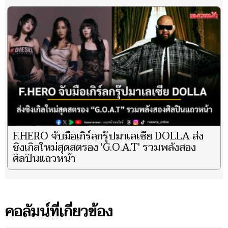
F.HERO จับมือเกิร์ลกรุ๊ปมาเลเซีย DOLLA ส่ง
ซิงเกิลใหม่สุดสตรอง 'G.O.A.T' รวมพลังสอง
ศิลปินแถวหน้า
คอลัมน์ที่เกี่ยวข้อง