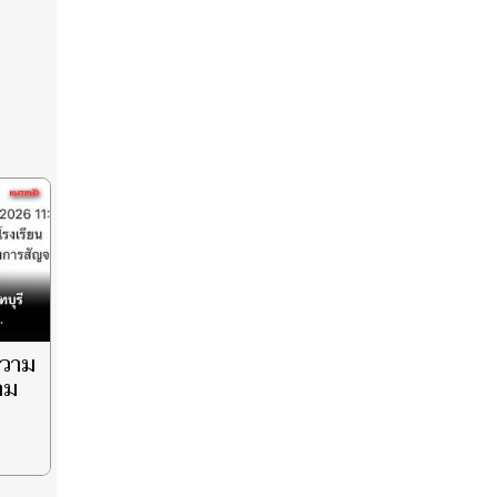
ความ
าม
ย