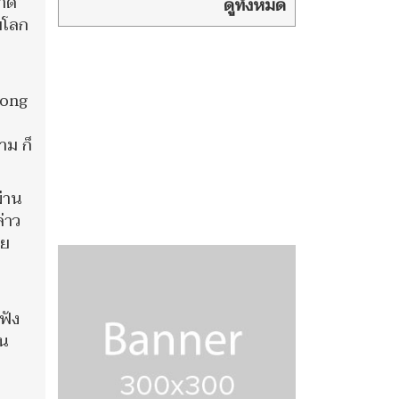
นาด
รร.ดังย่าน
ดูทั้งหมด
มโลก
บางกรวย ล่าสุดดับ 4 ราย
bong
าม ก็
่าน
่าว
าย
ฟัง
ใน