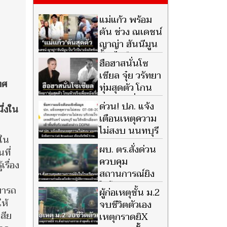
แม่แก้ว พร้อม
ดัน ช่วง ณเดชน์
ญาญ่า ฮันนีมูน
ปั้น ไกปืน ศาสษ
ฮือฮาสนั่นโซ
วัสล์ ขึ้นแท่นศิลปินน้องใหม่ค่าย
เชียล จุ๋ย วรัทยา
เสียงมิวสิค
ทศ
ทุ่มสุดตัว โกน
หัวจริงเพื่อ
ด่วน! ปภ. แจ้ง
ึ่งใน
ภาพยนตร์เรื่องใหม่
เตือนเหตุความ
ไม่สงบ นนทบุรี
 ใน
ยิงข้อความ Cell
ผบ. ตร.สั่งด่วน
ที่
Broadcast เตือนภัยรัศมี 5 กม.
ควบคุม
รื่อง
สถานการณ์ยิง
ในโรงเรียน
มารถ
ผู้ก่อเหตุชั้น ม.2
นนทบุรี ตำรวจขอความร่วมมือ
ห้
จบชีวิตตัวเอง
งดไลฟ์การปฏิบัติการของเจ้า
สีย
เหตุกราดยิX
หน้าที่