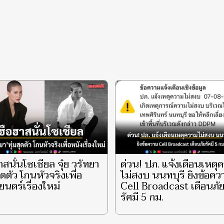
าสนั่นโซเชียล จุ๋ย วรัทยา
ด่วน! ปภ. แจ้งเตือนเหตุ
สุดตัว โกนหัวจริงเพื่อ
ไม่สงบ นนทบุรี ยิงข้อคว
นตร์เรื่องใหม่
Cell Broadcast เตือนภั
รัศมี 5 กม.