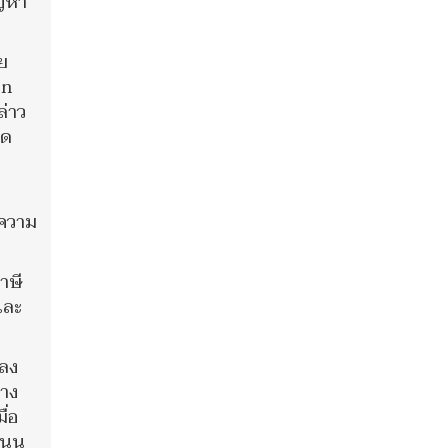
ัญหา
ย
on
ล่าว
ิด
าความ
าษี
และ
ถลง
าง
ื่อ
แนน