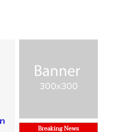
มา
Breaking News