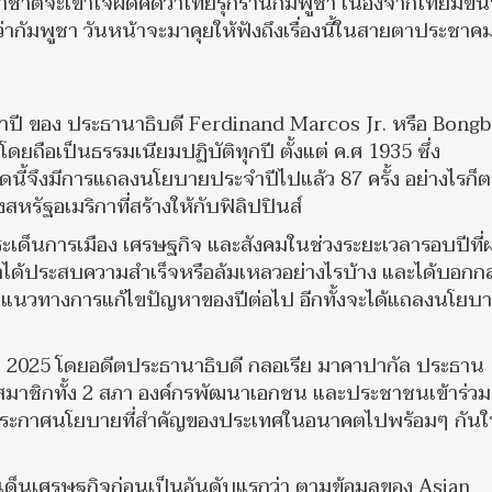
าชาติจะเข้าใจผิดคิดว่าไทยรุกรานกัมพูชา เนื่องจากไทยมีข
ว่ากัมพูชา วันหน้าจะมาคุยให้ฟังถึงเรื่องนี้ในสายตาประชาค
ระจำปี ของ ประธานาธิบดี Ferdinand Marcos Jr. หรือ Bong
ดยถือเป็นธรรมเนียมปฏิบัติทุกปี ตั้งแต่ ค.ศ 1935 ซึ่ง
ัดนี้จึงมีการแถลงนโยบายประจำปีไปแล้ว 87 ครั้ง อย่างไรก็ต
สหรัฐอเมริกาที่สร้างให้กับฟิลิปปินส์
ด็นการเมือง เศรษฐกิจ และสังคมในช่วงระยะเวลารอบปีที่ผ
มาได้ประสบความสำเร็จหรือล้มเหลวอย่างไรบ้าง และได้บอกกล
แนวทางการแก้ไขปัญหาของปีต่อไป อีกทั้งจะได้แถลงนโยบ
ฎาคม 2025 โดยอดีตประธานาธิบดี กลอเรีย มาคาปากัล ประธาน
สมาชิกทั้ง 2 สภา องค์กรพัฒนาเอกชน และประชาชนเข้าร่วม
ารประกาศนโยบายที่สำคัญของประเทศในอนาคตไปพร้อมๆ กัน
ะเด็นเศรษฐกิจก่อนเป็นอันดับแรกว่า ตามข้อมูลของ Asian