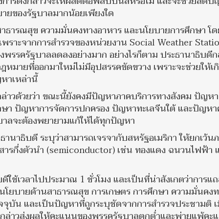
โครงการดังกล่าวจะให้ผลดีต่อฟิลิปปินส์หรือไม่ และจะช่วยลดป
ยบายของรัฐบาลมากน้อยเพียงใด
รสาธารณสุข ความมั่นคงทางอาหาร และนโยบายการศึกษา โด
พอใจ เพราะจากการสำรวจของหน่วยงาน Social Weather Stati
งของพรรครัฐบาลลดลงอย่างมาก อย่างไรก็ตาม ประธานาธิบดีก
กฎหมายที่ออกมาใหม่ไม่มีอุปสรรคขัดขวาง เพราะจะช่วยให้เก
หาเหล่านี้
กล่าวด้วยว่า ขณะนี้ยังคงมีปัญหาภาคบริการทางสังคม ปัญหา
ึกษา ปัญหาการจัดการปกครอง ปัญหาทะเลจีนใต้ และปัญห
ฐบาลจะต้องพยายามแก้ให้ได้ทุกปัญหา
ธานาธิบดี ระบุว่าสามารถเจรจากับสหรัฐอเมริกา ให้ยกเว้นภ
อกสารกึ่งตัวนำ (semiconductor) เช่น ทองแดง ฉนวนไฟฟ้า 
ดีใช้เวลาไปประมาณ 1 ชั่วโมง และเป็นที่น่าสังเกตว่าการแ
อนโยบายด้านสาธารณสุข การเกษตร การศึกษา ความมั่นคงท
จจุบัน และเป็นปัญหาที่ถูกระบุชัดจากการสำรวจประชามติ เม
ดังกล่าวส่งผลให้คะแนนของพรรครัฐบาลตกต่ำและพ่ายแพ้คะ