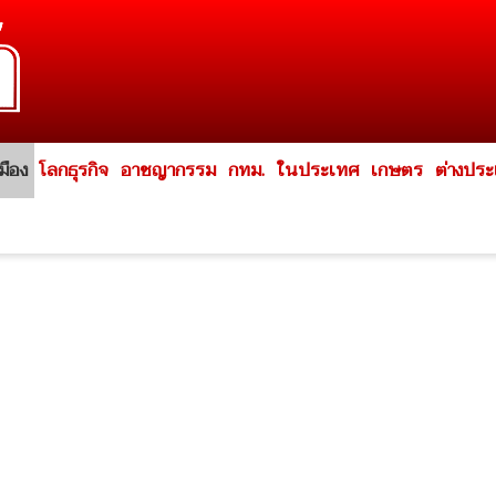
มือง
โลกธุรกิจ
อาชญากรรม
กทม.
ในประเทศ
เกษตร
ต่างปร