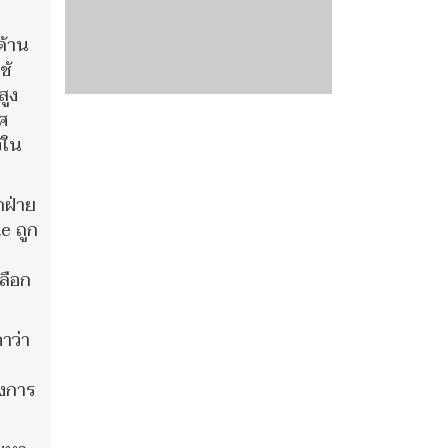
ด้าน
ช้
สูง
ศ
้ใน
กฝ่าย
e ถูก
ลือก
าว่า
รงการ