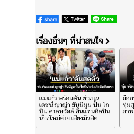
เรื่องอื่นๆ ที่น่าสนใจ
แม่แก้ว พร้อมดัน ช่วง ณ
ฮือฮ
เดชน์ ญาญ่า ฮันนีมูน ปั้น ไก
ทุ่ม
ปืน ศาสษวัสล์ ขึ้นแท่นศิลปิน
ภาพย
น้องใหม่ค่าย เสียงมิวสิค