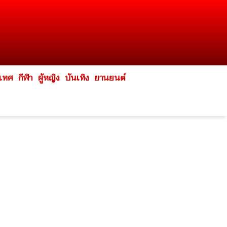
ะเทศ
กีฬา
ผู้หญิง
บันเทิง
ยานยนต์