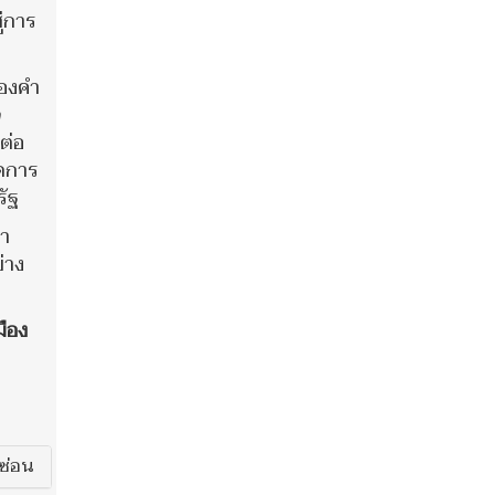
ู่การ
ของคำ
จ
ต่อ
ดการ
ัฐ
มา
่าง
ือง
ซ่อน