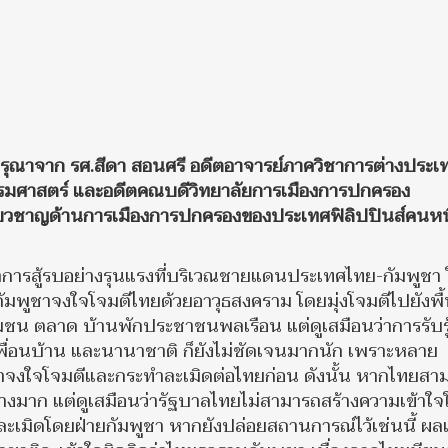
รุณาจาก รศ.สีดา สอนศรี อดีตอาจารย์ภาควิชาการต่างประเ
รมศาสตร์ และอดีตคณบดีวิทยาลัยการเมืองการปกครอง
ี่ยวชาญด้านการเมืองการปกครองของประเทศฟิลิปปินส์คนหน
การสู้รบอย่างรุนแรงที่บริเวณชายแดนประเทศไทย-กัมพูชา
มพูชาจงใจโจมตีไทยด้วยอาวุธสงคราม โดยมุ่งโจมตีไปยังพื้น
มชน ตลาด บ้านพักประชาชนพลเรือน แต่ดูเสมือนว่าการรับรู้เ
่อนบ้าน และนานาชาติ ก็ยังไม่ชัดเจนมากนัก เพราะหลาย
พูชาจงใจโจมตีและกระทำละเมิดต่อไทยก่อน ดังนั้น หากไทยสา
างมาก แต่ดูเสมือนว่ารัฐบาลไทยไม่สามารถสร้างความเข้าใจใ
ละเมิดโดยฝ่ายกัมพูชา หากยังปล่อยสถานการณ์ไว้เช่นนี้ ผลเ