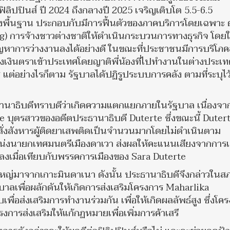
ิปปินส์ ปี 2024 ถึงกลางปี 2025 เจริญเติบโต 5.5-6.5
้างพื้นฐาน ประกอบกับมีการฟื้นตัวของภาคบริการโดยเฉพาะ 
) การจ้างชาวต่างชาติให้ดำเนินกระบวนการทางธุรกิจ โดยใ
าการว่างงานลงได้อย่างดี ในขณะที่ประชาชนมีการบริโภค
รส่งเงินตราเข้าประเทศโดยญาติพี่น้องที่ไปทำงานในต่างประเท
ต่อย่างไรก็ตาม รัฐบาลได้ปฏิรูประบบการคลัง ตามที่ระบุไว
ะธานาธิบดีทราบดีว่าเกิดความแตกแยกภายในรัฐบาล เนื่องจา
 บุตรสาวของอดีตประธานาธิบดี Duterte ซึ่งขณะนี้ Dutert
สั่งสังหารผู้ติดยาเสพติดเป็นจำนวนมากโดยไม่ดำเนินตาม
น่งนายกเทศมนตรีเมืองดาเวา ส่งผลให้คะแนนเสียงจากการเ
ลงเมื่อเทียบกับพรรคการเมืองของ Sara Duterte
นใหญ่มาจากเกาะมินดาเนา ดังนั้น ประธานาธิบดีจึงกล่าวในสภ
บาลเพื่อผลักดันให้เกิดการส่งเสริมโครงการ Maharlika
ื่อส่งเสริมการทำงานร่วมกัน เพื่อให้เกิดผลลัพธ์สูง ซึ่งโค
โครงการส่งเสริมให้แก้กฏหมายเพื่อเพิ่มการค้าเสรี