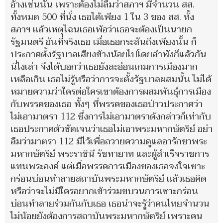
อ้างเช่นนั้น เพราะต้องไม่ลืมว่าสภาฯ มีจำนวน สส.
ทั้งหมด 500 ที่นั่ง เธอได้เพียง 1 ใน 3 ของ สส. ทั้ง
สภาฯ แล้วเหตุไฉนเธอเพ้อว่าเธอจะต้องเป็นนายก
รัฐมนตรี อันที่จริงเธอ เมื่อเธอกระสันถึงเพียงนั้น ก็
ประกาศตั้งรัฐบาลเสียงข้างน้อยไปโดยลำพังก็แล้วกัน
นี่ไงเล่า จึงได้บอกว่าเธอยังละอ่อนเกมการเมืองมาก
เหลือเกิน เธอไม่รู้หรือว่าการจะตั้งรัฐบาลผสมนั้น ไม่ได้
หมายความว่าใครต่อใครเขาต้องการผสมพันธ์ุการเมือง
กับพรรคของเธอ ทั้งๆ ที่พรรคของเธอป่าวประกาศว่า
ไม่เอามาตรา 112 ซึ่งการไม่เอามาตราดังกล่าวก็เท่ากับ
เธอประกาศตัวชัดเจนว่าเธอไม่เอาพระมหากษัตริย์ อย่า
ลืมว่ามาตรา 112 มีไว้เพื่อถวายความดูแลอารักขาพระ
มหากษัตริย์ พระราชินี รัชทายาท และผู้สำเร็จราชการ
แทนพระองค์ แต่เมื่อพรรคการเมืองของเธอจงใจเซาะ
กร่อนบ่อนทำลายสถาบันพระมหากษัตริย์ แล้วเธอคิด
หรือว่าจะไม่มีใครอยากเข้าร่วมขบวนการเซาะกร่อน
บ่อนทำลายร่วมกันกับเธอ เธอน่าจะรู้ว่าคนไทยจำนวน
ไม่น้อยยังต้องการสถาบันพระมหากษัตริย์ เพราะคน