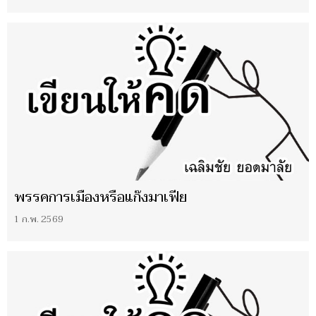
พรรคการเมืองหรือแก๊งมาเฟีย
1 ก.พ. 2569