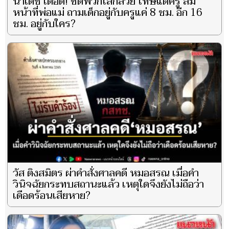
น้าเดช เดือด! ซัดพวกโลกสวย โทษแต่ครู ลืม
หน้าที่พ่อแม่ ถามเด็กอยู่กับครูแค่ 8 ชม. อีก 16
ชม. อยู่กับใคร?
วัส ติงสมิตร ผ่าคำสั่งศาลคดี หมอสรณ เมื่อคำ
วินิจฉัยกระทบสถานะแล้ว เหตุใดจึงยังไม่ถือว่า
เดือดร้อนเสียหาย?