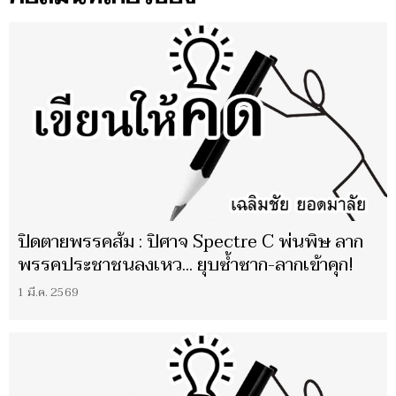
ปิดตายพรรคส้ม : ปิศาจ Spectre C พ่นพิษ ลาก
พรรคประชาชนลงเหว... ยุบซ้ำซาก-ลากเข้าคุก!
1 มี.ค. 2569