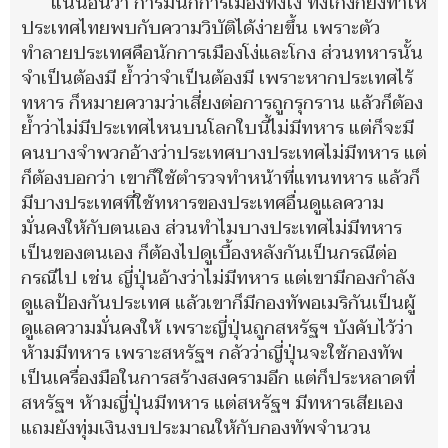
แน่นอนว่า การมีนักการเมืองทั้งโง่ ทั้งโกงก็ยิ่งทำให้
ประเทศไทยพบกับความวิบัติได้ง่ายขึ้น เพราะตัว
ทำลายประเทศคือนักการเมืองโง่และโกง ส่วนทหารนั้น
จำเป็นต้องมี ย้ำว่าจำเป็นต้องมี เพราะหากประเทศไร้
ทหาร ก็หมายความว่าเสี่ยงต่อการถูกรุกราน แล้วก็ต้อง
ย้ำว่าไม่มีประเทศไหนบนโลกใบนี้ไม่มีทหาร แต่ก็จะมี
คนบางจำพวกอ้างว่าประเทศบางประเทศไม่มีทหาร แต่
ก็ต้องบอกว่า เขาก็ใช้ตำรวจทำหน้าที่แทนทหาร แล้วก็
มีบางประเทศที่ใช้ทหารของประเทศอื่นดูแลความ
มั่นคงให้กับตนเอง ส่วนทำไมบางประเทศไม่มีทหาร
เป็นของตนเอง ก็ต้องไปดูเบื้องหลังกันเป็นกรณีต่อ
กรณีไป เช่น ญี่ปุ่นอ้างว่าไม่มีทหาร แต่เขามีกองกำลัง
ดูแลป้องกันประเทศ แล้วเขาก็มีกองทัพอเมริกันเป็นผู้
ดูแลความมั่นคงให้ เพราะญี่ปุ่นถูกสหรัฐฯ บังคับไว้ว่า
ห้ามมีทหาร เพราะสหรัฐฯ กลัวว่าญี่ปุ่นจะใช้กองทัพ
เป็นเครื่องมือในการสร้างสงครามอีก แต่ก็ประหลาดที่
สหรัฐฯ ห้ามญี่ปุ่นมีทหาร แต่สหรัฐฯ มีทหารเสียเอง
แถมยังทุ่มเงินงบประมาณให้กับกองทัพจำนวน