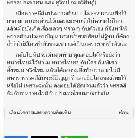
พรรคประชาชน และ ชูวิทย์ กมลวิศิษฎ์)
เมื่อพรรคสีส้มประกาศตัวแบบโฆษณาชวนเชื่อไว้
มาก ยกตนข่มท่านไว้เยอะแยะจนจำไม่หวาดไม่ไหว
แล้วเมื่อบังเกิดเรื่องเลวๆ ทรามๆ กับตัวเอง ก็จึงทำให้
พรรคต้องประสบปัญหาซวยซ้ำซวยซ้อนไม่รู้จบ ก็ต้อง
ย้ำว่าไม่มีใครทำตัวของเขา แต่เป็นเพราะเขาทำตัวเอง
กลับไปที่ประเด็นสุดท้าย คุณตอบได้หรือยังว่า
ทหารไทยมีไว้ทำไม ทหารไทยรบกับใคร ก็แพ้เขา
ทั้งหมด จริงไหม แล้วก็ต้องถามทิ้งท้ายว่าหากไม่มี
ทหาร พรรคสีส้มจะมีปัญญารักษาอธิปไตยของไทยไว้
หรือไม่ เพราะฉะนั้น คงตอบได้ชัดเจนแล้วว่า พรรคสี
ส้มกับทหารอะไรดีกับประเทศไทยมากกว่ากัน
เงื่อนไขการแสดงความคิดเห็น
ซ่อน