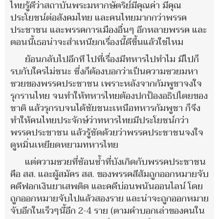
ไทยรู้ดีว่าสถาบันพระมหากษัตริย์มีคุณค่า มีคุณ
ประโยชน์ต่อสังคมไทย และคนไทยมากกว่าพรรค
ประชาชน และพรรคการเมืองอื่นๆ อีกหลายพรรค และ
ตอนนี้เธอน่าจะสำเหนียกเรื่องนี้ดีขึ้นแล้วใช่ไหม
ย้อนกลับไปอีกที ไปที่เรื่องมีทหารไปทำไม มีไปก็
รบกับใครไม่ชนะ ซึ่งก็ต้องบอกว่าเป็นความซวยมหา
ซวยของพรรคประชาชน เพราะหลังจากกัมพูชาจงใจ
รุกรานไทย จนทำให้ทหารไทยต้องปกป้องอธิปไตยของ
ชาติ แล้วรุกรบจนได้ชัยชนะเหนือทหารกัมพูชา ก็จึง
ทำให้คนไทยประจักษ์ว่าทหารไทยมีประโยชน์กว่า
พรรคประชาชน แล้วรู้ชัดด้วยว่าพรรคประชาชนจงใจ
ดูหมิ่นเหยียดหยามทหารไทย
แต่ความซวยที่ซ้อนซ้ำที่บังเกิดกับพรรคประชาชน
คือ สส. และผู้สมัคร สส. ของพรรคสีส้มถูกออกหมายจับ
คดีฟอกเงินยาเสพติด และคดีบ่อนพนันออนไลน์ โดย
ถูกออกหมายจับไปแล้วสองราย และน่าจะถูกออกหมาย
จับอีกในเร็วๆนี้อีก 2-4 ราย (ตามคำบอกเล่าของคนใน