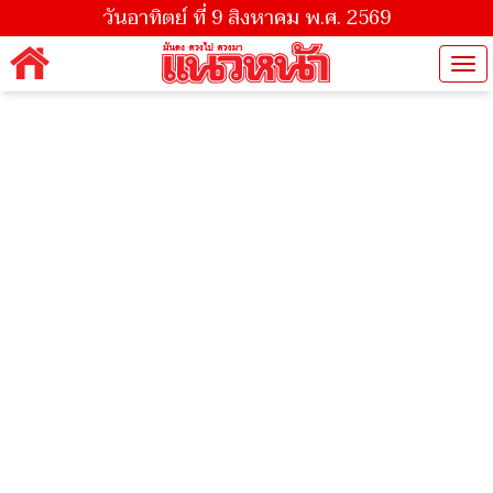
วันอาทิตย์ ที่ 9 สิงหาคม พ.ศ. 2569
Tog
nav