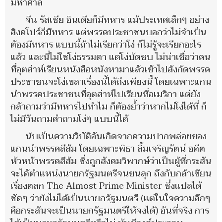
มหาศาล
จีน รัสเซีย อินเดียก็มีทหาร แม้ประเทศเล็กๆ อย่าง
สิงคโปร์ก็มีทหาร แต่พรรคประชาชนบอกว่าไม่จำเป็น
ต้องมีทหาร แบบนี้ถ้าไม่เรียกว่าโง่ ก็ไม่รู้จะเรียกอะไร
แล้ว และนี่ไม่ใช่โง่ธรรมดา แต่โง่บัดซบ ไม่น่าเชื่อว่าคน
ที่อุตส่าห์เรียนหนังสือหนังหามาแล้วเข้าไปสังกัดพรรค
ประชาชนจะโง่เขลาเรื่องนี้ได้ถึงเพียงนี้ โดยเฉพาะแกน
นำพรรคประชาชนที่อุตส่าห์ไปเรียนที่อเมริกา แต่ยัง
กล้าถามว่ามีทหารไปทำไม ก็ต้องย้ำว่าหากไม่โง่ได้ที่ ก็
ไม่มีวันถามคำถามโง่ๆ แบบนี้ได้
นับเป็นความวิบัติอันเกิดจากความปากพล่อยของ
แกนนำพรรคสีส้ม โดยเฉพาะพิธา ลิ้มเจริญรัตน์ อดีต
หัวหน้าพรรคสีส้ม ซึ่งถูกสังคมวิพากษ์ว่าเป็นผู้ที่กระสัน
จะได้ตำแหน่งนายกรัฐมนตรีจนขนลุก ถึงกับกล้าเขียน
เรื่องตลก The Almost Prime Minister ซึ่งแปลได้
ชัดๆ ว่ายังไม่ได้เป็นนายกรัฐมนตรี (แต่ในใจความลึกๆ
คือกระสันจะเป็นนายกรัฐมนตรีให้จงได้) อันที่จริง การ