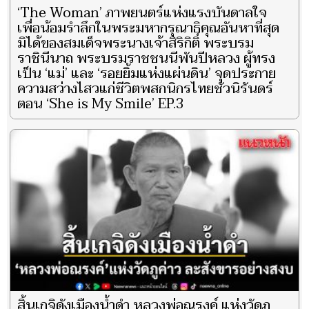
‘The Woman’ ภาพยนตร์แห่งแรงบันดาลใจ
เพื่อน้อมรำลึกในพระมหากรุณาธิคุณอันหาที่สุด
มิได้ของสมเด็จพระนางเจ้าสิริกิติ์ พระบรม
ราชินีนาถ พระบรมราชชนนีพันปีหลวง ผู้ทรง
เป็น ‘แม่’ และ ‘รอยยิ้มแห่งแผ่นดิน’ จุดประกาย
ความสว่างไสวแก่ชีวิตพสกนิกรไทยชั่วนิรันดร์
ตอน ‘She is My Smile’ EP.3
สิ้นเกจิดังเมืองน้ำดำ หลวงพ่อณรงค์ แห่งวัดภู