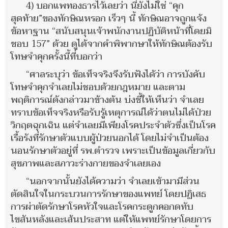
4) บอกแพทองธารไว้เลยว่า นี่ยังไม่ใช่ “คุก
สุดท้าย”ของทักษิณหรอก เร็วๆ นี้ ทักษิณอาจถูกแจ้ง
ข้อหาฐาน “สนับสนุนเจ้าพนักงานปฏิบัติหน้าที่โดยมิ
ชอบ 157” ด้วย ดูได้จากคำพิพากษาให้ทักษิณต้องรับ
โทษจำคุกครั้งนี้ที่บอกว่า
“ศาลระบุว่า ข้อเท็จจริงจึงรับฟังได้ว่า การบังคับ
โทษจำคุกจำเลยไม่ชอบด้วยกฎหมาย และตาม
พฤติการณ์ดังกล่าวมาข้างต้น บ่งชี้ให้เห็นว่า จำเลย
ทราบข้อเท็จจริงหรือรับรู้เหตุการณ์ได้ว่าตนไม่ได้ป่วย
วิกฤตฉุกเฉิน แต่จำเลยมีเพียงโรคประจำตัวซึ่งเป็นโรค
เรื้อรังที่รักษาตัวแบบผู้ป่วยนอกได้ โดยไม่จำเป็นต้อง
นอนรักษาตัวอยู่ที่ รพ.ตำรวจ เพราะเป็นข้อมูลเกี่ยวกับ
สุขภาพและสภาวะร่างกายของจำเลยเอง
“นอกจากนั้นยังได้ความว่า จำเลยเข้ามามีส่วน
ตัดสินใจในกระบวนการรักษาของแพทย์ โดยปฏิเสธ
การผ่าตัดรักษาโรคหัวใจและโรคกระดูกคอกดทับ
ไขสันหลังและเส้นประสาท แต่ให้แพทย์รักษาโดยการ