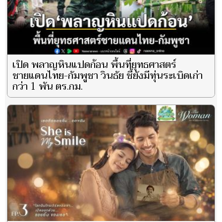
เปิด พลาญหินแปดก้อน พื้นที่ยุทธศาสตร์
ชายแดนไทย-กัมพูชา วินธัย ชี้ยังมีทุ่นระเบิดเก่า
กว่า 1 พัน ตร.กม.