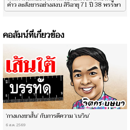
ค่าว ละสังขารอย่างสงบ สิริอายุ 71 ปี 38 พรรษา
คอลัมน์ที่เกี่ยวข้อง
‘กางเกงขาสั้น’ กับการตีความ ‘เนวิน’
6 ส.ค. 2569