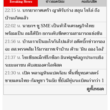
ข่าวยอดนิยม
คอลัมน์ฮิต
Breaking News
22:15 น.
บรรยากาศเศร้า ญาติรับร่าง ฮลุน โซโล่ ถึง
บ้านเกิดแล้ว
22:02 น.
นายกฯ ชู SME เป็นหัวใจเศรษฐกิจไทย
พร้อมเป็น ลมใต้ปีก ยกระดับขีดความสามารถแข่งขัน
เติบโตยั่งยืน
21:56 น.
บ้านเราเป็นอะไรกันไปแล้ว! อดีตบิ๊กข่าวกรอง
ฉะ สส.พรรคส้ม ไร้มารยาทเจ้าบ้าน ต้าน 'มิน ออง ไลง์'
เยือนไทย
21:37 น.
โซเชียลเม็กซิโกช็อก อินฟลูฯดังถูกประกบยิง
ระยะเผาขน ดับสยองคาไลฟ์สด
21:30 น.
เปิด พลาญหินแปดก้อน พื้นที่ยุทธศาสตร์
ชายแดนไทย-กัมพูชา วินธัย ชี้ยังมีทุ่นระเบิดเก่ากว่า 1
พัน ตร.กม.
ดูทั้งหมด