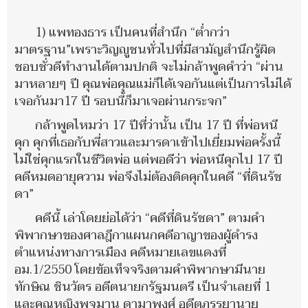
1) แพทองธาร เป็นคนที่สำนึก “ต่ำกว่า
มาตรฐาน”เพราะวิญญูชนทั่วไปที่มีสามัญสำนึกรู้ผิด
ชอบชั่วดีทำงานได้ตามปกติ จะไม่กล้าพูดคำว่า “ผ่าน
มาหลายๆ ปี คุณพ่อคุณแม่ก็ได้เจอกันแต่เป็นการไม่ได้
เจอกันมา17 ปี รอบนี้ก็มาเจอผ่านกระจก”
กล้าพูดไหมว่า 17 ปีที่ว่านั้น เป็น 17 ปี ที่พ่อหนี
คุก คุกที่เธอกับพี่สาวและมารดาเข้าไปเยี่ยมพ่อครั้งนี้
ไม่ใช่คุกแรกในชีวิตพ่อ แต่พอดีว่า พ่อหนีคุกไป 17 ปี
คดีหมดอายุความ พ่อจึงไม่ต้องติดคุกในคดี “ที่ดินรัช
ดา”
คดีนี้ เล่าโดยย่อได้ว่า “คดีที่ดินรัชดา” ตามคำ
พิพากษาของศาลฎีกาแผนกคดีอาญาของผู้ดำรง
ตำแหน่งทางการเมือง คดีหมายเลขแดงที่
อม.1/2550 โดยข้อเท็จจริงตามคำพิพากษามีนาย
ทักษิณ ชินวัตร อดีตนายกรัฐมนตรี เป็นจำเลยที่ 1
และคุณหญิงพจมาน ดามาพงศ์ อดีตภรรยานาย