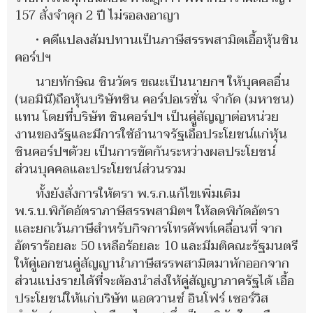
157 สั่งจำคุก 2 ปี ไม่รอลงอาญา
• คดีแปลงสัมปทานเป็นภาษีสรรพสามิตเอื้อหุ้นชิน
คอร์ปฯ
นายทักษิณ ชินวัตร ขณะเป็นนายกฯ ให้บุคคลอื่น
(นอมินี)ถือหุ้นบริษัทชิน คอร์ปอเรชั่น จำกัด (มหาชน)
แทน โดยที่บริษัท ชินคอร์ปฯ เป็นคู่สัญญาต่อหน่วย
งานของรัฐและมีการใช้อำนาจรัฐเอื้อประโยชน์แก่หุ้น
ชินคอร์ปฯด้วย เป็นการขัดกันระหว่างผลประโยชน์
ส่วนบุคคลและประโยชน์ส่วนรวม
ทั้งยังสั่งการให้ตรา พ.ร.ก.แก้ไขเพิ่มเติม
พ.ร.บ.พิกัดอัตราภาษีสรรพสามิตฯ ให้ลดพิกัดอัตรา
และยกเว้นภาษีสำหรับกิจการโทรศัพท์เคลื่อนที่ จาก
อัตราร้อยละ 50 เหลือร้อยละ 10 และมีมติคณะรัฐมนตรี
ให้คู่เอกชนคู่สัญญานำภาษีสรรพสามิตมาหักออกจาก
ส่วนแบ่งรายได้ที่จะต้องนำส่งให้คู่สัญญาภาครัฐได้ เอื้อ
ประโยชน์ให้แก่บริษัท แอดวานซ์ อินโฟร์ เซอร์วิส