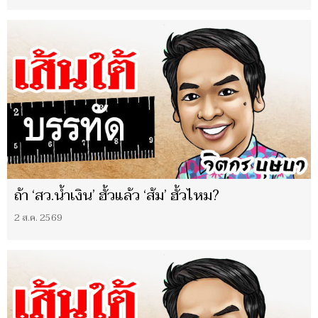
ถ้า ‘สว.น้ำเงิน’ ฮั้วแล้ว ‘ส้ม’ ฮั้วไหม?
2 ส.ค. 2569