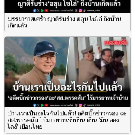
บรรยากาศเศร้า ญาติรับร่าง ฮลุน โซโล่ ถึงบ้าน
เกิดแล้ว
บ้านเราเป็นอะไรกันไปแล้ว! อดีตบิ๊กข่าวกรอง ฉะ
สส.พรรคส้ม ไร้มารยาทเจ้าบ้าน ต้าน 'มิน ออง
ไลง์' เยือนไทย