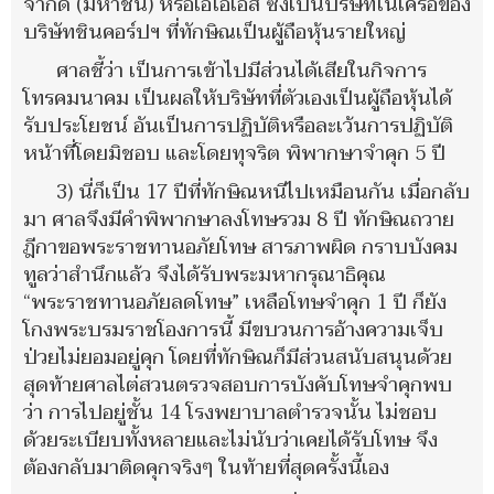
จำกัด (มหาชน) หรือเอไอเอส ซึ่งเป็นบริษัทในเครือของ
บริษัทชินคอร์ปฯ ที่ทักษิณเป็นผู้ถือหุ้นรายใหญ่
ศาลชี้ว่า เป็นการเข้าไปมีส่วนได้เสียในกิจการ
โทรคมนาคม เป็นผลให้บริษัทที่ตัวเองเป็นผู้ถือหุ้นได้
รับประโยชน์ อันเป็นการปฏิบัติหรือละเว้นการปฏิบัติ
หน้าที่โดยมิชอบ และโดยทุจริต พิพากษาจำคุก 5 ปี
3) นี่ก็เป็น 17 ปีที่ทักษิณหนีไปเหมือนกัน เมื่อกลับ
มา ศาลจึงมีคำพิพากษาลงโทษรวม 8 ปี ทักษิณถวาย
ฎีกาขอพระราชทานอภัยโทษ สารภาพผิด กราบบังคม
ทูลว่าสำนึกแล้ว จึงได้รับพระมหากรุณาธิคุณ
“พระราชทานอภัยลดโทษ” เหลือโทษจำคุก 1 ปี ก็ยัง
โกงพระบรมราชโองการนี้ มีขบวนการอ้างความเจ็บ
ป่วยไม่ยอมอยู่คุก โดยที่ทักษิณก็มีส่วนสนับสนุนด้วย
สุดท้ายศาลไต่สวนตรวจสอบการบังคับโทษจำคุกพบ
ว่า การไปอยู่ชั้น 14 โรงพยาบาลตำรวจนั้น ไม่ชอบ
ด้วยระเบียบทั้งหลายและไม่นับว่าเคยได้รับโทษ จึง
ต้องกลับมาติดคุกจริงๆ ในท้ายที่สุดครั้งนี้เอง