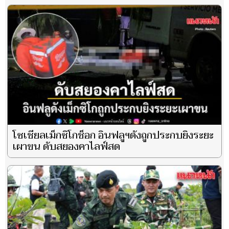
โซเชียลเม็กซิโกช็อก อินฟลูฯดังถูกประกบยิงระยะ
เผาขน ดับสยองคาไลฟ์สด