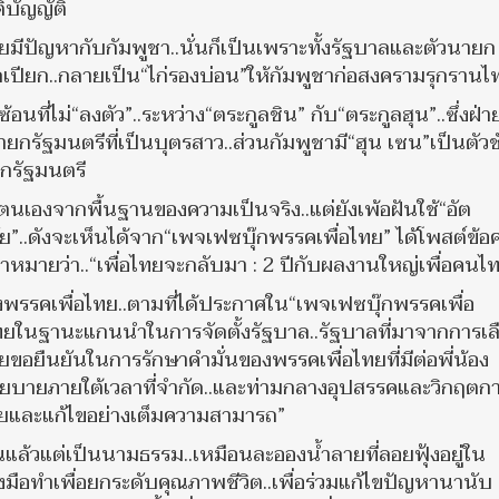
ิบัญญัติ
ยมีปัญหากับกัมพูชา..นั่นก็เป็นเพราะทั้งรัฐบาลและตัวนายก
วกเปียก..กลายเป็น“ไก่รองบ่อน”ให้กัมพูชาก่อสงครามรุกรานไ
ับซ้อนที่ไม่“ลงตัว”..ระหว่าง“ตระกูลชิน” กับ“ตระกูลฮุน”..ซึ่งฝ่
ายกรัฐมนตรีที่เป็นบุตรสาว..ส่วนกัมพูชามี“ฮุน เซน”เป็นตัว
กรัฐมนตรี
จตนเองจากพื้นฐานของความเป็นจริง..แต่ยังเพ้อฝันใช้“อัต
สัย”..ดังจะเห็นได้จาก“เพจเฟซบุ๊กพรรคเพื่อไทย” ได้โพสต์ข้
เป้าหมายว่า..“เพื่อไทยจะกลับมา : 2 ปีกับผลงานใหญ่เพื่อคนไ
พรรคเพื่อไทย..ตามที่ได้ประกาศใน“เพจเฟซบุ๊กพรรคเพื่อ
่อไทยในฐานะแกนนำในการจัดตั้งรัฐบาล..รัฐบาลที่มาจากการเล
อไทยขอยืนยันในการรักษาคำมั่นของพรรคเพื่อไทยที่มีต่อพี่น้อง
ยบายภายใต้เวลาที่จำกัด..และท่ามกลางอุปสรรคและวิกฤตก
ายและแก้ไขอย่างเต็มความสามารถ”
้วนแล้วแต่เป็นนามธรรม..เหมือนละอองน้ำลายที่ลอยฟุ้งอยู่ใน
ลงมือทำเพื่อยกระดับคุณภาพชีวิต..เพื่อร่วมแก้ไขปัญหานานับ