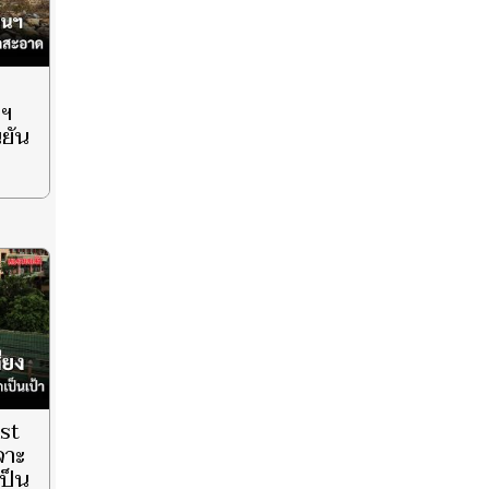
นฯ
นยัน
st
จาะ
เป็น