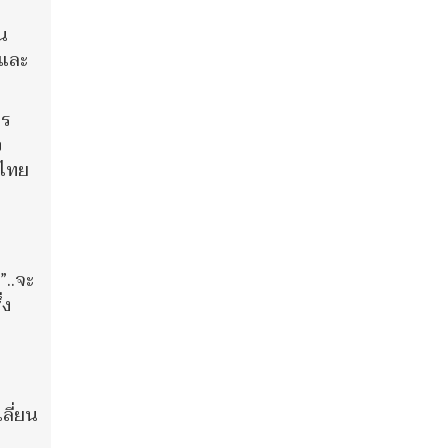
น
.และ
าร
ว
อไทย
”..จะ
่ง
ง
ลี่ยน