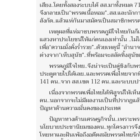
เสียง..โดยทั้งสองระบบได้ สส.มาทั้งหมด 71
จึงกลายเป็น“พรรคเนื้อหอม”..สส.และนักการเ
สังกัด..แล้วแห่กันมาสมัครเป็นสมาชิกพรรค
เหตุผลที่แห่มาซบพรรคภูมิใจไทยกันก็เพร
แสวงหาประโยชน์ให้แก่ตนเองเท่านั้น ..ไม่ได้
เพื่อ“ความมั่งคั่งร่ำรวย”..ด้วยเหตุนี้ “อำนาจ
ต่างจาก“เห็บสุนัข”..ที่พร้อมจะสลัดทิ้งสุนัขต
พรรคภูมิใจไทย..จึงน่าจะเป็นคู่ชิงกับ
ประตูตายไปได้เลย..และพรรคเพื่อไทยจากที่
141 คน..จาก สส.เขต 112 คน..และระบบปาร์ตี้
เนื่องจากพรรคเพื่อไทยได้พิสูจน์ให้เห็
คน..นอกจากจะไม่มีผลงานเป็นที่ปรากฏแล้ว.
ปัญหาด้านความมั่นคงของประเทศ
ปัญหาทางด้านเศรษฐกิจนั้น..เพราะพรร
นโยบายประชานิยมของตน..ทุกโครงการจึงมุ่
โหยหาและฝันเพ้อถึงอดีตสมัยพรรคไทยรักไท