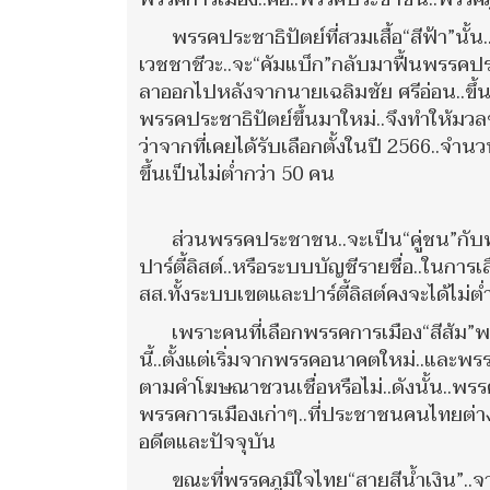
พรรคประชาธิปัตย์ที่สวมเสื้อ“สีฟ้า”นั้น.
เวชชาชีวะ..จะ“คัมแบ็ก”กลับมาฟื้นพรรคประช
ลาออกไปหลังจากนายเฉลิมชัย ศรีอ่อน..ขึ้
พรรคประชาธิปัตย์ขึ้นมาใหม่..จึงทำให้มวลช
ว่าจากที่เคยได้รับเลือกตั้งในปี 2566..จำนว
ขึ้นเป็นไม่ต่ำกว่า 50 คน
ส่วนพรรคประชาชน..จะเป็น“คู่ชน”กับพร
ปาร์ตี้ลิสต์..หรือระบบบัญชีรายชื่อ..ในการเ
สส.ทั้งระบบเขตและปาร์ตี้ลิสต์คงจะได้ไม่ต
เพราะคนที่เลือกพรรคการเมือง“สีส้ม”
นี้..ตั้งแต่เริ่มจากพรรคอนาคตใหม่..และพร
ตามคำโฆษณาชวนเชื่อหรือไม่..ดังนั้น..พร
พรรคการเมืองเก่าๆ..ที่ประชาชนคนไทยต่างก็
อดีตและปัจจุบัน
ขณะที่พรรคภูมิใจไทย“สายสีน้ำเงิน”..จ