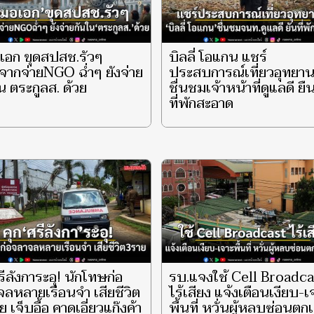
เอก ขุดสปสช.รัวๆ
บิลลี่ โอแกน แชร์
ากจ่ายNGO ฉ่ำๆ ยังจ่าย
ประสบการณ์เที่ยวอุทยา
น ตระกูลส. ด้วย
ชื่นชมเจ้าหน้าที่ดูแลดี ยื
ที่พักสะอาด
รีลังการะอุ! นักโทษก่อ
รบ.แจงใช้ Cell Broadca
ลหลายเรือนจำ เสียชีวิต
ไร้เสียง แจ้งเตือนเงียบ-เ
ย เจ็บอื้อ คาดเอี่ยวแก๊งค้า
พื้นที่ หวั่นผู้หลบซ่อนตก