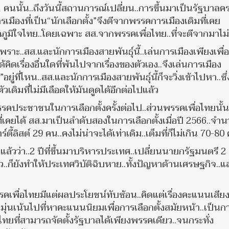
 คนนั้น..ถึงวันนี้สถานการณ์เปลี่ยน..การขึ้นมาเป็นรัฐบาลคร
มืองที่เป็น“นักเลือกตั้ง”จึงตีจากพรรคการเมืองเดิมที่เคย
ภูมิใจไทย..โดยเฉพาะ สส.จากพรรคเพื่อไทย..ที่จะตีจากมาไม
าะ..สส.และนักการเมืองสายพันธุ์นี้..เล่นการเมืองเพียงเพื่อ
คิดเรื่องอื่นใดที่พ้นไปจากเรื่องของตัวเอง..จึงเล่นการเมือง
”อยู่ที่ไหน..สส.และนักการเมืองสายพันธุ์นี้ก็จะวิ่งเข้าไปหา..ซึ่
ัวเดิมที่ไม่มีเลือดให้มันดูดได้อีกต่อไปแล้ว
พรรคประชาชนในการเลือกตั้งครั้งต่อไป..ส่วนพรรคเพื่อไทยนั้
เคยได้ สส.มาเป็นลำดับสองในการเลือกตั้งเมื่อปี 2566..จำ
ลิสต์ 29 คน..คงไม่น่าจะได้เท่าเดิม..เต็มที่ก็ไม่เกิน 70-80
นแล้วว่า..2 ปีที่ขึ้นมาบริหารประเทศ..เปลี่ยนนายกรัฐมนตรี 2
.ก็ยังทำให้ประเทศวิบัติฉิบหาย..ทั้งปัญหาด้านเศรษฐกิจ..แ
คเพื่อไทยมีแต่ผลประโยชน์ทับซ้อน..คิดแต่เรื่องคะแนนเสีย
นเน้นไปที่หาคะแนนนิยมเพื่อการเลือกตั้งสมัยหน้า..เป็นก
ยที่สามารถจัดตั้งรัฐบาลได้เพียงพรรคเดียว..จนกระทั่ง