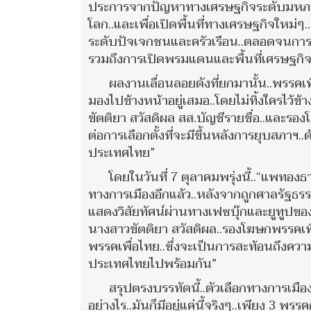
ประการจากปัญหาทางเศรษฐกิจระดับมหภาค.
โลก..และเพื่อเปิดพื้นที่ทางเศรษฐกิจใหม่
ระดับปัจเจกชนและครัวเรือน..ตลอดจนการ
รวมถึงการเปิดพรมแดนและพื้นที่เศรษฐกิ
ผลงานเลื่อนลอยดังที่ยกมานั้น..พรรคเพ
มองไปข้างหน้าอยู่เสมอ..โดยไม่ทิ้งใครไว้ข้า
ขัตติยา สวัสดิผล สส.บัญชีรายชื่อ..และรอ
ต่อการเลือกตั้งที่จะมีขึ้นหลังการยุบสภาฯ..
ประเทศไทย”
โดยในวันที่ 7 ตุลาคมพรุ่งนี้..“แพทองธ
ทางการเมืองอีกแล้ว..หลังจากถูกศาลรัฐธ
แสดงวิสัยทัศน์ผ่านทางเฟซบุ๊กและยูทูปของพ
นางสาวขัตติยา สวัสดิผล..รองโฆษกพรรคเพื่อ
พรรคเพื่อไทย..ซึ่งจะเป็นการสะท้อนถึงความ
ประเทศไทยไปพร้อมกัน”
สรุปตรงบรรทัดนี้..ตัวเลือกทางการเมือง
อย่างไร..มันก็มีอยู่แค่นี้จริงๆ..เพียง 3 