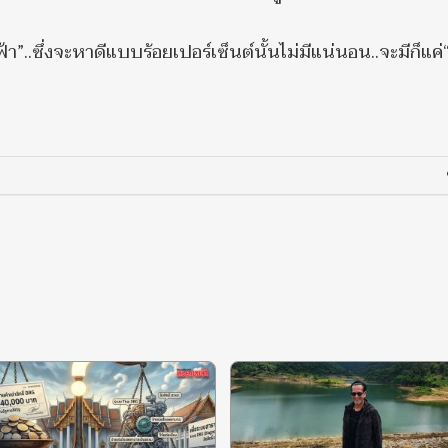
ฟ้า”..ซึ่งจะหาดีแบบร้อยเปอร์เซ็นต์นั้นไม่มีแน่นอน..จะมีก็แค่