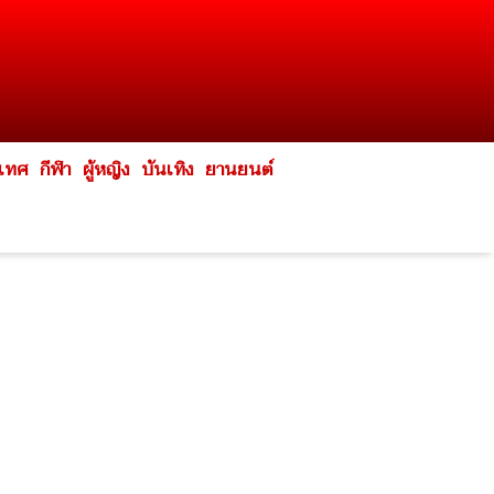
ะเทศ
กีฬา
ผู้หญิง
บันเทิง
ยานยนต์