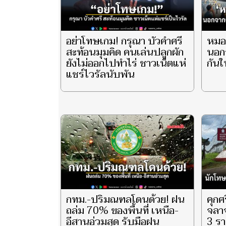
อย่าโทษเกม! กรุณา บัวคำศรี
หมอ
สะท้อนมุมคิด คนเล่นปลูกผัก
นอกจ
ยังไม่ออกไปทำไร่ ชาวเน็ตแห่
กันใ
แชร์ไวรัลนับพัน
กทม.-ปริมณฑลโดนด้วย! ฝน
คุกศ
ถล่ม 70% ของพื้นที่ เหนือ-
จลาจ
อีสานอ่วมสุด รับมือฝน
3 รา