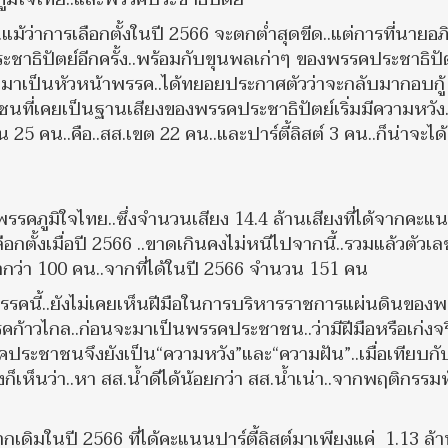
.แม้ว่าการเลือกตั้งในปี 2566 จะตกต่ำสุดขีด..แต่การที่นายอภิส
าธิปัตย์อีกครั้ง..พร้อมกับขุนพลเก่าๆ ของพรรคประชาธิปัตย์
นมาเป็นหัวหน้าพรรค..ได้ทยอยประกาศตัวว่าจะกลับมากอบกู้
นที่เคยเป็นฐานเสียงของพรรคประชาธิปัตย์เริ่มมีความหวัง..
น 25 คน..คือ..สส.เขต 22 คน..และปาร์ตี้ลิสต์ 3 คน..ก็น่าจะได้
รคภูมิใจไทย..ซึ่งจำนวนเสียง 14.4 ล้านเสียงที่ได้จากคะแ
ลือกตั้งเมื่อปี 2566 ..ขาดเกินคงไม่หนีไปจากนี้..รวมแล้วตัวเล
่ำกว่า 100 คน..จากที่ได้ในปี 2566 จำนวน 151 คน
พรรคนี้..ยังไม่เคยเห็นฝีมือในการบริหารราชการแผ่นดินของ
รคก้าวไกล..ก่อนจะมาเป็นพรรคประชาชน..ว่ามีฝีมือหรือเก่งจร
รคประชาชนจึงยังเป็น“ความหวัง”และ“ความฝัน”..เมื่อเทียบกั
เห็นว่า..หา สส.น้ำดีได้น้อยกว่า สส.น้ำเน่า..จากพฤติกรรมท
ากเดิมในปี 2566 ที่ได้คะแนนปาร์ตี้ลิสต์มาเพียงแค่ 1.13 ล้