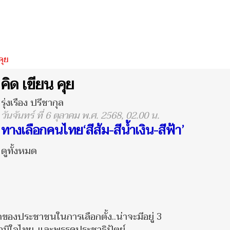
คุย
คิด เขียน คุย
รุ่งเรือง ปรีชากุล
วันจันทร์ ที่ 6 ตุลาคม พ.ศ. 2568, 02.00 น.
ทางเลือกคนไทย‘สีส้ม-สีน้ำเงิน-สีฟ้า’
ดูทั้งหมด
อกของประชาชนในการเลือกตั้ง..น่าจะมีอยู่ 3
ูมิใจไทย..และพรรคประชาธิปัตย์