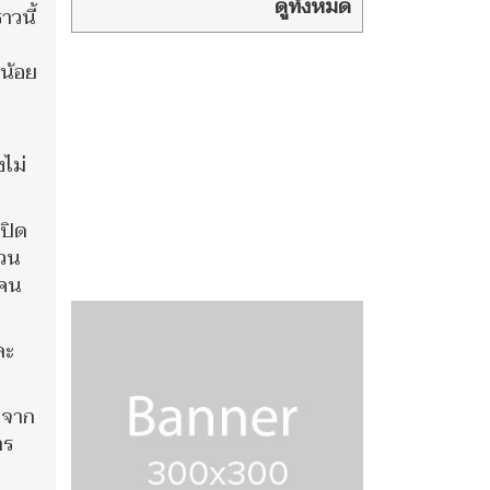
ปูพรมตรวจ
ดูทั้งหมด
าวนี้
อาวุธ-ยา ล็อกพื้นที่เสี่ยง สกัด
พฤติกรรมเลียนแบบ
่น้อย
งไม่
นปิด
นวน
 คน
ละ
งจาก
าร