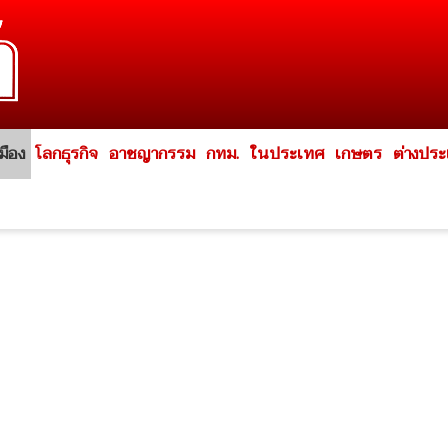
มือง
โลกธุรกิจ
อาชญากรรม
กทม.
ในประเทศ
เกษตร
ต่างปร