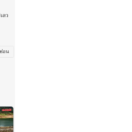
“เลว
ซ่อน