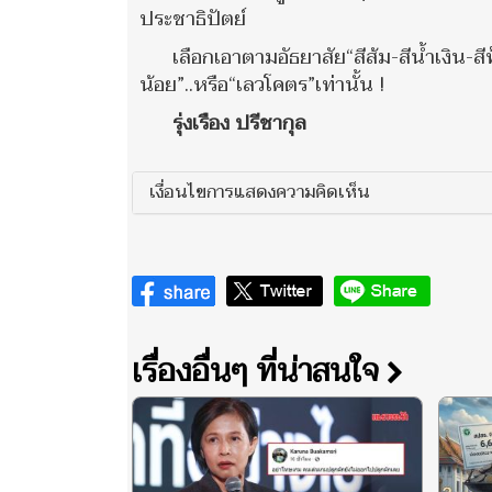
ประชาธิปัตย์
เลือกเอาตามอัธยาสัย“สีส้ม-สีน้ำเงิน-สี
น้อย”..หรือ“เลวโคตร”เท่านั้น !
รุ่งเรือง ปรีชากุล
เงื่อนไขการแสดงความคิดเห็น
เรื่องอื่นๆ ที่น่าสนใจ