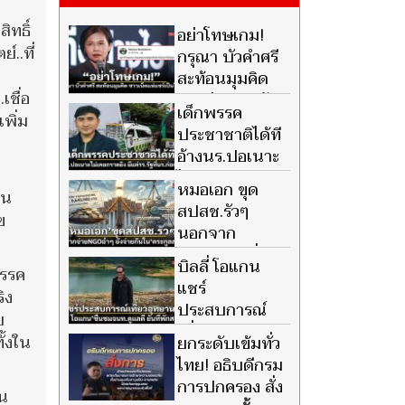
ิทธิ์
อย่าโทษเกม!
..ที่
กรุณา บัวคำศรี
สะท้อนมุมคิด
เชื่อ
คนเล่นปลูกผัก
เด็กพรรค
เพิ่ม
ยังไม่ออกไปทำไร่ ชาวเน็ตแห่
ประชาชาติได้ที
แชร์ไวรัลนับพัน
อ้างนร.ปอเนาะ
ไม่เคยก่อเหตุก
หมอเอก ขุด
นน
ราดยิง ซัดมีแต่โรงเรียนรัฐ
สปสช.รัวๆ
ข
นอกจาก
จ่ายNGO ฉ่ำๆ
บิลลี่ โอแกน
พรรค
ยังจ่ายกันใน ตระกูลส. ด้วย
แชร์
ิง
ประสบการณ์
บ
เที่ยวอุทยานฯ
ั้งใน
ยกระดับเข้มทั่ว
ชื่นชมเจ้าหน้าที่ดูแลดี ยืนยัน
ไทย! อธิบดีกรม
ที่พักสะอาด
การปกครอง สั่ง
าน