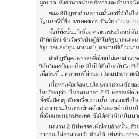
ผูกขาด..ทั้งอำนาจฝ่ายบริหารและอำนาจนิต
ขณะที่ปัญหาด้านความมั่นคงที่ทำให้ไท
รัฐมนตรีที่ชื่อ“แพทองธาร ชินวัตร”อ่อนป
ทั้งนี้ทั้งนั้น..ก็เนื่องจากผลประโยชน์ท
มี“ทักษิณ ชินวัตร”เป็นผู้ชักใยรัฐบาลและน
รัฐบาลและ“ฮุน มาเนต”บุตรชายที่เป็นนาย
สำคัญที่สุด..พรรคเพื่อไทยไม่เคยสำรว
วิสัย”มองปัญหาโดยที่ไม่ได้ยึดโยงกับ“ภววิ
เมื่อวันที่ 1 ตุลาคมที่ผ่านมา..โดยประกาศ
เนื้อหาเพ้อเจ้อแบบโฆษณาชวนเชื่อของ
ไทย”ระบุว่า..“ในระยะเวลา 2 ปี..พรรคเพื
ตั้งซึ่งมีอายุเพียงครึ่งเทอมนั้น..พรรคเพื่
ประชาชน..ในการเข้าผลักดันและดำเนินนโ
ทั้งในและนอกประเทศ..ซึ่งได้ดำเนินนโยบ
ผลงาน 2 ปีที่พรรคเพื่อไทยอ้างนั้น..ล
อากาศ..ไม่สามารถจับต้องได้..เช่นว่า..การ