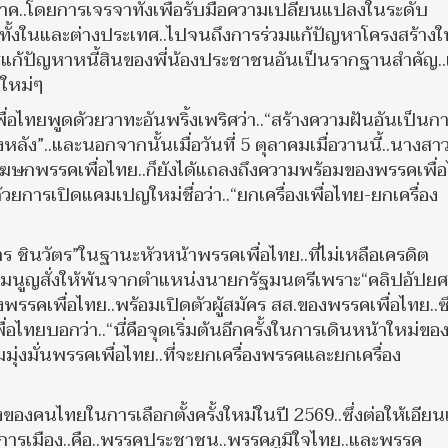
.โดยการเจรจาทั้งเพื่อรับมือความเปลี่ยนแปลงในระดับ
ๆ..ทั้งในและต่างประเทศ..ไปจนถึงการร่วมแก้ปัญหาโครงสร้างใ
แก้ปัญหาหนี้สินของพี่น้องประชาชนอันเป็นรากฐานสำคัญ.
จใหม่ๆ
ื่อไทยพูดด้วยวาทะอันพริ้งเพริศว่า..“สร้างความฝันอันเป็นก
งหลัง”..และนอกจากนั้นเมื่อวันที่ 5 ตุลาคมเมื่อวานนี้..นางสา
งโฆษกพรรคเพื่อไทย..ก็ยังได้แถลงถึงความพร้อมของพรรคเพื่
ด้วยการเปิดแคมเปญใหม่ชื่อว่า..“ยกเครื่องเพื่อไทย-ยกเครื่อง
าร ชินวัตร”ในฐานะหัวหน้าพรรคเพื่อไทย..ที่ไม่เหลือเครดิต
รรมนูญสั่งให้พ้นจากตำแหน่งนายกรัฐมนตรีเพราะ“คลิปอัปยศ
รรคเพื่อไทย..พร้อมเปิดตัวผู้สมัคร สส.ของพรรคเพื่อไทย..ซึ
ไทยบอกว่า..“นี่คือจุดเริ่มต้นอีกครั้งในการเดินหน้าใหม่ขอ
มุ่งมั่นพรรคเพื่อไทย..ที่จะยกเครื่องพรรคและยกเครื่อง
ของคนไทยในการเลือกตั้งครั้งใหม่ในปี 2569..ซึ่งต่อให้เอียนเ
พรรคการเมือง..คือ..พรรคประชาชน..พรรคภูมิใจไทย..และพรรค