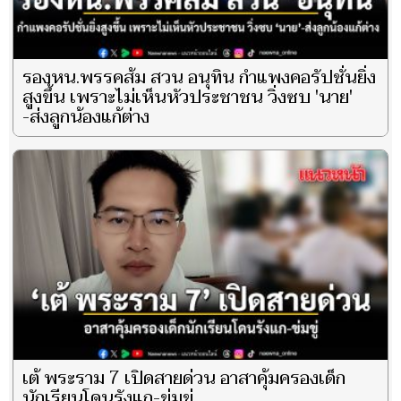
รองหน.พรรคส้ม สวน อนุทิน กำแพงคอรัปชั่นยิ่ง
สูงขึ้น เพราะไม่เห็นหัวประชาชน วิ่งซบ 'นาย'
-ส่งลูกน้องแก้ต่าง
เต้ พระราม 7 เปิดสายด่วน อาสาคุ้มครองเด็ก
นักเรียนโดนรังแก-ข่มขู่