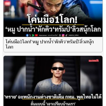
โค่นมือ1โลก!‘หมู ปากน้ำ’หักคิว‘ทรัมป์’ลิ่วสนุ้ก
โลก