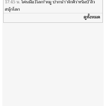
เปลี่ยนขั้ว
17:45 น.
โค่นมือ1โลก!‘หมู ปากน้ำ’หักคิว‘ทรัมป์’ลิ่ว
สนุ้กโลก
ดูทั้งหมด