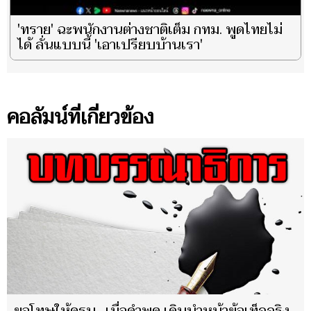
'ทราย' ฉะพนักงานต่างชาติเต็ม กทม. พูดไทยไม่
ได้ ลั่นแบบนี้ 'เอาเปรียบบ้านเรา'
คอลัมน์ที่เกี่ยวข้อง
ขอโทษให้ครบ…เมื่อคำพูด เดินนำหน้าข้อเท็จจริง