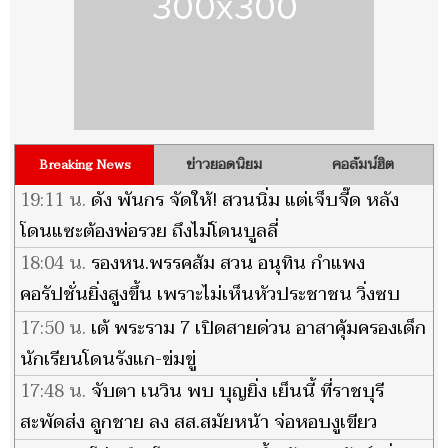
ข่าวยอดนิยม
คอลัมน์ฮิต
Breaking News
19:11 น.
ดัง พันกร จัดให้! สวนนิ่ม แต่เจ็บจี๊ด หลัง
โดนแซะต้องพ่อรวย ถึงไม่โดนบูลลี่
18:04 น.
รองหน.พรรคส้ม สวน อนุทิน กำแพง
คอรัปชั่นยิ่งสูงขึ้น เพราะไม่เห็นหัวประชาชน วิ่งซบ
'นาย' -ส่งลูกน้องแก้ต่าง
17:50 น.
เต้ พระราม 7 เปิดสายด่วน อาสาคุ้มครองเด็ก
นักเรียนโดนรังแก-ข่มขู่
17:48 น.
จับตา เนวิน พบ บุญยิ่ง เย็นนี้ ที่ราชบุรี
สะพัดส่ง ลูกชาย ลง สส.สมัยหน้า จ่อหอบงูเขียว