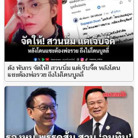
ดัง พันกร จัดให้! สวนนิ่ม แต่เจ็บจี๊ด หลังโดน
แซะต้องพ่อรวย ถึงไม่โดนบูลลี่