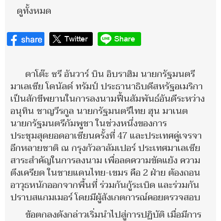
ดูทั้งหมด
ดาโต๊ะ ซรี อันวาร์ บิน อิบราฮิม นายกรัฐมนตรี
มาเลเซีย โดนัลด์ ทรัมป์ ประธานาธิบดีสหรัฐอเมริกา
เป็นสักขีพยานในการลงนามฟื้นสัมพันธ์อันดีระหว่าง
อนุทิน ชาญวีรกูล นายกรัฐมนตรีไทย ฮุน มาเนต
นายกรัฐมนตรีกัมพูชา ในช่วงหนึ่งของการ
ประชุมสุดยอดอาเซียนครั้งที่ 47 และประเทศคู่เจรจา
อีกหลายชาติ ณ กรุงกัวลาลัมเปอร์ ประเทศมาเลเซีย
สาระสำคัญในการลงนาม เพื่อลดความขัดแย้ง ความ
ตึงเครียด ในชายแดนไทย-เขมร คือ 2 ฝ่าย ต้องถอน
อาวุธหนักออกจากพื้นที่ ร่วมกันกู้ระเบิด และร่วมกัน
ปราบสแกมเมอร์ โดยมีผู้สังเกตการณ์คอยตรวจสอบ
ข้อตกลงดังกล่าวเริ่มนำไปสู่การปฏิบัติ เมื่อมีการ