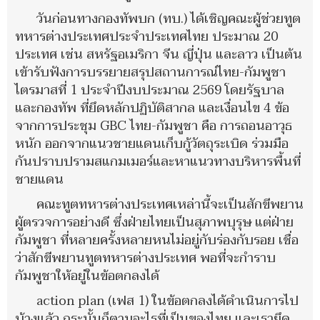
วันก่อนทางกองทัพบก (ทบ.) ได้เชิญคณะผู้ช่วยทูต
ทหารต่างประเทศประจำประเทศไทย ประมาณ 20
ประเทศ เช่น สหรัฐอเมริกา จีน ญี่ปุ่น และลาว เป็นต้น
เข้ารับฟังการบรรยายสรุปสถานการณ์ไทย-กัมพูชา
ไตรมาสที่ 1 ประจำปีงบประมาณ 2569 โดยรัฐบาล
และกองทัพ ที่ยึดหลักปฏิบัติสากล และเงื่อนไข 4 ข้อ
จากการประชุม GBC ไทย-กัมพูชา คือ การถอนอาวุธ
หนัก ออกจากแนวชายแดนเก็บกู้วัตถุระเบิด ร่วมมือ
กันปราบปรามสแกมเมอร์และหาแนวทางบริหารพื้นที่
ชายแดน
คณะทูตทหารต่างประเทศเหล่านี้จะเป็นสักขีพยาน
ผู้ตรวจการอย่างดี ซึ่งฝ่ายไทยเป็นสุภาพบุรุษ แต่ฝ่าย
กัมพูชา ที่หลายครั้งหลายหนไม่อยู่กับร่องกับรอย เชื่อ
ว่าสักขีพยานทูตทหารต่างประเทศ พอที่จะกำราบ
กัมพูชาให้อยู่ในข้อตกลงได้
action plan (เฟส 1) ในข้อตกลงได้ดำเนินการไป
บ้างแล้ว กระนั้นก็ตามอะไรที่เป็นของไทย และเรายึด