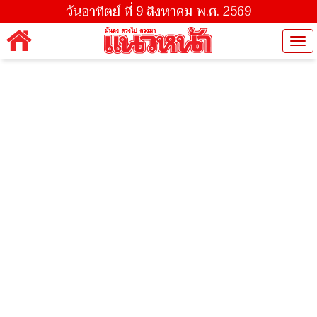
วันอาทิตย์ ที่ 9 สิงหาคม พ.ศ. 2569
Tog
nav