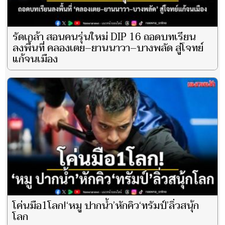
รัดเกล้า สอนคนรุ่นใหม่ DIP 16 ถอดบทเรียน
ลงพื้นที่ คลองเตย–ยานนาวา–บางพลัด สู่โจทย์
แก้จนเมือง
โค่นมือ1โลก!‘หมู ปากน้ำ’หักคิว‘ทรัมป์’ลิ่วสนุ้ก
โลก