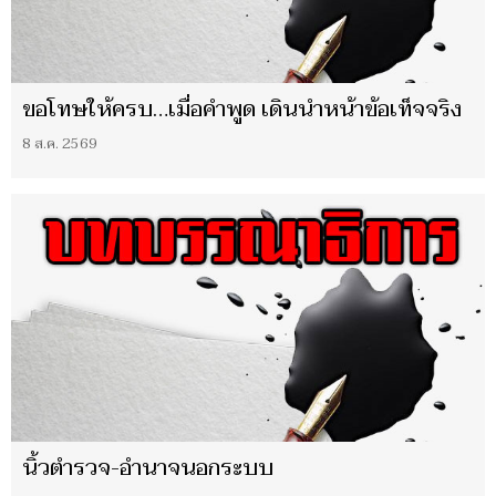
ขอโทษให้ครบ…เมื่อคำพูด เดินนำหน้าข้อเท็จจริง
8 ส.ค. 2569
นิ้วตำรวจ-อำนาจนอกระบบ