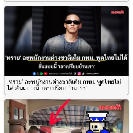
'ทราย' ฉะพนักงานต่างชาติเต็ม กทม. พูดไทยไม่
ได้ ลั่นแบบนี้ 'เอาเปรียบบ้านเรา'