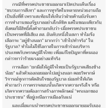
กรณีที่พรรคประชาชนออกมาเปิดประเด็นเรื่อง
“ขบวนการสีเทา” และการทุจริตในหลายหน่วยงานถือ
เป็นสิ่งที่ดี เพราะสะท้อนให้เห็นว่าฝ่ายค้านยังจับตา
การทำงานของรัฐบาลอย่างใกล้ชิด แต่ในขณะเดียวกัน
สังคมก็มีสิทธิ์ตั้งคำถามกลับว่า-เมื่อพรรคประชาชน
เป็นพรรคที่มีเสียง สส. อันดับหนึ่งในสภา ทำไมจึง
เลือกจะ “อยู่ข้างนอก” มากกว่า “เข้าไปทำจริง” ใน
รัฐบาล? ทำไมไม่ใช้โอกาสในการเข้าร่วมบริหาร
ประเทศกับพรรคภูมิใจไทย เพื่อแก้ไขปัญหาที่ตนเอง
กล่าวหาว่าร้ายแรงอย่างแท้จริง
การเลือก “ยกมือให้ภูมิใจไทยเป็นรัฐบาลเสียงข้าง
น้อย” แล้วตัวเองถอยออกไปอยู่วงนอก คอยวิพากษ์
วิจารณ์ทุกการตัดสินใจของรัฐบาล ย่อมทำให้เกิด
คำถามว่า การตรวจสอบนั้นเกิดจากความจริงใจ หรือ
เกิดจากความต้องการสร้างภาพลักษณ์ “พระเอกของ
ประชาชน” ที่อยู่เหนือการเมืองกันแน่
และเมื่อแกนนำพรรคประชาชนออกมายอมรับเอง