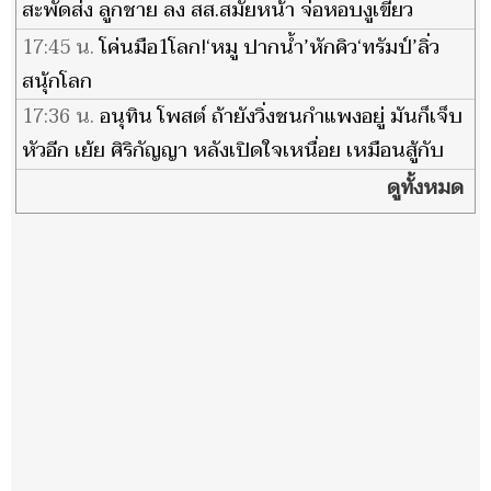
สะพัดส่ง ลูกชาย ลง สส.สมัยหน้า จ่อหอบงูเขียว
เปลี่ยนขั้ว
17:45 น.
โค่นมือ1โลก!‘หมู ปากน้ำ’หักคิว‘ทรัมป์’ลิ่ว
สนุ้กโลก
17:36 น.
อนุทิน โพสต์ ถ้ายังวิ่งชนกำแพงอยู่ มันก็เจ็บ
หัวอีก เย้ย ศิริกัญญา หลังเปิดใจเหนื่อย เหมือนสู้กับ
กำแพง
ดูทั้งหมด