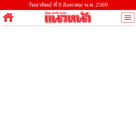
วันอาทิตย์ ที่ 9 สิงหาคม พ.ศ. 2569
Tog
nav