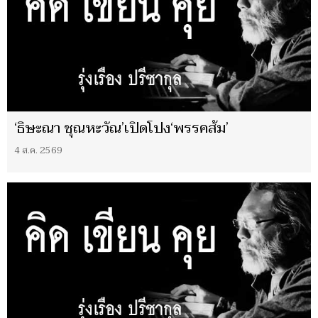
‘ธิษะณา ชุณหะวัณ’เปิดโปง‘พรรคส้ม’
4 ส.ค. 2569