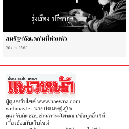
สหรัฐฯ‘ถังแตก’หนี้ท่วมหัว
29 ก.ค. 2569
ผู้ดูแลเว็บไซต์ www.naewna.com
webmaster นายปรเมษฐ์ ภู่โต
ดูแลรับผิดชอบข่าว/ภาพ/โฆษณา/ข้อมูลอื่นๆที่
เกี่ยวข้องกับเว็บไซต์