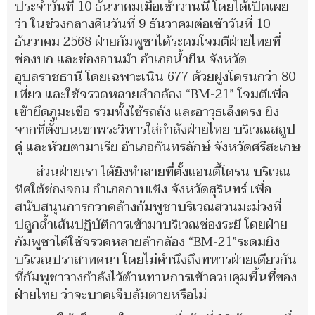
ประจำวันที่ 10 ธันวาคมเมื่อเช้าวานนี้ โดยได้เปิดเผย
ว่า ในช่วงกลางคืนวันที่ 9 ธันวาคมต่อเช้าวันที่ 10
ธันวาคม 2568 ฝ่ายกัมพูชาได้ระดมโจมตีฝ่ายไทยที่
ช่องบก และช่องอานม้า อำเภอน้ำยืน จังหวัด
อุบลราชธานี โดยเฉพาะเนิน 677 ด้วยฝูงโดรนกว่า 80
เที่ยว และใช้จรวดหลายลำกล้อง “BM-21” โจมตีเพื่อ
เข้ายึดภูมะเขือ รวมทั้งใช้รถถัง และอาวุธเล็งตรง ยิง
จากที่ตั้งบนเขาพระวิหารใส่กำลังฝ่ายไทย บริเวณสถูป
คู่ และห้วยตามาเรีย อำเภอกันทรลักษ์ จังหวัดศรีสะเกษ
ส่วนฝ่ายเรา ได้ยิงทำลายที่ตั้งแอนตี้โดรน บริเวณ
ทิศใต้ช่องจอม อำเภอกาบเชิง จังหวัดสุรินทร์ เพื่อ
สนับสนุนการกวาดล้างกัมพูชาบริเวณสวนมะม่วงที่
ปลูกล้ำเส้นปฏิบัติการเข้ามาบริเวณช่องระยี โดยฝ่าย
กัมพูชาได้ใช้จรวดหลายลำกล้อง “BM-21”ระดมยิง
บริเวณปราสาทคนา โดยไม่คำนึงถึงทหารฝ่ายเดียวกัน
ที่กัมพูชาวางกำลังไว้ต้านทานการเข้าควบคุมพื้นที่ของ
ฝ่ายไทย ว่าจะบาดเจ็บล้มตายหรือไม่