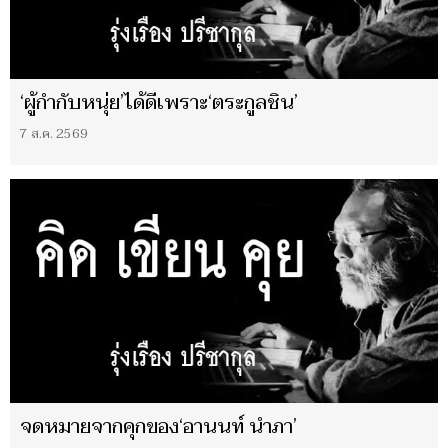
‘ผู้กำกับหนุ่ย’ได้ดีเพราะ‘ตระกูลชิน’
7 ส.ค. 2569
จดหมายจากคุกของ‘อานนท์ นำภา’