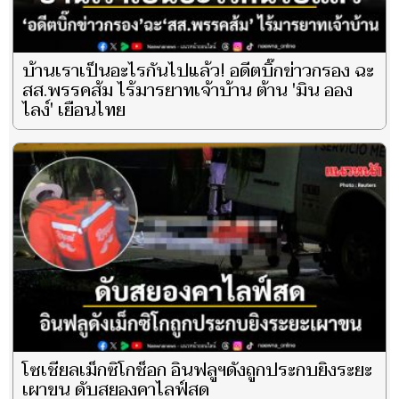
บ้านเราเป็นอะไรกันไปแล้ว! อดีตบิ๊กข่าวกรอง ฉะ
สส.พรรคส้ม ไร้มารยาทเจ้าบ้าน ต้าน 'มิน ออง
ไลง์' เยือนไทย
โซเชียลเม็กซิโกช็อก อินฟลูฯดังถูกประกบยิงระยะ
เผาขน ดับสยองคาไลฟ์สด