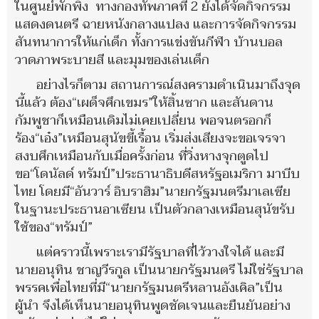
ในศูนย์พักพิง ทางกองทัพภาคที่ 2 ยังได้จัดกิจกรรม
แสดงดนตรี ฉายหนังกลางแปลง และการจัดกิจกรรม
สันทนาการให้แก่เด็ก ทั้งการแข่งขันกีฬา บ้านบอล
วาดภาพระบายสี และมุมของเล่นเด็ก
อย่างไรก็ตาม สถานการณ์สงครามดำเนินมาถึงจุด
นี้แล้ว ต้อง“เผด็จศึกเขมร”ให้สิ้นซาก และสันดาน
กัมพูชาก็เหมือนเดิมไม่เคยเปลี่ยน พอจนตรอกก็
ร้อง“เอ๋ง”เหมือนสุนัขขี้เรื้อน เริ่มส่งเสียงจะขอเจรจา
สงบศึกเหมือนกับเมื่อครั้งก่อน ที่วิ่งหางจุกตูดไป
ขอ“โดนัลด์ ทรัมป์”ประธานาธิบดีสหรัฐอเมริกา มาบีบ
ไทย โดยมี“อันวาร์ อิบราฮิม”นายกรัฐมนตรีมาเลเซีย
ในฐานะประธานอาเซียน เป็นตัวกลางเหมือนสุนัขรับ
ใช้ของ“ทรัมป์”
แต่คราวนี้เพราะเรามีรัฐบาลที่ไว้วางใจได้ และมี
นายอนุทิน ชาญวีรกูล เป็นนายกรัฐมนตรี ไม่ใช่รัฐบาล
พรรคเพื่อไทยที่มี“นายกรัฐมนตรีหลานอังเคิล”เป็น
ผู้นำ จึงได้เห็นนายอนุทินพูดชัดเจนและยืนยันอย่าง