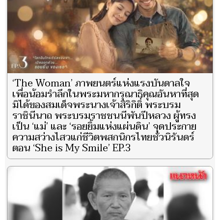
‘The Woman’ ภาพยนตร์แห่งแรงบันดาลใจ
เพื่อน้อมรำลึกในพระมหากรุณาธิคุณอันหาที่สุด
มิได้ของสมเด็จพระนางเจ้าสิริกิติ์ พระบรม
ราชินีนาถ พระบรมราชชนนีพันปีหลวง ผู้ทรง
เป็น ‘แม่’ และ ‘รอยยิ้มแห่งแผ่นดิน’ จุดประกาย
ความสว่างไสวแก่ชีวิตพสกนิกรไทยชั่วนิรันดร์
ตอน ‘She is My Smile’ EP.3