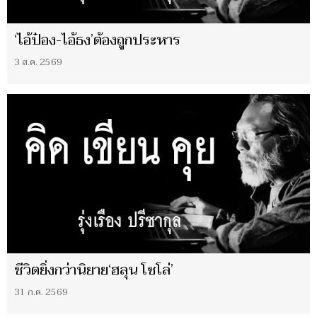
‘ไอ้ป๋อง-ไอ้ธง’ต้องถูกประหาร
3 ส.ค. 2569
ชีวิตยิ่งกว่านิยาย‘ฮลุน โซโล่’
31 ก.ค. 2569