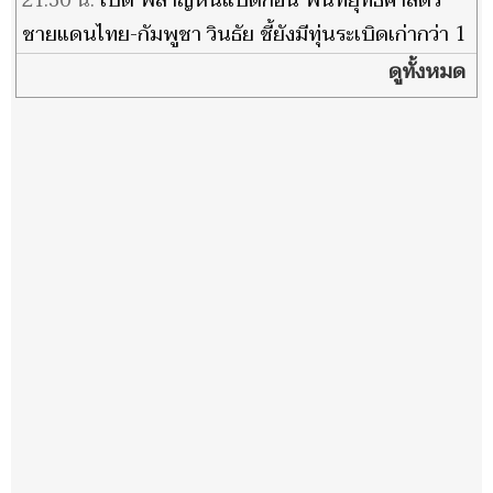
21:30 น.
เปิด พลาญหินแปดก้อน พื้นที่ยุทธศาสตร์
ชายแดนไทย-กัมพูชา วินธัย ชี้ยังมีทุ่นระเบิดเก่ากว่า 1
พัน ตร.กม.
ดูทั้งหมด