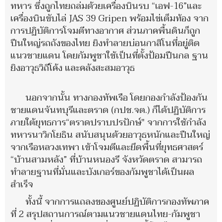
ทหาร ซึ่งถูกไทยถล่มด้วยเครื่องบินรบ “เอฟ-16”และ
เครื่องบินขับไล่ JAS 39 Gripen พร้อมไข่เต็มท้อง จาก
การปฏิบัติการโจมตีทางอากาศ ส่วนภาคพื้นดินก็ถูก
ปืนใหญ่รถถังของไทย ยิงทำลายบ่อนกาสิโนที่อยู่ติด
แนวชายแดน โดยกัมพูชาใช้เป็นที่ตั้งป้อมปืนกล ฐาน
ยิงอาวุธวิถีโค้ง และคลังสะสมอาวุธ
นอกจากนั้น ทางกองทัพเรือ โดยกองกำลังป้องกัน
ชายแดนจันทบุรีและตราด (กปช.จต.) ก็ได้ปฏิบัติการ
ภายใต้ยุทธการ“ตราดปราบปรปักษ์" จากการใช้กำลัง
ทหารนาวิกโยธิน สนับสนุนด้วยอาวุธหนักและปืนใหญ่
จากเรือหลวงเทพา เข้าโจมตีและยึดพื้นที่ยุทธศาสตร์
“บ้านสามหลัง” ที่บ้านหนองรี จังหวัดตราด สามารถ
ทำลายฐานที่มั่นและบังเกอร์ของกัมพูชาได้เป็นผล
สำเร็จ
ทั้งนี้ จากการแถลงของศูนย์ปฏิบัติการกองทัพภาค
ที่ 2 สรุปสถานการณ์ตามแนวชายแดนไทย-กัมพูชา