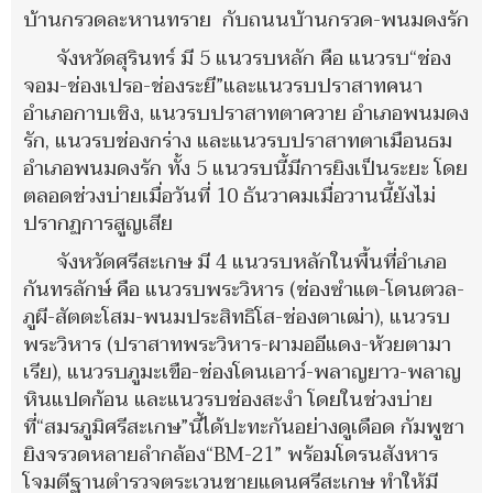
บ้านกรวดละหานทราย กับถนนบ้านกรวด-พนมดงรัก
จังหวัดสุรินทร์ มี 5 แนวรบหลัก คือ แนวรบ“ช่อง
จอม-ช่องเปรอ-ช่องระยี”และแนวรบปราสาทคนา
อำเภอกาบเชิง, แนวรบปราสาทตาควาย อำเภอพนมดง
รัก, แนวรบช่องกร่าง และแนวรบปราสาทตาเมือนธม
อำเภอพนมดงรัก ทั้ง 5 แนวรบนี้มีการยิงเป็นระยะ โดย
ตลอดช่วงบ่ายเมื่อวันที่ 10 ธันวาคมเมื่อวานนี้ยังไม่
ปรากฏการสูญเสีย
จังหวัดศรีสะเกษ มี 4 แนวรบหลักในพื้นที่อำเภอ
กันทรลักษ์ คือ แนวรบพระวิหาร (ช่องซำแต-โดนตวล-
ภูผี-สัตตะโสม-พนมประสิทธิโส-ช่องตาเฒ่า), แนวรบ
พระวิหาร (ปราสาทพระวิหาร-ผามออีแดง-ห้วยตามา
เรีย), แนวรบภูมะเขือ-ช่องโดนเอาว์-พลาญยาว-พลาญ
หินแปดก้อน และแนวรบช่องสะงำ โดยในช่วงบ่าย
ที่“สมรภูมิศรีสะเกษ”นี้ได้ปะทะกันอย่างดูเดือด กัมพูชา
ยิงจรวดหลายลำกล้อง“BM-21” พร้อมโดรนสังหาร
โจมตีฐานตำรวจตระเวนชายแดนศรีสะเกษ ทำให้มี