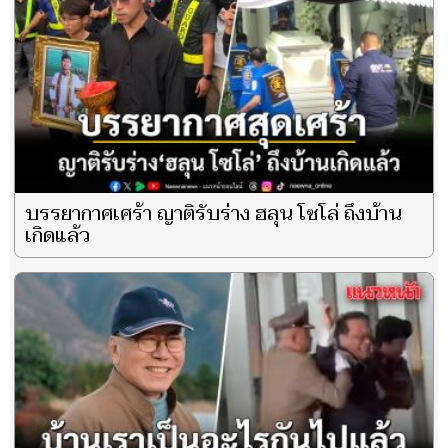
บรรยากาศเศร้า ญาติรับร่าง ฮลุน โซโล่ ถึงบ้าน
เกิดแล้ว