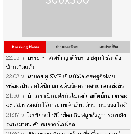
ข่าวยอดนิยม
คอลัมน์ฮิต
Breaking News
22:15 น.
บรรยากาศเศร้า ญาติรับร่าง ฮลุน โซโล่ ถึง
บ้านเกิดแล้ว
22:02 น.
นายกฯ ชู SME เป็นหัวใจเศรษฐกิจไทย
พร้อมเป็น ลมใต้ปีก ยกระดับขีดความสามารถแข่งขัน
เติบโตยั่งยืน
21:56 น.
บ้านเราเป็นอะไรกันไปแล้ว! อดีตบิ๊กข่าวกรอง
ฉะ สส.พรรคส้ม ไร้มารยาทเจ้าบ้าน ต้าน 'มิน ออง ไลง์'
เยือนไทย
21:37 น.
โซเชียลเม็กซิโกช็อก อินฟลูฯดังถูกประกบยิง
ระยะเผาขน ดับสยองคาไลฟ์สด