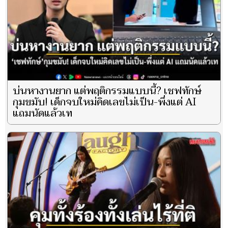
บ่นหางานยาก แต่พฤติกรรมแบบนี้? เชฟทักษ์
กุมขมับ! เด็กจบใหม่คิดเลขไม่เป็น-พึ่งแต่ AI
แถมนัดแล้วเท