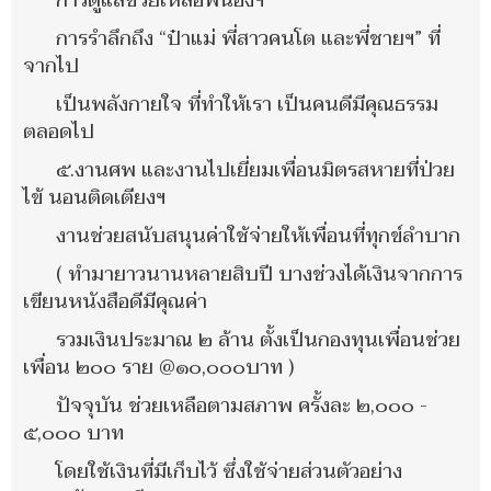
การดูแลช่วยเหลือพี่น้องฯ
การรำลึกถึง “ป๋าแม่ พี่สาวคนโต และพี่ชายฯ” ที่
จากไป
เป็นพลังกายใจ ที่ทำให้เรา เป็นคนดีมีคุณธรรม
ตลอดไป
๕.งานศพ และงานไปเยี่ยมเพื่อนมิตรสหายที่ป่วย
ไข้ นอนติดเตียงฯ
งานช่วยสนับสนุนค่าใช้จ่ายให้เพื่อนที่ทุกข์ลำบาก
( ทำมายาวนานหลายสิบปี บางช่วงได้เงินจากการ
เขียนหนังสือดีมีคุณค่า
รวมเงินประมาณ ๒ ล้าน ตั้งเป็นกองทุนเพื่อนช่วย
เพื่อน ๒๐๐ ราย @๑๐,๐๐๐บาท )
ปัจจุบัน ช่วยเหลือตามสภาพ ครั้งละ ๒,๐๐๐ -
๕,๐๐๐ บาท
โดยใช้เงินที่มีเก็บไว้ ซึ่งใช้จ่ายส่วนตัวอย่าง