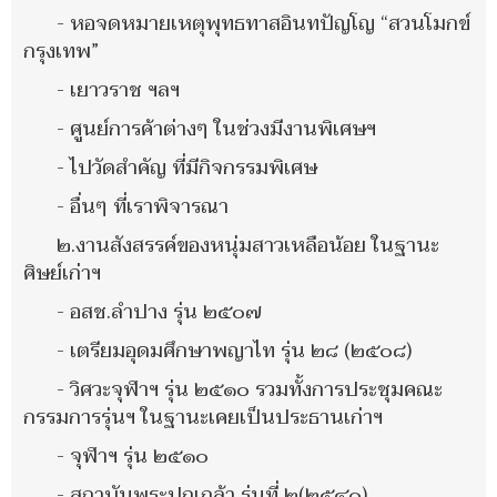
- หอจดหมายเหตุพุทธทาสอินทปัญโญ “สวนโมกข์
กรุงเทพ”
- เยาวราช ฯลฯ
- ศูนย์การค้าต่างๆ ในช่วงมีงานพิเศษฯ
- ไปวัดสำคัญ ที่มีกิจกรรมพิเศษ
- อื่นๆ ที่เราพิจารณา
๒.งานสังสรรค์ของหนุ่มสาวเหลือน้อย ในฐานะ
ศิษย์เก่าฯ
- อสช.ลำปาง รุ่น ๒๕๐๗
- เตรียมอุดมศึกษาพญาไท รุ่น ๒๘ (๒๕๐๘)
- วิศวะจุฬาฯ รุ่น ๒๕๑๐ รวมทั้งการประชุมคณะ
กรรมการรุ่นฯ ในฐานะเคยเป็นประธานเก่าฯ
- จุฬาฯ รุ่น ๒๕๑๐
- สถาบันพระปกเกล้า รุ่นที่ ๒(๒๕๔๐)