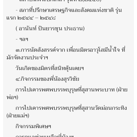
- สภาที่ปรึกษาเศรษฐกิจและสังคมแห่งชาติ รุ่น
แรก ๒๕๔๔ – ๒๕๔๘
( อานันท์ ปันยารชุน ประธาน)
- ฯลฯ
๓.การนัดสังสรรค์จาก เพื่อนมิตรอาวุโสมีน้ำใจ ที่
มักจัดงานประจำฯ
วันเกิดของมิตรที่สนิทคุ้นเคยฯ
๔.กิจกรรมของพี่น้องสุรวิชัย
การไปเคารพศพบรรพบุรุษที่สุสานพระบาท (ฝ่าย
พ่อฯ)
การไปเคารพศพบรรพบุรุษที่สุสานวัดม่อนกระทิง
(ฝ่ายแม่ฯ)
กิจกรรมพิเศษฯ