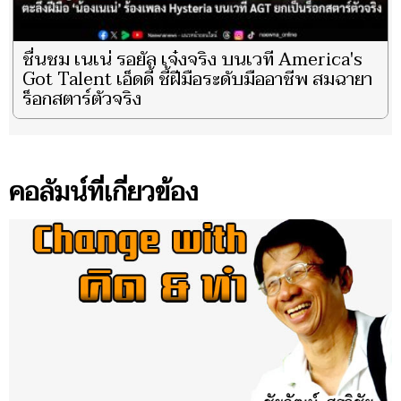
ชื่นชม เนเน่ รอยัล เจ๋งจริง บนเวที America's
Got Talent เอ็ดดี้ ชี้ฝีมือระดับมืออาชีพ สมฉายา
ร็อกสตาร์ตัวจริง
คอลัมน์ที่เกี่ยวข้อง