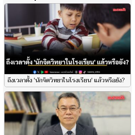
ถึงเวลาตั้ง 'นักจิตวิทยาในโรงเรียน' แล้วหรือยัง?