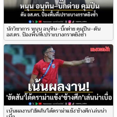
นักวิชาการ หนุน อนุทิน–บิ๊กต่าย คุมปืน–ดัน
อส.ตร. ป้องพื้นที่เปราะบางกราดยิงซ้ำ
เน้นผลงาน!'ฮัดสัน'โต้ดราม่าแข้ง‘ช้างศึก’เล่นน่า
เบื่อ