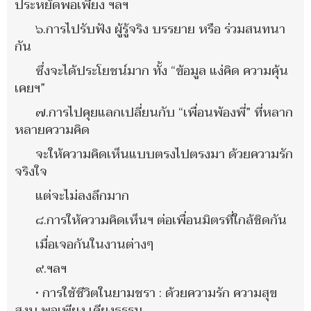
ประหยัดพอเพียง ฯลฯ
๖.การไปรับฟัง ผู้รู้จริง บรรยาย หรือ ร่วมสนทนา
กัน
ซึ่งจะได้ประโยชน์มาก ทั้ง “ข้อมูล แง่คิด ความคุ้น
เคยฯ”
๗.การไปคุยแลกเปลี่ยนกับ “เพื่อนพ้องพี่” ที่หลาก
หลายความคิด
จะให้ความคิดเห็นแบบตรงไปตรงมา ด้วยความรัก
จริงใจ
แต่จะไม่ลงลึกมาก
๘.การให้ความคิดเห็นฯ ต่อเพื่อนมิตรที่ใกล้ชิดกัน
เมื่อเจอกันในงานต่างๆ
๙.ฯลฯ
• การใช้ชีวิตในยามชรา : ด้วยความรัก ความสุข
สงบ พอเพียง เคียงธรรม