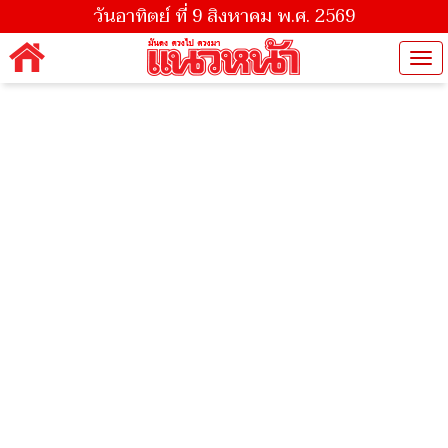
วันอาทิตย์ ที่ 9 สิงหาคม พ.ศ. 2569
Tog
nav