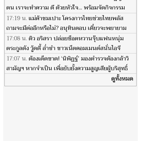
ตน เราจะทำความ ดี ด้วยหัวใจ... พร้อมจัดกิจกรรม
สร้างรอยยิ้มและความสุข จิตอาสาบริการประชาชน
17:19 น.
แม่ค้าชมเปาะ โครงการไทยช่วยไทยพลัส
ถามจะมีต่ออีกหรือไม่? อนุทินตอบ เดี๋ยวจะพยายาม
17:08 น.
ดิว อริสรา ปล่อยช็อตหวานจุ๊บแฟนหนุ่ม
ตระกูลดัง วู้ดดี้ ล่ำซำ ชาวเน็ตคอมเมนต์สนั่นไอจี
17:07 น.
ต้องเด็ดขาด! ‘นิพิฏฐ์’ มองตำรวจต้องกล้าวิ
สามัญฯ หากจำเป็น เพื่อยับยั้งความสูญเสียผู้บริสุทธิ์
ดูทั้งหมด