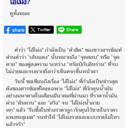
ไอ้โม่ง?
ดูทั้งหมด
คำว่า “ไอ้โม่ง” กำลังเป็น “คำฮิต” ของชาวสารขัณฑ์
ส่วนคำว่า “เส้นแดง” นั้นหมายถึง “จุดสลบ” หรือ “จุด
ตาย” ของคู่สงคราม ระหว่าง “ทรัมป์กับอิหร่าน” ที่จบ
ไม่ง่ายและจบยากยิ่งกว่าเข็นครกขึ้นหน้าผา
วันนี้ ขอเขียนถึงเรื่อง “ไอ้โม่ง” ที่กำลังเป็นข่าวสุด
ดังของสารขัณฑ์โดยเฉพาะ “ไอ้โม่ง” ที่กักตุนน้ำมัน
อย่างมหาศาลในเดือนมีนาคมที่ผ่านมา ที่ราคาน้ำมัน
ต่าง “ผันผวน” และ “สวิง” จน “ไอ้โม่งน้ำลาย
หก” แล้ว “รีบซื้อในช่วงราคาถูก กักตุนไว้ขายในราคา
แพงทะลุเมฆ” จนทำให้ “ไอ้โม่งรวยเละแบบรวยไม่ไหว
แล้วจร้า”