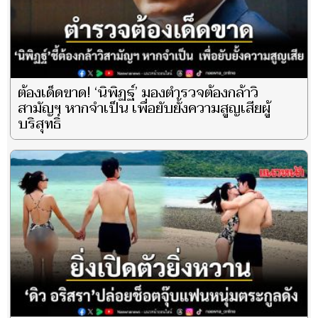
ต้องเด็ดขาด! ‘นิพิฏฐ์’ มองตำรวจต้องกล้าวิ
สามัญฯ หากจำเป็น เพื่อยับยั้งความสูญเสียผู้
บริสุทธิ์