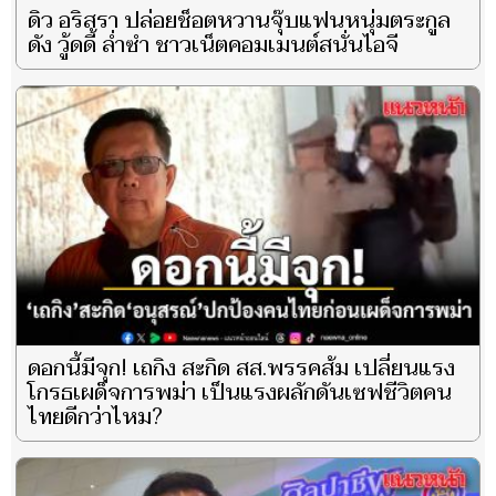
ดิว อริสรา ปล่อยช็อตหวานจุ๊บแฟนหนุ่มตระกูล
ดัง วู้ดดี้ ล่ำซำ ชาวเน็ตคอมเมนต์สนั่นไอจี
ดอกนี้มีจุก! เถกิง สะกิด สส.พรรคส้ม เปลี่ยนแรง
โกรธเผด็จการพม่า เป็นแรงผลักดันเซฟชีวิตคน
ไทยดีกว่าไหม?