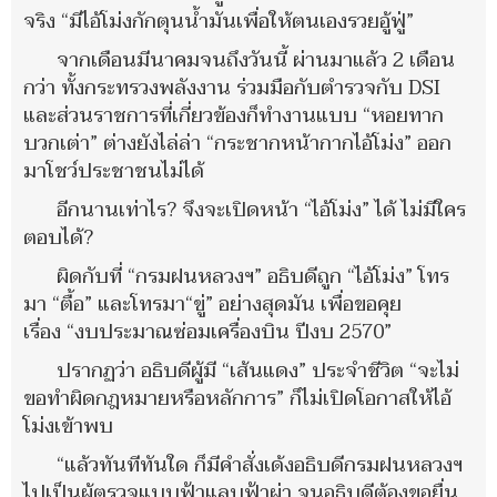
จริง “มีไอ้โม่งกักตุนน้ำมันเพื่อให้ตนเองรวยอู้ฟู่”
จากเดือนมีนาคมจนถึงวันนี้ ผ่านมาแล้ว 2 เดือน
กว่า ทั้งกระทรวงพลังงาน ร่วมมือกับตำรวจกับ DSI
และส่วนราชการที่เกี่ยวข้องก็ทำงานแบบ “หอยทาก
บวกเต่า” ต่างยังไล่ล่า “กระชากหน้ากากไอ้โม่ง” ออก
มาโชว์ประชาชนไม่ได้
อีกนานเท่าไร? จึงจะเปิดหน้า “ไอ้โม่ง” ได้ ไม่มีใคร
ตอบได้?
ผิดกับที่ “กรมฝนหลวงฯ” อธิบดีถูก “ไอ้โม่ง” โทร
มา “ตื้อ” และโทรมา“ขู่” อย่างสุดมัน เพื่อขอคุย
เรื่อง “งบประมาณซ่อมเครื่องบิน ปีงบ 2570”
ปรากฏว่า อธิบดีผู้มี “เส้นแดง” ประจำชีวิต “จะไม่
ขอทำผิดกฎหมายหรือหลักการ” ก็ไม่เปิดโอกาสให้ไอ้
โม่งเข้าพบ
“แล้วทันทีทันใด ก็มีคำสั่งเด้งอธิบดีกรมฝนหลวงฯ
ไปเป็นผู้ตรวจแบบฟ้าแลบฟ้าผ่า จนอธิบดีต้องขอยื่น