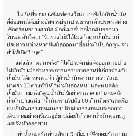
“ในวันที่ชาวสารขัณฑ์ต่างจ๊ะเอ๋บวกจ๊ะโอ๋กับน้ำมัน
ที่ล่องหนได้อย่างอัศจรรย์จนประชาชนทั่วประเทศต่าง
เดือดร้อนอย่างสาหัส มิกกี้เมาส์ปากไวกลับออกมา
รับรองทันใดว่า “รับรองไม่มีไอ้โม่งกักตุนน้ำมัน แต่
ประชาชนต่างหากที่เฮโลออกมาซื้อน้ำมันไปกักตุน จน
ทำให้เกิดวิกฤต”
แต่แล้ว “ความจริง” ก็ได้ประจักษ์แจ้งออกมาอย่าง
ไม่ชักช้า เมื่อส่วนราชการหลายภาคส่วนที่เกี่ยวข้องกับ
น้ำมัน ได้ตรวจพบว่า ผู้ค้าน้ำมันตามมาตรา 7และ
มาตรา 10 ต่างทำให้ “น้ำมันล่องหน” และพบคลัง
น้ำมันบางแห่ง“ตุนน้ำมันไว้อย่างมหาศาล” และคลัง
น้ำมันบางแห่ง “น้ำมันหายไปถึง 60 ล้านลิตร”และเรือ
ขนน้ำมันกลางทะเลหลายสิบลำกลางทะเลชะลอการ
เดินทางอย่างศรีธนญชัย ปล่อยให้ราคาน้ำมันพุ่งทะลุ
เมฆจึงนำออกขาย
เท่านั้นละครับท่านผู้ชม มิกกี้เมาส์จึงยอมรับความ