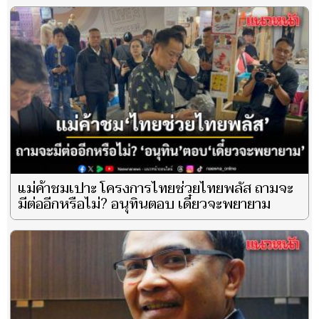
แม่ค้าชมเปาะ โครงการไทยช่วยไทยพลัส ถามจะ
มีต่ออีกหรือไม่? อนุทินตอบ เดี๋ยวจะพยายาม