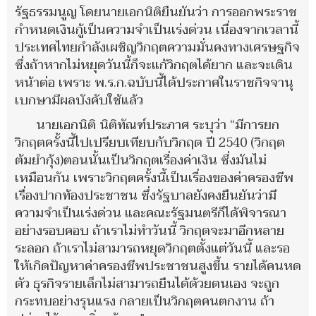
รัฐธรรมนูญ โดยนายเอกนิติยืนยันว่า การออกพระราช
กำหนดเงินกู้เป็นความจำเป็นเร่งด่วน เนื่องจากเวลานี้
ประเทศไทยกำลังเผชิญวิกฤตความมั่นคงทางเศรษฐกิจ
ซึ่งถ้าหากไม่หยุดวันนี้ก็จะแก้วิกฤตได้ยาก และจะเดิน
หน้าต่อ เพราะ พ.ร.ก.ฉบับนี้ได้ประกาศในราชกิจจานุ
เบกษามีผลบังคับใช้แล้ว
นายเอกนิติ นิติทัณฑ์ประภาศ ระบุว่า “มีการยก
วิกฤตครั้งนี้ไปเปรียบเทียบกับวิกฤต ปี 2540 (วิกฤต
ต้มยำกุ้ง)ตอนนั้นเป็นวิกฤตเรื่องค่าเงิน ซึ่งมันไม่
เหมือนกัน เพราะวิกฤตครั้งนี้เป็นเรื่องของค่าครองชีพ
เรื่องปากท้องประชาชน ซึ่งรัฐบาลยังคงยืนยันว่ามี
ความจําเป็นเร่งด่วน และคณะรัฐมนตรีก็ได้พิจารณา
อย่างรอบคอบ ถ้าเราไม่ทําวันนี้ วิกฤตจะมาอีกหลาย
ระลอก ถ้าเราไม่สามารถหยุดวิกฤตตั้งแต่วันนี้ และรอ
ให้เกิดปัญหาค่าครองชีพประชาชนสูงขึ้น รายได้คนหด
ตัว ธุรกิจรายเล็กไม่สามารถยืนได้ด้วยตนเอง จะถูก
กระทบอย่างรุนแรง กลายเป็นวิกฤตคนตกงาน ถ้า