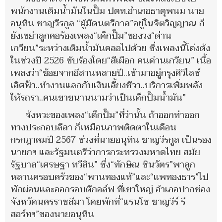
พนักงานเติมน้ำมันในปั๊ม ปตท.อำเภอธาตุพนม นาย
อนุทิน ชาญวีรกูล “ผู้มีดนตรีกาล”อยู่ในจิตวิญญาณ ก็
ยังเขย่าลูกคอร้องเพลง“เด็กปั๊ม”ของวง“ด่าน
เกวียน”ระหว่างเติมน้ำมันคลอไปด้วย ซึ่งเพลงนี้โด่งดัง
ในช่วงปี 2526 ขับร้องโดย“สีเผือก คนด่านเกวียน” เนื้อ
เพลงว่า“ข้อยจากอีสานหลายปี..เข้ามาอยู่กรุงศิวิไลซ์
เลิศฟ้า..ทำงานแลกกับเงินเลี้ยงชีวา..บริการเพิ่มพลัง
ให้รถรา..คนเขาขนานนามว่าเป็นเด็กปั๊มน้ำมัน”
จังหวะของเพลง“เด็กปั๊ม”ที่ว่านั้น ถ้าออกท่าออก
ทางประกอบลีลา ก็เหมือนภาพติดตาในเดือน
กรกฎาคมปี 2567 ช่วงที่นายอนุทิน ชาญวีรกูล เป็นรอง
นายกฯ และรัฐมนตรีว่าการกระทรวงมหาดไทย สมัย
รัฐบาล“เศรษฐา ทวีสิน” ซึ่ง“ทักษิณ ชินวัตร”พาลูก
หลานครอบครัวของ“พานทองแท้”และ“แพทองธาร”ไป
พักผ่อนและออกรอบตีกอล์ฟ ที่เขาใหญ่ อำเภอปากช่อง
จังหวัดนครราชสีมา โดยพักที่“แรนโช ชาญวีร์ รี
สอร์ทฯ”ของนายอนุทิน