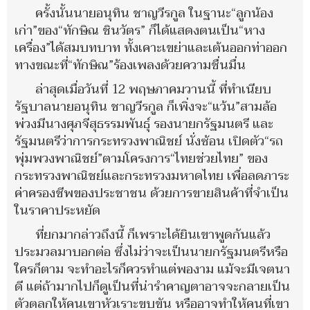
ครั้งนั้นนายอนุทิน ชาญวีรกูล ในฐานะ“ลูกน้อง
เก่า”ของ“ทักษิณ ชินวัตร” ก็ได้แสดงตนเป็น“หาง
เครื่อง”ได้สมบทบาท ทั้งเคาะเขย่าและเต้นออกท่าออก
ทางขณะที่“ทักษิณ”ร้องเพลงด้วยความชื่นมื่น
ล่าสุดเมื่อวันที่ 12 พฤษภาคมวานนี้ ที่ทำเนียบ
รัฐบาลนายอนุทิน ชาญวีรกูล ก็เพิ่งจะ“แว้น”สามล้อ
พ่วงมีนางศุภจีสุธรรมพันธุ์ รองนายกรัฐมนตรี และ
รัฐมนตรีว่าการกระทรวงพาณิชย์ นั่งซ้อน เปิดตัว“รถ
พุ่มพวงพาณิชย์”ตามโครงการ“ไทยช่วยไทย” ของ
กระทรวงพาณิชย์และกระทรวงมหาดไทย เพื่อลดภาระ
ค่าครองชีพของประชาชน ด้วยการขายสินค้าที่จำเป็น
ในราคาประหยัด
ที่ยกมากล่าวถึงนี้ ก็เพราะได้ยินเขาพูดกันแล้ว
ประมวลมาบอกต่อ ซึ่งไม่ว่าจะเป็นนายกรัฐมนตรีหรือ
ใครก็ตาม จะทำอะไรก็ควรทำแต่พองาม แม้จะมีเจตนา
ดี แต่ถ้ามากไปก็ดูเป็นที่น่ารำคาญตาอาจจะกลายเป็น
ตัวตลกให้คนเขาหัวเราะขบขัน หรืออาจทำให้คนที่เขา