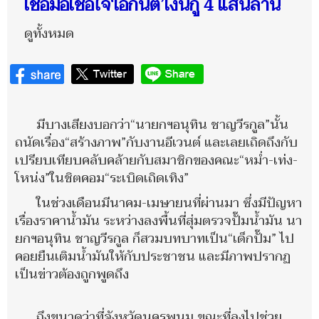
เชื่อมือเชื่อใจ‘เอกนิติ’เงินกู้ 4 แสนล้าน
ดูทั้งหมด
มีบางเสียงบอกว่า“นายกฯอนุทิน ชาญวีรกูล”นั้น
ถนัดเรื่อง“สร้างภาพ”กับงานอีเวนต์ และเลยเถิดถึงกับ
เปรียบเทียบคลับคล้ายกับสมาชิกของคณะ“หม่ำ-เท่ง-
โหน่ง”ในชิตคอม“ระเบิดเถิดเทิง”
ในช่วงเดือนมีนาคม-เมษายนที่ผ่านมา ซึ่งมีปัญหา
เรื่องราคาน้ำมัน ระหว่างลงพื้นที่สุ่มตรวจปั๊มน้ำมัน นา
ยกฯอนุทิน ชาญวีรกูล ก็สวมบทบาทเป็น“เด็กปั๊ม” ไป
คอยยืนเติมน้ำมันให้กับประชาชน และมีภาพปรากฏ
เป็นข่าวต้องถูกพูดถึง
ถึงขนาดว่าที่จังหวัดนครพนม ขณะที่ลงไปช่วย