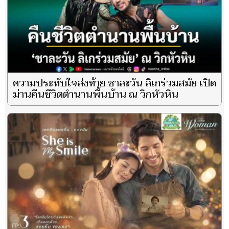
ความประทับใจส่งท้าย ชาละวัน ลิเกร่วมสมัย เปิด
ม่านคืนชีวิตตำนานพื้นบ้าน ณ วิกหัวหิน