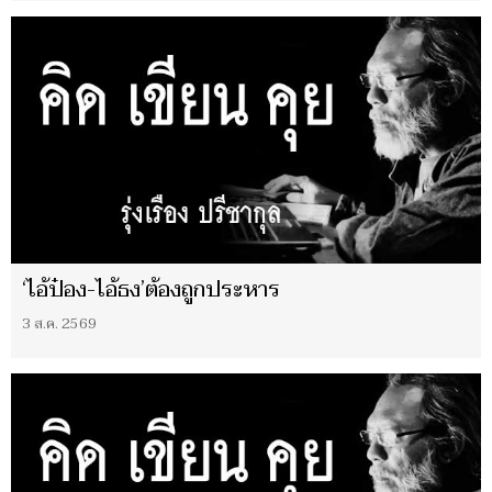
‘ไอ้ป๋อง-ไอ้ธง’ต้องถูกประหาร
3 ส.ค. 2569