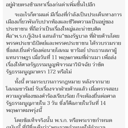
อยู่ฝ่ายตรงข้ามหาเรื่องก่นด่าเพิ่มขึ้นไปอีก
จะอะไรก็ตามแต่ มีเรื่องที่กำลังเป็นประเด็นทางการ
เมืองเกี่ยวพันกับปากท้องและชีวิตความเป็นอยู่ของ
ประชาชน ที่ถือว่าเป็นเรื่องใหญ่และน่าขบคิด
คือ“พ.ร.ก.กู้เงิน4 แสนล้าน”ของรัฐบาล ที่ฝ่ายค้านโดย
พรรคประชาธิปัตย์และพรรคประชาชน ได้รวบรวมราย
ชื่อสส.ยื่นคำร้องต่อนายโสภณ ซารัมย์ ประธานสภาผู้
แทนราษฎร เมื่อวันที่ 11 พฤษภาคมที่ผ่านมา เพื่อส่ง
เรื่องให้ศาลรัฐธรรมนูญพิจารณาวินิจฉัย ว่าขัด
รัฐธรรมนูญมาตรา 172 หรือไม่
ทั้งนี้ ตามกระบวนการกฎหมาย หลังจากนาย
โสภณซารัมย์ รับเรื่องจากฝ่ายค้านแล้ว เมื่อตรวจสอบ
ความถูกต้องของคำร้องเรียบร้อย ก็จะต้องยื่นต่อศาล
รัฐธรรมนูญภายใน 3 วัน ซึ่งก็คือภายในวันที่ 14
พฤษภาคมพรุ่งนี้
โดยข้อเท็จจริงนั้น พ.ร.ก. หรือพระราชกำหนด
ฉบับนี้ ที่มีชื่อเต็มว่า“พระราชกำหนดให้อำนาจ