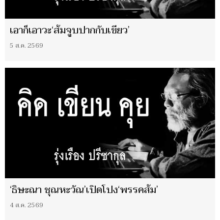
เอาก็เอาวะ‘ส้มจูบปากกับเขียว’
5 ส.ค. 2569
‘ธิษะณา ชุณหะวัณ’เปิดโปง‘พรรคส้ม’
4 ส.ค. 2569