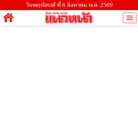
วันพฤหัสบดี ที่ 6 สิงหาคม พ.ศ. 2569
Tog
nav