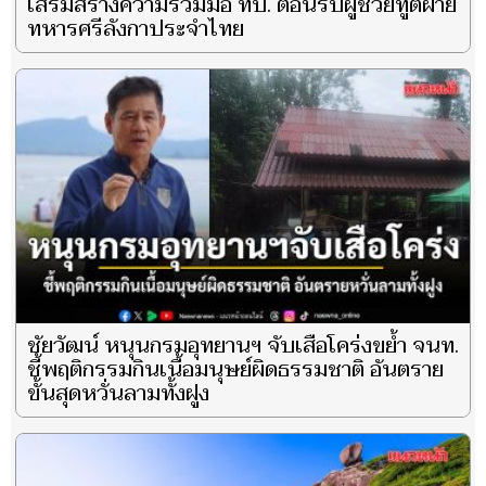
เสริมสร้างความร่วมมือ ทบ. ต้อนรับผู้ช่วยทูตฝ่าย
ทหารศรีลังกาประจำไทย
ชัยวัฒน์ หนุนกรมอุทยานฯ จับเสือโคร่งขย้ำ จนท.
ชี้พฤติกรรมกินเนื้อมนุษย์ผิดธรรมชาติ อันตราย
ขั้นสุดหวั่นลามทั้งฝูง