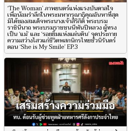
‘The Woman’ ภาพยนตร์แห่งแรงบันดาลใจ
เพื่อน้อมรำลึกในพระมหากรุณาธิคุณอันหาที่สุด
มิได้ของสมเด็จพระนางเจ้าสิริกิติ์ พระบรม
ราชินีนาถ พระบรมราชชนนีพันปีหลวง ผู้ทรง
เป็น ‘แม่’ และ ‘รอยยิ้มแห่งแผ่นดิน’ จุดประกาย
ความสว่างไสวแก่ชีวิตพสกนิกรไทยชั่วนิรันดร์
ตอน ‘She is My Smile’ EP.3