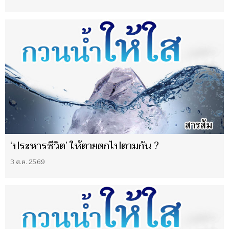
‘ประหารชีวิต’ ให้ตายตกไปตามกัน ?
3 ส.ค. 2569