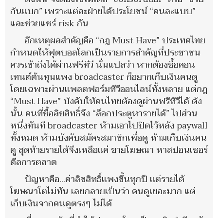
กันแบก” เพราะแต่ละฝ่ายได้ประโยชน์ “คนละแบบ”
และช่วยแชร์ risk กัน
อีกเหตุผลสำคัญคือ “กฎ Must Have” ประเทศไทย
กำหนดให้ฟุตบอลโลกเป็นรายการสำคัญที่ประชาชน
ควรเข้าถึงได้ผ่านฟรีทีวี นั่นแปลว่า หากต้องซื้อคอน
เทนต์ต้นทุนแพง broadcaster ก็อยากเก็บเงินคนดู
โดยเฉพาะผ่านแพลตฟอร์มทีวีออนไลน์ทั้งหลาย แต่กฎ
“Must Have” บังคับให้คนไทยต้องดูผ่านฟรีทีวีได้ ดัง
นั้น คนที่ซื้อลิขสิทธิ์จึง “ล็อกประตูหารายได้” ไปส่วน
หนึ่งทันที broadcaster ห้ามเอาไปปิดไว้หลัง paywall
ทั้งหมด ห้ามบังคับสมัครสมาชิกเพื่อดู ห้ามเก็บเงินคน
ดู สุดท้ายรายได้จึงเหลือแค่ ขายโฆษณา หาสปอนเซอร์
ดีลการตลาด
ปัญหาคือ…ค่าลิขสิทธิ์แพงขึ้นทุกปี แต่รายได้
โฆษณาโตไม่ทัน เลยกลายเป็นว่า คนดูเยอะมาก แต่
เก็บเงินจากคนดูตรงๆ ไม่ได้