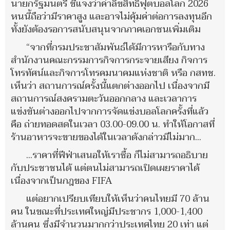
นายกรัฐมนตรี ชี้แจงว่าค่าลิขสิทธิ์ฟุตบอลโลก 2026
หนนี้ถือว่ามีราคาสูง และอาจไม่คุ้มค่าต่อการลงทุนอีก
ทั้งยังต้องรอการสนับสนุนจากภาคเอกชนเพิ่มเติม
“จากที่กรมประชาสัมพันธ์ได้มีการหารือกับทาง
สำนักงานคณะกรรมการกิจการกระจายเสียง กิจการ
โทรทัศน์และกิจการโทรคมนาคมแห่งชาติ หรือ กสทช.
เห็นว่า สถานการณ์ครั้งนี้แตกต่างออกไป เนื่องจากมี
สถานการณ์สงครามตะวันออกกลาง และเวลาการ
แข่งขันต่างออกไปจากการจัดแข่งบอลโลกครั้งที่แล้ว
คือ ถ่ายทอดสดในเวลา 03.00-09.00 น. ทำให้โอกาสที่
ร้านอาหารจะขายของได้ในเวลาดังกล่าวมีไม่มาก...
...ราคาที่ฟีฟ่าเสนอให้เราซื้อ ก็ไม่สามารถอธิบาย
กับประชาชนได้ แต่ตนไม่สามารถเปิดเผยราคาได้
เนื่องจากเป็นกฎของ FIFA
แต่อยากเปรียบเทียบให้เห็นว่าคนไทยมี 70 ล้าน
คน ในขณะที่ประเทศใหญ่มีประชากร 1,000-1,400
ล้านคน ซึ่งมีจำนวนมากกว่าประเทศไทย 20 เท่า แต่