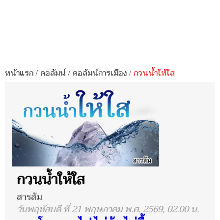
หน้าแรก
/
คอลัมน์
/
คอลัมน์การเมือง
/
กวนน้ำให้ใส
กวนน้ำให้ใส
สารส้ม
วันพฤหัสบดี ที่ 21 พฤษภาคม พ.ศ. 2569, 02.00 น.