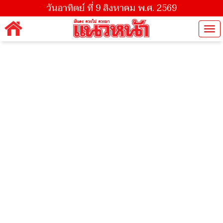
วันอาทิตย์ ที่ 9 สิงหาคม พ.ศ. 2569
Tog
nav