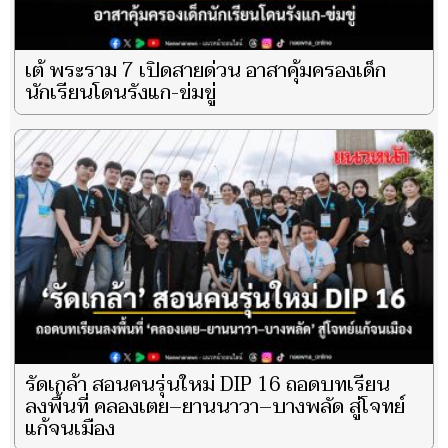
เต้ พระราม 7 เปิดสายด่วน อาสาคุ้มครองเด็ก
นักเรียนโดนรังแก-ข่มขู่
รัดเกล้า สอนคนรุ่นใหม่ DIP 16 ถอดบทเรียน
ลงพื้นที่ คลองเตย–ยานนาวา–บางพลัด สู่โจทย์
แก้จนเมือง