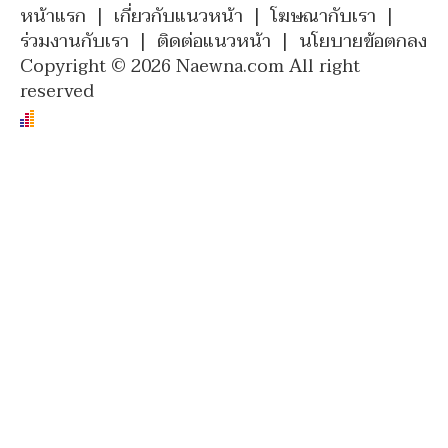
หน้าแรก
|
เกี่ยวกับแนวหน้า
|
โฆษณากับเรา
|
ร่วมงานกับเรา
|
ติดต่อแนวหน้า
|
นโยบายข้อตกลง
Copyright © 2026 Naewna.com All right
reserved