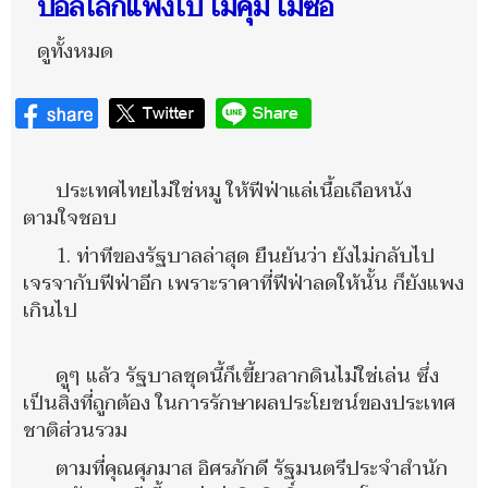
บอลโลกแพงไป ไม่คุ้ม ไม่ซื้อ
ดูทั้งหมด
ประเทศไทยไม่ใช่หมู ให้ฟีฟ่าแล่เนื้อเถือหนัง
ตามใจชอบ
1. ท่าทีของรัฐบาลล่าสุด ยืนยันว่า ยังไม่กลับไป
เจรจากับฟีฟ่าอีก เพราะราคาที่ฟีฟ่าลดให้นั้น ก็ยังแพง
เกินไป
ดูๆ แล้ว รัฐบาลชุดนี้ก็เขี้ยวลากดินไม่ใช่เล่น ซึ่ง
เป็นสิ่งที่ถูกต้อง ในการรักษาผลประโยชน์ของประเทศ
ชาติส่วนรวม
ตามที่คุณศุภมาส อิศรภักดี รัฐมนตรีประจำสำนัก