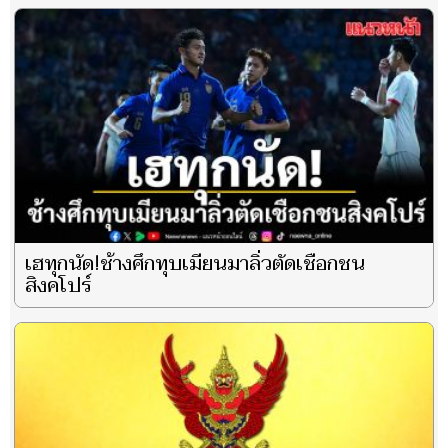
เฮทุกนัด!ช้างศึกทุบเมียนมาลิ่วตัดเชือกชน
สิงคโปร์