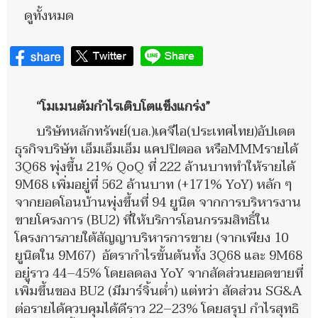
ดูทั้งหมด
“โมเมนตัมกำไรเติบโตแข็งแกร่ง”
บริษัทหลักทรัพย์(บล.)เคจีไอ(ประเทศไทย)อัปเดต
ธุรกิจบริษัท เอ็มเอ็มเอ็ม แคปปิตอล หรือMMMรายได้
3Q68 พุ่งขึ้น 21% QoQ ที่ 222 ล้านบาททำให้รายได้
9M68 เพิ่มอยู่ที่ 562 ล้านบาท (+171% YoY) หลัก ๆ
จากยอดโอนบ้านพุ่งขึ้นที่ 94 ยูนิต จากการบริหารงาน
ขายโครงการ (BU2) ที่ให้บริการโอนกรรมสิทธิ์ใน
โครงการภายใต้สัญญาบริหารการขาย (จากเพียง 10
ยูนิตใน 9M67) อัตรากำไรขั้นต้นทั้ง 3Q68 และ 9M68
อยู่ราว 44–45% โดยลดลง YoY จากสัดส่วนยอดขายที่
เพิ่มขึ้นของ BU2 (มีมาร์จิ้นต่ำ) แต่ทว่า สัดส่วน SG&A
ต่อรายได้ควบคุมได้ดีราว 22–23% โดยสรุป กำไรสุทธิ