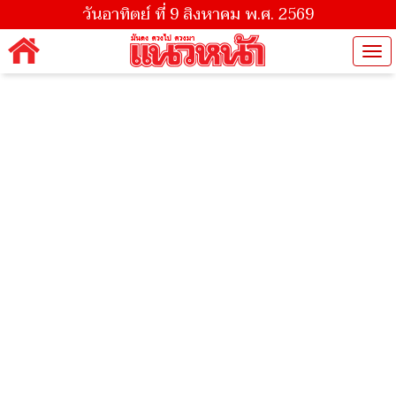
วันอาทิตย์ ที่ 9 สิงหาคม พ.ศ. 2569
Tog
nav