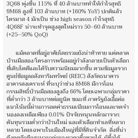
3Q68 พุ่งขึ้น 115% ที่ 40 ล้านบาททำให้กำไรสุทธิ
9M68 สูงที่ 103 ล้านบาท (+160% YoY) ปกติแล้ว
ไตรมาส 4 มักเป็น ช่วง high season กำไรสุทธิ
4Q68F น่าจะทำจุดสูงสุดใหม่ราว 50–60 ล้านบาท
(+25–50% QoQ)
แม้ตลาดที่อยู่อาศัยโดยรวมยังน่าท้าทาย แต่ตลาด
บ้านมือสอง/โครงการพร้อมอยู่กำลังกลายเป็นตัวเลือก
ที่เติบโตดีและได้รับความนิยมมากขึ้น ตามข้อมูลจาก
ศูนย์ข้อมูลอสังหาริมทรัพย์ (REIC) สังกัดธนาคาร
อาคารสงเคราะห์ ที่ระบุว่าช่วง 8M68 มีการโอน
กรรมสิทธิ์บ้านมือสองสูงถึง 66% โดยเฉพาะกลุ่มราคา
ที่ต่ำกว่า 3 ล้านบาทต่อยูนิต ขณะที่ ภาครัฐยังเอื้อต่อ
แนวโน้มนี้ผ่านการลดค่าธรรมเนียมการโอนและจดจำ
นองลงเหลือเพียง 0.01% ปัจจัยหนุนหลักมาจาก:
ต้นทุนรวมต่ำกว่าบ้านใหม่ และตัวเลือกทำเลที่หลาก
หลาย โดยเฉพาะในเมืองใหญ่ที่มีที่ดินจำกัด สิ่งที่น่า
ดึงดูดอีกคือสามารถต่อรองราคาซื้อขายได้, ผู้ซื้อได้