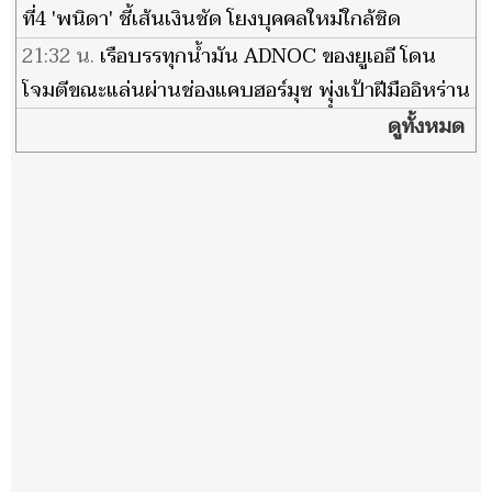
ที่4 'พนิดา' ชี้เส้นเงินชัด โยงบุคคลใหม่ใกล้ชิด
พรรคการเมือง
21:32 น.
เรือบรรทุกน้ำมัน ADNOC ของยูเออี โดน
โจมตีขณะแล่นผ่านช่องแคบฮอร์มุซ พุุ่งเป้าฝีมืออิหร่าน
ดูทั้งหมด