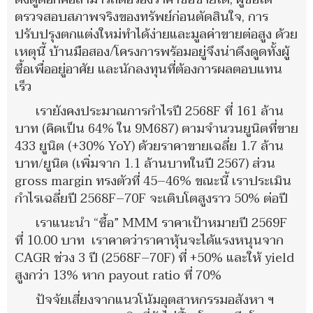
ตรวจสอบสภาพจริงของทรัพย์ก่อนตัดสินใจ, การ
ปรับปรุงตกแต่งใหม่ทำได้ง่ายและมูลค่าขายต่อสูง ด้วย
เหตุนี้ บ้านมือสอง/โครงการพร้อมอยู่จึงน่าดึงดูดทั้งผู้
ซื้อเพื่ออยู่อาศัย และนักลงทุนที่ต้องการผลตอบแทน
เร็ว
เรายังคงประมาณการกำไรปี 2568F ที่ 161 ล้าน
บาท (คิดเป็น 64% ใน 9M687) ตามจำนวนยูนิตที่ขาย
433 ยูนิต (+30% YoY) ด้วยราคาขายเฉลี่ย 1.7 ล้าน
บาท/ยูนิต (เพิ่มจาก 1.1 ล้านบาทในปี 2567) ส่วน
gross margin ทรงตัวที่ 45–46% ขณะนี้ เราประเมิน
กำไรเฉลี่ยปี 2568F–70F จะเติบโตสูงราว 50% ต่อปี
เราแนะนำ “ซื้อ” MMM ราคาเป้าหมายปี 2569F
ที่ 10.00 บาท เราคาดว่าราคาหุ้นจะได้แรงหนุนจาก
CAGR ช่วง 3 ปี (2568F–70F) ที่ +50% และให้ yield
สูงกว่า 13% หาก payout ratio ที่ 70%
ปัจจัยเสี่ยงจากแนวโน้มอุตสาหกรรมอสังหา ฯ