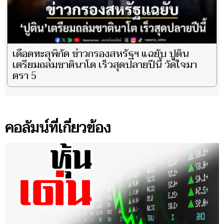
เดือดทะลุพิกัด ข่าวกรองสหรัฐฯ แฉยับ ปูติน
เตรียมถล่มชาตินาโต เร็วสุดปลายปีนี้ วัดใจมา
ตรา 5
คอลัมน์ที่เกี่ยวข้อง