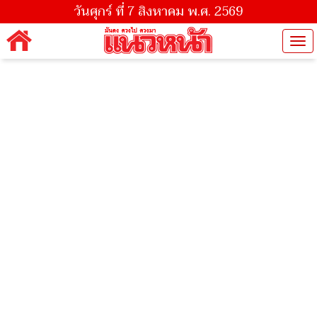
วันศุกร์ ที่ 7 สิงหาคม พ.ศ. 2569
Tog
nav