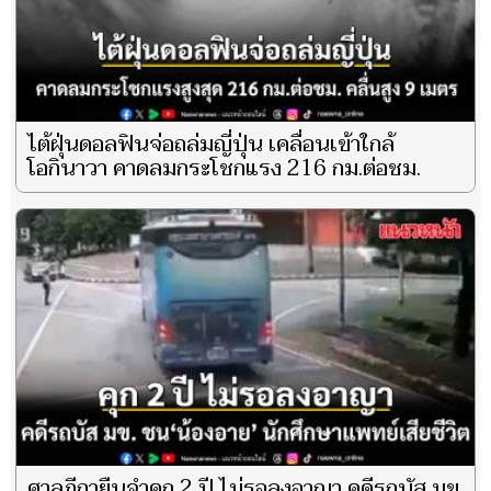
ไต้ฝุ่นดอลฟินจ่อถล่มญี่ปุ่น เคลื่อนเข้าใกล้
โอกินาวา คาดลมกระโชกแรง 216 กม.ต่อชม.
ศาลฎีกายืนจำคุก 2 ปี ไม่รอลงอาญา คดีรถบัส มข.