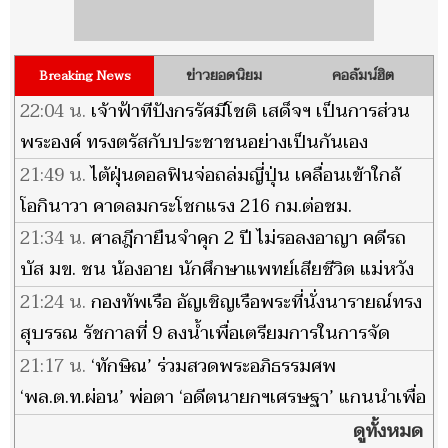
ข่าวยอดนิยม
คอลัมน์ฮิต
Breaking News
22:04 น.
เจ้าฟ้าทีปังกรรัศมีโชติ เสด็จฯ เป็นการส่วน
พระองค์ ทรงตรัสกับประชาชนอย่างเป็นกันเอง
21:49 น.
ไต้ฝุ่นดอลฟินจ่อถล่มญี่ปุ่น เคลื่อนเข้าใกล้
โอกินาวา คาดลมกระโชกแรง 216 กม.ต่อชม.
21:34 น.
ศาลฎีกายืนจำคุก 2 ปี ไม่รอลงอาญา คดีรถ
บัส มข. ชน น้องอาย นักศึกษาแพทย์เสียชีวิต แม่หวัง
เป็นบทเรียนทั้งสังคม
21:24 น.
กองทัพเรือ อัญเชิญเรือพระที่นั่งนารายณ์ทรง
สุบรรณ รัชกาลที่ 9 ลงน้ำเพื่อเตรียมการในการจัด
ขบวนพยุหยาตราทางชลมารค
21:17 น.
‘ทักษิณ’ ร่วมสวดพระอภิธรรมศพ
‘พล.ต.ท.ผ่อน’ พ่อตา ‘อดีตนายกฯเศรษฐา’ แกนนำเพื่อ
ไทยร่วมงานพรึ่บ
ดูทั้งหมด