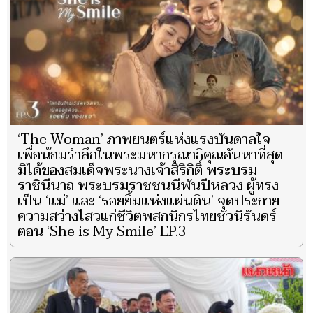
‘The Woman’ ภาพยนตร์แห่งแรงบันดาลใจ
เพื่อน้อมรำลึกในพระมหากรุณาธิคุณอันหาที่สุด
มิได้ของสมเด็จพระนางเจ้าสิริกิติ์ พระบรม
ราชินีนาถ พระบรมราชชนนีพันปีหลวง ผู้ทรง
เป็น ‘แม่’ และ ‘รอยยิ้มแห่งแผ่นดิน’ จุดประกาย
ความสว่างไสวแก่ชีวิตพสกนิกรไทยชั่วนิรันดร์
ตอน ‘She is My Smile’ EP.3