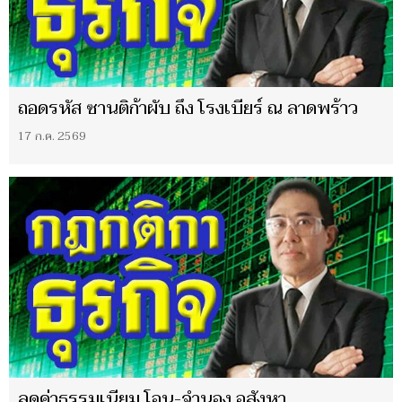
ถอดรหัส ซานติก้าผับ ถึง โรงเบียร์ ณ ลาดพร้าว
17 ก.ค. 2569
ลดค่าธรรมเนียม โอน-จำนอง อสังหา