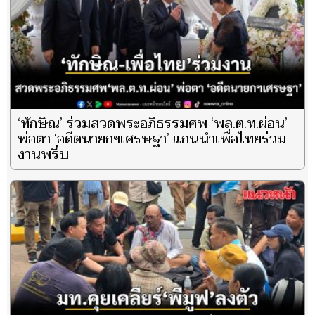
‘ทักษิณ’ ร่วมสวดพระอภิธรรมศพ ‘พล.ต.ท.ผ่อน’
พ่อตา ‘อดีตนายกฯเศรษฐา’ แกนนำเพื่อไทยร่วม
งานพรึ่บ