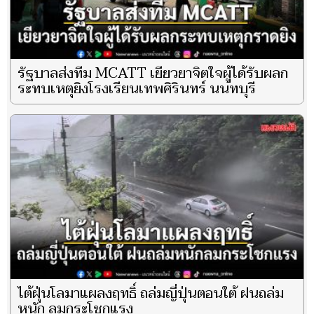
รัฐบาลส่งทีม MCATT เยียวยาจิตใจผู้ได้รับผลก
ระทบเหตุยิงโรงเรียนเทพศิรินทร์ นนทบุรี
ไต้ฝุ่นโลมาแผลงฤทธิ์ ถล่มญี่ปุ่นตอนใต้ ฝนถล่ม
หนัก ลมกระโชกแรง