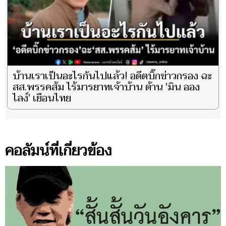
บ้านเราเป็นอะไรกันไปแล้ว! อดีตบิ๊กข่าวกรอง ฉะ
สส.พรรคส้ม ไร้มารยาทเจ้าบ้าน ต้าน 'มิน ออง
ไลง์' เยือนไทย
คอลัมน์ที่เกี่ยวข้อง