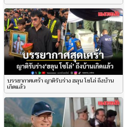
บรรยากาศเศร้า ญาติรับร่าง ฮลุน โซโล่ ถึงบ้าน
เกิดแล้ว