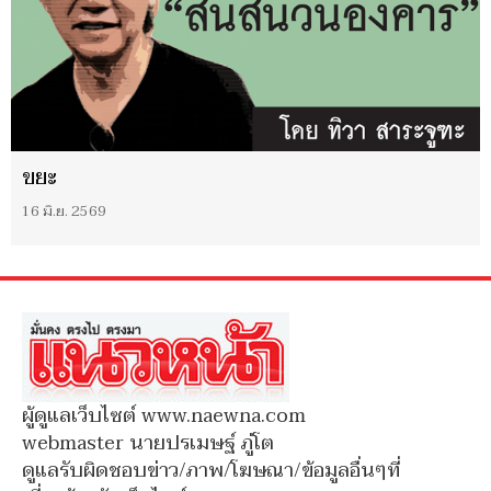
ขยะ
16 มิ.ย. 2569
ผู้ดูแลเว็บไซต์ www.naewna.com
webmaster นายปรเมษฐ์ ภู่โต
ดูแลรับผิดชอบข่าว/ภาพ/โฆษณา/ข้อมูลอื่นๆที่