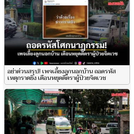
อย่าด่วนสรุป! เพจเลี้ยงลูกนอกบ้าน ถอดรหัส
เหตุกราดยิง เตือนหยุดตีตราผู้ป่วยจิตเวช