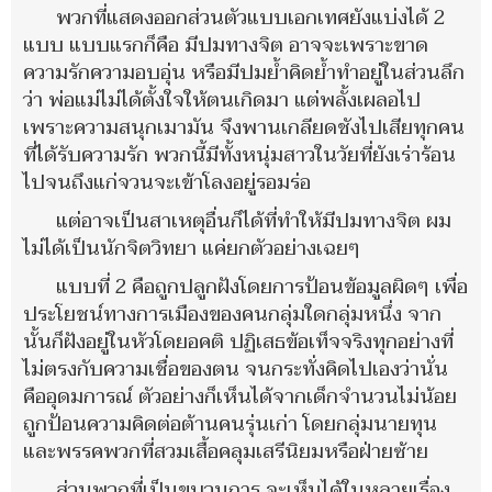
พวกที่แสดงออกส่วนตัวแบบเอกเทศยังแบ่งได้ 2
แบบ แบบแรกก็คือ มีปมทางจิต อาจจะเพราะขาด
ความรักความอบอุ่น หรือมีปมย้ำคิดย้ำทำอยู่ในส่วนลึก
ว่า พ่อแม่ไม่ได้ตั้งใจให้ตนเกิดมา แต่พลั้งเผลอไป
เพราะความสนุกเมามัน จึงพานเกลียดชังไปเสียทุกคน
ที่ได้รับความรัก พวกนี้มีทั้งหนุ่มสาวในวัยที่ยังเร่าร้อน
ไปจนถึงแก่จวนจะเข้าโลงอยู่รอมร่อ
แต่อาจเป็นสาเหตุอื่นก็ได้ที่ทำให้มีปมทางจิต ผม
ไม่ได้เป็นนักจิตวิทยา แค่ยกตัวอย่างเฉยๆ
แบบที่ 2 คือถูกปลูกฝังโดยการป้อนข้อมูลผิดๆ เพื่อ
ประโยชน์ทางการเมืองของคนกลุ่มใดกลุ่มหนึ่ง จาก
นั้นก็ฝังอยู่ในหัวโดยอคติ ปฏิเสธข้อเท็จจริงทุกอย่างที่
ไม่ตรงกับความเชื่อของตน จนกระทั่งคิดไปเองว่านั่น
คืออุดมการณ์ ตัวอย่างก็เห็นได้จากเด็กจำนวนไม่น้อย
ถูกป้อนความคิดต่อต้านคนรุ่นเก่า โดยกลุ่มนายทุน
และพรรคพวกที่สวมเสื้อคลุมเสรีนิยมหรือฝ่ายซ้าย
ส่วนพวกที่เป็นขบวนการ จะเห็นได้ในหลายเรื่อง