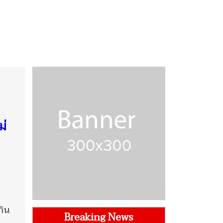
ม่
กิน
Breaking News
็