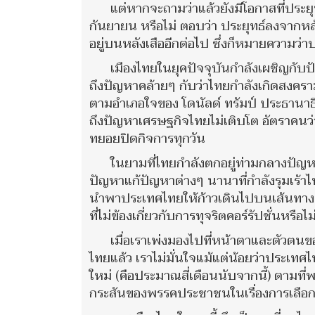
แต่หากจะถามว่าแล้วยังมีโอกาสที่ประย
กันยายน หรือไม่ ตอบว่า ประยุทธ์ลงจากหลัง
อยู่บนหลังเสืออีกต่อไป ซึ่งก็หมายความว่
เมืองไทยในยุคปัจจุบันกำลังเผชิญกั
ถึงปัญหาคล้ายๆ กับว่าไทยกำลังเกิดสงครา
ตามอำเภอใจของ โดนัลด์ ทรัมป์ ประธานาธ
ถึงปัญหาเศรษฐกิจไทยไม่เติบโต อัตราคนว่
ทยอยปิดกิจการทุกวัน
ในยามที่ไทยกำลังตกอยู่ท่ามกลางปัญ
ปัญหาแก้ปัญหาต่างๆ นานาที่กำลังรุมเร้
นำพาประเทศไทยให้ก้าวเดินไปบนเส้นทางแห
ที่ไม่ข้องเกี่ยวกับการทุจริตคอร์รัปชั่นหรือไม
เมื่อเราเพ่งมองไปที่หน้าตาและตัวตนขอ
ไทยแล้ว เราไม่มั่นใจแม้แต่น้อยว่าประเทศไ
ใหม่ (คือประมาณสี่เดือนนับจากนี้) ตามท
กระสันของพรรคประชาชนในเรื่องการเลือก