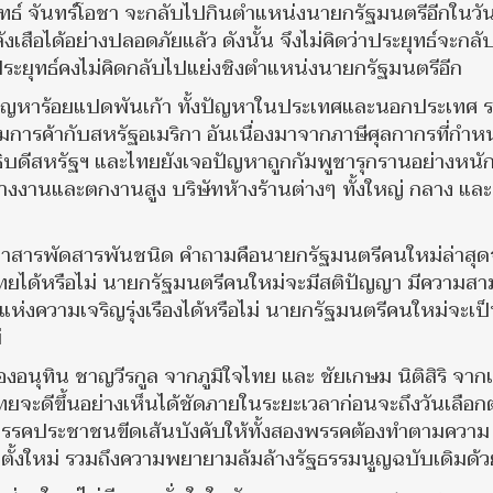
ุทธ์ จันทร์โอชา จะกลับไปกินตำแหน่งนายกรัฐมนตรีอีกในวันท
เสือได้อย่างปลอดภัยแล้ว ดังนั้น จึงไม่คิดว่าประยุทธ์จะกลั
าประยุทธ์คงไม่คิดกลับไปแย่งชิงตำแหน่งนายกรัฐมนตรีอีก
บปัญหาร้อยแปดพันเก้า ทั้งปัญหาในประเทศและนอกประเทศ 
มการค้ากับสหรัฐอเมริกา อันเนื่องมาจากภาษีศุลกากรที่กำ
ิบดีสหรัฐฯ และไทยยังเจอปัญหาถูกกัมพูชารุกรานอย่างหนั
างงานและตกงานสูง บริษัทห้างร้านต่างๆ ทั้งใหญ่ กลาง และ
หาสารพัดสารพันชนิด คำถามคือนายกรัฐมนตรีคนใหม่ล่าสุด
าไทยได้หรือไม่ นายกรัฐมนตรีคนใหม่จะมีสติปัญญา มีความส
่งความเจริญรุ่งเรืองได้หรือไม่ นายกรัฐมนตรีคนใหม่จะเป
่
งอนุทิน ชาญวีรกูล จากภูมิใจไทย และ ชัยเกษม นิติสิริ จากเ
ทยจะดีขึ้นอย่างเห็นได้ชัดภายในระยะเวลาก่อนจะถึงวันเลือกตั
ี่พรรคประชาชนขีดเส้นบังคับให้ทั้งสองพรรคต้องทำตามความ
ตั้งใหม่ รวมถึงความพยายามล้มล้างรัฐธรรมนูญฉบับเดิมด้