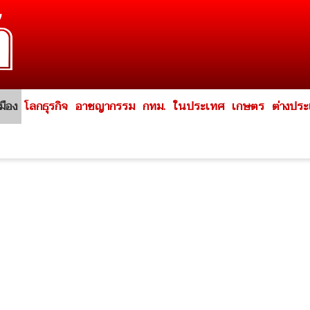
มือง
โลกธุรกิจ
อาชญากรรม
กทม.
ในประเทศ
เกษตร
ต่างปร