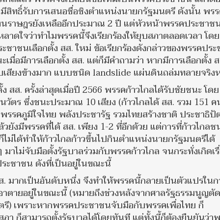
่มีสิทธิ์รับการเสนอชื่อชิงตำแหน่งนายกรัฐมนตรี ดังนั้น พร
ู้แทนราษฎรยังเหลืออีกประมาณ 2 ปี แต่หัวหน้าพรรคประชาชน
ะหลาดใจว่าทำไมพรรคนี้จึงเรียกร้องให้ยุบสภาตลอดเวลา โดยม
ประชาชนเลือกตั้ง สส. ใหม่ ข้อเรียกร้องดังกล่าวของพรรคปร
มื่อมีการเลือกตั้ง สส. แต่ก็มีคำถามว่า หากมีการเลือกตั้ง ส
บเสียงข้างมาก แบบชนิด landslide แผ่นดินถล่มทลายจริง
ั้ง สส. ครั้งล่าสุดเมื่อปี 2566 พรรคก้าวไกลได้รับชัยชนะ โดย
วัตร ซึ่งชนะประมาณ 10 เสียง (ก้าวไกลได้ สส. รวม 151 ค
พรรคภูมิใจไทย พลังประชารัฐ รวมไทยสร้างชาติ ประชาธิปัต
งมีพรรคที่ได้ สส. เพียง 1-2 ที่อีกด้วย แต่การที่ก้าวไกลช
่ก็ไม่ได้ทำให้ก้าวไกลก้าวขึ้นไปกินตำแหน่งนายกรัฐมนตรีได้
ไม่จับมือตั้งรัฐบาลร่วมกับพรรคก้าวไกล จนกระทั่งเกิดเรื
ระชาชน ดังที่เป็นอยู่ในขณะนี้
 มากเป็นอันดับหนึ่ง จึงทำให้พรรคนี้กลายเป็นตัวแปรในก
นเอาตายอยู่ในขณะนี้ (หมายถึงช่วงหลังจากศาลรัฐธรรมนูญตั
ี) เพราะหากพรรคประชาชนจับมือกับพรรคเพื่อไทย ก็
ภา ก็สามารถตั้งรัฐบาลได้โดยทันที แต่ทั้งนี้ก็ต้องยืนยันว่า