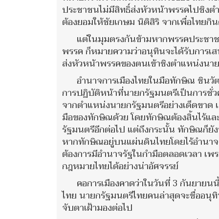
ประชาชนไม่มีสิทธิ์ส่งหัวหน้าพรรคไปชิงต
ต้องยอมให้ชัยเกษม นิติสิริ จากเพื่อไทย
แต่ในมุมตรงกันข้ามหากพรรคประชาชนจั
พรรค ก็หมายความว่าอนุทินจะได้รับการเสน
ส่งหัวหน้าพรรคของตนเข้าชิงตำแหน่งนาย
อำนาจการเมืองไทยในมือทักษิณ ชินวัต
การปฏิบัติหน้าที่นายกรัฐมนตรีเป็นการชั่วค
จากตำแหน่งนายกรัฐมนตรีอย่างเด็ดขาด เ
มือของทักษิณด้วย โดยทักษิณต้องสิ้นไร้
รัฐมนตรีอีกต่อไป แต่ถึงกระนั้น ทักษิณ
หากทักษิณอยู่บนแผ่นดินไทยโดยไร้อำนาจรั
ต้องการมีอำนาจรัฐในกำมือตลอดเวลา เพรา
กฎหมายไทยได้อย่างน่าอัศจรรย์
คอการเมืองคาดว่าในวันที่ 3 กันยายนน
ไทย นายกรัฐมนตรีไทยคนล่าสุดจะชื่ออนุทิน ชาญ
จับตาเฝ้ามองต่อไป