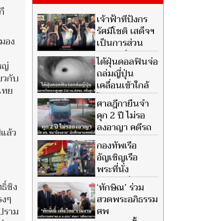
ก็
เจ้าฟ้าทีปังกร
รัศมีโชติ เสด็จฯ
ะมอง
เป็นการส่วน
พระองค์ ทรง
ไต้ฝุ่นดอลฟินจ่อ
หญ่
ตรัสกับประชาชนอย่างเป็น
ถล่มญี่ปุ่น
กันเอง
ยวกับ
เคลื่อนเข้าใกล้
รไทย
โอกินาวา คาด
ศาลฎีกายืนจำ
ลมกระโชกแรง 216 กม.ต่อชม.
คุก 2 ปี ไม่รอ
ลงอาญา คดีรถ
แล้ว
บัส มข. ชน น้อง
กองทัพเรือ
อาย นักศึกษาแพทย์เสียชีวิต แม่
อัญเชิญเรือ
หวังเป็นบทเรียนทั้งสังคม
พระที่นั่ง
นารายณ์ทรง
ิ์ชิง
‘ทักษิณ’ ร่วม
สุบรรณ รัชกาลที่ 9 ลงน้ำเพื่อ
สวดพระอภิธรรม
รงๆ
เตรียมการในการจัดขบวน
ศพ
บปราม
พยุหยาตราทางชลมารค