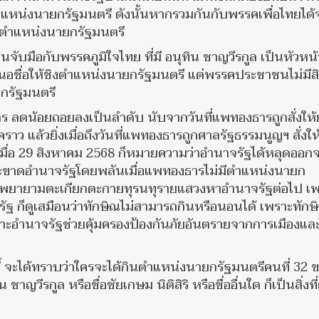
ำแหน่งนายกรัฐมนตรี ดังนั้นหากรวมกันกับพรรคเพื่อไทยได้จร
กินตำแหน่งนายกรัฐมนตรี
บมือกับพรรคภูมิใจไทย ที่มี อนุทิน ชาญวีรกูล เป็นหัวหน้
อชื่อให้ชิงตำแหน่งนายกรัฐมนตรี แต่พรรคประชาชนไม่มีสิท
กรัฐมนตรี
ร ลดน้อยถอยลงเป็นลำดับ นับจากวันที่แพทองธารถูกสั่งให้ย
ราว แล้วยิ่งเมื่อถึงวันที่แพทองธารถูกศาลรัฐธรรมนูญฯ สั่งให
มื่อ 29 สิงหาคม 2568 ก็หมายความว่าอำนาจรัฐได้หลุดออก
และขาดอำนาจรัฐโดยพลันเมื่อแพทองธารไม่มีตำแหน่งนายก
ก็ยังพยายามตะเกียกตะกายทุรนทุรายแสวงหาอำนาจรัฐต่อไป เ
ฐ ก็ดูเสมือนว่าทักษิณไม่สามารถกินหรือนอนได้ เพราะทักษ
ะอำนาจรัฐช่วยคุ้มครองป้องกันภัยอันตรายจากการเมืองแล
ี้ จะได้ทราบว่าใครจะได้กินตำแหน่งนายกรัฐมนตรีคนที่ 32 
วีรกูล หรือชื่อชัยเกษม นิติสิริ หรือชื่ออื่นใด ก็เป็นสิ่งที่