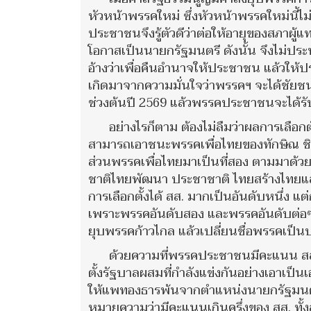
หัวหน้าพรรคใหม่ ซึ่งหัวหน้าพรรคใหม่นี้ไม
ประชาชนจึงรู้ตัวดีว่าต่อให้อายุของสภาผ
โอกาสเป็นนายกรัฐมนตรี ดังนั้น จึงไม่ปร
อ้างว่าเพื่อคืนอำนาจให้ประชาชน แล้วให้
เกิดมาจากความมั่นใจว่าพรรคฯ จะได้ชัยชนะเ
ช่วงต้นปี 2569 แล้วพรรคประชาชนจะได้รั
อย่างไรก็ตาม ต้องไม่ลืมว่าผลการเลือกต
สามารถเอาชนะพรรคเพื่อไทยของทักษิณ ชิน
ส่วนพรรคเพื่อไทยมาเป็นที่สอง ตามมาด้วย
ชาติไทยพัฒนา ประชาชาติ ไทยสร้างไทยแล้วยั
การเลือกตั้งได้ สส. มากเป็นอันดับหนึ่ง แต
เพราะพรรคอันดับสอง และพรรคอันดับต่อๆ มา
ยุบพรรคก้าวไกล แล้วเปลี่ยนชื่อพรรคเป็นป
ด้วยความที่พรรคประชาชนมีคะแนน สส.
ตั้งรัฐบาลผสมที่กำลังแข่งกันอย่างเอาเป็
ให้แพทองธารพ้นจากตำแหน่งนายกรัฐมนตร
หมายความว่ามีคะแนนเกินครึ่งของ สส. ทั้งส