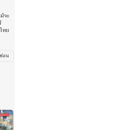
ม้จะ
ี
นไทย
ซ่อน