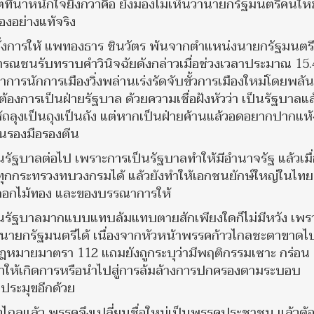
ต่ที่น่าหนักใจยิ่งกว่าคือ ยังมองไม่เห็นว่านายกรัฐมนตรีคนให
องอย่างแท้จริง
สั่งการให้ แพทองธาร ชินวัตร พ้นจากตำแหน่งนายกรัฐมนตร
ธารณชนรับทราบคำวินิจฉัยดังกล่าวเมื่อช่วงเวลาประมาณ 15.
อาการนักการเมืองวิ่งพล่านเร่งรัดจับขั้วการเมืองใหม่โดยพลัน
องการเป็นฝ่ายรัฐบาล ด้วยความเชื่อฝังหัวว่า เป็นรัฐบาลแล้
ถลุงเป็นถุงเป็นถัง แต่หากเป็นฝ่ายค้านแล้วอดอยากปากแห้ง
คนรองมือรองตีน
นรัฐบาลต่อไป เพราะการเป็นรัฐบาลทำให้มีอำนาจรัฐ แล้วเมื่
รทุกกระทรวงทบวงกรมได้ แล้วยังทำให้เอกชนยักษ์ใหญ่ในไทย
เงินดอกไม้ทอง และของบรรณาการให้
็นรัฐบาลมากแบบแทบล้มแทบตายสักเพียงใดก็ไม่มีหวัง เพร
็นนายกรัฐมนตรีได้ เนื่องจากหัวหน้าพรรคก้าวไกลชะตาขาดไ
ฎหมายมาตรา 112 แถมยังถูกระบุว่ามีพฤติกรรมเซาะ กร่อน
าให้เกิดการหรือนำไปสู่การล้มล้างการปกครองตามระบอบ
นประมุขอีกด้วย
าวไกลแล้ว พรรคจึงเปลี่ยนชื่อใหม่เป็นพรรคประชาชน แล้วต้