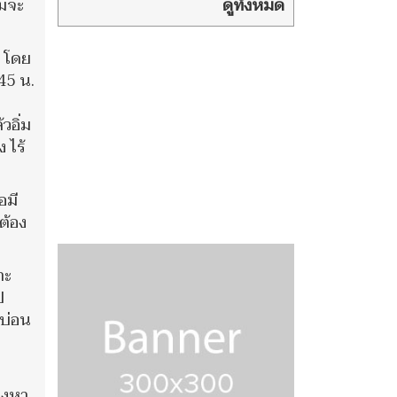
‘พล.ต.ท.ผ่อน’
ดูทั้งหมด
ม่จะ
พ่อตา ‘อดีตนายกฯเศรษฐา’ แกน
นำเพื่อไทยร่วมงานพรึ่บ
ี โดย
45 น.
วอิ่ม
 ไร้
อมี
ต้อง
าะ
ป
 บ่อน
องหา