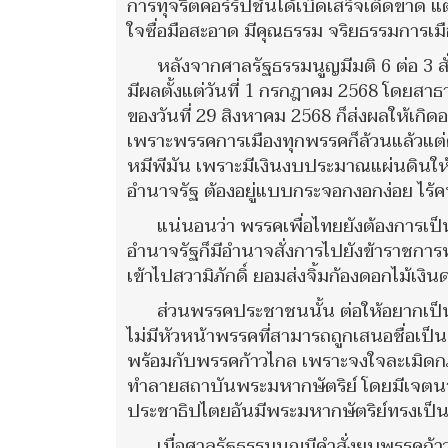
การทุจริตคอร์รัปชั่นได้เบ็ดเสร็จเด็ดขาด แ
ใจซื่อมือสะอาด มีคุณธรรม จริยธรรมการเมื
หลังจากศาลรัฐธรรมนูญมีมติ 6 ต่อ 3 
มีผลตั้งแต่วันที่ 1 กรกฎาคม 2568 โดยสา
ของวันที่ 29 สิงหาคม 2568 ก็ส่งผลให้เกิด
เพราะพรรคการเมืองทุกพรรคก็ล้วนแล้วแต่ต้
หมีพีมัน เพราะมีเงินงบประมาณแผ่นดินให้
อำนาจรัฐ ต้องอยู่แบบกระจอกงอกง่อย ไร้
แน่นอนว่า พรรคเพื่อไทยยังต้องการเป็
อำนาจรัฐก็มีอำนาจสั่งการไปยังข้าราชกา
เข้าไปสวามิภักดิ์ ยอมส่งจิ้มก้องดอกไม้
ส่วนพรรคประชาชนนั้น ต่อให้อยากเป
ไม่มีหัวหน้าพรรคที่สามารถถูกเสนอชื่อเป
พร้อมกับพรรคก้าวไกล เพราะจงใจละเมิดก
ทำลายสถาบันพระมหากษัตริย์ โดยมีเจตน
ประชาธิปไตยอันมีพระมหากษัตริย์ทรงเป็
เมื่อศาลรัฐธรรมนูญมีคำสั่งยุบพรรคก้