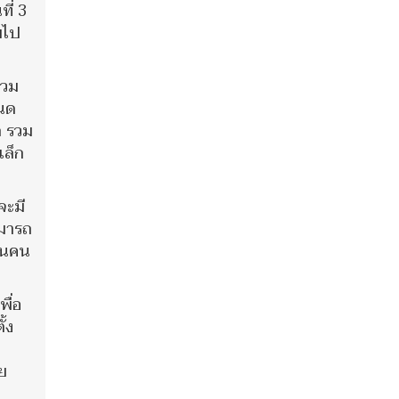
ี่ 3
บไป
รวม
หนด
ก รวม
เล็ก
จะมี
ามารถ
็นคน
พื่อ
้ง
วย