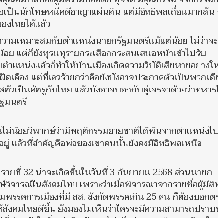
อเป็นนักโทษหนีคดีอาญาแผ่นดิน แต่มีอิทธิพลเถื่อนมากล้น 
ของไทยได้แล้ว
่มีความเหมาะสมกับตำแหน่งนายกรัฐมนตรีแม้แต่น้อย ไม่ว่าจ
้อย แต่ก็ยังทุรนทุรายกระเสือกกระสนเสนอหน้าเข้าไปรับ
บตำแหน่งแล้วก็ทำให้บ้านเมืองเกิดความวิบัติเสียหายอย่างใ
ดเคือง แต่ที่เลวร้ายกว่าคือยังบังอาจประกาศตัวเป็นพวกเดี
ศตัวเป็นศัตรูกับไทย แล้วบังอาจบอกกับคู่เจรจาด้วยว่าทหา
ัฐมนตรี
นไม่น้อยวิพากษ์ว่ามีพฤติกรรมขายชาติได้พ้นจากตำแหน่งไป
ู่ แล้วที่สำคัญคือพ่อของเขาคนนั้นยังคงมีอิทธิพลเหนือ
ายที่ 32 น่าจะเกิดขึ้นในวันที่ 3 กันยายน 2568 ส่วนนายก
ษ์วิจารณ์ในสังคมไทย เพราะว่าเมื่อพิจารณาจากรายชื่อผู้มีสิทธ
มพรรคการเมืองที่มี สส. สังกัดพรรคเกิน 25 คน ก็ต้องบอกต
ห้สังคมไทยดีขึ้น ยังมองไม่เห็นว่าใครจะมีความสามารถปรา