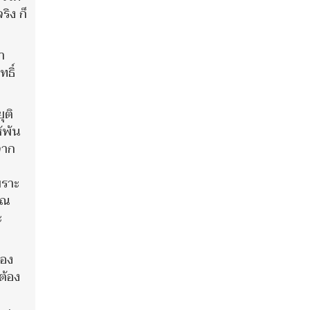
ิง ก็
า
ธิ์
ุติ
้พ้น
จาก
พราะ
ิณ
ะ
ของ
ต้อง