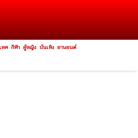
ะเทศ
กีฬา
ผู้หญิง
บันเทิง
ยานยนต์