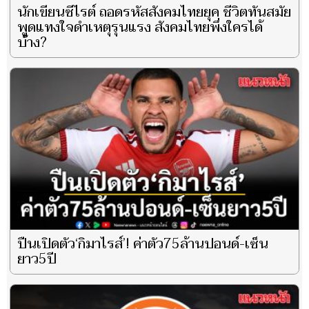
นักเขียนซีไรต์ ถอดรหัสสังคมไทยยุค ชีวิตทันสมัย
พูดแทงใจดำเหตุรุนแรง สังคมไทยพึ่งใครได้
บ้าง?
ปืนเปิดตัว‘กิมาไรส์’! ค่าตัว75ล้านปอนด์-เซ็น
ยาว5ปี