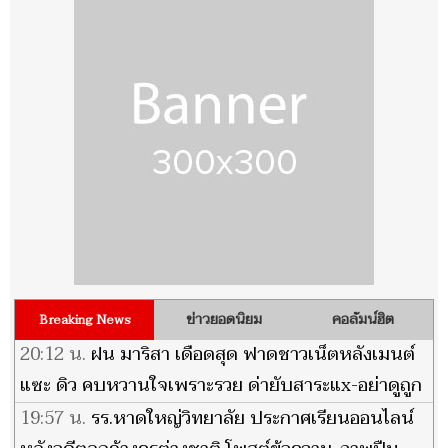
ข่าวยอดนิยม
คอลัมน์ฮิต
Breaking News
20:12 น.
ฝน มาริสา เดือดสุด ฟาดชาวเน็ตหลังเมนต์
แซะ ดิว คบหวานใจเพราะรวย ด่ายับสาระแx-อย่าดูถูก
คนอื่น
19:57 น.
รร.หาดใหญ่วิทยาลัย ประกาศเรียนออนไลน์