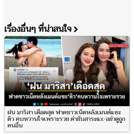
เรื่องอื่นๆ ที่น่าสนใจ
ฝน มาริสา เดือดสุด ฟาดชาวเน็ตหลังเมนต์แซะ
ดิว คบหวานใจเพราะรวย ด่ายับสาระแx-อย่าดูถูก
คนอื่น