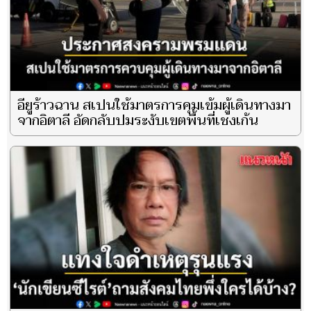
อียูร้าวฉาน สเปนใช้มาตรการคุมเข้มผู้เดินทางมา
จากอิตาลี อัดกลับปมระงับเขตพื้นที่เชงเก้น