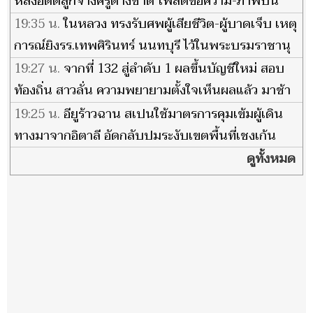
หลังอดีตลูกจ้างครูต่างชาติ โพสต์ข้อความ-ภาพปืน
ข่มขู่
19:35 น.
ในหลวง ทรงรับศพผู้เสียชีวิต-ผู้บาดเจ็บ เหตุ
การณ์ยิงรร.เทพศิรินทร์ นนทบุรี ไว้ในพระบรมราชานุ
เคราะห์
19:27 น.
จากที่ 132 สู่ลำดับ 1 ผลขึ้นบัญชีใหม่ สอบ
ท้องถิ่น สาวลั่น ความพยายามตั้งใจเห็นผลแล้ว มาช้า
แต่ก็ภูมิใจ
19:25 น.
อียูร้าวฉาน สเปนใช้มาตรการคุมเข้มผู้เดิน
ทางมาจากอิตาลี อัดกลับปมระงับเขตพื้นที่เชงเก้น
ดูทั้งหมด