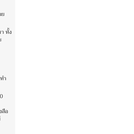
อย
 ทั้ง
ะ
 ทำ
00
งสือ
่