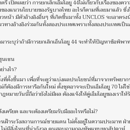
ี เปิดเผยว่า การยกเลิกเอ็มโอยู 44ไม่เกี่ยวกับเรื่องของคว
ื่องของแนวนโยบายของรัฐบาลไทย อะไรก็ตามที่เลยมาแล้ว ซึ่
้าวหน้า มีตัวอ้างอิงอื่นๆ ที่เกิดขึ้นมาทั้ง UNCLOS จะเอาตรงน
้มีแนวทางอ้างอิงร่วมกันทั้งสองประเทศเพราะทั้งสองประเทศเป็น
กมาระบุว่าถ้ามีการยกเลิกเอ็นโอยู 44 จะทำให้ปัญหาข้อพิพ
ฮุนเซน
อย่างไร?
งที่ตั้งขึ้นมา เพื่อที่จะดูว่าแบ่งผลประโยชน์ที่มาจากทรัพยาก
่ก็ต้องมีการหารือกันใหม่ ตั้งชุดอาจจะเป็นเอ็มโอยู 70 ไม่ใช
ามกฎหมายวันนี้ถือว่ายังไม่มีผล ต้องแจ้งให้คู่เอ็มโอยูของเราให้ร
เครียด และจะต้องเตรียมรับมืออะไรหรือไม่?
ีการเฝ้าระวังสถานการณ์ชายแดน ไม่ตั้งอยู่ในความประมาท ฝ่า
 ไม่มีสิ่งไหนที่น่ากังวล ตนสอบถามกองทัพแทบทุกสัปดาห์