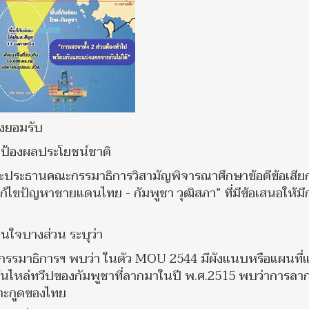
องยอมรับ
ป้องผลประโยชน์ชาติ
ประธานคณะกรรมาธิการวิสามัญพิจารณาศึกษาข้อดีข้อเสีย
ไขปัญหาชายแดนไทย - กัมพูชา วุฒิสภา” ที่มีข้อเสนอให้มี
นใจบางส่วน ระบุว่า
รมาธิการฯ พบว่า ในตัว MOU 2544 มีผังแนบหรือแผนที
เส้นไหล่ทวีปของกัมพูชาที่ลากมาในปี พ.ศ.2515 พบว่าการลา
กาะกูดของไทย