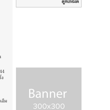
จนท.พิทักษ์ป่า
ดูทั้งหมด
ห้วยขาแข้ง เชื่อเป็นเหตุบังเอิญ
ไม่เข้าข่าย​ เสือกินคน
น
 44
่ง
เอ็ม