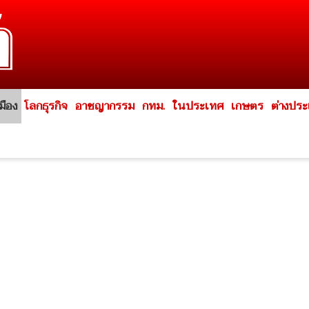
มือง
โลกธุรกิจ
อาชญากรรม
กทม.
ในประเทศ
เกษตร
ต่างปร