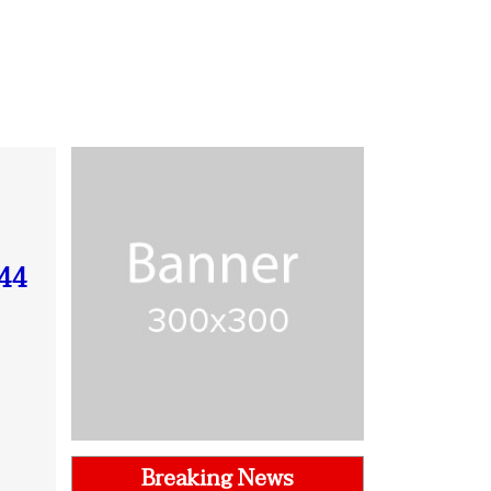
544
Breaking News