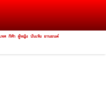
ะเทศ
กีฬา
ผู้หญิง
บันเทิง
ยานยนต์