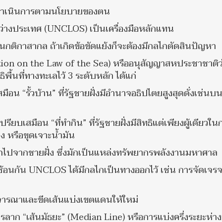
ศก็ดำเนินการตามนโยบายของตน
ว่างประเทศ (UNCLOS) เป็นเครื่องมือหลักแทน
ติกาสากล ถ้าเกิดข้อขัดแย้งก็จะต้องมีกลไกตัดสินปัญหา
n on the Law of the Sea) หรืออนุสัญญาสหประชาชาติว
ื้นที่ทางทะเลไว้ 3 ระดับหลัก ได้แก่
อน “รั้วบ้าน” ที่รัฐชายฝั่งมีอำนาจอธิปไตยสูงสุดดั่งเช่นบน
ียบเสมือน “ที่ทำกิน” ที่รัฐชายฝั่งมีสิทธิแต่เพียงผู้เดียวใน
 หรือขุดเจาะน้ำมัน
ออกไปจากชายฝั่ง ซึ่งมักเป็นแหล่งทรัพยากรพลังงานมหาศาล
ซ้อนกัน UNCLOS ได้มีกลไกเป็นทางออกไว้ เช่น การจัดเจร
จารณาและขีดเส้นแบ่งเขตแดนให้ใหม่
าก “เส้นมัธยะ” (Median Line) หรือการแบ่งครึ่งระยะห่า