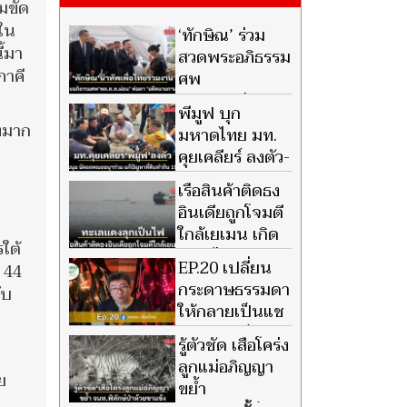
ามขัด
งใน
‘ทักษิณ’ ร่วม
ี้มา
สวดพระอภิธรรม
ภาคี
ศพ
‘พล.ต.ท.ผ่อน’
พีมูฟ บุก
พ่อตา ‘อดีตนายกฯเศรษฐา’ แกน
าทมาก
มหาดไทย มท.
นำเพื่อไทยร่วมงานพรึ่บ
คุยเคลียร์ ลงตัว-
ยุติชุมนุม นัดถก
เรือสินค้าติดธง
คณะอนุฯร่วม แก้ปัญหาที่ดินทำ
อินเดียถูกโจมตี
กิน 19 ส.ค.
ใกล้เยเมน เกิด
รใต้
เพลิงไหม้รุนแรง
EP.20 เปลี่ยน
่ 44
ก่อนจมลงในทะเลแดง
กระดาษธรรมดา
ับ
ให้กลายเป็นแช
นเดอเลียร์สุด
รู้ตัวชัด เสือโคร่ง
คราฟต์ เติมเสน่ห์ธรรมชาติให้
ลูกแม่อภิญญา
'ลองนาคาเฟ่'
ย
ขย้ำ