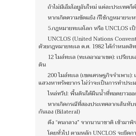
ถ้าไม่มีเอ็มโอยูอันใหม่ แต่ละประเท
หากเกิดความขัดแย้ง ก็ใช้กฎหมายระห
5.กฎหมายทะเลโลก หรือ UNCLOS เป็นก
UNCLOS (United Nations Conventio
ด้วยกฎหมายทะเล ค.ศ. 1982 ได้กำหนดสิทธิพ
12 ไมล์ทะเล (ทะเลอาณาเขต): เปรียบเสมื
ดิน
200 ไมล์ทะเล (เขตเศรษฐกิจจำเพาะ): เปร
แสวงหาทรัพยากร ไม่ว่าจะเป็นการทำประมง
ไหล่ทวีป: พื้นดินใต้ผืนน้ำที่ทอดยาว
หากเกิดกรณีที่สองประเทศลากเส้นทับ
กันเอง (Bilateral)
ดึง “คนกลาง” จากนานาชาติ เข้ามาพิ
โดยทั่วไป ตามหลัก UNCLOS จะยึดการล