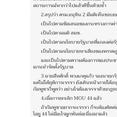
สถานการณ์หากว่าไปแล้วดีขึ้นด้วยซ้ำ
2.สรุปว่า ครม.อนุทิน 2 มีมติเห็นชอบย
เป็นไปตามข้อเสนอของกระทรวงการต่
เป็นไปตามมติ สมช.
เป็นไปตามนโยบายรัฐบาลที่แถลงต่อร
เป็นไปตามนโยบายหาเสียงของพรรคภูม
และเป็นไปตามความต้องการของประชาช
แกนนำจัดตั้งรัฐบาล
3.นายสีหศักดิ์ พวงเกตุแก้ว รองนายก
แต่ไม่ได้ยุติการเจรจา ยังเดินหน้าภายใ
กัมพูชาก็พูดว่า อย่างไรต้องเจรจาด้วยกฎหม
4.เมื่อการยกเลิก MOU 44 แล้ว
ถ้ากัมพูชาอยากจะเจรจา ก็จะต้องติดต่
โอยู 44 ไม่มีอะไรผูกพันต่อเนื่องมาแล้ว