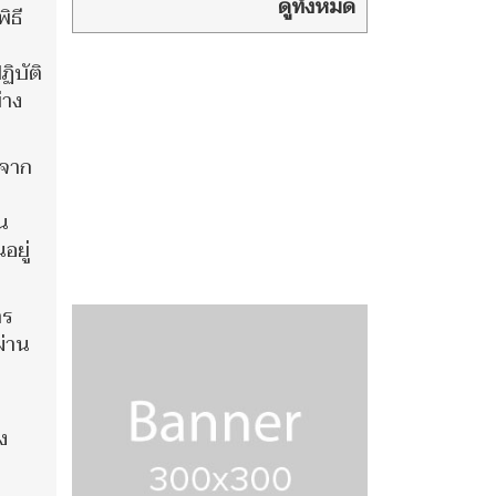
มีรายรับกว่า 44
ดูทั้งหมด
ิธี
ล้าน ได้จากต่างชาติหรือไม่ ?
ิบัติ
่าง
ะจาก
น
อยู่
าร
ผ่าน
ง
า