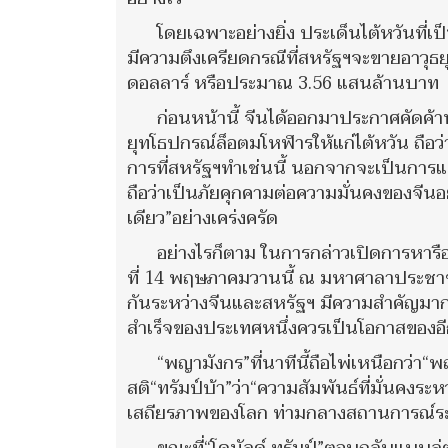
โดยเฉพาะอย่างยิ่ง ประเด็นไต้หวันที่เป
มีความตึงเครียดกรณีที่สหรัฐฯจะขายอาวุธยุท
ดอลลาร์ หรือประมาณ 3.56 แสนล้านบาท
ก่อนหน้านี้ จีนได้ออกมาประกาศคัดค้าน
ยุทโธปกรณ์ล็อตมโหฬารให้แก่ไต้หวัน ถือว่
การที่สหรัฐฯทำเช่นนี้ นอกจากจะเป็นกา
ถือว่าเป็นภัยคุกคามต่อความมั่นคงของจีนอย
เดียว”อย่างเคร่งครัด
อย่างไรก็ตาม ในการกล่าวเปิดการหารืออย
ที่ 14 พฤษภาคมวานนี้ ณ มหาศาลาประชาชน “
กันระหว่างจีนและสหรัฐฯ มีความสำคัญมากก
สำเร็จของประเทศหนึ่งควรเป็นโอกาสของอี
“พญามังกร”ที่นาทีนี้ถือไพ่เหนือกว่า“พ
สติ“ทรัมป์บ้า”ว่า“ความสัมพันธ์ที่มั่นค
เสถียรภาพของโลก ท่ามกลางสถานการณ์ระห