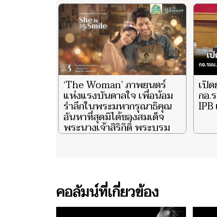
‘The Woman’ ภาพยนตร์
เปิด
แห่งแรงบันดาลใจ เพื่อน้อม
กอ.ร
รำลึกในพระมหากรุณาธิคุณ
IPB 
อันหาที่สุดมิได้ของสมเด็จ
พระนางเจ้าสิริกิติ์ พระบรม
ราชินีนาถ พระบรมราชชนนี
พันปีหลวง ผู้ทรงเป็น ‘แม่’
และ ‘รอยยิ้มแห่งแผ่นดิน’ จุด
ประกายความสว่างไสวแก่
ชีวิตพสกนิกรไทยชั่วนิรันดร์
คอลัมน์ที่เกี่ยวข้อง
ตอน ‘She is My Smile’ EP.3