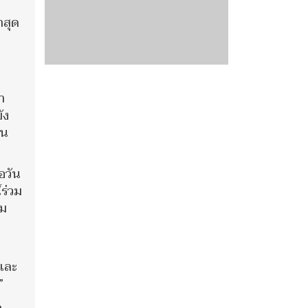
าสุด
า
ัง
ีน
อวัน
ร่วม
าม
และ
”