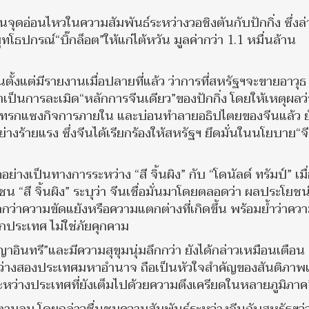
็นจุดอ่อนไหวในความสัมพันธ์ระหว่างวอชิงตันกับปักกิ่ง ซึ่งล่
โธปกรณ์“บิ๊กล็อต”ให้แก่ไต้หวัน มูลค่ากว่า 1.1 หมื่นล้าน
ตั้งแต่มีรายงานเมื่อปลายที่แล้ว ว่าการที่สหรัฐฯจะขายอาวุธ
าเป็นการละเมิด“หลักการจีนเดียว”ของปักกิ่ง โดยให้เหตุผลว่
รแทรกแซงกิจการภายใน และบ่อนทำลายอธิปไตยของจีนแล้ว ย
่างร้ายแรง ซึ่งจีนได้เรียกร้องให้สหรัฐฯ ยึดมั่นในนโยบาย“จ
่างเป็นทางการระหว่าง “สี จิ้นผิง” กับ “โดนัลด์ ทรัมป์” เมื่
สี จิ้นผิง” ระบุว่า จีนเชื่อมั่นมาโดยตลอดว่า ผลประโยชน์
ว่าความขัดแย้งหรือความแตกต่างที่เกิดขึ้น พร้อมย้ำว่าคว
กประเทศ ไม่ใช่ภัยคุกคาม
ญาอินทรี”และมีความสุขุมนุ่มลึกกว่า ยังได้กล่าวเหมือนเตือน
งระหว่างสองประเทศมหาอำนาจ ถือเป็นหัวใจสำคัญของสันติภาพ
ว่างประเทศที่ยังเต็มไปด้วยความตึงเครียดในหลายภูมิภาค