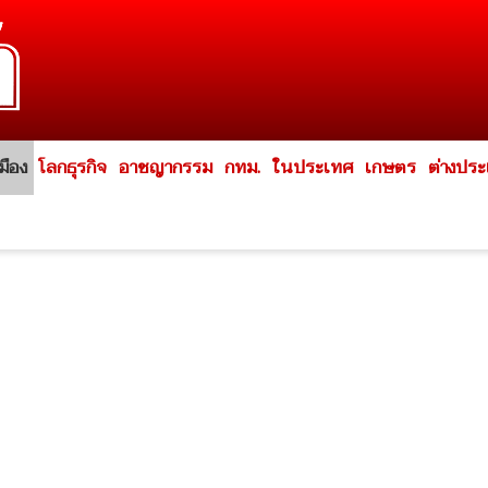
มือง
โลกธุรกิจ
อาชญากรรม
กทม.
ในประเทศ
เกษตร
ต่างปร