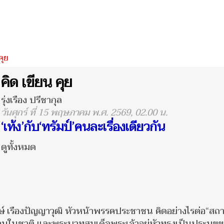
คุย
คิด เขียน คุย
รุ่งเรือง ปรีชากุล
วันศุกร์ ที่ 15 พฤษภาคม พ.ศ. 2569, 02.00 น.
‘เท้ง’กับ‘ทรัมป์’คนละเรื่องเดียวกัน
ดูทั้งหมด
งษ์ เรืองปัญญาวุฒิ หัวหน้าพรรคประชาชน คิดอย่างไรต่อ“สถ
องคนในชาติ และพระบาทสมเด็จพระเจ้าอยู่หัวทรงเป็นประมุข