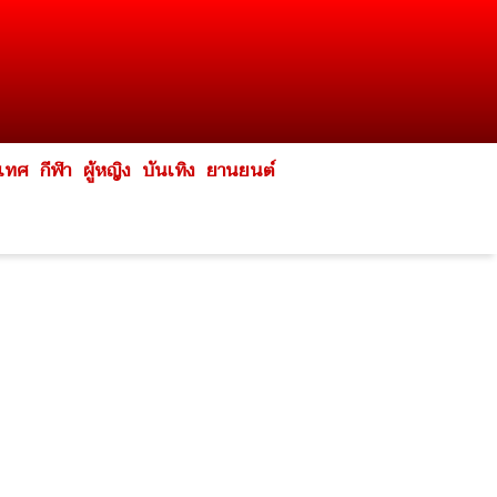
ะเทศ
กีฬา
ผู้หญิง
บันเทิง
ยานยนต์