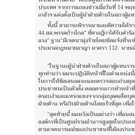
ประเทศ จากการแถลงข่าวเมื่อวันที่ 14 พฤ
เกล้าฯ แต่งตั้งเป็นผู้นำฝ่ายค้านในสภาผู้
ทั้งนี้ สามารถพิจารณาและตีความได้จา
44 สส.พรรคก้าวไกล” ที่ศาลฎีกาได้รับคำร
แรง” ฐาน“มีเจตนามุ่งร้ายโดยชัดแจ้งที่
ประมวลกฎหมายอาญา มาตรา 112- นายณัฐพ
“ในฐานะผู้นำฝ่ายค้านในสภาผู้แทนรา
ทุกท่านว่า ผมจะปฏิบัติหน้าที่ในตำแหน่
ในการให้ข้อเสนอแนะและตรวจสอบถ่วงดุลฝ
ประชาชนเป็นตัวตั้ง ตลอดจนการทำหน้าที
ครอบงำและแทรกแซงจากกลุ่มบุคคลใดบุคค
ฝ่ายค้าน หรือวิปฝ่ายค้านโดยเร็วที่สุด เ
“สุดท้ายนี้ ผมหวังเป็นอย่างว่า เพื
องค์กรที่เป็นศูนย์รวมอำนาจสูงสุดในประเ
ตามเจตนารมณ์ของประชาชนที่ได้ลงประชามติ