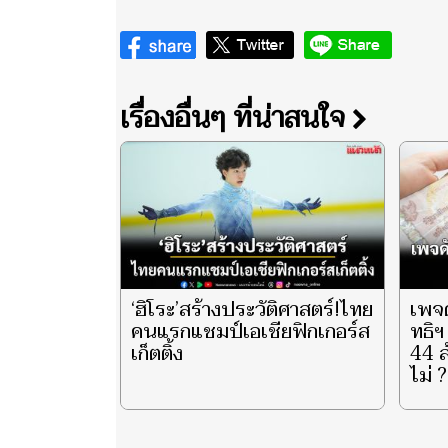
เรื่องอื่นๆ ที่น่าสนใจ
‘ฮิโระ’สร้างประวัติศาสตร์!ไทย
เพจด
คนแรกแชมป์เอเชียฟิกเกอร์ส
ทธิฯ
เก็ตติ้ง
44 ล
ไม่ ?