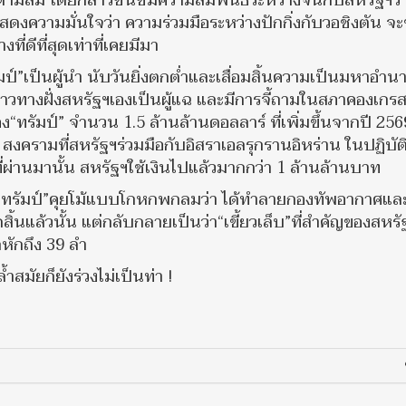
่ตามลม โดยกล่าวชื่นชมความสัมพันธ์ระหว่างจีนกับสหรัฐฯว่
แสดงความมั่นใจว่า ความร่วมมือระหว่างปักกิ่งกับวอชิงตัน จะ
่ดีที่สุดเท่าที่เคยมีมา
รัมป์”เป็นผู้นำ นับวันยิ่งตกต่ำและเสื่อมสิ้นความเป็นมหาอำ
จากข่าวทางฝั่งสหรัฐฯเองเป็นผู้แฉ และมีการจี้ถามในสภาคองเก
ัมป์” จำนวน 1.5 ล้านล้านดอลลาร์ ที่เพิ่มขึ้นจากปี 256
ว่า สงครามที่สหรัฐฯร่วมมือกับอิสราเอลรุกรานอิหร่าน ในปฏิบัต
ที่ผ่านมานั้น สหรัฐฯใช้เงินไปแล้วมากกว่า 1 ล้านล้านบาท
 และ“ทรัมป์”คุยโม้แบบโกหกพกลมว่า ได้ทำลายกองทัพอากาศแล
้นแล้วนั้น แต่กลับกลายเป็นว่า“เขี้ยวเล็บ”ที่สำคัญของสหรั
กหักถึง 39 ลำ
สมัยก็ยังร่วงไม่เป็นท่า !