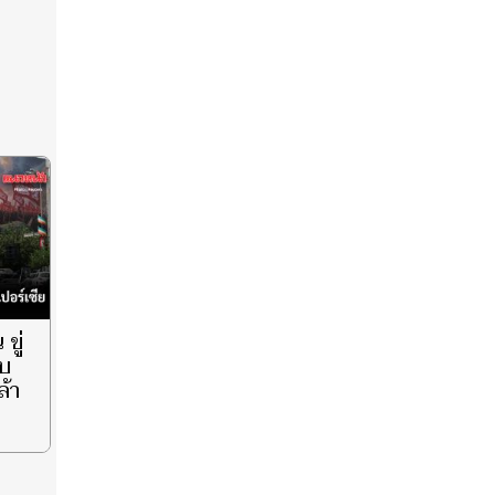
ขู่
บ
ล้า