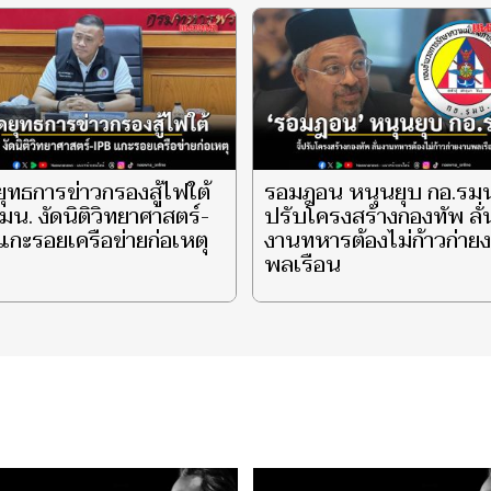
ยุทธการข่าวกรองสู้ไฟใต้
รอมฎอน หนุนยุบ กอ.รมน. 
มน. งัดนิติวิทยาศาสตร์-
ปรับโครงสร้างกองทัพ ลั่
แกะรอยเครือข่ายก่อเหตุ
งานทหารต้องไม่ก้าวก่าย
พลเรือน