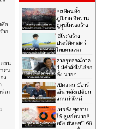
สะเทือนทั้ง
ภูมิภาค อิหร่าน
อดีต
ขู่ทุบโครงสร้าง
ร้าย
พลังงานแถบ
‘ฮิโระ’สร้าง
อ่าวเปอร์เซีย หากสหรัฐกล้าเปิด
ประวัติศาสตร์!
ฉากถล่ม
ไทยคนแรก
แชมป์เอเชียฟิก
ศาลอุทธรณ์ภาค
มวลชน
เกอร์สเก็ตติ้ง
4 มีคำสั่งให้เลือก
ะชาชน
ตั้ง นายก
ของ
อบจ.ขอนแก่น
ก
เปิดแผน บีอาร์
ใหม่
เอ็น หลังเปลี่ยน
ร่วม
แกนนำใหม่
เน้นดิสเครดิต
นะ
เพจดัง ขุดราย
กำลังพลรัฐ ผลิตแนวร่วมผ่าน
ได้ ศูนย์ทนายสิ
่
การบิดเบือนการศึกษา
ทธิฯ ตัวเลขปี 68