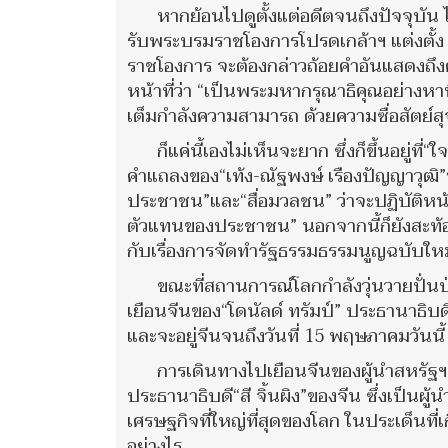
หากย้อนไปดูตั้งแต่อดีตจนถึงปัจจุบัน
รับพระบรมราชโองการโปรดเกล้าฯ แต่งตั้ง
ราชโองการ จะต้องกล่าวถ้อยคำอันแสดงถึ
หน้าที่ว่า “เป็นพระมหากรุณาธิคุณอย่างหาที
เต็มกำลังความสามารถ ด้วยความซื่อสัตย์สุจ
ก็แค่นี้เองไม่เห็นจะยาก ซึ่งก็ขึ้นอยู่
คำแถลงของ“เท้ง-ณัฐพงษ์ เรืองปัญญาวุฒิ”ที
ประชาชน”และ“สื่อมวลชน” ว่าจะปฏิบัติหน้
ตัวแทนของประชาชน” นอกจากนี้ก็ยังสะท้อน
กับเรื่องการจัดทำรัฐธรรมธรรมนูญฉบับใหม่
ขณะที่สถานการณ์โลกกำลังวุ่นวายปั่น
เยือนจีนของ“โดนัลด์ ทรัมป์” ประธานาธิบดี
และจะอยู่จีนจนถึงวันที่ 15 พฤษภาคมวันนี้
การเดินทางไปเยือนจีนของผู้นำสหรัฐฯคร
ประธานาธิบดี“สี จิ้นผิง”ของจีน ซึ่งเป็
เศรษฐกิจที่ใหญ่ที่สุดของโลก ในประเด็นที
อย่างไร