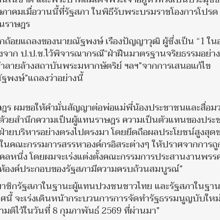
ษภาคมเมื่อวานนี้ที่รัฐสภา ในพิธีรับพระบรมราชโองการโปรด
แทนราษฎร
กถ้อยแถลงของนายณัฐพงษ์ เรืองปัญญาวุฒิ ผู้ซึ่งเป็น “1 ใน
้องจาก ป.ป.ช.ไว้พิจารณากรณี“ฝ่าฝืนมาตรฐานจริยธรรมอย่าง
จะทำลายล้างสถาบันพระมหากษัตริย์ ฯลฯ”จากการเสนอแก้ไข
งษ์”แถลงว่าอย่างนี้
ษฎร ผมขอให้คำมั่นสัญญาต่อพ่อแม่พี่น้องประชาชนและสื่อ
งนี้ด้วยสำนึกความเป็นผู้แทนราษฎร ความเป็นตัวแทนของปร
่ายบริหารอย่างตรงไปตรงมา โดยยึดถือผลประโยชน์สูงสุด
่ในคณะกรรมการสรรหาองค์กรอิสระต่างๆ ให้ปราศจากการถู
ลหนึ่ง โดยผมจะเร่งแต่งตั้งคณะกรรมการประสานงานพรรค
พื่อให้องค์ประกอบของรัฐสภามีความครบถ้วนสมบูรณ์”
่อนสมาชิกรัฐสภาในฐานะผู้แทนปวงชนชาวไทย และรัฐสภาในฐา
ทศนี้ จะเร่งเดินหน้ากระบวนการการจัดทำรัฐธรรมนูญบับใหม
ไว้ในวันที่ 8 กุมภาพันธ์ 2569 ที่ผ่านมา”