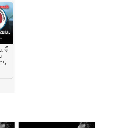
จี้
น
งาน