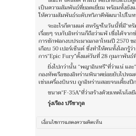
ขณะที่“โดนัลด์ ทรัมป์”ตอบกลับแบบลู
เป็นความสัมพันธ์ที่ยอดเยี่ยม พร้อมทั้งยัง
ให้ความสัมพันธ์ระดับทวิภาคีพัฒนาไปในทางที
จะอะไรก็ตามแต่ สหรัฐฯในวันนี้ที่มี“ท
เรื่อยๆ รบกับอิหร่านก็ถือว่าแพ้ เชื่อได้
การซักฟอกงบประมาณกลาโหมปี 2570 ของ“ทร
เกือบ 50 เปอร์เซ็นต์ ซึ่งทำให้คนทั้งโลกรู้
การ“Epic Fury”ตั้งแต่วันที่ 28 กุมภาพันธ์
ยิ่งไปกว่านั้น “พญาอินทรี”ที่ว่าแน่
กองทัพเรือของอิหร่านพินาศย่อยยับไปหมดสิ
เช่นเครื่องบินรบ ถูกอิหร่านสอยจนเดี้ยงปี
ขนาด“F-35A”ที่ว่าสร้างด้วยเทคโนโลยีล้ำ
รุ่งเรือง ปรีชากุล
เงื่อนไขการแสดงความคิดเห็น