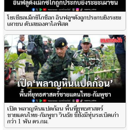
โซเชียลเม็กซิโกช็อก อินฟลูฯดังถูกประกบยิงระยะ
เผาขน ดับสยองคาไลฟ์สด
เปิด พลาญหินแปดก้อน พื้นที่ยุทธศาสตร์
ชายแดนไทย-กัมพูชา วินธัย ชี้ยังมีทุ่นระเบิดเก่า
กว่า 1 พัน ตร.กม.