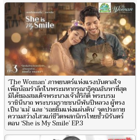
‘The Woman’ ภาพยนตร์แห่งแรงบันดาลใจ
เพื่อน้อมรำลึกในพระมหากรุณาธิคุณอันหาที่สุด
มิได้ของสมเด็จพระนางเจ้าสิริกิติ์ พระบรม
ราชินีนาถ พระบรมราชชนนีพันปีหลวง ผู้ทรง
เป็น ‘แม่’ และ ‘รอยยิ้มแห่งแผ่นดิน’ จุดประกาย
ความสว่างไสวแก่ชีวิตพสกนิกรไทยชั่วนิรันดร์
ตอน ‘She is My Smile’ EP.3