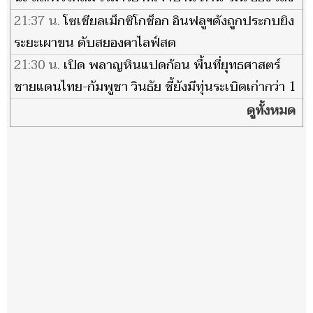
เยือนไทย
21:37 น.
โซเชียลเม็กซิโกช็อก อินฟลูฯดังถูกประกบยิง
ระยะเผาขน ดับสยองคาไลฟ์สด
21:30 น.
เปิด พลาญหินแปดก้อน พื้นที่ยุทธศาสตร์
ชายแดนไทย-กัมพูชา วินธัย ชี้ยังมีทุ่นระเบิดเก่ากว่า 1
พัน ตร.กม.
ดูทั้งหมด