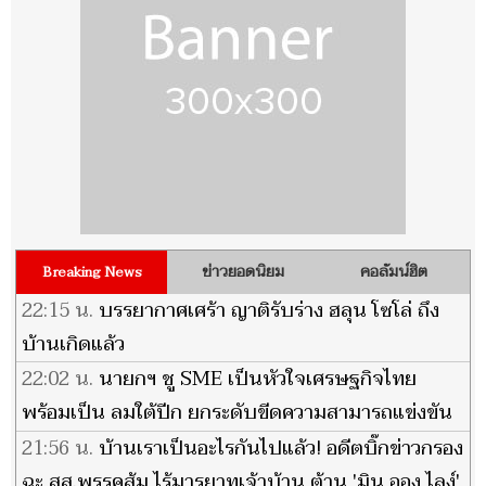
ข่าวยอดนิยม
คอลัมน์ฮิต
Breaking News
22:15 น.
บรรยากาศเศร้า ญาติรับร่าง ฮลุน โซโล่ ถึง
บ้านเกิดแล้ว
22:02 น.
นายกฯ ชู SME เป็นหัวใจเศรษฐกิจไทย
พร้อมเป็น ลมใต้ปีก ยกระดับขีดความสามารถแข่งขัน
เติบโตยั่งยืน
21:56 น.
บ้านเราเป็นอะไรกันไปแล้ว! อดีตบิ๊กข่าวกรอง
ฉะ สส.พรรคส้ม ไร้มารยาทเจ้าบ้าน ต้าน 'มิน ออง ไลง์'