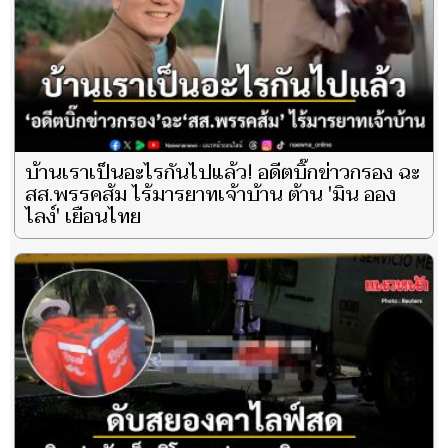
บ้านเราเป็นอะไรกันไปแล้ว! อดีตบิ๊กข่าวกรอง ฉะ
สส.พรรคส้ม ไร้มารยาทเจ้าบ้าน ต้าน 'มิน ออง
ไลง์' เยือนไทย