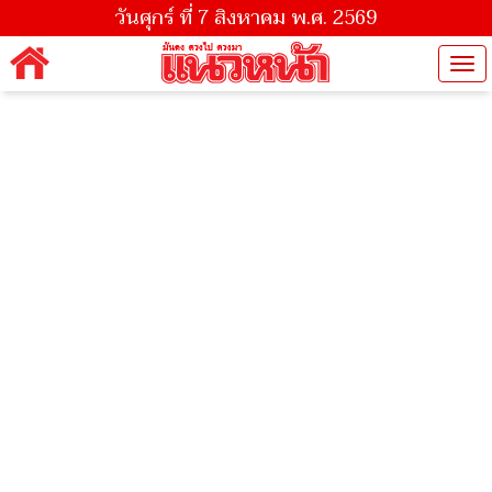
วันศุกร์ ที่ 7 สิงหาคม พ.ศ. 2569
Tog
nav