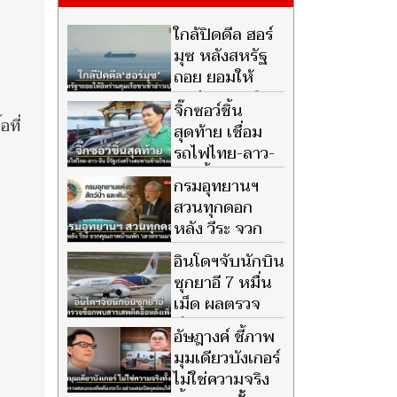
ใกล้ปิดดีล ฮอร์
มุซ หลังสหรัฐ
ถอย ยอมให้
อิหร่าน คุมเรือ
จิ๊กซอว์ชิ้น
ขาเข้าอ่าวเปอร์เซีย
ที่
สุดท้าย เชื่อม
รถไฟไทย-ลาว-
จีน จี้รัฐเร่งสร้าง
กรมอุทยานฯ
สะพานข้ามโขงแห่งใหม่ สกัด
สวนทุกดอก
ปัญหาคอขวด
หลัง วีระ จวก
คุณภาพบ้านพัก
อินโดฯจับนักบิน
'เลวทรามมาก' แจงชัด สิมิลันไม่
ซุกยาอี 7 หมื่น
ให้พักค้างมา 8 ปี แล้ว
เม็ด ผลตรวจ
ช็อกพบสารเสพ
อัษฎางค์ ชี้ภาพ
ติดอื้อหลังเพิ่งบิน
มุมเดียวบังเกอร์
ไม่ใช่ความจริง