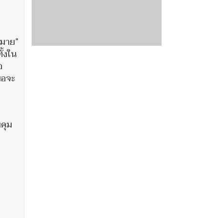
หมาย”
ั้งใน
อ
หมอจะ
คุม