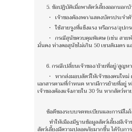
5. ข้อปฏิบัติเมื่อพาสัตว์เลี้ยงออกนอกบ
• เจ้าของต้องพก/แสดงบัตรประจำตัวสัตว
• ใช้สายจูงที่แข็งแรง หรือกรง/อุปกรณ์
• กรณีสุนัขควบคุมพิเศษ (เช่น สายพันธุ
มั่นคง ห่างคอสุนัขไม่เกิน 50 เซนติเมตร แ
6. กรณีเปลี่ยนเจ้าของ/ย้ายที่อยู่/สูญ
• หากส่งมอบสัตว์ให้เจ้าของคนใหม่ ต
เอกสารตามที่กำหนด หากมีการย้ายที่อยู่ หรื
เจ้าของต้องแจ้งภายใน 30 วัน หากสัตว์หาย
ข้อดีของระบบจดทะเบียนและการมีไมโ
ทำให้เมืองมีฐานข้อมูลสัตว์เลี้ยงมีเ
สัตว์เลี้ยงมีความปลอดภัยมากขึ้น ได้รั