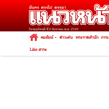
วันพฤหัสบดี ที่ 6 สิงหาคม พ.ศ. 2569
คอลัมน์
ข่าวเด่น
พระราชสำนัก
การเ
Like สาระ