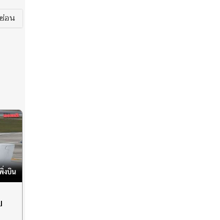
ซ่อน
บ
น