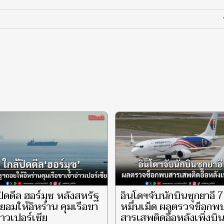
ปิดดีล ฮอร์มุซ หลังสหรัฐ
อินโดฯจับนักบินซุกยาอี 7
ยอมให้อิหร่าน คุมเรือขา
หมื่นเม็ด ผลตรวจช็อกพ
อ่าวเปอร์เซีย
สารเสพติดอื้อหลังเพิ่งบิ