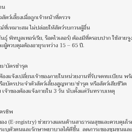
้าน
์เลี้ยงเมื่อถูกเจ้าหน้าที่ตรวจ
ที่เหมาะสม ไม่ปล่อยให้สัตว์รบกวนผู้อื่น
์ พิทบูลเทอร์เรีย, ร็อตไวเลอร์) ต้องมีที่ครอบปาก ใช้สายจู
ละผู้ควบคุมต้องอายุระหว่าง 15 – 65 ปี.
หาย/บัตรชำรุด
้องแจ้งเปลี่ยนเจ้าของภายในหน่วยงานที่รับจดทะเบียน พร
อบัตรประจำตัวสัตว์เลี้ยงสูญหาย/ชำรุด หรือสัตว์เสียชีวิต
 เจ้าของต้องแจ้งภายใน 3 วัน นับตั้งแต่วันทราบเหตุ
ครชิพ
จ้าของ (E-registry) ช่วยวางแผนด้านสาธารณสุขและควบคุมโร
บการระบุตัวตนและรักษาพยาบาลได้ดีขึ้น ลดภาระของชุมชนแล