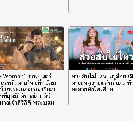
e Woman’ ภาพยนตร์
สวยสับไม่ไหว! ชาล็อต เส
แรงบันดาลใจ เพื่อน้อม
ดาเมจความแซ่บขี้เล่น ท
ึกในพระมหากรุณาธิคุณ
ละลายทั้งโซเชียล
าที่สุดมิได้ของสมเด็จ
างเจ้าสิริกิติ์ พระบรม
ินีนาถ พระบรมราชชนนี
ีหลวง ผู้ทรงเป็น ‘แม่’
‘รอยยิ้มแห่งแผ่นดิน’ จุด
กายความสว่างไสวแก่