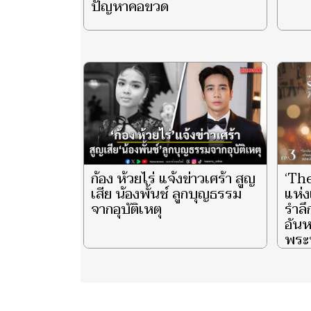
ปัญหาคอขวด
ก้อง ห้วยไร่ แจ้งข่าวเศร้า สูญ
‘Th
เสีย น้องพั้นช์ ลูกบุญธรรม
แห่ง
จากอุบัติเหตุ
รำล
อันห
พระน
ราช
พันป
และ 
ประ