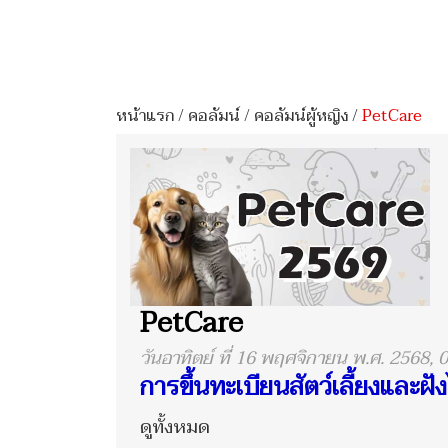
หน้าแรก
/
คอลัมน์
/
คอลัมน์ผู้หญิง
/
PetCare
PetCare
วันอาทิตย์ ที่ 16 พฤศจิกายน พ.ศ. 2568, 
การขึ้นทะเบียนสัตว์เลี้ยงและฝั
ดูทั้งหมด