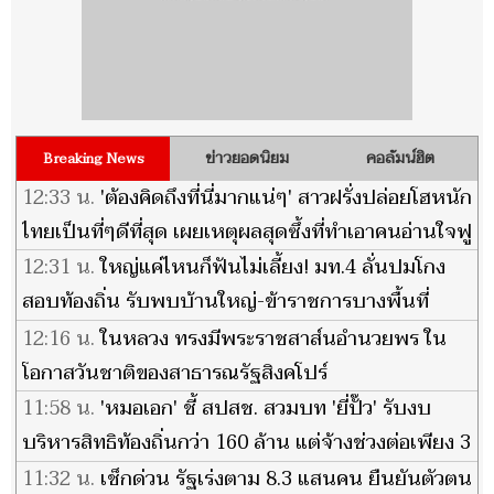
ข่าวยอดนิยม
คอลัมน์ฮิต
Breaking News
12:33 น.
'ต้องคิดถึงที่นี่มากแน่ๆ' สาวฝรั่งปล่อยโฮหนัก
ไทยเป็นที่ๆดีที่สุด เผยเหตุผลสุดซึ้งที่ทำเอาคนอ่านใจฟู
12:31 น.
ใหญ่แค่ไหนก็ฟันไม่เลี้ยง! มท.4 ลั่นปมโกง
สอบท้องถิ่น รับพบบ้านใหญ่-ข้าราชการบางพื้นที่
พัวพัน
12:16 น.
ในหลวง ทรงมีพระราชสาส์นอำนวยพร ใน
โอกาสวันชาติของสาธารณรัฐสิงคโปร์
11:58 น.
'หมอเอก' ชี้ สปสช. สวมบท 'ยี่ปั๊ว' รับงบ
บริหารสิทธิท้องถิ่นกว่า 160 ล้าน แต่จ้างช่วงต่อเพียง 3
ล้านบาท
11:32 น.
เช็กด่วน รัฐเร่งตาม 8.3 แสนคน ยืนยันตัวตน