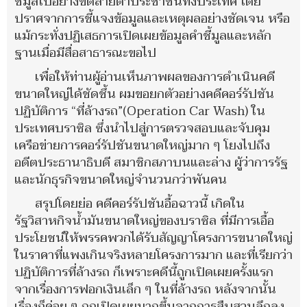
ชี้มูลไปอย่างขัดสายตาประชาชนทั้งประเทศ โดย
ปราศจากการชี้แจงข้อมูลและเหตุผลอย่างชัดเจน หรือ
แม้กระทั่งปฏิเสธการเปิดเผยข้อมูลคำชี้มูลและหลัก
ฐานเมื่อมีสื่อสาธารณะขอไป
เพื่อให้ท่านผู้อ่านเห็นภาพผลของการดำเนินคดี
ขนาดใหญ่ได้ชัดชึ้น ผมขอยกตัวอย่างคดีคอร์รัปชัน
ปฏิบัติการ “ที่ล้างรถ”(Operation Car Wash) ใน
ประเทศบราซิล ซึ่งนำไปสู่การตรวจสอบและจับคุม
เครือข่ายการคอร์รัปชันขนาดใหญ่มาก ๆ โยงไปถึง
อดีตประธานาธิบดี สมาชิกสภาบนและล่าง ผู้ว่าการรัฐ
และนักธุรกิจขนาดใหญ่จำนวนกว่าพันคน
สรุปโดยย่อ คดีคอร์รัปชันอื้อฉาวนี้ เกิดใน
รัฐวิสาหกิจน้ำมันขนาดใหญ่ของบราซิล ที่มีการเอื้อ
ประโยชน์ให้พรรคพวกได้รับสัญญาโครงการขนาดใหญ่
ในราคาที่แพงเกินจริงหลายโครงการมาก และที่เรียกว่า
ปฏิบัติการที่ล้างรถ ก็เพราะคดีนี้ถูกเปิดเผยครั้งแรก
จากเรื่องการฟอกเงินเล็ก ๆ ในที่ล้างรถ หลังจากนั้น
เรื่องก็ค่อย ๆ ถูกเปิดเผยมากขึ้นจากการสืบสวนลึกลง