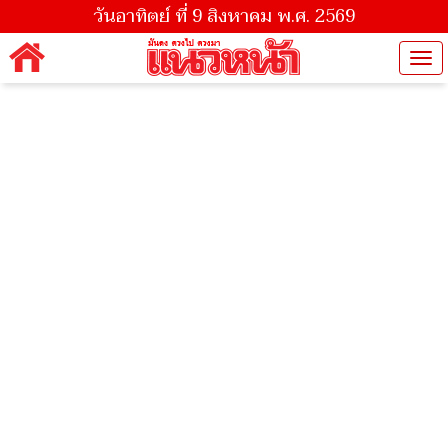
วันอาทิตย์ ที่ 9 สิงหาคม พ.ศ. 2569
Tog
nav