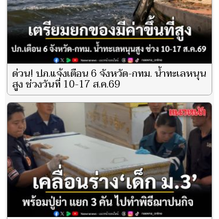
ด่วน! ปภ.แจ้งเตือน 6 จังหวัด-กทม. น้ำทะเลหนุน
สูง ช่วงวันที่ 10-17 ส.ค.69