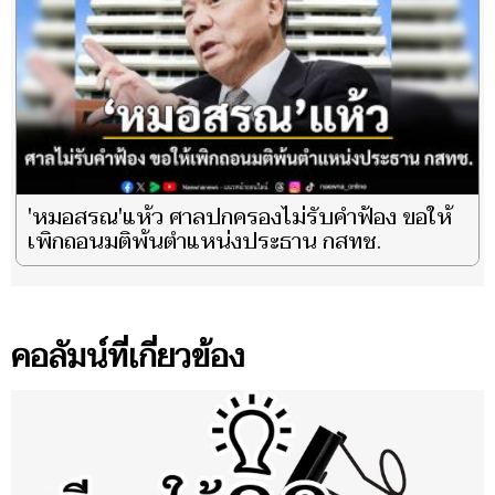
'หมอสรณ'แห้ว ศาลปกครองไม่รับคำฟ้อง ขอให้
เพิกถอนมติพ้นตำแหน่งประธาน กสทช.
คอลัมน์ที่เกี่ยวข้อง