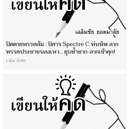
ปิดตายพรรคส้ม : ปิศาจ Spectre C พ่นพิษ ลาก
พรรคประชาชนลงเหว... ยุบซ้ำซาก-ลากเข้าคุก!
1 มี.ค. 2569