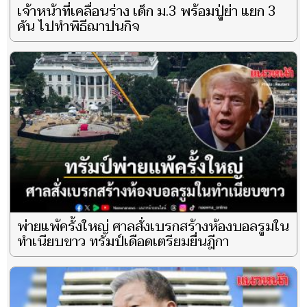
เจ้าหน้าที่เคลื่อนร่าง เด็ก ม.3 พร้อมปู่ย่า แยก 3
คัน ไปทำพิธีฌาปนกิจ
พ่ายแพ้ครั้งใหญ่ ศาลสั่งเบรกสร้างห้องบอลรูมใน
ทำเนียบขาว ทรัมป์เดือดเตรียมยื่นฎีกา