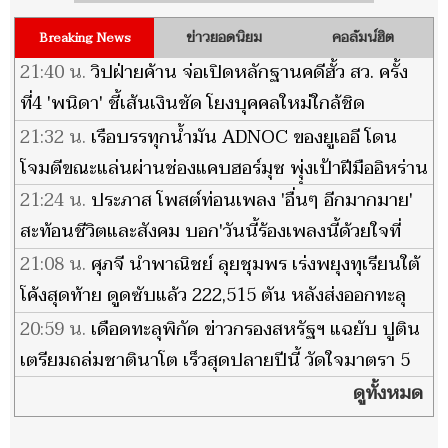
ข่าวยอดนิยม
คอลัมน์ฮิต
Breaking News
21:40 น.
วิปฝ่ายค้าน จ่อเปิดหลักฐานคดีฮั้ว สว. ครั้ง
ที่4 'พนิดา' ชี้เส้นเงินชัด โยงบุคคลใหม่ใกล้ชิด
พรรคการเมือง
21:32 น.
เรือบรรทุกน้ำมัน ADNOC ของยูเออี โดน
โจมตีขณะแล่นผ่านช่องแคบฮอร์มุซ พุุ่งเป้าฝีมืออิหร่าน
21:24 น.
ประภาส โพสต์ท่อนเพลง 'อื่นๆ อีกมากมาย'
สะท้อนชีวิตและสังคม บอก'วันนี้ร้องเพลงนี้ด้วยใจที่
สั่น'
21:08 น.
ศุภจี นำพาณิชย์ ลุยชุมพร เร่งพยุงทุเรียนใต้
โค้งสุดท้าย ดูดซับแล้ว 222,515 ตัน หลังส่งออกทะลุ
1.27 แสนล้าน
20:59 น.
เดือดทะลุพิกัด ข่าวกรองสหรัฐฯ แฉยับ ปูติน
เตรียมถล่มชาตินาโต เร็วสุดปลายปีนี้ วัดใจมาตรา 5
ดูทั้งหมด