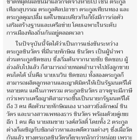
ชาติที่ผุดโผล่ขึ้นมาแล้วก็จืดจางหายไป เช่น ตระกูล
เทือกสุบรรณ ตระกูลศิลปอาชา ตระกูลเทียนทอง และ
ตระกูลคุณปลื้ม แต่ในขณะเดียวกันก็ยังมีการก่อตัว
เสริมสร้างฐานและเครือข่าย โดยเฉพาะในระดับ
การเมืองท้องถิ่นกันอยู่ตลอดเวลา
ในปัจจุบันนี้จัดได้ว่าเป็นการแข่งขันระหว่าง
ตระกูลชินวัตร ที่มีนายทักษิณ ชินวัตร เป็นผู้นำพา
ส่วนตระกูลชิดชอบ ซึ่งเริ่มต้นจากนายชัย ชิดชอบ ผู้
ล่วงลับไปแล้ว ก็สามารถถ่ายทอดอำนาจไปยังลูกชาย
คนโตได้ นั่นคือ นายเนวิน ชิดชอบ ทั้งสองตระกูลก็
สามารถผลิตลูกหลานและญาติมิตรให้เป็นรัฐมนตรีได้
หลายคน แต่ในภาพรวม ตระกูลชินวัตร อาจดูจะมีภาษี
กว่าเพราะเครือญาติสามารถขึ้นเป็นนายกรัฐมนตรีได้
ถึง 3 คน คือตัวนายทักษิณเอง นางสาวยิ่งลักษณ์ ชิน
วัตร และนางสาวแพทองธาร ชินวัตร พร้อมด้วยคู่เขย
อีก 1 คน คือ นายสมชาย วงศ์สวัสดิ์ โดยทั้ง 2 ตระกูล
ต่างก็เผชิญกับข้อกล่าวหาและคดีความต่างๆ ซึ่งเมื่อวัด
กันแล้ว ทางตระกูลชินวัตรก็ดูจะหนักกว่าหน่อย เพราะ