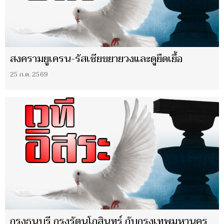
สงครามยูเครน-รัสเซียขยายวงและดูยืดเยื้อ
25 ก.ค. 2569
กรุงธนบุรี กรุงรัตนโกสินทร์ กับกรุงเทพมหานคร