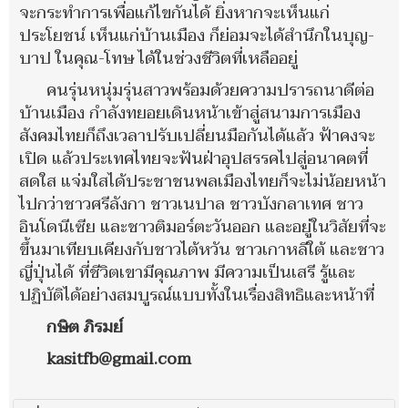
จะกระทำการเพื่อแก้ไขกันได้ ยิ่งหากจะเห็นแก่
ประโยชน์ เห็นแก่บ้านเมือง ก็ย่อมจะได้สำนึกในบุญ-
บาป ในคุณ-โทษ ได้ในช่วงชีวิตที่เหลืออยู่
คนรุ่นหนุ่มรุ่นสาวพร้อมด้วยความปรารถนาดีต่อ
บ้านเมือง กำลังทยอยเดินหน้าเข้าสู่สนามการเมือง
สังคมไทยก็ถึงเวลาปรับเปลี่ยนมือกันได้แล้ว ฟ้าคงจะ
เปิด แล้วประเทศไทยจะฟันฝ่าอุปสรรคไปสู่อนาคตที่
สดใส แจ่มใสได้ประชาชนพลเมืองไทยก็จะไม่น้อยหน้า
ไปกว่าชาวศรีลังกา ชาวเนปาล ชาวบังกลาเทศ ชาว
อินโดนีเซีย และชาวติมอร์ตะวันออก และอยู่ในวิสัยที่จะ
ขึ้นมาเทียบเคียงกับชาวไต้หวัน ชาวเกาหลีใต้ และชาว
ญี่ปุ่นได้ ที่ชีวิตเขามีคุณภาพ มีความเป็นเสรี รู้และ
ปฏิบัติได้อย่างสมบูรณ์แบบทั้งในเรื่องสิทธิและหน้าที่
กษิต ภิรมย์
kasitfb@gmail.com