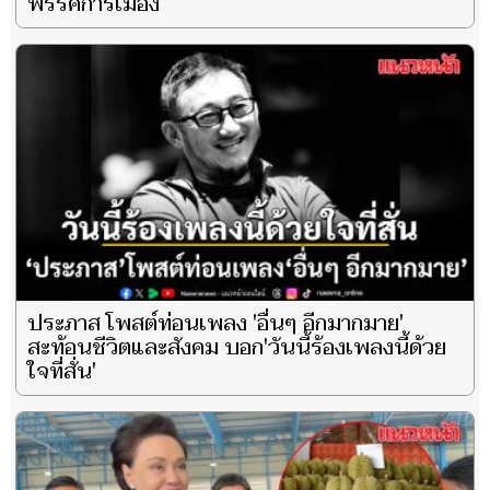
พรรคการเมือง
ประภาส โพสต์ท่อนเพลง 'อื่นๆ อีกมากมาย'
สะท้อนชีวิตและสังคม บอก'วันนี้ร้องเพลงนี้ด้วย
ใจที่สั่น'