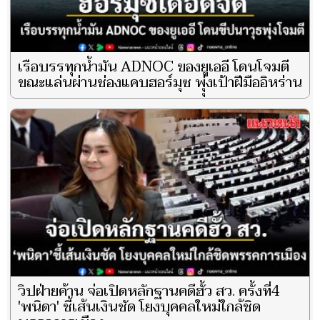
เรือบรรทุกน้ำมัน ADNOC ของยูเออี โดนโจมตี
ขณะแล่นผ่านช่องแคบฮอร์มุซ พุุ่งเป้าฝีมืออิหร่าน
วิปฝ่ายค้าน จ่อเปิดหลักฐานคดีฮั้ว สว. ครั้งที่4
'พนิดา' ชี้เส้นเงินชัด โยงบุคคลใหม่ใกล้ชิด