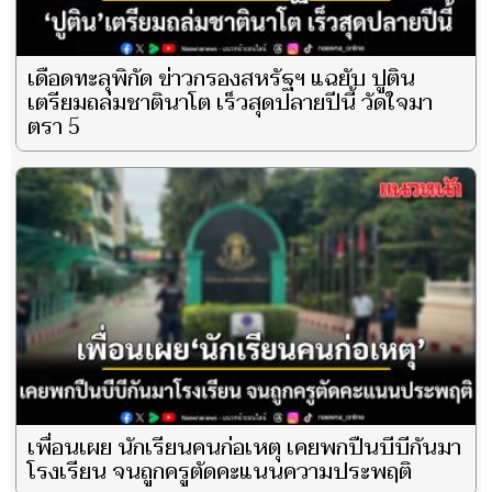
เดือดทะลุพิกัด ข่าวกรองสหรัฐฯ แฉยับ ปูติน
เตรียมถล่มชาตินาโต เร็วสุดปลายปีนี้ วัดใจมา
ตรา 5
เพื่อนเผย นักเรียนคนก่อเหตุ เคยพกปืนบีบีกันมา
โรงเรียน จนถูกครูตัดคะแนนความประพฤติ