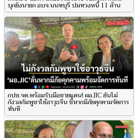
บุกยิงนายก อบจ.นนทบุรี ปมทวงหนี้ 11 ล้าน
กปช.จต.พร้อมรับมือชายแดน! ผอ.JIC ยันไม่
กังวลกัมพูชาใช้อาวุธจีน ชี้หากมีภัยคุกคามจัดการ
ทันที