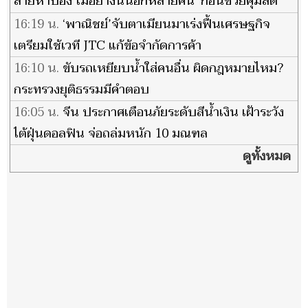
สายหาปอง ไม่อย่างนั้นอีกหลายคน' ก่อนช่วยคุมสติ
ปลดกระสุน-วางปืน
16:19 น.
‘พาณิชย์’จับตาเมียนมาเร่งฟื้นเศรษฐกิจ
เตรียมใช้เวที JTC แก้ข้อจำกัดการค้า
16:10 น.
ขับรถเหยียบน้ำใส่คนอื่น ผิดกฎหมายไหม?
กระทรวงยุติธรรมมีคำตอบ
16:05 น.
จีน ประกาศเตือนภัยระดับสีน้ำเงิน เฝ้าระวัง
ไต้ฝุ่นดอลฟิน จ่อถล่มหนัก 10 มณฑล
ดูทั้งหมด