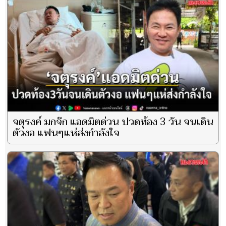
จตุรงค์ มกจ๊ก แอดมิตด่วน ปวดท้อง 3 วัน จนเดิน
ตัวงอ แฟนๆแห่ส่งกำลังใจ