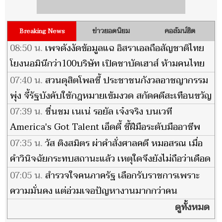
ข่าวยอดนิยม
คอลัมน์ฮิต
Breaking News
08:50 น.
เพจดังงัดข้อมูลแฉ อิสราเอลถือสัญชาติไทย
โยงนอมินีกว่า100บริษัท เปิดชาบัดเฮาส์ ห้ามคนไทย
เข้า
07:40 น.
สวนดุสิตโพลชี้ ประชาชนกังวลอาชญากรรม
พุ่ง จี้รัฐบังคับใช้กฎหมายเข้มงวด สกัดคดีสะเทือนขวัญ
07:39 น.
ชื่นชม เนเน่ รอยัล เจ๋งจริง บนเวที
America's Got Talent เอ็ดดี้ ชี้ฝีมือระดับมืออาชีพ
สมฉายาร็อกสตาร์ตัวจริง
07:35 น.
วัส ติงสมิตร ผ่าคำสั่งศาลคดี หมอสรณ เมื่อ
คำวินิจฉัยกระทบสถานะแล้ว เหตุใดจึงยังไม่ถือว่าเดือด
ร้อนเสียหาย?
07:05 น.
สำรวจใจคนภาครัฐ เลือกรับราชการเพราะ
ความมั่นคง แต่อ่วมเจอปัญหางานมากกว่าคน
ดูทั้งหมด