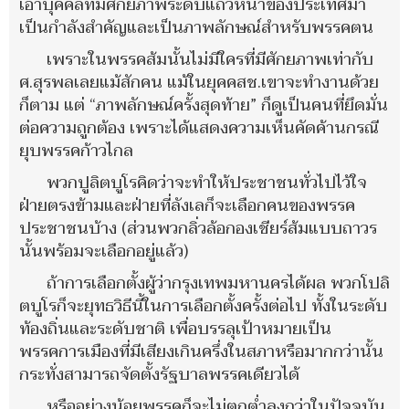
เอาบุคคลที่มีศักยภาพระดับแถวหน้าของประเทศมา
เป็นกำลังสำคัญและเป็นภาพลักษณ์สำหรับพรรคตน
เพราะในพรรคส้มนั้นไม่มีใครที่มีศักยภาพเท่ากับ
ศ.สุรพลเลยแม้สักคน แม้ในยุคคสช.เขาจะทำงานด้วย
ก็ตาม แต่ “ภาพลักษณ์ครั้งสุดท้าย” ก็ดูเป็นคนที่ยึดมั่น
ต่อความถูกต้อง เพราะได้แสดงความเห็นคัดค้านกรณี
ยุบพรรคก้าวไกล
พวกปูลิตบูโรคิดว่าจะทำให้ประชาชนทั่วไปไว้ใจ
ฝ่ายตรงข้ามและฝ่ายที่ลังเลก็จะเลือกคนของพรรค
ประชาชนบ้าง (ส่วนพวกลิ่วล้อกองเชียร์ส้มแบบถาวร
นั้นพร้อมจะเลือกอยู่แล้ว)
ถ้าการเลือกตั้งผู้ว่ากรุงเทพมหานครได้ผล พวกโปลิ
ตบูโรก็จะยุทธวิธีนี้ในการเลือกตั้งครั้งต่อไป ทั้งในระดับ
ท้องถิ่นและระดับชาติ เพื่อบรรลุเป้าหมายเป็น
พรรคการเมืองที่มีเสียงเกินครึ่งในสภาหรือมากกว่านั้น
กระทั่งสามารถจัดตั้งรัฐบาลพรรคเดียวได้
หรืออย่างน้อยพรรคก็จะไม่ตกต่ำลงกว่าในปัจจุบัน