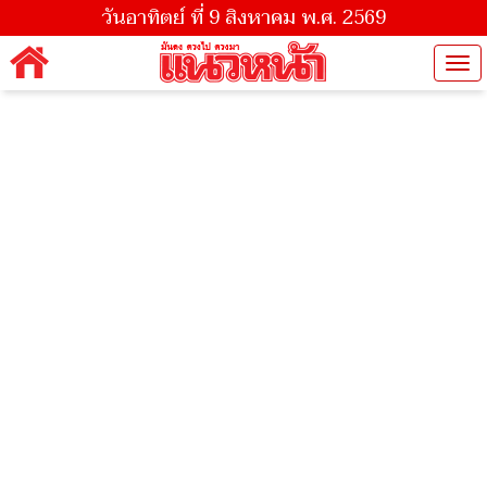
วันอาทิตย์ ที่ 9 สิงหาคม พ.ศ. 2569
Tog
nav