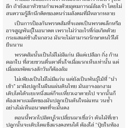
อีก ถ้ายังเอาหัวชนกำแพงด้วยอุดมการณ์ล้มเจ้า โดยไม่
สนความรู้สึกนึกคิดของคนร่วมสังคมที่มีหลากหลาย
เป็นการป้องกันพรรคส้มที่จะลดเป็นพรรคเล็กหรือ
อาจสูญพันธุ์ในอนาคต เพราะไม่ว่าอะไรที่ก่อเกิดด้วย
กระแสแต่ข้างในกลวง มันจะไม่สามารถรักษาตนไว้ได้
ยืนนาน
พรรคส้มนั้นเป็นไม้ไม่มีแก่น มีแต่เปลือก กิ่ง ก้าน
ดอกใบ ที่สวยชวนตื่นตาตื่นใจเมื่อแรกเห็นเท่านั้น แต่
เมื่อลมพัดแรงสักวันก็ต้องล้ม
ไม่เพียงเป็นไม้ไม่มีแก่น แต่ยังเป็นพันธุ์ไม้ที่ “นำ
เข้า” มาฝังปลูกในผืนแผ่นดินไทย มันอาจงอกงาม
เติบโตได้ระยะหนึ่งแต่ก็จะเหี่ยวเฉาตายไป จากนั้นก็
ต้องเพาะเมล็ดของมันปลูกเป็นต้นใหม่แทน วนซ้ำ
อย่างไม่เห็นอนาคตที่จะมั่นคง
ตอนนี้พวกโปลิตบูโรเปลี่ยนมาเชื่อว่า ต้นไม้ที่เขา
ปลูกนั้นจะเติบโตแข็งแรงคงทนได้ ต้องใส่ “ปุ๋ยในท้อง