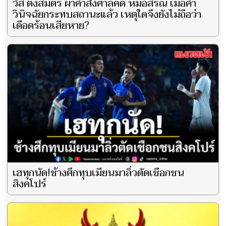
วัส ติงสมิตร ผ่าคำสั่งศาลคดี หมอสรณ เมื่อคำ
วินิจฉัยกระทบสถานะแล้ว เหตุใดจึงยังไม่ถือว่า
เดือดร้อนเสียหาย?
เฮทุกนัด!ช้างศึกทุบเมียนมาลิ่วตัดเชือกชน
สิงคโปร์