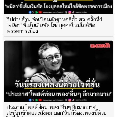
วิปฝ่ายค้าน จ่อเปิดหลักฐานคดีฮั้ว สว. ครั้งที่4
'พนิดา' ชี้เส้นเงินชัด โยงบุคคลใหม่ใกล้ชิด
พรรคการเมือง
ประภาส โพสต์ท่อนเพลง 'อื่นๆ อีกมากมาย'
สะท้อนชีวิตและสังคม บอก'วันนี้ร้องเพลงนี้ด้วย