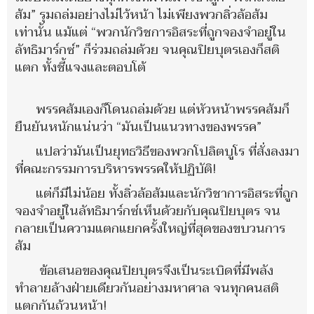
ส้ม” รุมถล่มอย่างไม่ไว้หน้า ไม่เพียงพวกลิ่วล้อส้ม
เท่านั้น แม้แต่ “พวกนักวิชการอิสระที่ถูกจองจำอยู่ใน
ลัทธิมาร์กซ์” ก็ร่วมถล่มด้วย จนคุณปิยบุตรเองก็สติ
แตก ทั้งชี้แจงและตอบโต้
พรรคส้มเองก็โดนถล่มด้วย แต่หัวหน้าพรรคส้มก็
ยืนยันหนักแน่นว่า “มันเป็นแนวทางของพรรค”
แปลว่ามันเป็นยุทธวิธีของพวกโปลิตบูโร ที่สั่งลงมา
ที่คณะกรรมการบริหารพรรคให้ปฏิบัติ!
แต่ก็มีไม่น้อย ทั้งลิ่วล้อส้มและนักวิชาการอิสระที่ถูก
จองจำอยู่ในลัทธิมาร์กซ์เห็นด้วยกับคุณปิยบุตร จน
กลายเป็นความแตกแยกครั้งใหญ่ที่สุดของขบวนการ
ส้ม
ข้อเสนอของคุณปิยบุตรจึงเป็นระเบิดที่มีพลัง
ทำลายล้างฝ่ายเดียวกันอย่างมหาศาล จนทุกคนสติ
แตกกันถ้วนหน้า!