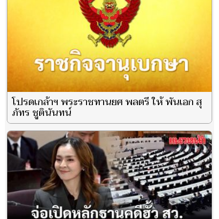
โปรดเกล้าฯ พระราชทานยศ พลตรี ให้ พันเอก สุ
ภัทร ชูตินันทน์