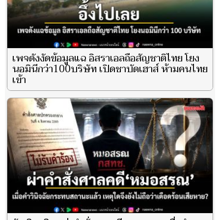
เพจดังงัดข้อมูลแฉ อิสราเอลถือสัญชาติไทย โยง
นอมินีกว่า100บริษัท เปิดชาบัดเฮาส์ ห้ามคนไทย
เข้า