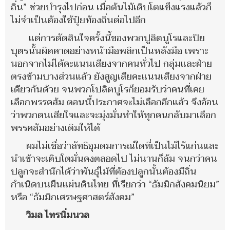
ถิ่น” ช่วยบำรุงไปก่อน เมื่อต้นไม้เติบโตแข็งแรงแล้วก็
ไม่จำเป็นต้องใช้ปุ๋ยท้องถิ่นต่อไปอีก
แต่การตัดสินใจครั้งนี้ของพวกปูลิตบูโรและปิย
บุตรนั้นผิดคาดอย่างหน้ามือพลิกเป็นหลังมือ เพราะ
นอกจากไม่ได้คะแนนเสียงจากคนทั่วไป กลุ่มและฝ่าย
ตรงข้ามบางส่วนแล้ว ยังสูญเสียคะแนนเสียงจากฝ่าย
เดียวกันด้วย จนพวกโปลิตบูโรก็ยอมรับว่าคนที่เคย
เลือกพรรคส้ม ตอนนี้ประกาศจะไม่เลือกอีกแล้ว จึงอ้อน
ว่าพวกตนเสียใจและจะมุ่งมั่นทำให้ทุกคนกลับมาเลือก
พรรคส้มอย่างเดิมให้ได้
ผมไม่เชื่อว่าลัทธิอุมดมการณ์ใดที่เป็นไม้ไร้แก่นและ
นำเข้าจะเติบโตมั่นคงตลอดไป ไม่นานก็ล้ม จนกว่าคน
ปลูกจะสำนึกได้ว่าพันธุ์ไม้ที่ต้องปลูกนั้นต้องมีถิ่น
กำเนิดบนผืนแผ่นดินไทย ที่เรียกว่า “ธัมมิกสังคมนิยม”
หรือ “ธัมมิกเศรษฐศาสตร์สังคม”
วิมล ไทรนิ่มนวล