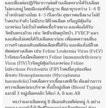
และเสี่ยงต่อปฏิกิริยาการต่อต้านเลือดหากได้รับเลือด
ไม่ตรงหมู่ โดยมีเกณฑ์พื้นฐาน คืออายุระหว่าง 1–6 ปี
น้ำหนักอย่างน้อย 4–5 กิโลกรัม สุขภาพแข็งแรง ไม่มี
โรคประจำตัว ไม่มีประวัติโรคเลือด หรือภูมิคุ้มกัน
บกพร่อง ไม่เป็นโรคติดเชื้อร้ายแรง และต้องได้รับ
วัคซีนครบถ้วน เช่น วัคซีนพิษสุนัขบ้า, FVRCP แมว
และต้องไม่เคยได้รับเลือดมาก่อน เพื่อลดความเสี่ยง
การสร้างแอนติบอดีต่อเลือดที่ได้รับ และต้องไม่มีโรค
ติดต่อทางเลือด เช่น Feline Leukemia Virus (FeLV)
ไวรัสมะเร็งเม็ดเลือดขาว Feline Immunodeficiency
Virus (FIV) ไวรัสภูมิคุ้มกันบกพร่อง Feline
Infectious Peritonitis (FIP) โรคเยื่อบุช่องท้อง
อักเสบ Hemoplasmosis (Mycoplasma
haemofelis) โรคเลือดจากเชื้อแบคทีเรีย ต้องผ่านการ
ตรวจเลือดก่อนบริจาค ทั้งนี้หมู่เลือด (Blood Typing)
แมวมี 3 หมู่เลือดหลัก ได้แก่ A, B และ AB
พบว่าแมวเลือดหมู่ B มีแอนติบอดีต่อหมู่ A อย่าง
รุนแรง อาจทำให้เสียชีวิตหากถ่ายเลือดผิดหมู่ ส่วน