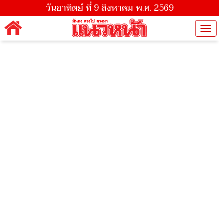
วันอาทิตย์ ที่ 9 สิงหาคม พ.ศ. 2569
Tog
nav