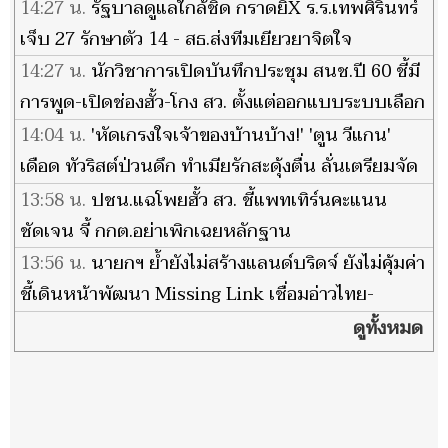
14:27 น.
รัฐบาลดูแลใกล้ชิด กราดยิX ร.ร.เทพศิรินทร์
เจ็บ 27 รักษาตัว 14 - สธ.ส่งทีมเยียวยาจิตใจ
14:27 น.
นักวิชาการเปิดบันทึกประชุม สนช.ปี 60 ชี้มี
การพูด-เปิดช่องฮั้ว-โกง สว. ตั้งแต่ออกแบบระบบเลือก
กันเอง
14:04 น.
'หัดเกรงใจเจ้าของบ้านบ้าง!' 'ตูน วีแกน'
เดือด ทัวริสต์ป่วนดึก ทำเมียรักสะดุ้งตื่น ลั่นเตรียมจัด
หนัก
13:58 น.
ปชน.แฉโพยฮั้ว สว. ชี้แพทเทิร์นคะแนน
ชัดเจน จี้ กกต.อย่าเพิกเฉยหลักฐาน
13:56 น.
นายกฯ ย้ำยังไม่สร้างแลนด์บริดจ์ ยังไม่คุ้มค่า
ชี้เดินหน้าพัฒนา Missing Link เชื่อมอ่าวไทย-
อันดามัน
ดูทั้งหมด