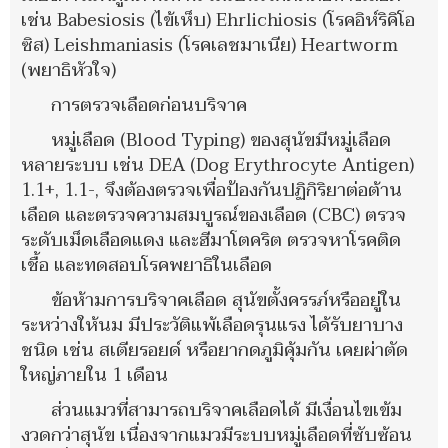
เช่น Babesiosis (ไข้เห็บ) Ehrlichiosis (โรคอิห์ริคิโอ
ซิส) Leishmaniasis (โรคเลชมาเนีย) Heartworm
(พยาธิหัวใจ)
การตรวจเลือดก่อนบริจาค
หมู่เลือด (Blood Typing) ของสุนัขมีหมู่เลือด
หลายระบบ เช่น DEA (Dog Erythrocyte Antigen)
1.1+, 1.1-, จึงต้องตรวจเพื่อป้องกันปฏิกิริยาต่อต้าน
เลือด และตรวจความสมบูรณ์ของเลือด (CBC) ตรวจ
ระดับเม็ดเลือดแดง และฮีมาโตคริต ตรวจหาโรคติด
เชื้อ และทดสอบโรคพยาธิในเลือด
ข้อห้ามการบริจาคเลือด สุนัขตั้งครรภ์หรืออยู่ใน
ระหว่างให้นม มีประวัติแพ้เลือดรุนแรง ได้รับยาบาง
ชนิด เช่น สเตียรอยด์ หรือยากดภูมิคุ้มกัน เคยผ่าตัด
ใหญ่ภายใน 1 เดือน
ส่วนแมวที่สามารถบริจาคเลือดได้ มีเงื่อนไขเข้ม
งวดกว่าสุนัข เนื่องจากแมวมีระบบหมู่เลือดที่ซับซ้อน