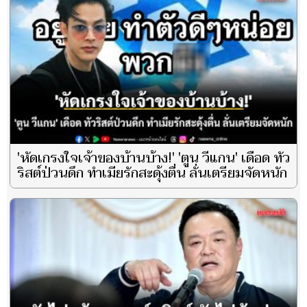
'หัดเกรงใจเจ้าของบ้านบ้าง!' 'ตูน วีแกน' เดือด ทัว
ริสต์ป่วนดึก ทำเมียรักสะดุ้งตื่น ลั่นเตรียมจัดหนัก