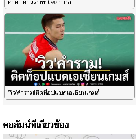
ครอบครัวรับทำใจลำบาก
'วิว'คำราม!ติดท็อปแบดเอเชียนเกมส์
คอลัมน์ที่เกี่ยวข้อง