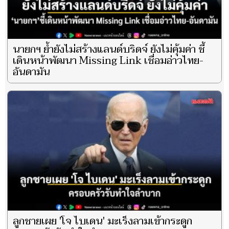
นายกฯ ย้ำยังไม่สร้างแลนด์บริดจ์ ยังไม่คุ้มค่า ชี้
เดินหน้าพัฒนา Missing Link เชื่อมอ่าวไทย-
อันดามัน
ลูกชายเผย 'โจ ไบเดน' มะเร็งลามเข้ากระดูก