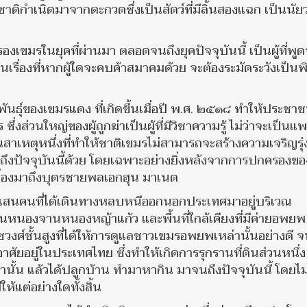
มีชาติกำเนิดมาจากตะกวดซึ่งเป็นสัตว์ที่มีลิ้นสองแฉก เป็นนัยว
ครองเขมรในยุคที่ผ่านมา ตลอดจนถึงยุคปัจจุบันนี้ เป็นผู้ที่พูด
ันเป็นเรื่องที่หากผู้ใดจะคบค้าสมาคมด้วย จะต้องระมัดระวังเป็น
นธุ์ของเขมรแดง ที่เกิดขึ้นเมื่อปี พ.ศ. ๒๕๑๘ ทำให้ประชา
ส่วนใหญ่ของผู้ถูกฆ่าเป็นผู้ที่มีวิชาความรู้ ไม่ว่าจะเป็นแพ
นสาเหตุหนึ่งที่ทำให้ชาติเขมรไม่สามารถจะสร้างความเจริญรุ่ง
จะถึงปัจจุบันนี้ด้วย โดยเฉพาะอย่างยิ่งหลังจากการปกครองขอ
ื่องมาถึงบุตรชายพลเอกฮุน มาเนต
สนคนที่ได้เดินทางหลบหนีออกนอกประเทศมาอยู่บริเวณ
นหนองจานหนองหญ้าแก้ว และพื้นที่ใกล้เคียงที่มีค่ายอพยพ
ชั้นสูงที่ได้ให้การดูแลชาวเขมรอพยพเหล่านั้นอย่างดี 
ศัยอยู่ในประเทศไทย ซึ่งทำให้เกิดการรุกรานที่ดินส่วนหนึ่
นั้น แล้วได้ปลูกบ้าน ทำมาหากิน มาจนถึงปัจจุบันนี้ โดยไม่
้แต่อย่างใดทั้งสิ้น