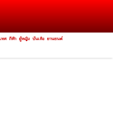
ะเทศ
กีฬา
ผู้หญิง
บันเทิง
ยานยนต์