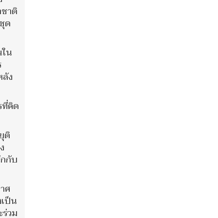
าชาติ
ชุด
านใน
ร
หลัง
ี่คิด
ุติ
อง
ึกกับ
กาศ
งเป็น
ะร่วม