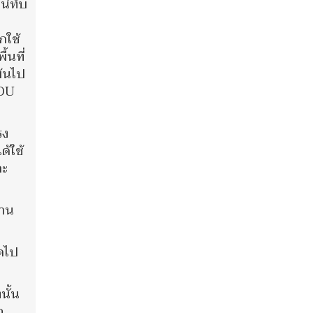
น์ทับ
กใช้
้นที่
พ้นไป
MOU
รง
ด้ใช้
ละ
้าน
าดไป
นั้น
อ