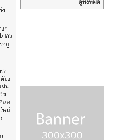
ดูทั้งหมด
่ง
่างๆ
ไปยัง
อยู่
า
ทรง
ะต้อง
แผ่น
วิต
งอินท
ใหม่
ละ
ัน