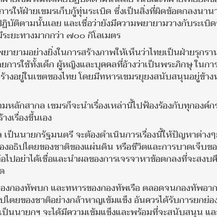
ารให้ฝ่ายเขมรเก็บกู้ทุ่นระเบิด ซึ่งเป็นสิ่งที่ผิดข้อตกลงนาน
ปฏิบัติตามนั้นเลย และเชื่อว่ายังมีความพยายามวางกับระเบิด
ีระยะทางมากกว่า ๗๐๐ กิโลเมตร
ด้พยายามอย่างยิ่งในการสร้างภาพให้เห็นว่าไทยเป็นฝ่ายรุกร
ดยการใช้ทั้งเด็ก ผู้หญิงและบุคคลที่อ้างว่าเป็นพระภิกษุ ในกา
ร้างอยู่ในเขตของไทย โดยมีทหารเขมรยุยงสนับสนุนอยู่ข้าง
หลักสากล เขมรก็จะนำเรื่องเหล่านี้ไปฟ้องร้องกับทุกองค์กรท
ร้างเรื่องขึ้นเอง
ล เป็นนายกรัฐมนตรี จะต้องดำเนินการเรื่องนี้ให้ปัญหาต่างๆย
่องของอธิปไตยของชาติของแผ่นดิน หรือชีวิตและการบาดเจ็บข
ไปอย่าได้เชื่อและนำผลของการเจรจาหาข้อตกลงที่จะสงบศ
าด
 ๒ ของกองทัพบก และทหารของกองทัพเรือ ตลอดจนกองทัพอา
นอธิปไตยของชาติอย่างกล้าหาญเข้มแข็ง อันควรได้รับการยกย่อ
ุทินเป็นนายกฯ จะได้มีความเข้มแข็งและพร้อมที่จะสนับสนุน แล