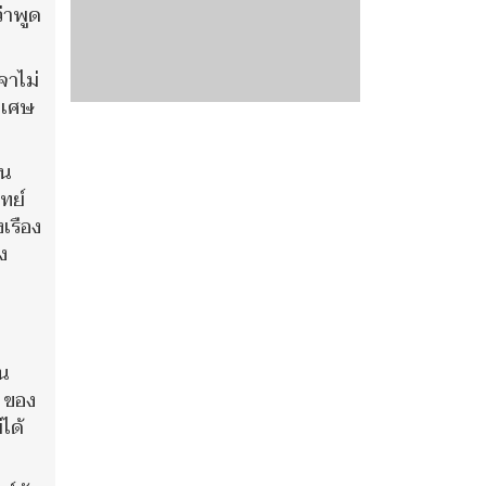
่าพูด
จาไม่
พิเศษ
ชน
ทย์
เรือง
ง
จน
ง ของ
ได้