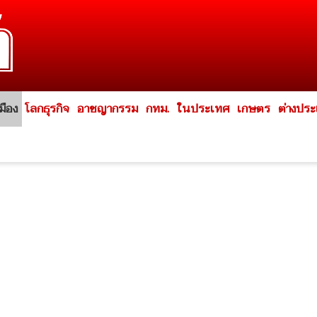
มือง
โลกธุรกิจ
อาชญากรรม
กทม.
ในประเทศ
เกษตร
ต่างปร