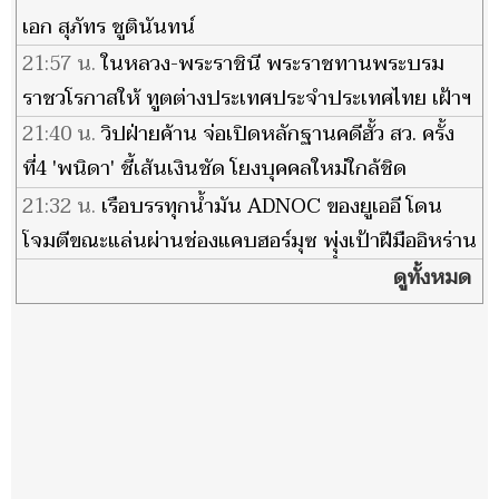
เอก สุภัทร ชูตินันทน์
21:57 น.
ในหลวง-พระราชินี พระราชทานพระบรม
ราชวโรกาสให้ ทูตต่างประเทศประจำประเทศไทย เฝ้าฯ
21:40 น.
วิปฝ่ายค้าน จ่อเปิดหลักฐานคดีฮั้ว สว. ครั้ง
ที่4 'พนิดา' ชี้เส้นเงินชัด โยงบุคคลใหม่ใกล้ชิด
พรรคการเมือง
21:32 น.
เรือบรรทุกน้ำมัน ADNOC ของยูเออี โดน
โจมตีขณะแล่นผ่านช่องแคบฮอร์มุซ พุุ่งเป้าฝีมืออิหร่าน
ดูทั้งหมด