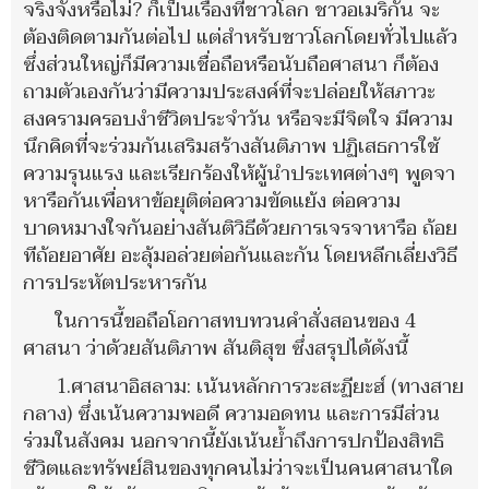
จริงจังหรือไม่? ก็เป็นเรื่องที่ชาวโลก ชาวอเมริกัน จะ
ต้องติดตามกันต่อไป แต่สำหรับชาวโลกโดยทั่วไปแล้ว
ซึ่งส่วนใหญ่ก็มีความเชื่อถือหรือนับถือศาสนา ก็ต้อง
ถามตัวเองกันว่ามีความประสงค์ที่จะปล่อยให้สภาวะ
สงครามครอบงำชีวิตประจำวัน หรือจะมีจิตใจ มีความ
นึกคิดที่จะร่วมกันเสริมสร้างสันติภาพ ปฏิเสธการใช้
ความรุนแรง และเรียกร้องให้ผู้นำประเทศต่างๆ พูดจา
หารือกันเพื่อหาข้อยุติต่อความขัดแย้ง ต่อความ
บาดหมางใจกันอย่างสันติวิธีด้วยการเจรจาหารือ ถ้อย
ทีถ้อยอาศัย อะลุ้มอล่วยต่อกันและกัน โดยหลีกเลี่ยงวิธี
การประหัตประหารกัน
ในการนี้ขอถือโอกาสทบทวนคำสั่งสอนของ 4
ศาสนา ว่าด้วยสันติภาพ สันติสุข ซึ่งสรุปได้ดังนี้
1.ศาสนาอิสลาม: เน้นหลักการวะสะฏียะฮ์ (ทางสาย
กลาง) ซึ่งเน้นความพอดี ความอดทน และการมีส่วน
ร่วมในสังคม นอกจากนี้ยังเน้นย้ำถึงการปกป้องสิทธิ
ชีวิตและทรัพย์สินของทุกคนไม่ว่าจะเป็นคนศาสนาใด