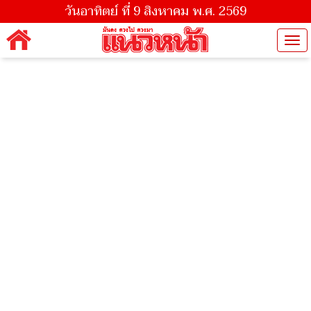
วันอาทิตย์ ที่ 9 สิงหาคม พ.ศ. 2569
Tog
nav