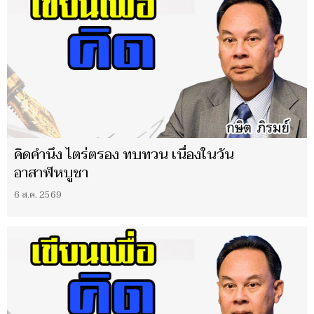
คิดคำนึง ไตร่ตรอง ทบทวน เนื่องในวัน
อาสาฬหบูชา
6 ส.ค. 2569