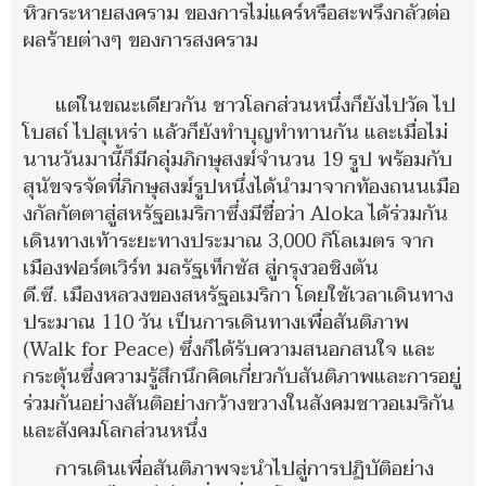
หิวกระหายสงคราม ของการไม่แคร์หรือสะพรึงกลัวต่อ
ผลร้ายต่างๆ ของการสงคราม
แต่ในขณะเดียวกัน ชาวโลกส่วนหนึ่งก็ยังไปวัด ไป
โบสถ์ ไปสุเหร่า แล้วก็ยังทำบุญทำทานกัน และเมื่อไม่
นานวันมานี้ก็มีกลุ่มภิกษุสงฆ์จำนวน 19 รูป พร้อมกับ
สุนัขจรจัดที่ภิกษุสงฆ์รูปหนึ่งได้นำมาจากท้องถนนเมือ
งกัลกัตตาสู่สหรัฐอเมริกาซึ่งมีชื่อว่า Aloka ได้ร่วมกัน
เดินทางเท้าระยะทางประมาณ 3,000 กิโลเมตร จาก
เมืองฟอร์ตเวิร์ท มลรัฐเท็กซัส สู่กรุงวอชิงตัน
ดี.ซี. เมืองหลวงของสหรัฐอเมริกา โดยใช้เวลาเดินทาง
ประมาณ 110 วัน เป็นการเดินทางเพื่อสันติภาพ
(Walk for Peace) ซึ่งก็ได้รับความสนอกสนใจ และ
กระตุ้นซึ่งความรู้สึกนึกคิดเกี่ยวกับสันติภาพและการอยู่
ร่วมกันอย่างสันติอย่างกว้างขวางในสังคมชาวอเมริกัน
และสังคมโลกส่วนหนึ่ง
การเดินเพื่อสันติภาพจะนำไปสู่การปฏิบัติอย่าง