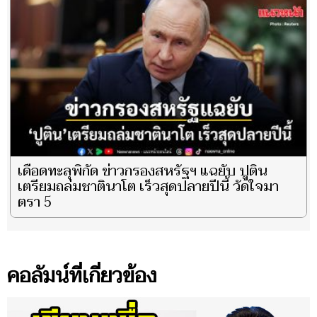
เดือดทะลุพิกัด ข่าวกรองสหรัฐฯ แฉยับ ปูติน
เตรียมถล่มชาตินาโต เร็วสุดปลายปีนี้ วัดใจมา
ตรา 5
คอลัมน์ที่เกี่ยวข้อง