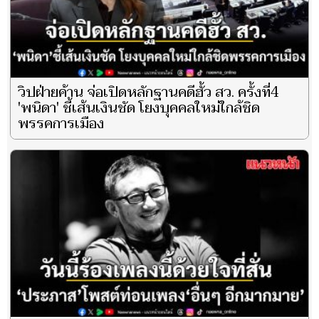
วิปฝ่ายค้าน จ่อเปิดหลักฐานคดีฮั้ว สว. ครั้งที่4
'พนิดา' ชี้เส้นเงินชัด โยงบุคคลใหม่ใกล้ชิด
พรรคการเมือง