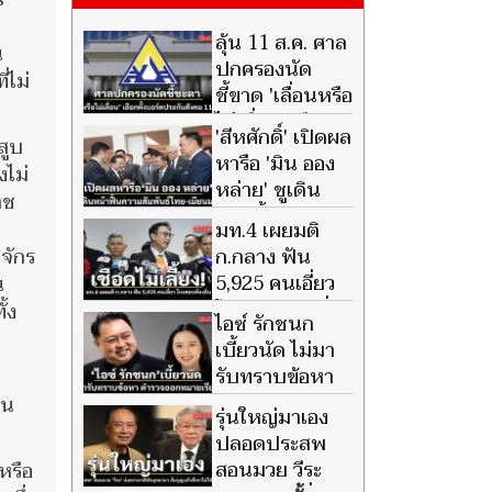
ลุ้น 11 ส.ค. ศาล
น
ปกครองนัด
่ไม่
ชี้ขาด 'เลื่อนหรือ
ไม่เลื่อน' เลือก
'สีหศักดิ์' เปิดผล
สูบ
ตั้งบอร์ดประกันสังคม
หารือ 'มิน ออง
งไม่
หล่าย' ชูเดิน
าช
หน้าฟื้นความ
มท.4 เผยมติ
สัมพันธ์ไทย-เมียนมา ผลักดัน
ก.กลาง ฟัน
จักร
เมียนมากลับสู่อาเซียน
5,925 คนเอี่ยว
น
โกงสอบท้องถิ่น
้ง
ไอซ์ รักชนก
ส่ง อปท.
เบี้ยวนัด ไม่มา
รับทราบข้อหา
ตำรวจออก
็น
รุ่นใหญ่มาเอง
หมายเรียกซ้ำ
ปลอดประสพ
สอนมวย วีระ
หรือ