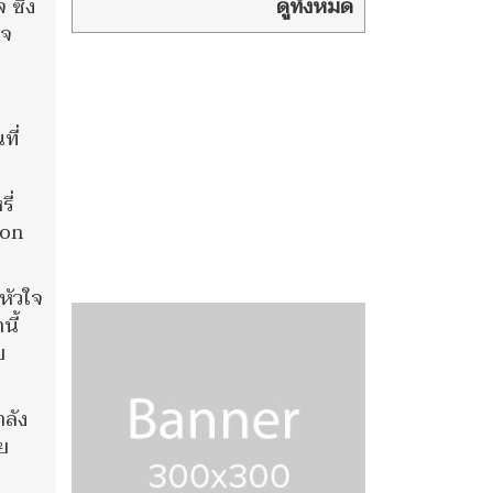
ปมดรามาที่พักอุ
ดูทั้งหมด
ซึ่ง
ทยานฯ ลั่นบุญแล้วที่เขาไม่ให้
ใจ
นอนกับพื้น
ี่
ี่
ion
หัวใจ
นี้
ย
ำลัง
ย