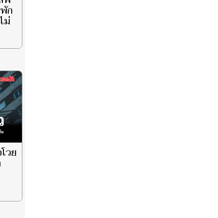
ะสพ
พัก
ไม่
วโวย
า