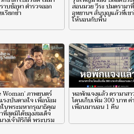
 รักชนก เบี้ยวนัด ไม่มา
รุ่นใหญ่มาเอง ปลอดปร
ทราบข้อหา ตำรวจออก
สอนมวย วีระ ปมดรามาที่
เรียกซ้ำ
อุทยานฯ ลั่นบุญแล้วที่เขา
ให้นอนกับพื้น
e Woman’ ภาพยนตร์
หอพักแจงแล้ว ดรามาสา
แรงบันดาลใจ เพื่อน้อม
โดนเก็บเพิ่ม 300 บาท ค่
ึกในพระมหากรุณาธิคุณ
เพื่อนมานอน 1 คืน
าที่สุดมิได้ของสมเด็จ
างเจ้าสิริกิติ์ พระบรม
ินีนาถ พระบรมราชชนนี
ีหลวง ผู้ทรงเป็น ‘แม่’