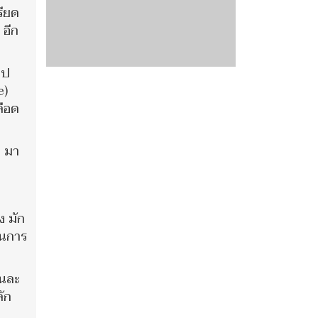
รียด
 อีก
ไป
e)
ลือด
ๆ มา
ง มัก
ในการ
ันละ
ัก