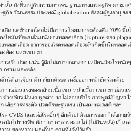
มเท่านั้น ยังขึ้นอยู่กับความยากจน ฐานะทางเศรษฐกิจ ความเค
ฐกิจ วัฒนธรรมประเพณี globalization สังคมผู้สูงอายุ ฯลฯ
ราเกิด แต่ช้ามากโดยไม่มีอาการ โดยมากจะต้องตีบ 70% ขึ้น
ของไขมันที่สะสมในผนังของหลอดเลือด (rupture ของ plagu
ันของหลอดเลือด อาการของโรคหลอดเลือดมักเกิดขึ้นในหลอดเ
ช่องท้อง และแขน ขา
การเจ็บปวด แน่น รู้สึกไม่สบายกลางอก เหมือนมีอะไรหนัก
ศอก กราม และหลัง
นไส้ อาเจียน มึน เวียนศีรษะ เหงื่อออก หน้าซีดร่วมด้วย
าการอ่อนแรงของกล้ามเนื้อ เช่น หน้าเบี้ยว แขน ขา อ่อนแร
า ข้างเดียว มึนงง พูดลำบาก ไม่ค่อยเข้าใจ การพูดมีปัญหา 
าก เสียการทรงตัว ปวดศีรษะรุนแรง เป็นลม หมดสติ ฯลฯ
โรค CVDS (และต่อโรคอื่นๆ อีกด้วย) ด้วยการออกกำลังกายว
้นหนักไปทางพืช ผัก ปลา อาหารทะเล ไก่ (ไม่กินหนัง) เป็นหล
หวาน ของหวาน และอื่นๆ ตามที่แจ้งไว้แล้ว