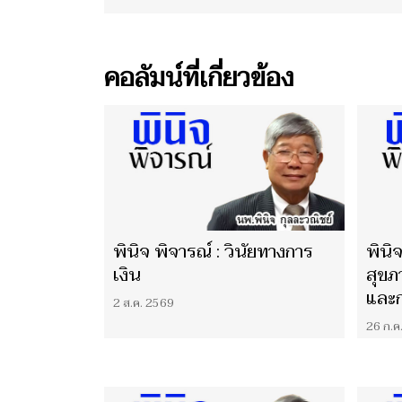
และ 
ประ
ชีวิ
คอลัมน์ที่เกี่ยวข้อง
ตอน 
พินิจ พิจารณ์ : วินัยทางการ
พินิ
เงิน
สุข
และก
2 ส.ค. 2569
26 ก.ค