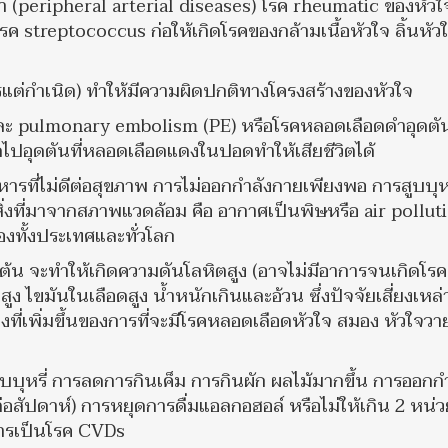
(peripheral arterial diseases) โรค rheumatic ของหัวใจ 
รค streptococcus ก่อให้เกิดโรคของกล้ามเนื้อหัวใจ ลิ้นหัว
รแต่กำเนิด) ทำให้มีความผิดปกติทางโครงสร้างของหัวใจ
ะ pulmonary embolism (PE) หรือโรคหลอดเลือดดำอุดตันท
ลุดไปอุดตันที่หลอดเลือดแดงในปอดทำให้เสียชีวิตได้
หารที่ไม่ดีต่อสุขภาพ การไม่ออกกำลังกายเพียงพอ การสูบบุหร
ิ่งที่มาจากสภาพแวดล้อม คือ อากาศเป็นพิษหรือ air pollut
องทั้งประเทศและทั่วโลก
น จะทำให้เกิดความดันโลหิตสูง (อาจไม่มีอาการจนเกิดโรค
 ไขมันในเลือดสูง น้ำหนักเกินและอ้วน ซึ่งปัจจัยเสี่ยงเหล่า
ที่เพิ่มขึ้นของการที่จะมีโรคหลอดเลือดหัวใจ สมอง หัวใจวา
บบุหรี่ การลดการกินเค็ม การกินผัก ผลไม้มากขึ้น การออกก
อสัปดาห์) การหยุดการดื่มแอลกอฮอล์ หรือไม่ให้เกิน 2 หน่ว
การเป็นโรค CVDs