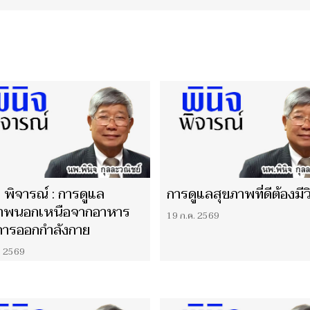
‘รอยยิ้มแห่งแผ่นดิน’ จุด
กายความสว่างไสวแก่
ตพสกนิกรไทยชั่วนิรันดร์
‘She is My Smile’ EP.3
จ พิจารณ์ : การดูแล
การดูแลสุขภาพที่ดีต้องมีว
ภาพนอกเหนือจากอาหาร
19 ก.ค. 2569
ารออกกำลังกาย
. 2569