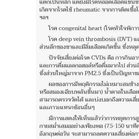
แตกเป็นหลัก แต่ยังมีโรคหลอดเลือดแขนขา 
เกิดจากโรคไข้ rheumatic จากการติดเชื้อโ
ฯลฯ
โรค congenital heart (โรคหัวใจพิกา
โรค deep vein thrombosis (DVT) แล
ส่วนลึกของขาและมีลิ่มเลือดเกิดขึ้น ซึ่งห
ปัจจัยเสี่ยงต่อโรค CVDs คือ การกินอา
และการดื่มแอลกอฮอล์หรือดื่มมากไป ส่วนส
ซึ่งส่วนใหญ่มาจาก PM2.5 ซึ่งเป็นปัญหาข
ผลของการมีพฤติกรรมไม่เหมาะสมข้างต้
หรือสมองเฉียบพลันขึ้นมา) น้ำตาลในเลือดสูง
สามารถตรวจวัดได้ และบ่งบอกถึงความเสี่ยง
และภาวะแทรกซ้อนอื่นๆ
มีการแสดงให้เห็นแล้วว่าการหยุดการสู
กายสม่ำเสมออย่างเพียงพอ (75-150 นาทีต่
อังกฤษต่อวัน จะสามารถลดความเสี่ยงต่อ