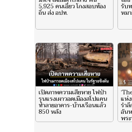
มท.4 เผยมติ ก.กลาง ฟัน
ไอซ์
5,925 คนเอี่ยว โกงสอบท้อง
รับ
ถิ่น ส่ง อปท.
หมาย
เปิดภาพความเสียหาย ไฟป่า
‘Th
รุนแรงเผาวอดเมืองสโปแคน
แห่ง
ทำลายอาคาร-บ้านเรือนแล้ว
รำล
850 หลัง
อันห
พระน
ราช
พันป