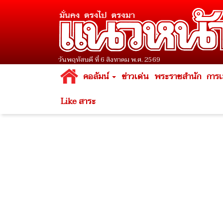
วันพฤหัสบดี ที่ 6 สิงหาคม พ.ศ. 2569
คอลัมน์
ข่าวเด่น
พระราชสำนัก
การเ
Like สาระ