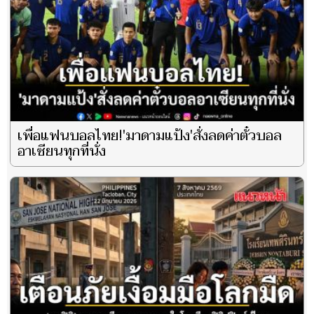
เพื่อแฟนบอลไทย!'มาดามแป้ง'สั่งลดค่าตั๋วบอล
อาเซียนทุกที่นั่ง