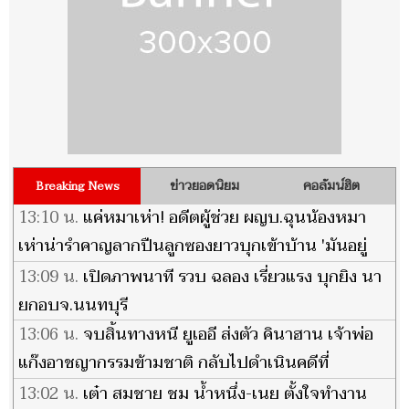
ข่าวยอดนิยม
คอลัมน์ฮิต
Breaking News
13:10 น.
แค่หมาเห่า! อดีตผู้ช่วย ผญบ.ฉุนน้องหมา
เห่าน่ารำคาญลากปืนลูกซองยาวบุกเข้าบ้าน 'มันอยู่
ไหน'
13:09 น.
เปิดภาพนาที รวบ ฉลอง เรี่ยวแรง บุกยิง นา
ยกอบจ.นนทบุรี
13:06 น.
จบสิ้นทางหนี ยูเออี ส่งตัว คินาฮาน เจ้าพ่อ
แก๊งอาชญากรรมข้ามชาติ กลับไปดำเนินคดีที่
ไอร์แลนด์
13:02 น.
เต๋า สมชาย ชม น้ำหนึ่ง-เนย ตั้งใจทำงาน