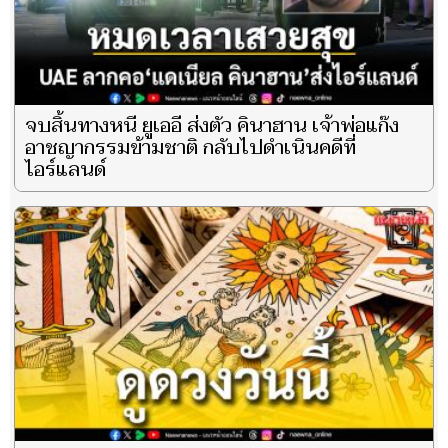
จบสิ้นทางหนี ยูเออี ส่งตัว คินาฮาน เจ้าพ่อแก๊ง
อาชญากรรมข้ามชาติ กลับไปดำเนินคดีที่
ไอร์แลนด์