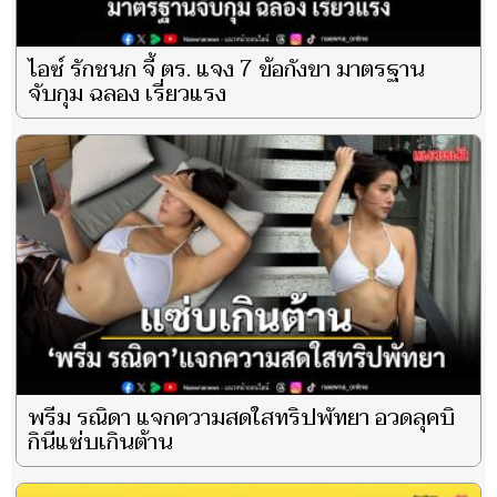
ไอซ์ รักชนก จี้ ตร. แจง 7 ข้อกังขา มาตรฐาน
จับกุม ฉลอง เรี่ยวแรง
พรีม รณิดา แจกความสดใสทริปพัทยา อวดลุคบิ
กินีแซ่บเกินต้าน