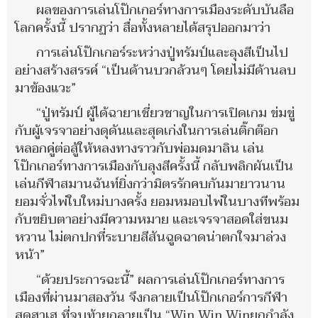
ผลของการเล่นโป๊กเกอร์ทางการเมืองระดับบันลือ
โลกครั้งนี้ ปรากฏว่า สื่อทั้งหลายได้สรุปออกมาว่า
การเล่นโป๊กเกอร์ระหว่างปู่ทรัมป์และลุงสีเป็นไป
อย่างสร้างสรรค์ “เป็นด้านบวกล้วนๆ โดยไม่มีด้านลบ
มาข้องแวะ”
“ปู่ทรัมป์ ผู้ได้ฉายาเชี่ยวชาญในการเปิดเกม ข่มขู่
กับผู้เจรจาอย่างดุดันและสุดเก่งในการเล่นติ๊กต๊อก
หลอกคู่ต่อสู้ให้หลงทางราวกับพ่อมดมาลิน เล่น
โป๊กเกอร์ทางการเมืองกับลุงสีครั้งนี้ กลับพลิกผันเป็น
เล่นกีฬาสมานฉันท์ยิ่งกว่ามิตรรักคบกันมายาวนาน
ยอมจั่วไพ่ใบใหม่บางครั้ง ยอมหมอบไพ่ในบางทีพร้อม
กับขยิบตาอย่างมีความหมาย และเจรจาสอดใส่ขนม
หวาน ไม่ตกปกที่ระบายสีสันฉูดฉาดน่าตกใจมาล่วง
หน้า”
“ด้วยประการฉะนี้” ผลการเล่นโป๊กเกอร์ทางการ
เมืองที่ผ่านมาสองวัน จึงกลายเป็นโป๊กเกอร์การกีฬา
สุดฮาเฮ ที่จบท้ายกลายเป็น “Win Win Winยกกำลัง