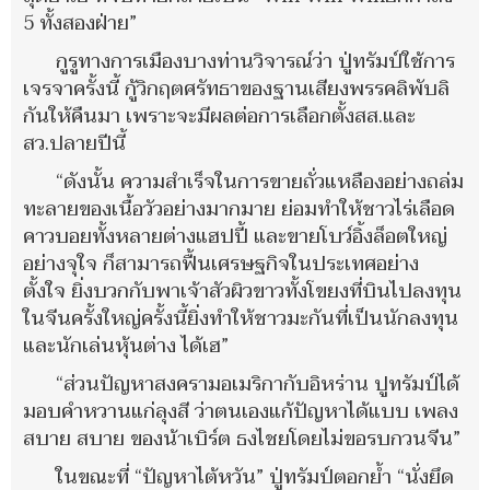
5 ทั้งสองฝ่าย”
กูรูทางการเมืองบางท่านวิจารณ์ว่า ปู่ทรัมป์ใช้การ
เจรจาครั้งนี้ กู้วิกฤตศรัทธาของฐานเสียงพรรคลิพับลิ
กันให้คืนมา เพราะจะมีผลต่อการเลือกตั้งสส.และ
สว.ปลายปีนี้
“ดังนั้น ความสำเร็จในการขายถั่วแหลืองอย่างถล่ม
ทะลายของเนื้อวัวอย่างมากมาย ย่อมทำให้ชาวไร่เลือด
คาวบอยทั้งหลายต่างแฮปปี้ และขายโบว์อิ้งล็อตใหญ่
อย่างจุใจ ก็สามารถฟื้นเศรษฐกิจในประเทศอย่าง
ตั้งใจ ยิ่งบวกกับพาเจ้าสัวผิวขาวทั้งโขยงที่บินไปลงทุน
ในจีนครั้งใหญ่ครั้งนี้ยิ่งทำให้ชาวมะกันที่เป็นนักลงทุน
และนักเล่นหุ้นต่าง ได้เฮ”
“ส่วนปัญหาสงครามอเมริกากับอิหร่าน ปูทรัมป์ได้
มอบคำหวานแก่ลุงสี ว่าตนเองแก้ปัญหาได้แบบ เพลง
สบาย สบาย ของน้าเบิร์ต ธงไชยโดยไม่ขอรบกวนจีน”
ในขณะที่ “ปัญหาไต้หวัน” ปู่ทรัมป์ตอกย้ำ “นั่งยึด