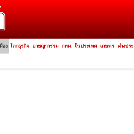
มือง
โลกธุรกิจ
อาชญากรรม
กทม.
ในประเทศ
เกษตร
ต่างปร