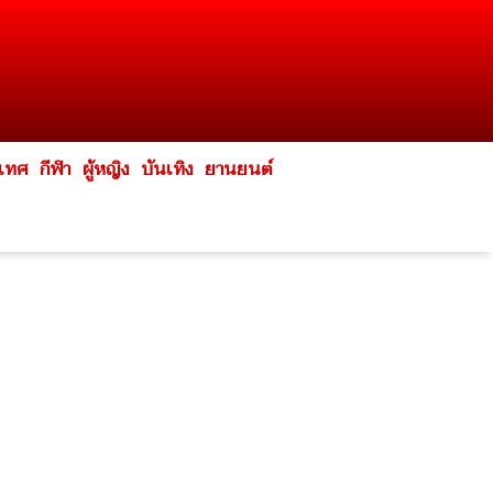
ะเทศ
กีฬา
ผู้หญิง
บันเทิง
ยานยนต์