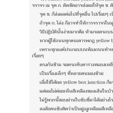
จราจร ณ จุด ก. ติดขัดอาจส่งผลให้จุด ข. ต
จุด ข. ก็ส่งผลต่อไปที่จุดอื่น ไปเรื่อยๆ เ
ถ้าจุด ก. โล่ง ก็อาจทำให้การจราจรในมุมอ
วิธีปฏิบัตินั้นง่ายมากคือ ห้ามจอดรถ
หากผู้ใช้ถนนทุกคนเคารพกฎ yellow 
เพราะทุกองค์ประกอบบนท้องถนนทำหน้าที
เรื่อยๆ
ตรงกันข้าม จอดรถทับตารางทแยงเหลืองที
เป็นเรื่องเล็กๆ ที่หลายคนมองข้าม
เมื่อใช้ได้ผล yellow box junction ก
แต่ผมไม่ค่อยเห็นสีเหลืองของเส้นในบ้
ไม่รู้พวกนี้สอบผ่านใบขับขี่มาได้อย่าง
สงสัยคนขับคิดว่าเป็นฝูงงูเหลือมสีเห