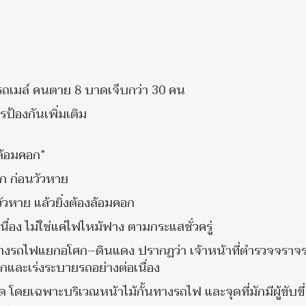
ถเมล์ คนตาย 8 บาดเจ็บกว่า 30 คน
รป้องกันเพิ่มเติม
วล้อมคอก”
อก ก่อนวัวหาย
วัวหาย แล้วยิ่งต้องล้อมคอก
เนื่อง ไม่ใช่แค่ไฟไหม้ฟาง ตามกระแสชั่วครู่
างรถไฟแยกอโศก–ดินแดง ปรากฏว่า เจ้าหน้าที่ตำรวจจราจร
กและเร่งระบายรถอย่างต่อเนื่อง
โดยเฉพาะบริเวณหน้าไม้กั้นทางรถไฟ และจุดที่มักมีผู้ขับขี่