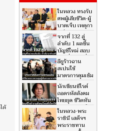
ในหลวง ทรงรับ
ศพผู้เสียชีวิต-ผู้
บาดเจ็บ เหตุกา
รณ์ยิง
จากที่ 132 สู่
รร.เทพศิรินทร์ นนทบุรี ไว้ใน
ลำดับ 1 ผลขึ้น
พระบรมราชานุเคราะห์
บัญชีใหม่ สอบ
ท้องถิ่น สาวลั่น
อียูร้าวฉาน
ความพยายามตั้งใจเห็นผลแล้ว
สเปนใช้
มาช้าแต่ก็ภูมิใจ
มาตรการคุมเข้ม
ผู้เดินทางมาจาก
นักเขียนซีไรต์
อิตาลี อัดกลับปมระงับเขตพื้นที่
ถอดรหัสสังคม
เชงเก้น
ไทยยุค ชีวิตทัน
ได้
สมัย พูดแทงใจ
ในหลวง-พระ
ดำเหตุรุนแรง สังคมไทยพึ่งใคร
ราชินี เสด็จฯ
ได้บ้าง?
พระราชทาน