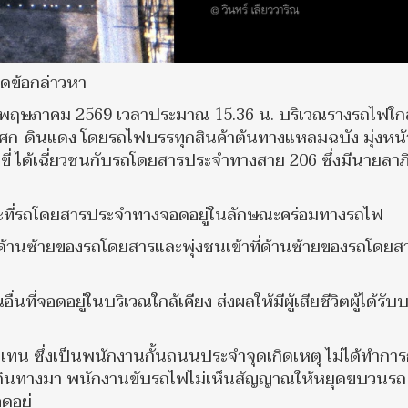
อดข้อกล่าวหา
่ 16 พฤษภาคม 2569 เวลาประมาณ 15.36 น. บริเวณรางรถไฟใกล
โศก-ดินแดง โดยรถไฟบรรทุกสินค้าต้นทางแหลมฉบัง มุ่งหน้
บขี่ ได้เฉี่ยวชนกับรถโดยสารประจำทางสาย 206 ซึ่งมีนายลาภ
ะที่รถโดยสารประจำทางจอดอยู่ในลักษณะคร่อมทางรถไฟ
นซ้ายของรถโดยสารและพุ่งชนเข้าที่ด้านซ้ายของรถโดยส
ที่จอดอยู่ในบริเวณใกล้เคียง ส่งผลให้มีผู้เสียชีวิตผู้ได้รับ
ทน ซึ่งเป็นพนักงานกั้นถนนประจำจุดเกิดเหตุ ไม่ได้ทำการก
ินทางมา พนักงานขับรถไฟไม่เห็นสัญญาณให้หยุดขบวนรถ 
ดอยู่