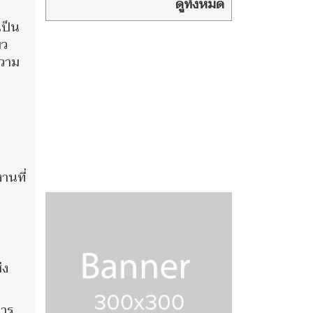
เพลิงศพ นาย
ดูทั้งหมด
แพทย์ปราเสริฐ ปราสาททอง
เป็น
โอสถ
ยว
ความ
านที่
่ง
การ