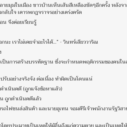
หลายมุมในเมือง ชาวบ้านเห็นเส้นสีเหลืองชัดๆอีกครั้ง หลังจา
วกลับใจ เคารพกฎจราจรอย่างเคร่งครัด
น จึงค่อยเรียนรู้
นะ เราไม่เคยจำอะไรได้...” - วินทร์เลียววาริณ
ง
 จะเป็นการสร้างบรรทัดฐาน ซึ่งจะกำหนดพฤติกรรมของคนใน
รับอย่างจริงจัง ต่อเนื่อง ทำผิดเป็นโดนแน่
ดำเนินคดี (ถูกแจ้งข้อหาแล้ว)
กัน ถูกดำเนินคดีแล้ว
ถไฟขนส่งสินค้า และนายอุเทน จอมคีรีเจ้าพนักงานรัฐวิสา
ดยประมาทเป็นเหตุให้ผู้อื่นถึงแก่ความตาย และเป็นเหตุให้ผู