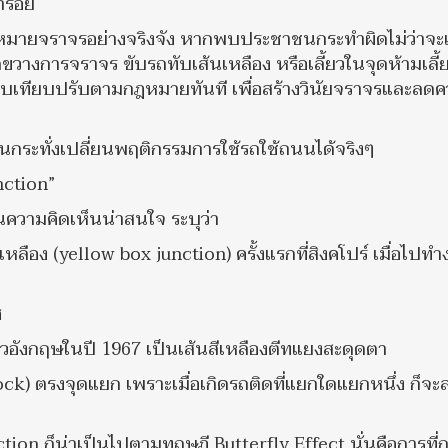
้ำรอย
้กฎหมายจราจรอย่างจริงจัง หากพบประชาชนกระทำผิดไม่ว่าจะ
างการจราจร ขับรถทับเส้นเหลือง หรือเลี้ยวในจุดห้ามเลี้
ียบเทียบปรับตามกฎหมายทันที เพื่อสร้างวินัยจราจรและลด
 จนกระทั่งเปลี่ยนพฤติกรรมการใช้รถใช้ถนนได้จริงๆ
nction”
ันความคิดเห็นน่าสนใจ ระบุว่า
อง (yellow box junction) ครั้งแรกที่สิงคโปร์ เมื่อไปทำง
ศ
ังกฤษในปี 1967 เป็นเส้นสีเหลืองตีทแยงสะดุดตา
ock) ตรงจุดแยก เพราะเมื่อเกิดรถติดที่แยกใดแยกหนึ่ง ก็จะส
tion ก็น่าเป็นไปตามทฤษฎี Butterfly Effect นั่นคือการที่