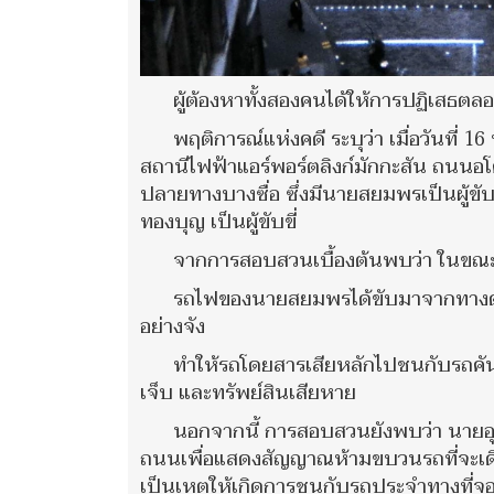
ผู้ต้องหาทั้งสองคนได้ให้การปฏิเสธตล
พฤติการณ์แห่งคดี ระบุว่า เมื่อวันที
สถานีไฟฟ้าแอร์พอร์ตลิงก์มักกะสัน ถนนอ
ปลายทางบางซื่อ ซึ่งมีนายสยมพรเป็นผู้ขั
ทองบุญ เป็นผู้ขับขี่
จากการสอบสวนเบื้องต้นพบว่า ในขณ
รถไฟของนายสยมพรได้ขับมาจากทางด้า
อย่างจัง
ทำให้รถโดยสารเสียหลักไปชนกับรถคันอื่น
เจ็บ และทรัพย์สินเสียหาย
นอกจากนี้ การสอบสวนยังพบว่า นายอุเ
ถนนเพื่อแสดงสัญญาณห้ามขบวนรถที่จะเด
เป็นเหตุให้เกิดการชนกับรถประจำทางที่จอ