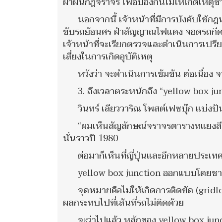
ฝ่าฝืนกฎจราจร เพื่อป้องกันไม่ให้เกิดเหตุซ
นอกจากนี้ เจ้าหน้าที่มีการบังคับใช
ขับรถย้อนศร ฝ่าสัญญาณไฟแดง จอดรถกีดขว
เจ้าหน้าที่จะเรียกตรวจและดำเนินการเปร
เสี่ยงในการเกิดอุบัติเหตุ
หวังว่า จะดำเนินการเข้มข้น ต่อเนื่อง
3. ถึงเวลาตระหนักถึง “yellow box ju
วินทร์ เลียววาริณ โพสต์เฟซบุ๊ก แบ่งป
“ผมเห็นสัญลักษณ์จราจรตารางทแยงสีเหลื
นั่นราวปี 1980
ต่อมาก็เห็นที่ญี่ปุ่นและอีกหลายประเท
yellow box junction ออกแบบโดยชาวอ
จุดหมายคือไม่ให้เกิดการติดขัด (gridl
ผลกระทบไปที่เส้นที่รถไม่ติดด้วย
จะว่าไปแล้ว หลักของ yellow box junc