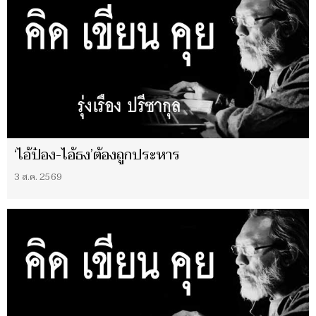
‘ไอ้ป๋อง-ไอ้ธง’ต้องถูกประหาร
3 ส.ค. 2569