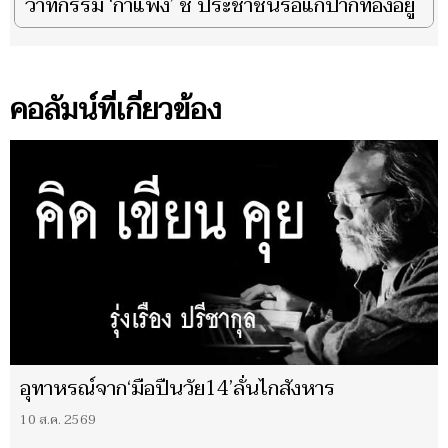
วาทกรรม ‘กำแพง’ ชี้ ประชาชนรอแก้ปากท้องอยู่
คอลัมน์ที่เกี่ยวข้อง
อุทาหรณ์จาก‘มือปืนวัย14’ลั่นไกสังหาร
10 ส.ค. 2569