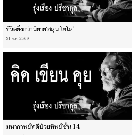
ชีวิตยิ่งกว่านิยาย‘ฮลุน โซโล่’
31 ก.ค. 2569
มหากาพย์‘คดีป่วยทิพย์’ชั้น 14