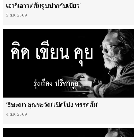
เอาก็เอาวะ‘ส้มจูบปากกับเขียว’
5 ส.ค. 2569
‘ธิษะณา ชุณหะวัณ’เปิดโปง‘พรรคส้ม’
4 ส.ค. 2569