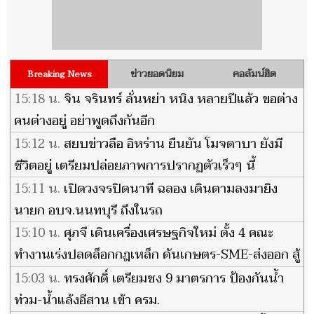
ข่าวยอดนิยม
คอลัมน์ฮิต
Breaking News
15:18 น.
จิน จรินทร์ ลั่นหย่า หนิง หลายปีแล้ว ขอต่าง
คนต่างอยู่ อย่าพูดถึงกันอีก
15:12 น.
สยบข่าวลือ อิหร่าน ยืนยัน โมจตาบา ยังมี
ชีวิตอยู่ เตรียมปล่อยภาพการปรากฏตัวเร็วๆ นี้
15:11 น.
เปิดวงจรปิดนาที ฉลอง เดินตามลงมายิง
นายก อบจ.นนทบุรี ถึงในรถ
15:10 น.
ศุภจี เดินเครื่องเศรษฐกิจใหม่ ตั้ง 4 คณะ
ทำงานเร่งปลดล็อกกฎเหล็ก ดันเกษตร-SME-ส่งออก สู้
ศึกการค้า
15:03 น.
ทรงศักดิ์ เตรียมชง 9 มาตรการ ป้องกันน้ำ
ท่วม-น้ำแล้งอีสาน เข้า ครม.