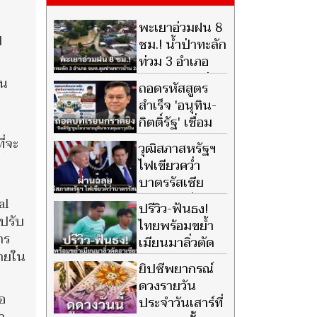
พะเยาอ่วมฝน 8
ี
ชม.! น้ำป่าทะลัก
ท่วม 3 อำเภอ
จนท.ปูพรมช่วย
้น
ถอดรหัสสูตร
ชาวบ้าน 24 ชม.
น
สำเร็จ 'อนุทิน-
กิตติ์รัฐ' เชื่อม
รัฐ-ประชาชน
ี่จะ
วุฒิสภาสหรัฐฯ
ปกป้องพื้นที่เปราะบางทั่ว
ไฟเขียวคว่ำ
ประเทศ
บาตรรัสเซีย
เปิดทางเก็บภาษี
al
ปรีวิว-ฟันธง!
สูงสุด 100%
์ปรับ
ไทยพร้อมขย้ำ
าร
เมียนมาลิ่วตัด
ภายใน
อาเซียนคัพ
ยิปซีพยากรณ์
ดวงรายวัน
อ
ประจำวันเสาร์ที่