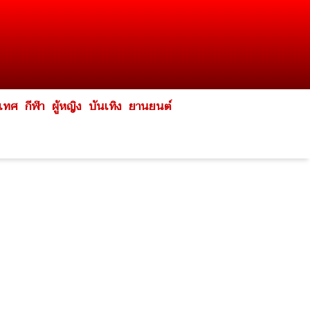
ะเทศ
กีฬา
ผู้หญิง
บันเทิง
ยานยนต์