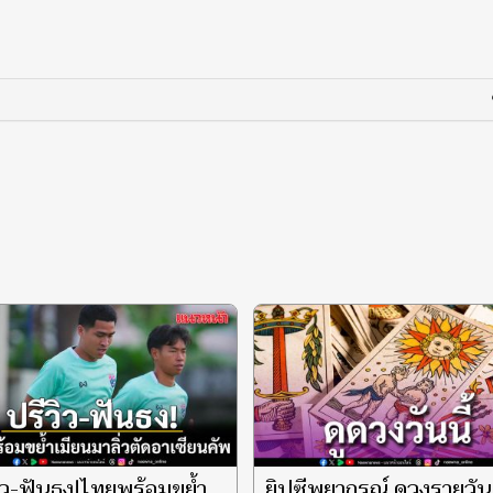
ิว-ฟันธง!ไทยพร้อมขย้ำ
ยิปซีพยากรณ์ ดวงรายวัน