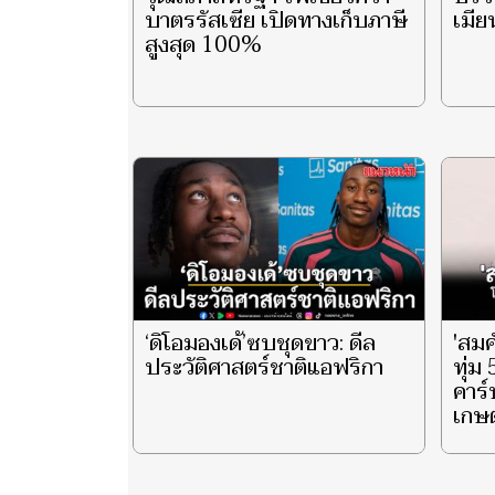
บาตรรัสเซีย เปิดทางเก็บภาษี
เมีย
สูงสุด 100%
‘ดิโอมองเด้’ซบชุดขาว: ดีล
'สมศ
ประวัติศาสตร์ชาติแอฟริกา
ทุ่ม
คาร์
เกษต