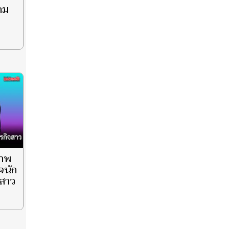
คม
ภาพ
จนัก
จสาว