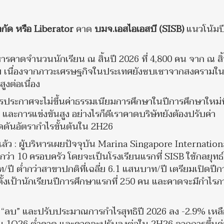
จำกัด หรือ Liberator
คาด
บมจ.เอสไอเอสบี (SISB)
แนวโน้มป
ริหารคาดจำนวนนักเรียน ณ สิ้นปี 2026 ที่ 4,800 คน จาก ณ สิ
าทาย เนื่องจากภาวะเศรษฐกิจในประเทศยังซบเซาจากสงครามใ
งต่อเนื่อง
ิหารประกาศจะไม่ขึ้นค่าธรรมเนียมการศึกษาในปีการศึกษาใหม่ท
และการแข่งขันสูง อย่างไรก็ดีเราคาดบริษัทยังต้องปรับค่า
ดดันอัตรากำไรขั้นต้นใน 2H26
ยนแล้ว : ผู้บริหารเผยปัจจุบัน Marina Singapore Internation
กว่า 10 ครอบครัว โดยจะเป็นโรงเรียนแรกที่ SISB ใช้กลยุทธ
ท/ปี ต่ำกว่าสาขาปกติที่เฉลี่ย 6.1 แสนบาท/ปี เตรียมเปิดปีก
ั้งเป้านักเรียนปีการศึกษาแรกที่ 250 คน และคาดจะมีกำไร
 “ลบ” และปรับประมาณการกำไรสุทธิปี 2026 ลง -2.9% เหลื