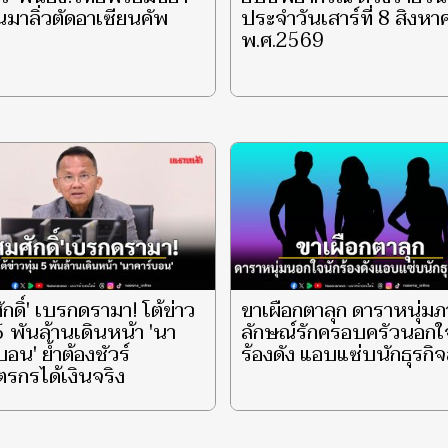
นมาลิ่วตัดอาเซียนคัพ
ประจำวันเสาร์ที่ 8 สิงหา
พ.ศ.2569
ักดิ์' เบรกดรามา! โต้ข่าว
ขาเผือกตาลุก ดาราหนุ่ม
 5 พันล้านเดินหน้า 'นา
ลักษณ์รักครอบครัวนอกใ
บอน' ย้ำต้องชัวร์
ร้องดัง แอบแซ่บนักธุรกิ
รกรได้เงินจริง