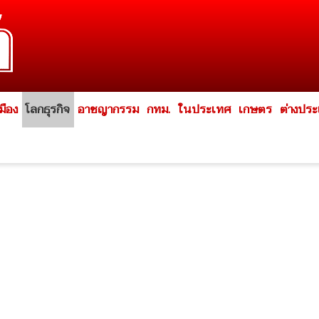
มือง
โลกธุรกิจ
อาชญากรรม
กทม.
ในประเทศ
เกษตร
ต่างปร