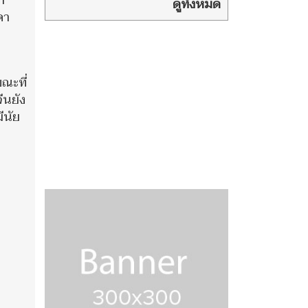
า
8 สิงหาคม
ดูทั้งหมด
คา
พ.ศ.2569
ณะที่
ีนยัง
ีนัย