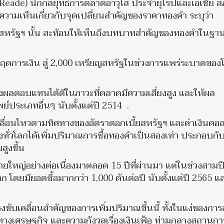
n Reade) นักกลยุทธ์การตลาดอาวุโส ประจำยุโรปและเอเชีย ส
วามเห็นเกี่ยวกับจุดเปลี่ยนสำคัญของราคาทองคำ ระบุว่า
ยญสหรัฐฯ นั้น สะท้อนให้เห็นถึงบทบาทสำคัญของทองคำในฐา
ฤตการเงิน สู่ 2,000 เหรียญสหรัฐในช่วงการแพร่ระบาดของ
างผลตอบแทนได้ดีในภาวะที่ตลาดมีความเสี่ยงสูง และให้ผล
ย์ประเภทอื่นๆ นับตั้งแต่ปี 2514 .
้เคลื่อนไหวตามทิศทางของอัตราดอกเบี้ยสหรัฐฯ และค่าเงินดอล
ทั่วโลกได้เพิ่มปริมาณการซื้อทองคำเป็นสองเท่า ประกอบกั
สูงขึ้น
ายใหญ่อย่างต่อเนื่องมาตลอด 15 ปีที่ผ่านมา แต่ในช่วงสามปีท
าก โดยมียอดซื้อมากกว่า 1,000 ตันต่อปี นับตั้งแต่ปี 2565 แ
แรงขับเคลื่อนสำคัญของการเพิ่มปริมาณขึ้นนี้ ทั้งในแง่ของกา
ทางเศรษฐกิจ และความกังวลเรื่องเงินเฟ้อ ท่ามกลางสถานกา