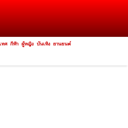
ะเทศ
กีฬา
ผู้หญิง
บันเทิง
ยานยนต์