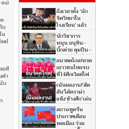
-ลง)
ถึงเวลาตั้ง 'นัก
จิตวิทยาใน
าด
โรงเรียน' แล้ว
กับ
หรือยัง?
ใน
นักวิชาการ
ัพย์
หนุน อนุทิน–
บิ๊กต่าย คุมปืน–
ดัน อส.ตร. ป้อง
อนาคตไกล!หวด
พื้นที่เปราะบางกราดยิงซ้ำ
เยาวชนไทยจบ
ลยที
ที่14ศึกเวิลด์ไฟ
องคำ
นอลส์
นับ
เน้นผลงาน!'ฮัด
สัน'โต้ดราม่า
แข้ง‘ช้างศึก’เล่น
รก
น่าเบื่อ
สถานทูตจีน
ประกาศเตือน
พลเมือง ร่วม