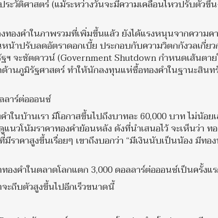
นประวัติศาสตร์ (แม้ระหว่างวันจะมีความเคลื่อนไหวปรับตัวขึ้น
งทองคำในภาพรวมที่เพิ่มขึ้นแล้ว ยังได้แรงหนุนจากความค
หน้าปรับลดอัตราดอกเบี้ย ประกอบกับความวิตกกังวลเกี่ยว
หรัฐฯ จะชัตดาวน์ (Government Shutdown กำหนดเส้นตาย
ยดด้านภูมิรัฐศาสตร์ ทำให้นักลงทุนแห่ซื้อทองคำในฐานะสินทร
ลาร์ต่อออนซ์
องคำในบ้านเรา มีโอกาสขึ้นไปถึงบาทละ 60,000 บาท ไม่น้อยเ
้าดูแนวโน้มราคาทองคำย้อนหลัง ดังที่นำเสนอไว้ จะเห็นว่า ท
่มีราคาสูงขึ้นเรื่อยๆ เขาถึงบอกว่า “มีเงินนับเป็นน้อง มีทอง
ราคาทองคำในตลาดโลกแตก 3,000 ดอลลาร์ต่อออนซ์เป็นครั้งแ
ะถีบตัวสูงขึ้นไปอีกเร็วขนาดนี้