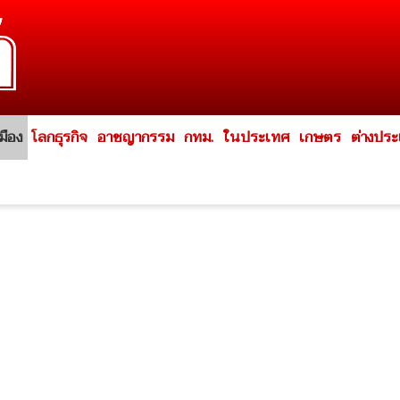
มือง
โลกธุรกิจ
อาชญากรรม
กทม.
ในประเทศ
เกษตร
ต่างปร