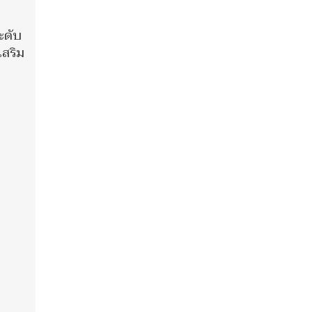
ะดับ
เสริม