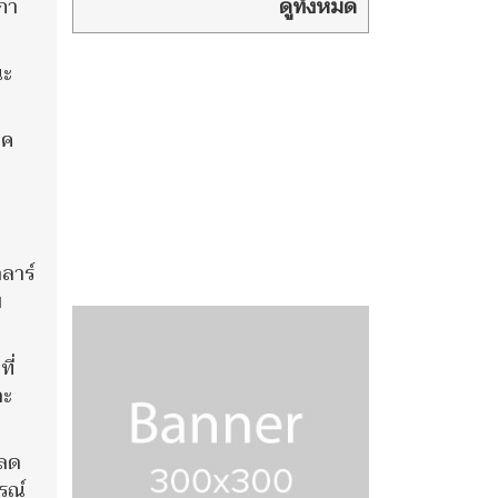
กิจกรรมในไทย
ดูทั้งหมด
ภา
เคารพกฎหมาย วัฒนธรรม หลัง
เกิดเหตุหลายกรณี
นะ
โค
ลาร์
บ
ี่
ละ
รลด
รณ์