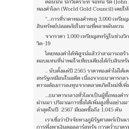
ตอนนั้น นักวิเคราะห์ จอห์น รีด (Joh
ทองคำโลก (World Gold Council) เคยให้ค
“...การที่ราคาทองคำทะลุ 3,000 เหรี
สินทรัพย์ปลอดภัยในยามที่ตลาดผันผวน
จากราคา 1,000 เหรียญสหรัฐในช่วงวิก
วิด-19
โดยทองคำได้พิสูจน์แล้วว่าสามารถสร้
ตอบแทนที่น่าพอใจเทียบเคียงได้กับสินทรัพ
.. นับตั้งแต่ปี 2565 ราคาทองคำไม่ได
สหรัฐเหมือนในอดีต เนื่องจากธนาคารกลาง
ความต้องการลงทุนจากตลาดเกิดใหม่ที่เพิ่ม
...ธนาคารกลางทั่วโลกเป็นผู้ซื้อทองคำร
ผ่านมา ปริมาณการซื้อได้เพิ่มสูงขึ้นอย่างม
ล่าสุดในปี 2567 มียอดซื้อถึง 1,045 ตัน
เราเชื่อว่าปัจจัยทางภูมิรัฐศาสตร์เป็น
การพึ่งพาเงินดอลลาร์สหรัฐ การคว่ำบาตร