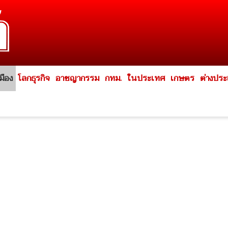
มือง
โลกธุรกิจ
อาชญากรรม
กทม.
ในประเทศ
เกษตร
ต่างปร