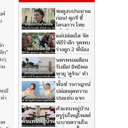
ขอดูงบประมาณ
งค์
ก่อน! ศุภจี ชี้
ย
โครงการ ไทย
เที่ยวไทยพลัส
แม่ปล่อยโฮ จัด
ยังไม่เข้า ครม. เดือน ส.ค.
พิธีรำลึก จุดพบ
ัก
ร่างลูก 2 พี่น้อง
ดิก”
รัสเซีย ส่งดวง
e),
นครพนมเตือน
วิญญาณครั้งสุดท้าย พร้อม
วาม
รับมือ! อิทธิพล
ขอบคุณคนไทย
พายุ 'คูจิระ' ทำ
น้ำโขงพุ่งพรวด
พั้นช์ วรกาญจน์
วันเดียวเมตรกว่า
ดยมี
ปล่อยลุคหวาน
ท่า
ปนแซ่บ แจก
ความสดใสในวัย
ตัวแทนหมู่บ้าน
41
ครูรุ่นใหญ่โพสต์
เทศ
ระบายความใน