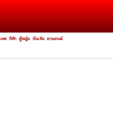
ะเทศ
กีฬา
ผู้หญิง
บันเทิง
ยานยนต์