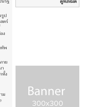
ใจ ไม่มีลูกศิษย์
็นรัฐ
ดูทั้งหมด
รุ่นไหนอุ...เท่าเด็กเจนเหี้.นี่อีก
แล้ว
นรูป
าสตร์
่
ือง
งทัพ
่ภาย
มา
ทั้ง
วาม
e
ย