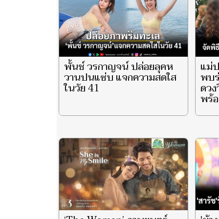
พั้นช์ วรกาญจน์ ปล่อยลุคห
แม่ป
วานปนแซ่บ แจกความสดใส
พบร่
ในวัย 41
ดวงว
พร้