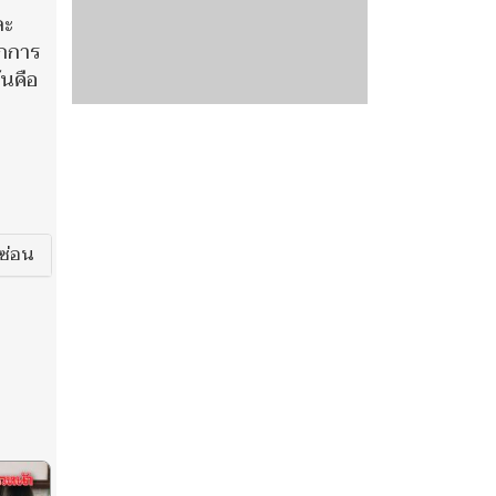
ละ
ักการ
่นคือ
ซ่อน