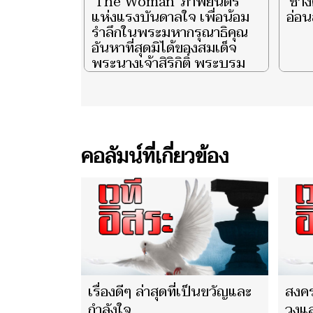
‘The Woman’ ภาพยนตร์
'ช้า
แห่งแรงบันดาลใจ เพื่อน้อม
อ่อน
รำลึกในพระมหากรุณาธิคุณ
อันหาที่สุดมิได้ของสมเด็จ
พระนางเจ้าสิริกิติ์ พระบรม
ราชินีนาถ พระบรมราชชนนี
พันปีหลวง ผู้ทรงเป็น ‘แม่’
และ ‘รอยยิ้มแห่งแผ่นดิน’ จุด
ประกายความสว่างไสวแก่
ชีวิตพสกนิกรไทยชั่วนิรันดร์
คอลัมน์ที่เกี่ยวข้อง
ตอน ‘She is My Smile’ EP.3
เรื่องดีๆ ล่าสุดที่เป็นขวัญและ
สงคร
กำลังใจ
วงและ