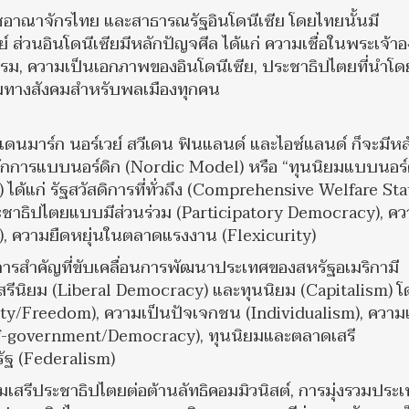
ราชอาณาจักรไทย และสาธารณรัฐอินโดนีเซีย โดยไทยนั้นมี
ย์ ส่วนอินโดนีเซียมีหลักปัญจศีล ได้แก่ ความเชื่อในพระเจ้าอ
รรม, ความเป็นเอกภาพของอินโดนีเซีย, ประชาธิปไตยที่นำโด
มทางสังคมสำหรับพลเมืองทุกคน
ดนมาร์ก นอร์เวย์ สวีเดน ฟินแลนด์ และไอซ์แลนด์ ก็จะมีหล
ลักการแบบนอร์ดิก (Nordic Model) หรือ “ทุนนิยมแบบนอร์
้แก่ รัฐสวัสดิการที่ทั่วถึง (Comprehensive Welfare Stat
ระชาธิปไตยแบบมีส่วนร่วม (Participatory Democracy), ค
y), ความยืดหยุ่นในตลาดแรงงาน (Flexicurity)
การสำคัญที่ขับเคลื่อนการพัฒนาประเทศของสหรัฐอเมริกามี
นิยม (Liberal Democracy) และทุนนิยม (Capitalism) โ
berty/Freedom), ความเป็นปัจเจกชน (Individualism), ความเ
lf-government/Democracy), ทุนนิยมและตลาดเสรี
ัฐ (Federalism)
คมเสรีประชาธิปไตยต่อต้านลัทธิคอมมิวนิสต์, การมุ่งรวมประ