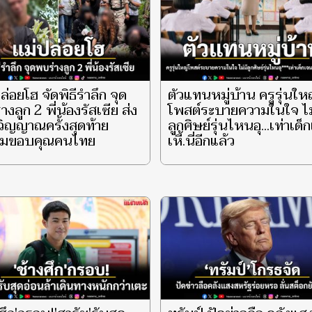
ล่อยโฮ จัดพิธีรำลึก จุด
ตัวแทนหมู่บ้าน ครูรุ่นให
างลูก 2 พี่น้องรัสเซีย ส่ง
โพสต์ระบายความในใจ ไม
ิญญาณครั้งสุดท้าย
ลูกศิษย์รุ่นไหนอุ...เท่าเด็
อมขอบคุณคนไทย
เหี้.นี่อีกแล้ว