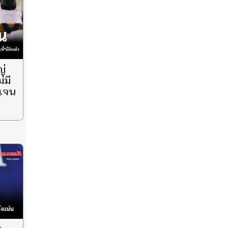
ญ่
่มี
กเจน