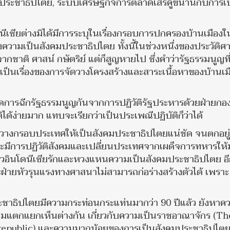
างประชาธิปไตย, ระบบเศรษฐกิจการตลาดเสรีคู่ขนานกับการเป
โดนีเซียต่างมิได้มีการระบุในเรื่องกรอบการปกครองบ้านเมืองใ
งความเป็นสังคมประชาธิปไตย ทั้งนี้ในช่วงหนึ่งของประวัติศ
ชาติ ศาสน์ กษัตริย์ แต่ก็สูญหายไป ซึ่งคำว่ารัฐธรรมนูญที
เป็นเรื่องของการจัดวางโครงสร้างและสาระเนื้อหาของบ้านเม
เกิดการฉีกรัฐธรรมนูญกันจากการปฏิวัติรัฐประหารด้วยฝ่ายกอ
ด้ง่ายมาก แทบจะเรียกว่าเป็นประเพณีปฏิบัติก็ว่าได้
ีการวางกรอบประเทศให้เป็นสังคมประชาธิปไตยแน่ชัด จนตกอยู
าจะมีการปฏิวัติสังคมและเปลี่ยนประเทศจากเผด็จการทหารให้
วอินโดนีเซียรักและหวงแหนความเป็นสังคมประชาธิปไตย อีก
และฝ่ายหัวรุนแรงทางศาสนาไม่สามารถก่อร่างสร้างตัวได้ เพราะ
ชาธิปไตยมีความกระท่อนกระแท่นมากว่า 90 ปีแล้ว ยังหาค
ามแตกแยกเห็นต่างกัน เกี่ยวกับความเป็นราชอาณาจักร (Th
republic) และความมากน้อยของการเป็นสังคมประชาธิปไต