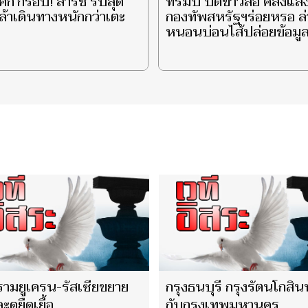
งศึก'กรอบ!'สารัช'รับสุด
ทรัมป์ ปัดข่าวลือ คลังแส
ล้าเดินทางหนักกว่าเตะ
กองทัพสหรัฐฯร่อยหรอ ล่
หนอนบ่อนไส้ปล่อยข้อมูล
ามยูเครน-รัสเซียขยาย
กรุงธนบุรี กรุงรัตนโกสิน
ดูยืดเยื้อ
กับกรุงเทพมหานคร